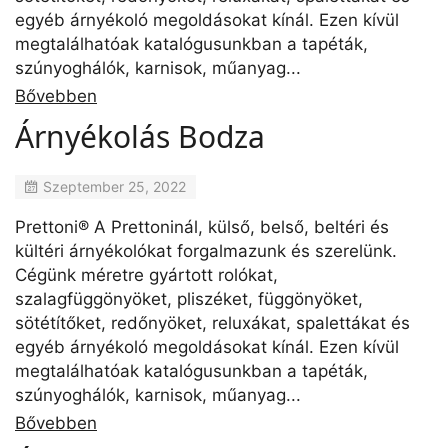
egyéb árnyékoló megoldásokat kínál. Ezen kívül
megtalálhatóak katalógusunkban a tapéták,
szúnyoghálók, karnisok, műanyag...
Bővebben
Árnyékolás Bodza
Szeptember 25, 2022
Prettoni® A Prettoninál, külső, belső, beltéri és
kültéri árnyékolókat forgalmazunk és szerelünk.
Cégünk méretre gyártott rolókat,
szalagfüggönyöket, pliszéket, függönyöket,
sötétítőket, redőnyöket, reluxákat, spalettákat és
egyéb árnyékoló megoldásokat kínál. Ezen kívül
megtalálhatóak katalógusunkban a tapéták,
szúnyoghálók, karnisok, műanyag...
Bővebben