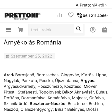
A Prettoni®-ról
06 1 211 4066
Árnyékolás Románia
Szeptember 25, 2022
Arad
:
Borosjenő
,
Borossebes
,
Glogovác
,
Kürtös
,
Lippa
,
Nagylak
,
Pankota
,
Pécska
,
Újszentanna
;
Argyas
:
Argyasudvarhely
,
Hosszúmező
,
Kosztesd
,
Mioveni
,
Pitești
,
Ștefănești
,
Topoloveni
;
Bákó
:
Aknavásár
,
Buhus
,
Doftána
,
Dormánfalva
,
Kománfalva
,
Mojnest
,
Ónfalva
,
Szlanikfürdő
;
Beszterce-Naszód
:
Beszterce
,
Bethlen
,
Naszód
,
Oláhszentgyörgy
;
Bihar
:
Belényes
,
Diófás
,