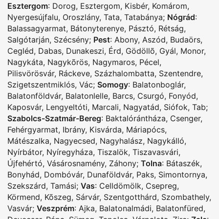
Esztergom
:
Dorog
,
Esztergom
,
Kisbér
,
Komárom
,
Nyergesújfalu
,
Oroszlány
,
Tata
,
Tatabánya
;
Nógrád
:
Balassagyarmat
,
Bátonyterenye
,
Pásztó
,
Rétság
,
Salgótarján
,
Szécsény
;
Pest
:
Abony
,
Aszód
,
Budaörs
,
Cegléd
,
Dabas
,
Dunakeszi
,
Érd
,
Gödöllõ
,
Gyál
,
Monor
,
Nagykáta
,
Nagykõrös
,
Nagymaros
,
Pécel
,
Pilisvörösvár
,
Ráckeve
,
Százhalombatta
,
Szentendre
,
Szigetszentmiklós
,
Vác
;
Somogy
:
Balatonboglár
,
Balatonföldvár
,
Balatonlelle
,
Barcs
,
Csurgó
,
Fonyód
,
Kaposvár
,
Lengyeltóti
,
Marcali
,
Nagyatád
,
Siófok
,
Tab
;
Szabolcs-Szatmár-Bereg
:
Baktalórántháza
,
Csenger
,
Fehérgyarmat
,
Ibrány
,
Kisvárda
,
Máriapócs
,
Mátészalka
,
Nagyecsed
,
Nagyhalász
,
Nagykálló
,
Nyírbátor
,
Nyíregyháza
,
Tiszalök
,
Tiszavasvári
,
Újfehértó
,
Vásárosnamény
,
Záhony
;
Tolna
:
Bátaszék
,
Bonyhád
,
Dombóvár
,
Dunaföldvár
,
Paks
,
Simontornya
,
Szekszárd
,
Tamási
;
Vas
:
Celldömölk
,
Csepreg
,
Körmend
,
Kõszeg
,
Sárvár
,
Szentgotthárd
,
Szombathely
,
Vasvár
;
Veszprém
:
Ajka
,
Balatonalmádi
,
Balatonfüred
,