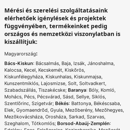
Mérési és szerelési szolgáltatásaink
elérhetőek igénylések és projektek
függvényében, termékeinket pedig
országos és nemzetközi viszonylatban is
kiszállítjuk:
:
Magyarország
Bács-Kiskun
:
Bácsalmás
,
Baja
,
Izsák
,
Jánoshalma
,
Kalocsa
,
Kecel
,
Kecskemét
,
Kiskõrös
,
Kiskunfélegyháza
,
Kiskunhalas
,
Kiskunmajsa
,
Kunszentmiklós
,
Lajosmizse
,
Solt
,
Soltvadkert
,
Szabadszállás
,
Tiszakécske
;
Baranya
:
Bóly
,
Komló
,
Mohács
,
Pécs
,
Pécsvárad
,
Sásd
,
Sellye
,
Siklós
,
Szentlõrinc
,
Szigetvár
;
Békés
:
Battonya
,
Békéscsaba
,
Elek
,
Gyomaendrõd
,
Gyula
,
Mezõberény
,
Mezõhegyes
,
Mezõkovácsháza
,
Orosháza
,
Sarkad
,
Szarvas
,
Szeghalom
,
Tótkomlós
;
Borsod-Abaúj-Zemplén
:
Edelény
,
Encs
,
Felsõzsolca
,
Kazincbarcika
,
Mezõcsát
,