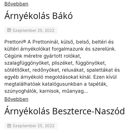
Bővebben
Árnyékolás Bákó
Szeptember 25, 2022
Prettoni® A Prettoninál, külső, belső, beltéri és
kültéri árnyékolókat forgalmazunk és szerelünk.
Cégünk méretre gyártott rolókat,
szalagfüggönyöket, pliszéket, függönyöket,
sötétítőket, redőnyöket, reluxákat, spalettákat és
egyéb árnyékoló megoldásokat kínál. Ezen kívül
megtalálhatóak katalógusunkban a tapéták,
szúnyoghálók, karnisok, műanyag...
Bővebben
Árnyékolás Beszterce-Naszód
Szeptember 25, 2022