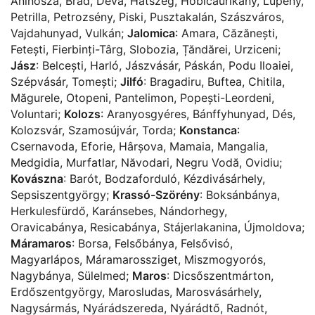
Aninósza
,
Brád
,
Déva
,
Hátszeg
,
Hobicaurikány
,
Lupény
,
Petrilla
,
Petrozsény
,
Piski
,
Pusztakalán
,
Szászváros
,
Vajdahunyad
,
Vulkán
;
Jalomica
:
Amara
,
Căzănești
,
Fetești
,
Fierbinți-Târg
,
Slobozia
,
Țăndărei
,
Urziceni
;
Jász
:
Belcești
,
Harló
,
Jászvásár
,
Páskán
,
Podu Iloaiei
,
Szépvásár
,
Tomești
;
Jilfó
:
Bragadiru
,
Buftea
,
Chitila
,
Măgurele
,
Otopeni
,
Pantelimon
,
Popești-Leordeni
,
Voluntari
;
Kolozs
:
Aranyosgyéres
,
Bánffyhunyad
,
Dés
,
Kolozsvár
,
Szamosújvár
,
Torda
;
Konstanca
:
Csernavoda
,
Eforie
,
Hârșova
,
Mamaia
,
Mangalia
,
Medgidia
,
Murfatlar
,
Năvodari
,
Negru Vodă
,
Ovidiu
;
Kovászna
:
Barót
,
Bodzaforduló
,
Kézdivásárhely
,
Sepsiszentgyörgy
;
Krassó-Szörény
:
Boksánbánya
,
Herkulesfürdő
,
Karánsebes
,
Nándorhegy
,
Oravicabánya
,
Resicabánya
,
Stájerlakanina
,
Újmoldova
;
Máramaros
:
Borsa
,
Felsőbánya
,
Felsővisó
,
Magyarlápos
,
Máramarossziget
,
Miszmogyorós
,
Nagybánya
,
Sülelmed
;
Maros
:
Dicsőszentmárton
,
Erdőszentgyörgy
,
Marosludas
,
Marosvásárhely
,
Nagysármás
,
Nyárádszereda
,
Nyárádtő
,
Radnót
,