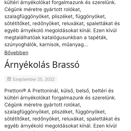
kültéri árnyékolókat forgalmazunk és szerelünk.
Cégünk méretre gyártott rolókat,
szalagfüggönyöket, pliszéket, függönyöket,
sötétítőket, redőnyöket, reluxákat, spalettákat és
egyéb árnyékoló megoldásokat kínál. Ezen kívül
megtalálhatóak katalógusunkban a tapéták,
szúnyoghálók, karnisok, műanyag...
Bővebben
Árnyékolás Brassó
Szeptember 25, 2022
Prettoni® A Prettoninál, külső, belső, beltéri és
kültéri árnyékolókat forgalmazunk és szerelünk.
Cégünk méretre gyártott rolókat,
szalagfüggönyöket, pliszéket, függönyöket,
sötétítőket, redőnyöket, reluxákat, spalettákat és
egyéb árnyékoló megoldásokat kínál. Ezen kívül