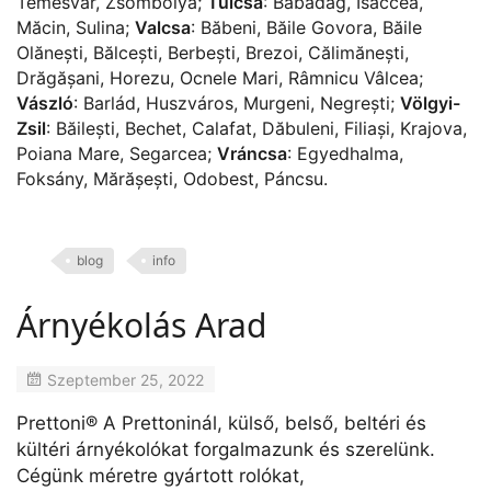
Temesvár
,
Zsombolya
;
Tulcsa
:
Babadag
,
Isaccea
,
Măcin
,
Sulina
;
Valcsa
:
Băbeni
,
Băile Govora
,
Băile
Olănești
,
Bălcești
,
Berbești
,
Brezoi
,
Călimănești
,
Drăgășani
,
Horezu
,
Ocnele Mari
,
Râmnicu Vâlcea
;
Vászló
:
Barlád
,
Huszváros
,
Murgeni
,
Negrești
;
Völgyi-
Zsil
:
Băilești
,
Bechet
,
Calafat
,
Dăbuleni
,
Filiași
,
Krajova
,
Poiana Mare
,
Segarcea
;
Vráncsa
:
Egyedhalma
,
Foksány
,
Mărășești
,
Odobest
,
Páncsu
.
blog
info
Árnyékolás Arad
Szeptember 25, 2022
Prettoni® A Prettoninál, külső, belső, beltéri és
kültéri árnyékolókat forgalmazunk és szerelünk.
Cégünk méretre gyártott rolókat,