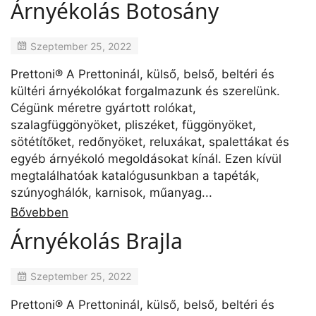
Árnyékolás Botosány
Szeptember 25, 2022
Prettoni® A Prettoninál, külső, belső, beltéri és
kültéri árnyékolókat forgalmazunk és szerelünk.
Cégünk méretre gyártott rolókat,
szalagfüggönyöket, pliszéket, függönyöket,
sötétítőket, redőnyöket, reluxákat, spalettákat és
egyéb árnyékoló megoldásokat kínál. Ezen kívül
megtalálhatóak katalógusunkban a tapéták,
szúnyoghálók, karnisok, műanyag...
Bővebben
Árnyékolás Brajla
Szeptember 25, 2022
Prettoni® A Prettoninál, külső, belső, beltéri és