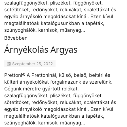
szalagfüggönyöket, pliszéket, függönyöket,
sötétítőket, redőnyöket, reluxákat, spalettákat és
egyéb árnyékoló megoldásokat kínál. Ezen kívül
megtalálhatóak katalógusunkban a tapéták,
szúnyoghálók, karnisok, műanyag...
Bővebben
Árnyékolás Argyas
Szeptember 25, 2022
Prettoni® A Prettoninál, külső, belső, beltéri és
kültéri árnyékolókat forgalmazunk és szerelünk.
Cégünk méretre gyártott rolókat,
szalagfüggönyöket, pliszéket, függönyöket,
sötétítőket, redőnyöket, reluxákat, spalettákat és
egyéb árnyékoló megoldásokat kínál. Ezen kívül
megtalálhatóak katalógusunkban a tapéták,
szúnyoghálók, karnisok, műanyag...