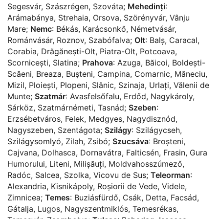
Segesvár
,
Szászrégen
,
Szováta
;
Mehedinți
:
Arámabánya
,
Strehaia
,
Orsova
,
Szörényvár
,
Vânju
Mare
;
Nemc
:
Békás
,
Karácsonkő
,
Németvásár
,
Románvásár
,
Roznov
,
Szabófalva
;
Olt
:
Balș
,
Caracal
,
Corabia
,
Drăgănești-Olt
,
Piatra-Olt
,
Potcoava
,
Scornicești
,
Slatina
;
Prahova
:
Azuga
,
Băicoi
,
Boldești-
Scăeni
,
Breaza
,
Bușteni
,
Campina
,
Comarnic
,
Măneciu
,
Mizil
,
Ploiești
,
Plopeni
,
Slănic
,
Szinaja
,
Urlați
,
Vălenii de
Munte
;
Szatmár
:
Avasfelsőfalu
,
Erdőd
,
Nagykároly
,
Sárköz
,
Szatmárnémeti
,
Tasnád
;
Szeben
:
Erzsébetváros
,
Felek
,
Medgyes
,
Nagydisznód
,
Nagyszeben
,
Szentágota
;
Szilágy
:
Szilágycseh
,
Szilágysomlyó
,
Zilah
,
Zsibó
;
Szucsáva
:
Broșteni
,
Cajvana
,
Dolhasca
,
Dornavátra
,
Falticsén
,
Frasin
,
Gura
Humorului
,
Liteni
,
Milișăuți
,
Moldvahosszúmező
,
Radóc
,
Salcea
,
Szolka
,
Vicovu de Sus
;
Teleorman
:
Alexandria
,
Kisnikápoly
,
Roșiorii de Vede
,
Videle
,
Zimnicea
;
Temes
:
Buziásfürdő
,
Csák
,
Detta
,
Facsád
,
Gátalja
,
Lugos
,
Nagyszentmiklós
,
Temesrékas
,