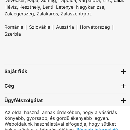
Devecser
,
Pápa
,
Sümeg
,
Tapolca
,
Várpalota
,
Zirc
;
Zala
:
Hévíz
,
Keszthely
,
Lenti
,
Letenye
,
Nagykanizsa
,
Zalaegerszeg
,
Zalakaros
,
Zalaszentgrót
.
|
|
|
|
Románia
Szlovákia
Ausztria
Horvátország
Szerbia
Saját fiók
Cég
Ügyfélszolgálat
Az oldal használ annak érdekében, hogy a vásárlás
Kapcsolat
könyebb, gyorsabb, és gördülékenyebb legyen.
Weboldalunk használatával elfogadja, hogy sütiket
helyezzünk el a böngészőjében.
Bővebb információ...
®
PRETTONI
- All rights reserved.