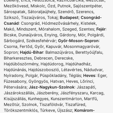
Mezõkövesd
,
Miskolc
,
Ózd
,
Putnok
,
Sajószentpéter
,
Sárospatak
,
Sátoraljaújhely
,
Szendrõ
,
Szerencs
,
Szikszó
,
Tiszaújváros
,
Tokaj
;
Budapest
;
Csongrád-
Csanád
:
Csongrád
,
Hódmezõvásárhely
,
Kistelek
,
Makó
,
Mindszent
,
Mórahalom
,
Szeged
,
Szentes
;
Fejér
:
Bicske
,
Dunaújváros
,
Enying
,
Gárdony
,
Mór
,
Polgárdi
,
Sárbogárd
,
Székesfehérvár
;
Győr-Moson-Sopron
:
Csorna
,
Fertõd
,
Gyõr
,
Kapuvár
,
Mosonmagyaróvár
,
Sopron
;
Hajdú-Bihar
:
Balmazújváros
,
Berettyóújfalu
,
Biharkeresztes
,
Debrecen
,
Derecske
,
Hajdúböszörmény
,
Hajdúdorog
,
Hajdúhadház
,
Hajdúnánás
,
Hajdúszoboszló
,
Létavértes
,
Nádudvar
,
Nyíradony
,
Polgár
,
Püspökladány
,
Téglás
;
Heves
:
Eger
,
Füzesabony
,
Gyöngyös
,
Hatvan
,
Heves
,
Lõrinci
,
Pétervására
;
Jász-Nagykun-Szolnok
:
Jászapáti
,
Jászárokszállás
,
Jászberény
,
Jászfényszaru
,
Karcag
,
Kisújszállás
,
Kunhegyes
,
Kunszentmárton
,
Martfû
,
Mezõtúr
,
Szolnok
,
Tiszaföldvár
,
Tiszafüred
,
Törökszentmiklós
,
Túrkeve
,
Újszász
;
Komárom-