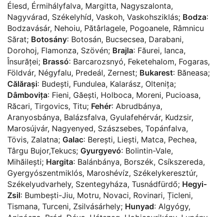
Élesd
,
Érmihályfalva
,
Margitta
,
Nagyszalonta
,
Nagyvárad
,
Székelyhíd
,
Vaskoh
,
Vaskohsziklás
;
Bodza
:
Bodzavásár
,
Nehoiu
,
Pătârlagele
,
Pogoanele
,
Râmnicu
Sărat
;
Botosány
:
Botosán
,
Bucsecsea
,
Darabani
,
Dorohoj
,
Flamonza
,
Szövén
;
Brajla
:
Făurei
,
Ianca
,
Însurăței
;
Brassó
:
Barcarozsnyó
,
Feketehalom
,
Fogaras
,
Földvár
,
Négyfalu
,
Predeál
,
Zernest
;
Bukarest
:
Băneasa
;
Călărași
:
Budești
,
Fundulea
,
Kalarász
,
Oltenița
;
Dâmbovița
:
Fieni
,
Găești
,
Holboca
,
Moreni
,
Pucioasa
,
Răcari
,
Tirgovics
,
Titu
;
Fehér
:
Abrudbánya
,
Aranyosbánya
,
Balázsfalva
,
Gyulafehérvár
,
Kudzsir
,
Marosújvár
,
Nagyenyed
,
Szászsebes
,
Topánfalva
,
Tövis
,
Zalatna
;
Galac
:
Berești
,
Liești
,
Matca
,
Pechea
,
Târgu Bujor
,
Tekucs
;
Gyurgyevó
:
Bolintin-Vale
,
Mihăilești
;
Hargita
:
Balánbánya
,
Borszék
,
Csíkszereda
,
Gyergyószentmiklós
,
Maroshévíz
,
Székelykeresztúr
,
Székelyudvarhely
,
Szentegyháza
,
Tusnádfürdő
;
Hegyi-
Zsil
:
Bumbești-Jiu
,
Motru
,
Novaci
,
Rovinari
,
Țicleni
,
Tismana
,
Turceni
,
Zsilvásárhely
;
Hunyad
:
Algyógy
,