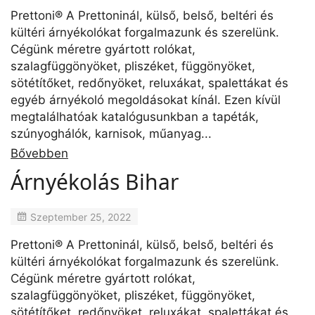
Prettoni® A Prettoninál, külső, belső, beltéri és
kültéri árnyékolókat forgalmazunk és szerelünk.
Cégünk méretre gyártott rolókat,
szalagfüggönyöket, pliszéket, függönyöket,
sötétítőket, redőnyöket, reluxákat, spalettákat és
egyéb árnyékoló megoldásokat kínál. Ezen kívül
megtalálhatóak katalógusunkban a tapéták,
szúnyoghálók, karnisok, műanyag...
Bővebben
Árnyékolás Bihar
Szeptember 25, 2022
Prettoni® A Prettoninál, külső, belső, beltéri és
kültéri árnyékolókat forgalmazunk és szerelünk.
Cégünk méretre gyártott rolókat,
szalagfüggönyöket, pliszéket, függönyöket,
sötétítőket, redőnyöket, reluxákat, spalettákat és