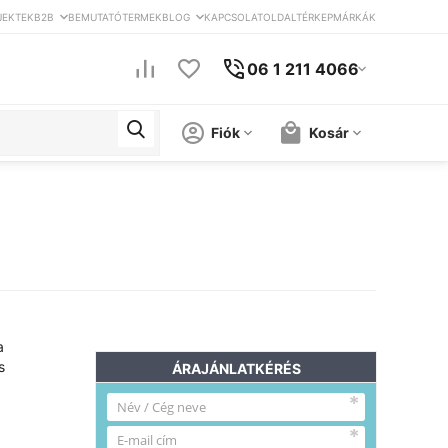
JEKTEK
B2B
BEMUTATÓTERMEK
BLOG
KAPCSOLAT
OLDALTÉRKEP
MÁRKÁK
06 1 211 4066
Fiók
Kosár
a
s
ÁRAJÁNLATKÉRÉS