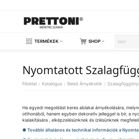
TERMÉKEK
SHOP
Nyomtatott Szalagfü
Főoldal
Katalógus
Belső Árnyékolók
Szalagfüggöny
/
/
/
Ha egyedi megoldást keres ablakai árnyékolására, melyn
otthonából, hanem egyben dekoratív jelleggel is bír, a n
kialakítására , elképzelésünknek és ízlésünknek megfelel
● További általános és technikai információk a Nyomt