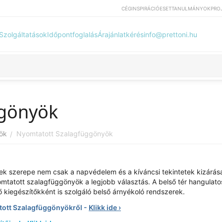
CÉG
INSPIRÁCIÓ
ESETTANULMÁNYOK
PRO
Szolgáltatások
Időpontfoglalás
Árajánlatkérés
info@prettoni.hu
ggönyök
ök
Nyomtatott Szalagfüggönyök
/
ek szerepe nem csak a napvédelem és a kíváncsi tekintetek kizárás
yomtatott szalagfüggönyök a legjobb választás. A belső tér hangulato
ő kiegészítőkként is szolgáló belső árnyékoló rendszerek.
atott Szalagfüggönyökről -
Klikk ide ›