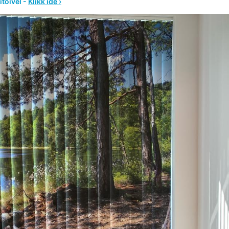
ítőivel -
Klikk ide ›