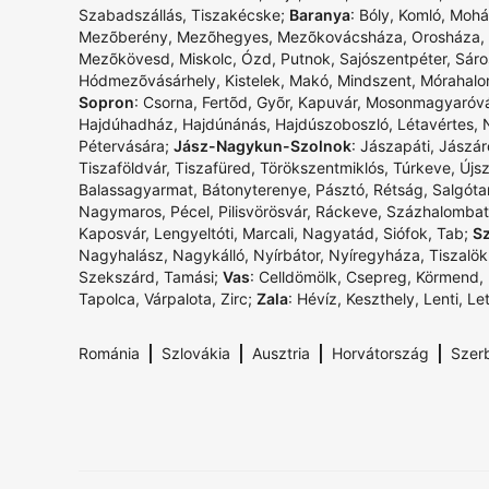
Szabadszállás
,
Tiszakécske
;
Baranya
:
Bóly
,
Komló
,
Mohá
Mezõberény
,
Mezõhegyes
,
Mezõkovácsháza
,
Orosháza
,
Mezõkövesd
,
Miskolc
,
Ózd
,
Putnok
,
Sajószentpéter
,
Sáro
Hódmezõvásárhely
,
Kistelek
,
Makó
,
Mindszent
,
Mórahal
Sopron
:
Csorna
,
Fertõd
,
Gyõr
,
Kapuvár
,
Mosonmagyaróvá
Hajdúhadház
,
Hajdúnánás
,
Hajdúszoboszló
,
Létavértes
,
Pétervására
;
Jász-Nagykun-Szolnok
:
Jászapáti
,
Jászár
Tiszaföldvár
,
Tiszafüred
,
Törökszentmiklós
,
Túrkeve
,
Újs
Balassagyarmat
,
Bátonyterenye
,
Pásztó
,
Rétság
,
Salgóta
Nagymaros
,
Pécel
,
Pilisvörösvár
,
Ráckeve
,
Százhalombat
Kaposvár
,
Lengyeltóti
,
Marcali
,
Nagyatád
,
Siófok
,
Tab
;
S
Nagyhalász
,
Nagykálló
,
Nyírbátor
,
Nyíregyháza
,
Tiszalök
Szekszárd
,
Tamási
;
Vas
:
Celldömölk
,
Csepreg
,
Körmend
,
Tapolca
,
Várpalota
,
Zirc
;
Zala
:
Hévíz
,
Keszthely
,
Lenti
,
Le
|
|
|
|
Románia
Szlovákia
Ausztria
Horvátország
Szer