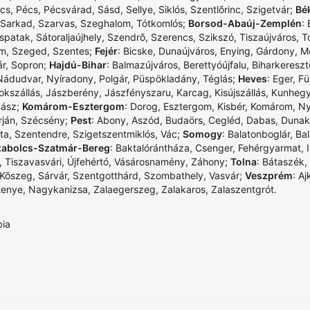
cs
,
Pécs
,
Pécsvárad
,
Sásd
,
Sellye
,
Siklós
,
Szentlõrinc
,
Szigetvár
;
Bé
Sarkad
,
Szarvas
,
Szeghalom
,
Tótkomlós
;
Borsod-Abaúj-Zemplén
:
spatak
,
Sátoraljaújhely
,
Szendrõ
,
Szerencs
,
Szikszó
,
Tiszaújváros
,
T
om
,
Szeged
,
Szentes
;
Fejér
:
Bicske
,
Dunaújváros
,
Enying
,
Gárdony
,
M
r
,
Sopron
;
Hajdú-Bihar
:
Balmazújváros
,
Berettyóújfalu
,
Biharkereszt
Nádudvar
,
Nyíradony
,
Polgár
,
Püspökladány
,
Téglás
;
Heves
:
Eger
,
Fü
okszállás
,
Jászberény
,
Jászfényszaru
,
Karcag
,
Kisújszállás
,
Kunheg
zász
;
Komárom-Esztergom
:
Dorog
,
Esztergom
,
Kisbér
,
Komárom
,
Ny
rján
,
Szécsény
;
Pest
:
Abony
,
Aszód
,
Budaörs
,
Cegléd
,
Dabas
,
Dunak
ta
,
Szentendre
,
Szigetszentmiklós
,
Vác
;
Somogy
:
Balatonboglár
,
Bal
zabolcs-Szatmár-Bereg
:
Baktalórántháza
,
Csenger
,
Fehérgyarmat
,
,
Tiszavasvári
,
Újfehértó
,
Vásárosnamény
,
Záhony
;
Tolna
:
Bátaszék
,
Kõszeg
,
Sárvár
,
Szentgotthárd
,
Szombathely
,
Vasvár
;
Veszprém
:
Aj
tenye
,
Nagykanizsa
,
Zalaegerszeg
,
Zalakaros
,
Zalaszentgrót
.
bia