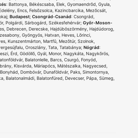
kés
:
Battonya
,
Békéscsaba
,
Elek
,
Gyomaendrõd
,
Gyula
,
Edelény
,
Encs
,
Felsõzsolca
,
Kazincbarcika
,
Mezõcsát
,
okaj
;
Budapest
;
Csongrád-Csanád
:
Csongrád
,
ór
,
Polgárdi
,
Sárbogárd
,
Székesfehérvár
;
Győr-Moson-
es
,
Debrecen
,
Derecske
,
Hajdúböszörmény
,
Hajdúdorog
,
zesabony
,
Gyöngyös
,
Hatvan
,
Heves
,
Lõrinci
,
yes
,
Kunszentmárton
,
Martfû
,
Mezõtúr
,
Szolnok
,
ergesújfalu
,
Oroszlány
,
Tata
,
Tatabánya
;
Nógrád
:
eszi
,
Érd
,
Gödöllõ
,
Gyál
,
Monor
,
Nagykáta
,
Nagykõrös
,
atonföldvár
,
Balatonlelle
,
Barcs
,
Csurgó
,
Fonyód
,
Ibrány
,
Kisvárda
,
Máriapócs
,
Mátészalka
,
Nagyecsed
,
Bonyhád
,
Dombóvár
,
Dunaföldvár
,
Paks
,
Simontornya
,
ka
,
Balatonalmádi
,
Balatonfüred
,
Devecser
,
Pápa
,
Sümeg
,