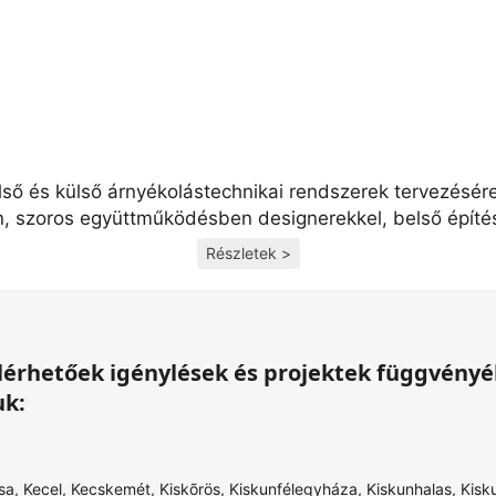
lső és külső árnyékolástechnikai rendszerek tervezésér
n, szoros együttműködésben designerekkel, belső építés
Részletek >
 elérhetőek igénylések és projektek függvény
uk:
sa
,
Kecel
,
Kecskemét
,
Kiskõrös
,
Kiskunfélegyháza
,
Kiskunhalas
,
Kisk