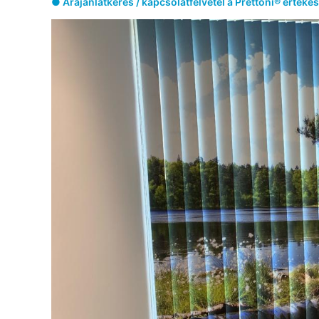
● Árajánlatkérés / kapcsolatfelvétel a Prettoni® értékes