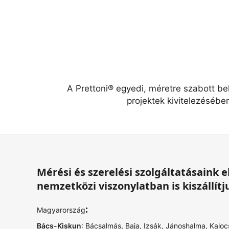
A Prettoni® egyedi, méretre szabott be
projektek kivitelezésébe
Mérési és szerelési szolgáltatásaink
nemzetközi viszonylatban is kiszállítj
:
Magyarország
Bács-Kiskun
:
Bácsalmás
,
Baja
,
Izsák
,
Jánoshalma
,
Kaloc