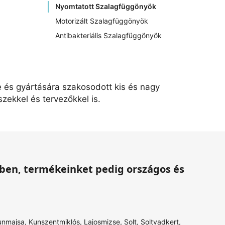
Nyomtatott Szalagfüggönyök
Motorizált Szalagfüggönyök
Antibakteriális Szalagfüggönyök
e és gyártására szakosodott kis és nagy
zekkel és tervezőkkel is.
ében, termékeinket pedig országos és
unmajsa
,
Kunszentmiklós
,
Lajosmizse
,
Solt
,
Soltvadkert
,