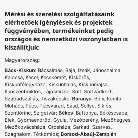
Mérési és szerelési szolgáltatásaink
elérhetőek igénylések és projektek
függvényében, termékeinket pedig
országos és nemzetközi viszonylatban is
kiszállítjuk:
:
Magyarország
Bács-Kiskun
:
Bácsalmás
,
Baja
,
Izsák
,
Jánoshalma
,
Kalocsa
,
Kecel
,
Kecskemét
,
Kiskõrös
,
Kiskunfélegyháza
,
Kiskunhalas
,
Kiskunmajsa
,
Kunszentmiklós
,
Lajosmizse
,
Solt
,
Soltvadkert
,
Szabadszállás
,
Tiszakécske
;
Baranya
:
Bóly
,
Komló
,
Mohács
,
Pécs
,
Pécsvárad
,
Sásd
,
Sellye
,
Siklós
,
Szentlõrinc
,
Szigetvár
;
Békés
:
Battonya
,
Békéscsaba
,
Elek
,
Gyomaendrõd
,
Gyula
,
Mezõberény
,
Mezõhegyes
,
Mezõkovácsháza
,
Orosháza
,
Sarkad
,
Szarvas
,
Szeghalom
,
Tótkomlós
;
Borsod-Abaúj-Zemplén
: