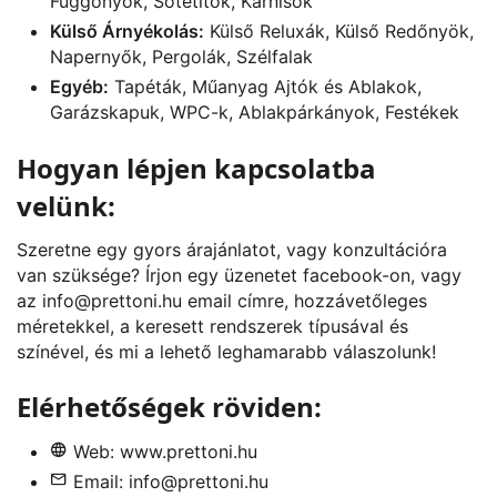
Függönyök, Sötétítők, Karnisok
Külső Árnyékolás:
Külső Reluxák, Külső Redőnyök,
Napernyők, Pergolák, Szélfalak
Egyéb:
Tapéták, Műanyag Ajtók és Ablakok,
Garázskapuk, WPC-k, Ablakpárkányok, Festékek
Hogyan lépjen kapcsolatba
velünk:
Szeretne egy gyors árajánlatot, vagy konzultációra
van szüksége? Írjon egy üzenetet
facebook
-on, vagy
az
info@prettoni.hu
email címre, hozzávetőleges
méretekkel, a keresett rendszerek típusával és
színével, és mi a lehető leghamarabb válaszolunk!
Elérhetőségek röviden:
Web:
www.prettoni.hu
Email:
info@prettoni.hu