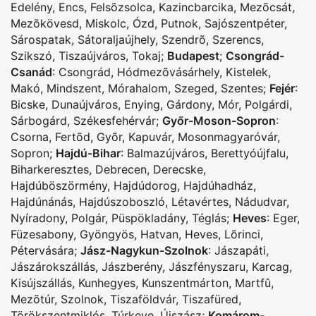
Edelény
,
Encs
,
Felsõzsolca
,
Kazincbarcika
,
Mezõcsát
,
Mezõkövesd
,
Miskolc
,
Ózd
,
Putnok
,
Sajószentpéter
,
Sárospatak
,
Sátoraljaújhely
,
Szendrõ
,
Szerencs
,
Szikszó
,
Tiszaújváros
,
Tokaj
;
Budapest
;
Csongrád-
Csanád
:
Csongrád
,
Hódmezõvásárhely
,
Kistelek
,
Makó
,
Mindszent
,
Mórahalom
,
Szeged
,
Szentes
;
Fejér
:
Bicske
,
Dunaújváros
,
Enying
,
Gárdony
,
Mór
,
Polgárdi
,
Sárbogárd
,
Székesfehérvár
;
Győr-Moson-Sopron
:
Csorna
,
Fertõd
,
Gyõr
,
Kapuvár
,
Mosonmagyaróvár
,
Sopron
;
Hajdú-Bihar
:
Balmazújváros
,
Berettyóújfalu
,
Biharkeresztes
,
Debrecen
,
Derecske
,
Hajdúböszörmény
,
Hajdúdorog
,
Hajdúhadház
,
Hajdúnánás
,
Hajdúszoboszló
,
Létavértes
,
Nádudvar
,
Nyíradony
,
Polgár
,
Püspökladány
,
Téglás
;
Heves
:
Eger
,
Füzesabony
,
Gyöngyös
,
Hatvan
,
Heves
,
Lõrinci
,
Pétervására
;
Jász-Nagykun-Szolnok
:
Jászapáti
,
Jászárokszállás
,
Jászberény
,
Jászfényszaru
,
Karcag
,
Kisújszállás
,
Kunhegyes
,
Kunszentmárton
,
Martfû
,
Mezõtúr
,
Szolnok
,
Tiszaföldvár
,
Tiszafüred
,
Törökszentmiklós
,
Túrkeve
,
Újszász
;
Komárom-