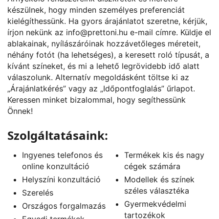
készülnek, hogy minden személyes preferenciát
kielégíthessünk. Ha gyors árajánlatot szeretne, kérjük,
írjon nekünk az
info@prettoni.hu
e-mail címre. Küldje el
ablakainak, nyílászáróinak hozzávetőleges méreteit,
néhány fotót (ha lehetséges), a keresett roló típusát, a
kívánt színeket, és mi a lehető legrövidebb idő alatt
válaszolunk. Alternatív megoldásként töltse ki az
„
Árajánlatkérés
” vagy az „
Időpontfoglalás
” űrlapot.
Keressen minket bizalommal, hogy segíthessünk
Önnek!
Szolgáltatásaink:
Ingyenes telefonos és
Termékek kis és nagy
online konzultáció
cégek számára
Helyszíni konzultáció
Modellek és színek
széles választéka
Szerelés
Gyermekvédelmi
Országos forgalmazás
tartozékok
Egyedi termékek