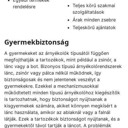
Teljes körű szakmai
rendelésre
szolgáltatások
Árak minden zsebre
Teljeskörű ajánlatok
Gyermekbiztonság
A gyermekeket az árnyékolók típusától függően
megfojthatják a tartozékok, mint például a zsinór, a
lánc vagy a bot. Bizonyos típusú árnyékolórendszerek
lánc, zsinór vagy pálca nélkül működnek, így
biztonságosak és nem jelentenek veszélyt a
gyermekekre. Ezekkel a mechanizmusokkal
működtetett minden típusú árnyékolóhoz kiegészítők
is tartozhatnak, hogy biztonságot nyújtsanak a
kisgyermekek számára, akiket könnyen megkísért a
lánc használata, amikor az ablaknál vagy a falnál
látják. Ezek a tartozékok biztonságot nyújtanak, és a
gyermekektől távol tartják a láncot. A problémák