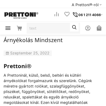
A Prettoni®-ról
06 1 211 4066
Árnyékolás Mindszent
Szeptember 25, 2022
Prettoni®
A Prettoninál, külső, belső, beltéri és kültéri
árnyékolókat forgalmazunk és szerelünk. Cégünk
méretre gyártott rolókat, szalagfüggönyöket,
pliszéket, függönyöket, sötétítőket, redőnyöket,
reluxákat, spalettákat és egyéb árnyékoló
megoldásokat kínál. Ezen kívül megtalálhatóak