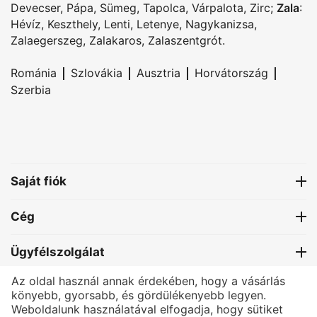
Devecser
,
Pápa
,
Sümeg
,
Tapolca
,
Várpalota
,
Zirc
;
Zala
:
Hévíz
,
Keszthely
,
Lenti
,
Letenye
,
Nagykanizsa
,
Zalaegerszeg
,
Zalakaros
,
Zalaszentgrót
.
|
|
|
|
Románia
Szlovákia
Ausztria
Horvátország
Szerbia
Saját fiók
Cég
Ügyfélszolgálat
Az oldal használ annak érdekében, hogy a vásárlás
Kapcsolat
könyebb, gyorsabb, és gördülékenyebb legyen.
Weboldalunk használatával elfogadja, hogy sütiket