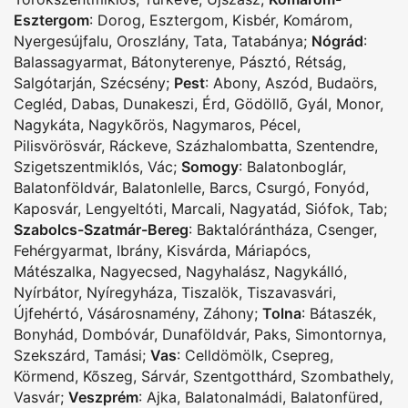
Esztergom
:
Dorog
,
Esztergom
,
Kisbér
,
Komárom
,
Nyergesújfalu
,
Oroszlány
,
Tata
,
Tatabánya
;
Nógrád
:
Balassagyarmat
,
Bátonyterenye
,
Pásztó
,
Rétság
,
Salgótarján
,
Szécsény
;
Pest
:
Abony
,
Aszód
,
Budaörs
,
Cegléd
,
Dabas
,
Dunakeszi
,
Érd
,
Gödöllõ
,
Gyál
,
Monor
,
Nagykáta
,
Nagykõrös
,
Nagymaros
,
Pécel
,
Pilisvörösvár
,
Ráckeve
,
Százhalombatta
,
Szentendre
,
Szigetszentmiklós
,
Vác
;
Somogy
:
Balatonboglár
,
Balatonföldvár
,
Balatonlelle
,
Barcs
,
Csurgó
,
Fonyód
,
Kaposvár
,
Lengyeltóti
,
Marcali
,
Nagyatád
,
Siófok
,
Tab
;
Szabolcs-Szatmár-Bereg
:
Baktalórántháza
,
Csenger
,
Fehérgyarmat
,
Ibrány
,
Kisvárda
,
Máriapócs
,
Mátészalka
,
Nagyecsed
,
Nagyhalász
,
Nagykálló
,
Nyírbátor
,
Nyíregyháza
,
Tiszalök
,
Tiszavasvári
,
Újfehértó
,
Vásárosnamény
,
Záhony
;
Tolna
:
Bátaszék
,
Bonyhád
,
Dombóvár
,
Dunaföldvár
,
Paks
,
Simontornya
,
Szekszárd
,
Tamási
;
Vas
:
Celldömölk
,
Csepreg
,
Körmend
,
Kõszeg
,
Sárvár
,
Szentgotthárd
,
Szombathely
,
Vasvár
;
Veszprém
:
Ajka
,
Balatonalmádi
,
Balatonfüred
,