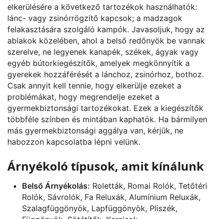
elkerülésére a következő tartozékok használhatók:
lánc- vagy zsinórrögzítő kapcsok; a madzagok
felakasztására szolgáló kampók. Javasoljuk, hogy az
ablakok közelében, ahol a belső redőnyök be vannak
szerelve, ne legyenek kanapék, székek, ágyak vagy
egyéb bútorkiegészítők, amelyek megkönnyítik a
gyerekek hozzáférését a lánchoz, zsinórhoz, bothoz.
Csak annyit kell tennie, hogy elkerülje ezeket a
problémákat, hogy megrendelje ezeket a
gyermekbiztonsági tartozékokat. Ezek a kiegészítők
többféle színben és mintában kaphatók. Ha bármilyen
más gyermekbiztonsági aggálya van, kérjük, ne
habozzon kapcsolatba lépni velünk.
Árnyékoló típusok, amit kínálunk
Belső Árnyékolás:
Roletták, Romai Rolók, Tetőtéri
Rolók, Sávrolók, Fa Reluxák, Alumínium Reluxák,
Szalagfüggönyök, Lapfüggönyök, Pliszék,