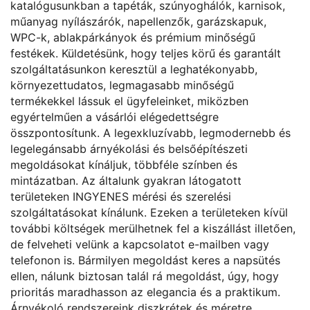
katalógusunkban a tapéták, szúnyoghálók, karnisok,
műanyag nyílászárók, napellenzők, garázskapuk,
WPC-k, ablakpárkányok és prémium minőségű
festékek. Küldetésünk, hogy teljes körű és garantált
szolgáltatásunkon keresztül a leghatékonyabb,
környezettudatos, legmagasabb minőségű
termékekkel lássuk el ügyfeleinket, miközben
egyértelműen a vásárlói elégedettségre
összpontosítunk. A legexkluzívabb, legmodernebb és
legelegánsabb árnyékolási és belsőépítészeti
megoldásokat kínáljuk, többféle színben és
mintázatban. Az általunk gyakran látogatott
területeken INGYENES mérési és szerelési
szolgáltatásokat kínálunk. Ezeken a területeken kívül
további költségek merülhetnek fel a kiszállást illetően,
de felveheti velünk a kapcsolatot e-mailben vagy
telefonon is. Bármilyen megoldást keres a napsütés
ellen, nálunk biztosan talál rá megoldást, úgy, hogy
prioritás maradhasson az elegancia és a praktikum.
Árnyékoló rendszereink diszkrétek és méretre