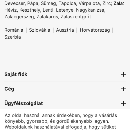
Devecser
,
Pápa
,
Sümeg
,
Tapolca
,
Várpalota
,
Zirc
;
Zala
:
Hévíz
,
Keszthely
,
Lenti
,
Letenye
,
Nagykanizsa
,
Zalaegerszeg
,
Zalakaros
,
Zalaszentgrót
.
|
|
|
|
Románia
Szlovákia
Ausztria
Horvátország
Szerbia
Saját fiók
Cég
Ügyfélszolgálat
Az oldal használ annak érdekében, hogy a vásárlás
Kapcsolat
könyebb, gyorsabb, és gördülékenyebb legyen.
Weboldalunk használatával elfogadja, hogy sütiket