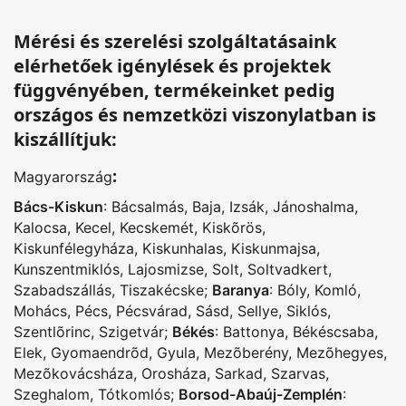
Mérési és szerelési szolgáltatásaink
elérhetőek igénylések és projektek
függvényében, termékeinket pedig
országos és nemzetközi viszonylatban is
kiszállítjuk:
:
Magyarország
Bács-Kiskun
:
Bácsalmás
,
Baja
,
Izsák
,
Jánoshalma
,
Kalocsa
,
Kecel
,
Kecskemét
,
Kiskõrös
,
Kiskunfélegyháza
,
Kiskunhalas
,
Kiskunmajsa
,
Kunszentmiklós
,
Lajosmizse
,
Solt
,
Soltvadkert
,
Szabadszállás
,
Tiszakécske
;
Baranya
:
Bóly
,
Komló
,
Mohács
,
Pécs
,
Pécsvárad
,
Sásd
,
Sellye
,
Siklós
,
Szentlõrinc
,
Szigetvár
;
Békés
:
Battonya
,
Békéscsaba
,
Elek
,
Gyomaendrõd
,
Gyula
,
Mezõberény
,
Mezõhegyes
,
Mezõkovácsháza
,
Orosháza
,
Sarkad
,
Szarvas
,
Szeghalom
,
Tótkomlós
;
Borsod-Abaúj-Zemplén
: