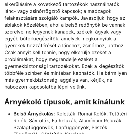
elkerülésére a következő tartozékok használhatók:
lánc- vagy zsinórrögzítő kapcsok; a madzagok
felakasztására szolgáló kampók. Javasoljuk, hogy az
ablakok közelében, ahol a belső redőnyök be vannak
szerelve, ne legyenek kanapék, székek, ágyak vagy
egyéb bútorkiegészítők, amelyek megkönnyítik a
gyerekek hozzáférését a lánchoz, zsinórhoz, bothoz.
Csak annyit kell tennie, hogy elkerülje ezeket a
problémákat, hogy megrendelje ezeket a
gyermekbiztonsági tartozékokat. Ezek a kiegészítők
többféle színben és mintában kaphatók. Ha bármilyen
más gyermekbiztonsági aggálya van, kérjük, ne
habozzon kapcsolatba lépni velünk.
Árnyékoló típusok, amit kínálunk
Belső Árnyékolás:
Roletták, Romai Rolók, Tetőtéri
Rolók, Sávrolók, Fa Reluxák, Alumínium Reluxák,
Szalagfüggönyök, Lapfüggönyök, Pliszék,