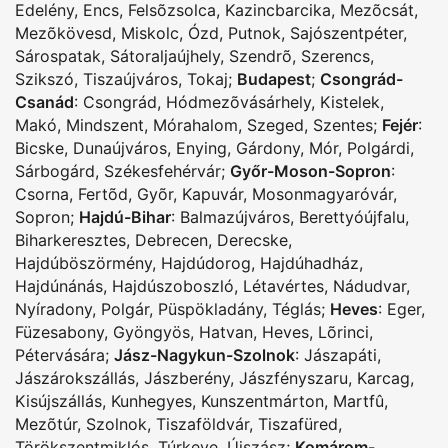
Edelény
,
Encs
,
Felsõzsolca
,
Kazincbarcika
,
Mezõcsát
,
Mezõkövesd
,
Miskolc
,
Ózd
,
Putnok
,
Sajószentpéter
,
Sárospatak
,
Sátoraljaújhely
,
Szendrõ
,
Szerencs
,
Szikszó
,
Tiszaújváros
,
Tokaj
;
Budapest
;
Csongrád-
Csanád
:
Csongrád
,
Hódmezõvásárhely
,
Kistelek
,
Makó
,
Mindszent
,
Mórahalom
,
Szeged
,
Szentes
;
Fejér
:
Bicske
,
Dunaújváros
,
Enying
,
Gárdony
,
Mór
,
Polgárdi
,
Sárbogárd
,
Székesfehérvár
;
Győr-Moson-Sopron
:
Csorna
,
Fertõd
,
Gyõr
,
Kapuvár
,
Mosonmagyaróvár
,
Sopron
;
Hajdú-Bihar
:
Balmazújváros
,
Berettyóújfalu
,
Biharkeresztes
,
Debrecen
,
Derecske
,
Hajdúböszörmény
,
Hajdúdorog
,
Hajdúhadház
,
Hajdúnánás
,
Hajdúszoboszló
,
Létavértes
,
Nádudvar
,
Nyíradony
,
Polgár
,
Püspökladány
,
Téglás
;
Heves
:
Eger
,
Füzesabony
,
Gyöngyös
,
Hatvan
,
Heves
,
Lõrinci
,
Pétervására
;
Jász-Nagykun-Szolnok
:
Jászapáti
,
Jászárokszállás
,
Jászberény
,
Jászfényszaru
,
Karcag
,
Kisújszállás
,
Kunhegyes
,
Kunszentmárton
,
Martfû
,
Mezõtúr
,
Szolnok
,
Tiszaföldvár
,
Tiszafüred
,
Törökszentmiklós
,
Túrkeve
,
Újszász
;
Komárom-