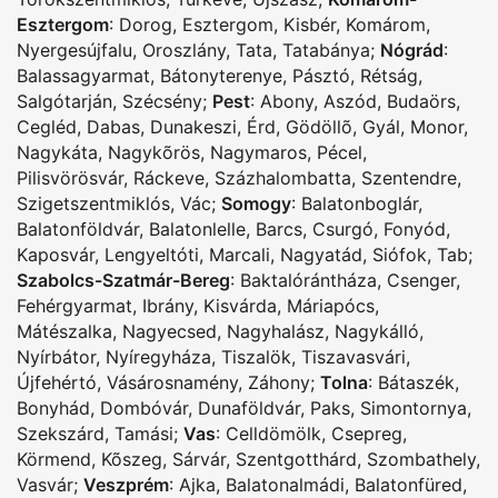
Esztergom
:
Dorog
,
Esztergom
,
Kisbér
,
Komárom
,
Nyergesújfalu
,
Oroszlány
,
Tata
,
Tatabánya
;
Nógrád
:
Balassagyarmat
,
Bátonyterenye
,
Pásztó
,
Rétság
,
Salgótarján
,
Szécsény
;
Pest
:
Abony
,
Aszód
,
Budaörs
,
Cegléd
,
Dabas
,
Dunakeszi
,
Érd
,
Gödöllõ
,
Gyál
,
Monor
,
Nagykáta
,
Nagykõrös
,
Nagymaros
,
Pécel
,
Pilisvörösvár
,
Ráckeve
,
Százhalombatta
,
Szentendre
,
Szigetszentmiklós
,
Vác
;
Somogy
:
Balatonboglár
,
Balatonföldvár
,
Balatonlelle
,
Barcs
,
Csurgó
,
Fonyód
,
Kaposvár
,
Lengyeltóti
,
Marcali
,
Nagyatád
,
Siófok
,
Tab
;
Szabolcs-Szatmár-Bereg
:
Baktalórántháza
,
Csenger
,
Fehérgyarmat
,
Ibrány
,
Kisvárda
,
Máriapócs
,
Mátészalka
,
Nagyecsed
,
Nagyhalász
,
Nagykálló
,
Nyírbátor
,
Nyíregyháza
,
Tiszalök
,
Tiszavasvári
,
Újfehértó
,
Vásárosnamény
,
Záhony
;
Tolna
:
Bátaszék
,
Bonyhád
,
Dombóvár
,
Dunaföldvár
,
Paks
,
Simontornya
,
Szekszárd
,
Tamási
;
Vas
:
Celldömölk
,
Csepreg
,
Körmend
,
Kõszeg
,
Sárvár
,
Szentgotthárd
,
Szombathely
,
Vasvár
;
Veszprém
:
Ajka
,
Balatonalmádi
,
Balatonfüred
,