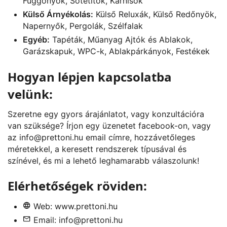
Függönyök, Sötétítők, Karnisok
Külső Árnyékolás:
Külső Reluxák, Külső Redőnyök,
Napernyők, Pergolák, Szélfalak
Egyéb:
Tapéták, Műanyag Ajtók és Ablakok,
Garázskapuk, WPC-k, Ablakpárkányok, Festékek
Hogyan lépjen kapcsolatba
velünk:
Szeretne egy gyors árajánlatot, vagy konzultációra
van szüksége? Írjon egy üzenetet
facebook
-on, vagy
az
info@prettoni.hu
email címre, hozzávetőleges
méretekkel, a keresett rendszerek típusával és
színével, és mi a lehető leghamarabb válaszolunk!
Elérhetőségek röviden:
Web:
www.prettoni.hu
Email:
info@prettoni.hu