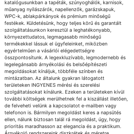
katalógusunkban a tapéták, szúnyoghálók, karnisok,
műanyag nyílászárók, napellenzők, garázskapuk,
WPC-k, ablakpárkányok és prémium minőségű
festékek. Küldetésünk, hogy teljes körű és garantált
szolgáltatásunkon keresztül a leghatékonyabb,
környezettudatos, legmagasabb minőségű
termékekkel lássuk el ügyfeleinket, miközben
egyértelműen a vásárlói elégedettségre
összpontosítunk. A legexkluzívabb, legmodernebb és
legelegánsabb árnyékolási és belsőépítészeti
megoldásokat kínáljuk, többféle színben és
mintázatban. Az általunk gyakran látogatott
területeken INGYENES mérési és szerelési
szolgáltatásokat kínálunk. Ezeken a területeken kívül
további költségek merülhetnek fel a kiszállást illetően,
de felveheti velünk a kapcsolatot e-mailben vagy
telefonon is. Bármilyen megoldást keres a napsütés
ellen, nálunk biztosan talál rá megoldást, úgy, hogy
prioritás maradhasson az elegancia és a praktikum.
Árnyékoló rendszereink diszkrétek és méretre