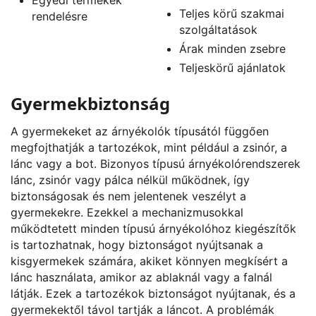
Teljes körű szakmai
rendelésre
szolgáltatások
Árak minden zsebre
Teljeskörű ajánlatok
Gyermekbiztonság
A gyermekeket az árnyékolók típusától függően
megfojthatják a tartozékok, mint például a zsinór, a
lánc vagy a bot. Bizonyos típusú árnyékolórendszerek
lánc, zsinór vagy pálca nélkül működnek, így
biztonságosak és nem jelentenek veszélyt a
gyermekekre. Ezekkel a mechanizmusokkal
működtetett minden típusú árnyékolóhoz kiegészítők
is tartozhatnak, hogy biztonságot nyújtsanak a
kisgyermekek számára, akiket könnyen megkísért a
lánc használata, amikor az ablaknál vagy a falnál
látják. Ezek a tartozékok biztonságot nyújtanak, és a
gyermekektől távol tartják a láncot. A problémák