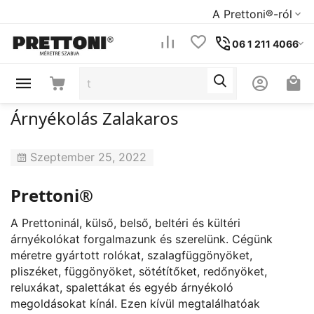
A Prettoni®-ról
06 1 211 4066
Árnyékolás Zalakaros
Szeptember 25, 2022
Prettoni®
A Prettoninál, külső, belső, beltéri és kültéri
árnyékolókat forgalmazunk és szerelünk. Cégünk
méretre gyártott rolókat, szalagfüggönyöket,
pliszéket, függönyöket, sötétítőket, redőnyöket,
reluxákat, spalettákat és egyéb árnyékoló
megoldásokat kínál. Ezen kívül megtalálhatóak