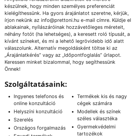
készülnek, hogy minden személyes preferenciát
kielégíthessünk. Ha gyors árajánlatot szeretne, kérjük,
írjon nekünk az
info@prettoni.hu
e-mail címre. Küldje el
ablakainak, nyílászáróinak hozzávetőleges méreteit,
néhány fotót (ha lehetséges), a keresett roló típusát, a
kívánt színeket, és mi a lehető legrövidebb idő alatt
válaszolunk. Alternatív megoldásként töltse ki az
„
Árajánlatkérés
” vagy az „
Időpontfoglalás
” űrlapot.
Keressen minket bizalommal, hogy segíthessünk
Önnek!
Szolgáltatásaink:
Ingyenes telefonos és
Termékek kis és nagy
online konzultáció
cégek számára
Helyszíni konzultáció
Modellek és színek
széles választéka
Szerelés
Gyermekvédelmi
Országos forgalmazás
tartozékok
Egyedi termékek