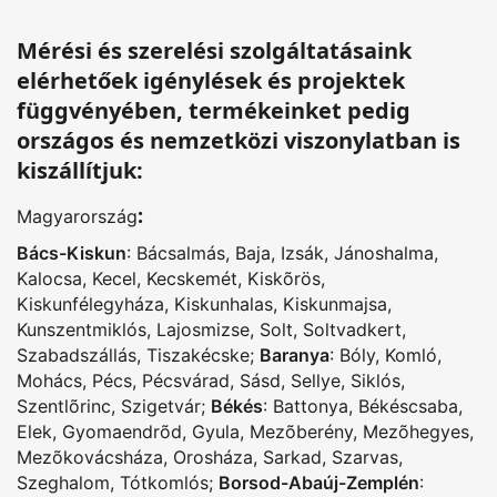
Mérési és szerelési szolgáltatásaink
elérhetőek igénylések és projektek
függvényében, termékeinket pedig
országos és nemzetközi viszonylatban is
kiszállítjuk:
:
Magyarország
Bács-Kiskun
:
Bácsalmás
,
Baja
,
Izsák
,
Jánoshalma
,
Kalocsa
,
Kecel
,
Kecskemét
,
Kiskõrös
,
Kiskunfélegyháza
,
Kiskunhalas
,
Kiskunmajsa
,
Kunszentmiklós
,
Lajosmizse
,
Solt
,
Soltvadkert
,
Szabadszállás
,
Tiszakécske
;
Baranya
:
Bóly
,
Komló
,
Mohács
,
Pécs
,
Pécsvárad
,
Sásd
,
Sellye
,
Siklós
,
Szentlõrinc
,
Szigetvár
;
Békés
:
Battonya
,
Békéscsaba
,
Elek
,
Gyomaendrõd
,
Gyula
,
Mezõberény
,
Mezõhegyes
,
Mezõkovácsháza
,
Orosháza
,
Sarkad
,
Szarvas
,
Szeghalom
,
Tótkomlós
;
Borsod-Abaúj-Zemplén
: