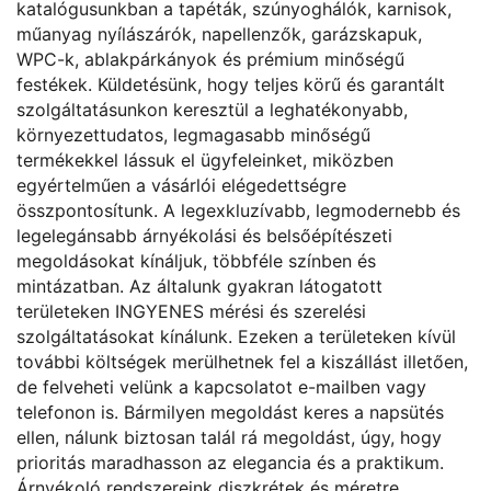
katalógusunkban a tapéták, szúnyoghálók, karnisok,
műanyag nyílászárók, napellenzők, garázskapuk,
WPC-k, ablakpárkányok és prémium minőségű
festékek. Küldetésünk, hogy teljes körű és garantált
szolgáltatásunkon keresztül a leghatékonyabb,
környezettudatos, legmagasabb minőségű
termékekkel lássuk el ügyfeleinket, miközben
egyértelműen a vásárlói elégedettségre
összpontosítunk. A legexkluzívabb, legmodernebb és
legelegánsabb árnyékolási és belsőépítészeti
megoldásokat kínáljuk, többféle színben és
mintázatban. Az általunk gyakran látogatott
területeken INGYENES mérési és szerelési
szolgáltatásokat kínálunk. Ezeken a területeken kívül
további költségek merülhetnek fel a kiszállást illetően,
de felveheti velünk a kapcsolatot e-mailben vagy
telefonon is. Bármilyen megoldást keres a napsütés
ellen, nálunk biztosan talál rá megoldást, úgy, hogy
prioritás maradhasson az elegancia és a praktikum.
Árnyékoló rendszereink diszkrétek és méretre