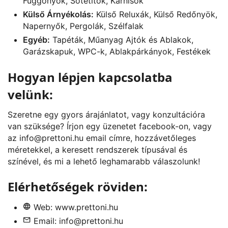
Függönyök, Sötétítők, Karnisok
Külső Árnyékolás:
Külső Reluxák, Külső Redőnyök,
Napernyők, Pergolák, Szélfalak
Egyéb:
Tapéták, Műanyag Ajtók és Ablakok,
Garázskapuk, WPC-k, Ablakpárkányok, Festékek
Hogyan lépjen kapcsolatba
velünk:
Szeretne egy gyors árajánlatot, vagy konzultációra
van szüksége? Írjon egy üzenetet
facebook
-on, vagy
az
info@prettoni.hu
email címre, hozzávetőleges
méretekkel, a keresett rendszerek típusával és
színével, és mi a lehető leghamarabb válaszolunk!
Elérhetőségek röviden:
Web:
www.prettoni.hu
Email:
info@prettoni.hu