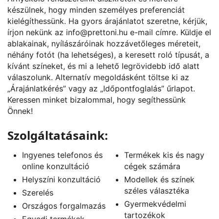
készülnek, hogy minden személyes preferenciát
kielégíthessünk. Ha gyors árajánlatot szeretne, kérjük,
írjon nekünk az
info@prettoni.hu
e-mail címre. Küldje el
ablakainak, nyílászáróinak hozzávetőleges méreteit,
néhány fotót (ha lehetséges), a keresett roló típusát, a
kívánt színeket, és mi a lehető legrövidebb idő alatt
válaszolunk. Alternatív megoldásként töltse ki az
„
Árajánlatkérés
” vagy az „
Időpontfoglalás
” űrlapot.
Keressen minket bizalommal, hogy segíthessünk
Önnek!
Szolgáltatásaink:
Ingyenes telefonos és
Termékek kis és nagy
online konzultáció
cégek számára
Helyszíni konzultáció
Modellek és színek
széles választéka
Szerelés
Gyermekvédelmi
Országos forgalmazás
tartozékok
Egyedi termékek