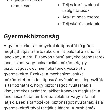
Teljes körű szakmai
rendelésre
szolgáltatások
Árak minden zsebre
Teljeskörű ajánlatok
Gyermekbiztonság
A gyermekeket az árnyékolók típusától függően
megfojthatják a tartozékok, mint például a zsinór, a
lánc vagy a bot. Bizonyos típusú árnyékolórendszerek
lánc, zsinór vagy pálca nélkül működnek, így
biztonságosak és nem jelentenek veszélyt a
gyermekekre. Ezekkel a mechanizmusokkal
működtetett minden típusú árnyékolóhoz kiegészítők
is tartozhatnak, hogy biztonságot nyújtsanak a
kisgyermekek számára, akiket könnyen megkísért a
lánc használata, amikor az ablaknál vagy a falnál
látják. Ezek a tartozékok biztonságot nyújtanak, és a
gyermekektől távol tartják a láncot. A problémák