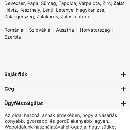
Devecser
,
Pápa
,
Sümeg
,
Tapolca
,
Várpalota
,
Zirc
;
Zala
:
Hévíz
,
Keszthely
,
Lenti
,
Letenye
,
Nagykanizsa
,
Zalaegerszeg
,
Zalakaros
,
Zalaszentgrót
.
|
|
|
|
Románia
Szlovákia
Ausztria
Horvátország
Szerbia
Saját fiók
Cég
Ügyfélszolgálat
Az oldal használ annak érdekében, hogy a vásárlás
Kapcsolat
könyebb, gyorsabb, és gördülékenyebb legyen.
Weboldalunk használatával elfogadja, hogy sütiket