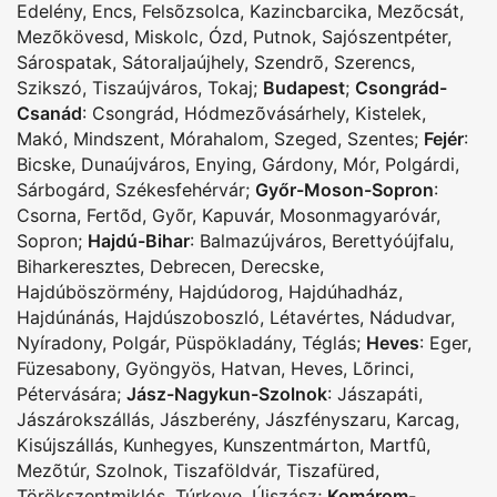
Edelény
,
Encs
,
Felsõzsolca
,
Kazincbarcika
,
Mezõcsát
,
Mezõkövesd
,
Miskolc
,
Ózd
,
Putnok
,
Sajószentpéter
,
Sárospatak
,
Sátoraljaújhely
,
Szendrõ
,
Szerencs
,
Szikszó
,
Tiszaújváros
,
Tokaj
;
Budapest
;
Csongrád-
Csanád
:
Csongrád
,
Hódmezõvásárhely
,
Kistelek
,
Makó
,
Mindszent
,
Mórahalom
,
Szeged
,
Szentes
;
Fejér
:
Bicske
,
Dunaújváros
,
Enying
,
Gárdony
,
Mór
,
Polgárdi
,
Sárbogárd
,
Székesfehérvár
;
Győr-Moson-Sopron
:
Csorna
,
Fertõd
,
Gyõr
,
Kapuvár
,
Mosonmagyaróvár
,
Sopron
;
Hajdú-Bihar
:
Balmazújváros
,
Berettyóújfalu
,
Biharkeresztes
,
Debrecen
,
Derecske
,
Hajdúböszörmény
,
Hajdúdorog
,
Hajdúhadház
,
Hajdúnánás
,
Hajdúszoboszló
,
Létavértes
,
Nádudvar
,
Nyíradony
,
Polgár
,
Püspökladány
,
Téglás
;
Heves
:
Eger
,
Füzesabony
,
Gyöngyös
,
Hatvan
,
Heves
,
Lõrinci
,
Pétervására
;
Jász-Nagykun-Szolnok
:
Jászapáti
,
Jászárokszállás
,
Jászberény
,
Jászfényszaru
,
Karcag
,
Kisújszállás
,
Kunhegyes
,
Kunszentmárton
,
Martfû
,
Mezõtúr
,
Szolnok
,
Tiszaföldvár
,
Tiszafüred
,
Törökszentmiklós
,
Túrkeve
,
Újszász
;
Komárom-