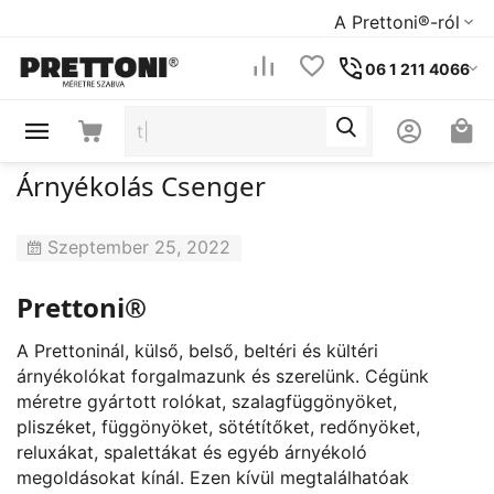
A Prettoni®-ról
06 1 211 4066
Árnyékolás Csenger
Szeptember 25, 2022
Prettoni®
A Prettoninál, külső, belső, beltéri és kültéri
árnyékolókat forgalmazunk és szerelünk. Cégünk
méretre gyártott rolókat, szalagfüggönyöket,
pliszéket, függönyöket, sötétítőket, redőnyöket,
reluxákat, spalettákat és egyéb árnyékoló
megoldásokat kínál. Ezen kívül megtalálhatóak