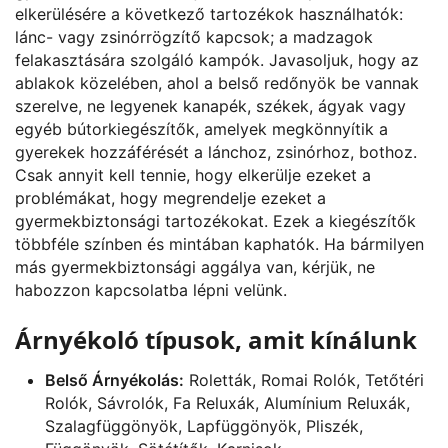
elkerülésére a következő tartozékok használhatók:
lánc- vagy zsinórrögzítő kapcsok; a madzagok
felakasztására szolgáló kampók. Javasoljuk, hogy az
ablakok közelében, ahol a belső redőnyök be vannak
szerelve, ne legyenek kanapék, székek, ágyak vagy
egyéb bútorkiegészítők, amelyek megkönnyítik a
gyerekek hozzáférését a lánchoz, zsinórhoz, bothoz.
Csak annyit kell tennie, hogy elkerülje ezeket a
problémákat, hogy megrendelje ezeket a
gyermekbiztonsági tartozékokat. Ezek a kiegészítők
többféle színben és mintában kaphatók. Ha bármilyen
más gyermekbiztonsági aggálya van, kérjük, ne
habozzon kapcsolatba lépni velünk.
Árnyékoló típusok, amit kínálunk
Belső Árnyékolás:
Roletták, Romai Rolók, Tetőtéri
Rolók, Sávrolók, Fa Reluxák, Alumínium Reluxák,
Szalagfüggönyök, Lapfüggönyök, Pliszék,