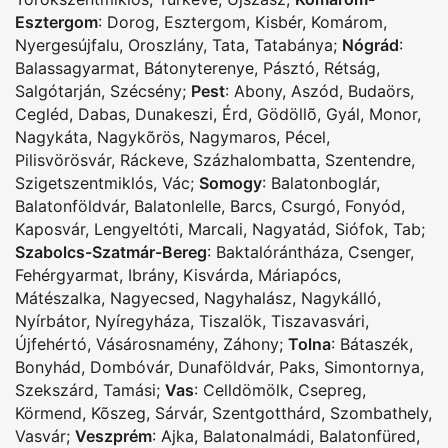
Esztergom
:
Dorog
,
Esztergom
,
Kisbér
,
Komárom
,
Nyergesújfalu
,
Oroszlány
,
Tata
,
Tatabánya
;
Nógrád
:
Balassagyarmat
,
Bátonyterenye
,
Pásztó
,
Rétság
,
Salgótarján
,
Szécsény
;
Pest
:
Abony
,
Aszód
,
Budaörs
,
Cegléd
,
Dabas
,
Dunakeszi
,
Érd
,
Gödöllõ
,
Gyál
,
Monor
,
Nagykáta
,
Nagykõrös
,
Nagymaros
,
Pécel
,
Pilisvörösvár
,
Ráckeve
,
Százhalombatta
,
Szentendre
,
Szigetszentmiklós
,
Vác
;
Somogy
:
Balatonboglár
,
Balatonföldvár
,
Balatonlelle
,
Barcs
,
Csurgó
,
Fonyód
,
Kaposvár
,
Lengyeltóti
,
Marcali
,
Nagyatád
,
Siófok
,
Tab
;
Szabolcs-Szatmár-Bereg
:
Baktalórántháza
,
Csenger
,
Fehérgyarmat
,
Ibrány
,
Kisvárda
,
Máriapócs
,
Mátészalka
,
Nagyecsed
,
Nagyhalász
,
Nagykálló
,
Nyírbátor
,
Nyíregyháza
,
Tiszalök
,
Tiszavasvári
,
Újfehértó
,
Vásárosnamény
,
Záhony
;
Tolna
:
Bátaszék
,
Bonyhád
,
Dombóvár
,
Dunaföldvár
,
Paks
,
Simontornya
,
Szekszárd
,
Tamási
;
Vas
:
Celldömölk
,
Csepreg
,
Körmend
,
Kõszeg
,
Sárvár
,
Szentgotthárd
,
Szombathely
,
Vasvár
;
Veszprém
:
Ajka
,
Balatonalmádi
,
Balatonfüred
,