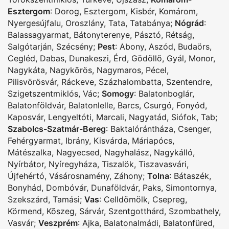
Esztergom
:
Dorog
,
Esztergom
,
Kisbér
,
Komárom
,
Nyergesújfalu
,
Oroszlány
,
Tata
,
Tatabánya
;
Nógrád
:
Balassagyarmat
,
Bátonyterenye
,
Pásztó
,
Rétság
,
Salgótarján
,
Szécsény
;
Pest
:
Abony
,
Aszód
,
Budaörs
,
Cegléd
,
Dabas
,
Dunakeszi
,
Érd
,
Gödöllõ
,
Gyál
,
Monor
,
Nagykáta
,
Nagykõrös
,
Nagymaros
,
Pécel
,
Pilisvörösvár
,
Ráckeve
,
Százhalombatta
,
Szentendre
,
Szigetszentmiklós
,
Vác
;
Somogy
:
Balatonboglár
,
Balatonföldvár
,
Balatonlelle
,
Barcs
,
Csurgó
,
Fonyód
,
Kaposvár
,
Lengyeltóti
,
Marcali
,
Nagyatád
,
Siófok
,
Tab
;
Szabolcs-Szatmár-Bereg
:
Baktalórántháza
,
Csenger
,
Fehérgyarmat
,
Ibrány
,
Kisvárda
,
Máriapócs
,
Mátészalka
,
Nagyecsed
,
Nagyhalász
,
Nagykálló
,
Nyírbátor
,
Nyíregyháza
,
Tiszalök
,
Tiszavasvári
,
Újfehértó
,
Vásárosnamény
,
Záhony
;
Tolna
:
Bátaszék
,
Bonyhád
,
Dombóvár
,
Dunaföldvár
,
Paks
,
Simontornya
,
Szekszárd
,
Tamási
;
Vas
:
Celldömölk
,
Csepreg
,
Körmend
,
Kõszeg
,
Sárvár
,
Szentgotthárd
,
Szombathely
,
Vasvár
;
Veszprém
:
Ajka
,
Balatonalmádi
,
Balatonfüred
,