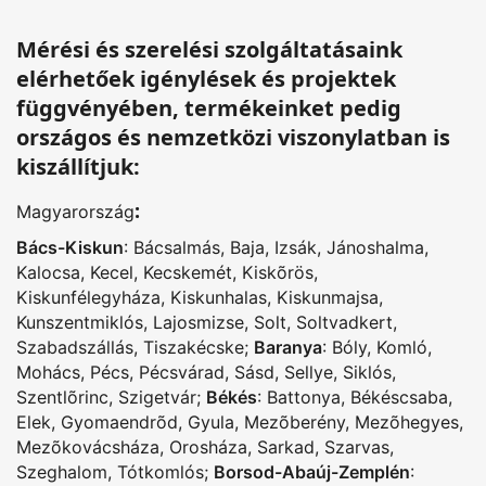
Mérési és szerelési szolgáltatásaink
elérhetőek igénylések és projektek
függvényében, termékeinket pedig
országos és nemzetközi viszonylatban is
kiszállítjuk:
:
Magyarország
Bács-Kiskun
:
Bácsalmás
,
Baja
,
Izsák
,
Jánoshalma
,
Kalocsa
,
Kecel
,
Kecskemét
,
Kiskõrös
,
Kiskunfélegyháza
,
Kiskunhalas
,
Kiskunmajsa
,
Kunszentmiklós
,
Lajosmizse
,
Solt
,
Soltvadkert
,
Szabadszállás
,
Tiszakécske
;
Baranya
:
Bóly
,
Komló
,
Mohács
,
Pécs
,
Pécsvárad
,
Sásd
,
Sellye
,
Siklós
,
Szentlõrinc
,
Szigetvár
;
Békés
:
Battonya
,
Békéscsaba
,
Elek
,
Gyomaendrõd
,
Gyula
,
Mezõberény
,
Mezõhegyes
,
Mezõkovácsháza
,
Orosháza
,
Sarkad
,
Szarvas
,
Szeghalom
,
Tótkomlós
;
Borsod-Abaúj-Zemplén
: