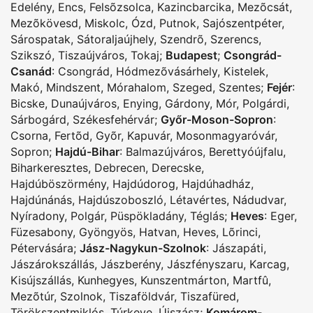
Edelény
,
Encs
,
Felsõzsolca
,
Kazincbarcika
,
Mezõcsát
,
Mezõkövesd
,
Miskolc
,
Ózd
,
Putnok
,
Sajószentpéter
,
Sárospatak
,
Sátoraljaújhely
,
Szendrõ
,
Szerencs
,
Szikszó
,
Tiszaújváros
,
Tokaj
;
Budapest
;
Csongrád-
Csanád
:
Csongrád
,
Hódmezõvásárhely
,
Kistelek
,
Makó
,
Mindszent
,
Mórahalom
,
Szeged
,
Szentes
;
Fejér
:
Bicske
,
Dunaújváros
,
Enying
,
Gárdony
,
Mór
,
Polgárdi
,
Sárbogárd
,
Székesfehérvár
;
Győr-Moson-Sopron
:
Csorna
,
Fertõd
,
Gyõr
,
Kapuvár
,
Mosonmagyaróvár
,
Sopron
;
Hajdú-Bihar
:
Balmazújváros
,
Berettyóújfalu
,
Biharkeresztes
,
Debrecen
,
Derecske
,
Hajdúböszörmény
,
Hajdúdorog
,
Hajdúhadház
,
Hajdúnánás
,
Hajdúszoboszló
,
Létavértes
,
Nádudvar
,
Nyíradony
,
Polgár
,
Püspökladány
,
Téglás
;
Heves
:
Eger
,
Füzesabony
,
Gyöngyös
,
Hatvan
,
Heves
,
Lõrinci
,
Pétervására
;
Jász-Nagykun-Szolnok
:
Jászapáti
,
Jászárokszállás
,
Jászberény
,
Jászfényszaru
,
Karcag
,
Kisújszállás
,
Kunhegyes
,
Kunszentmárton
,
Martfû
,
Mezõtúr
,
Szolnok
,
Tiszaföldvár
,
Tiszafüred
,
Törökszentmiklós
,
Túrkeve
,
Újszász
;
Komárom-