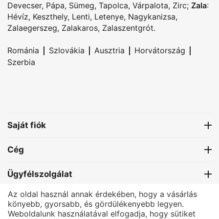
Devecser
,
Pápa
,
Sümeg
,
Tapolca
,
Várpalota
,
Zirc
;
Zala
:
Hévíz
,
Keszthely
,
Lenti
,
Letenye
,
Nagykanizsa
,
Zalaegerszeg
,
Zalakaros
,
Zalaszentgrót
.
|
|
|
|
Románia
Szlovákia
Ausztria
Horvátország
Szerbia
Saját fiók
Cég
Ügyfélszolgálat
Az oldal használ annak érdekében, hogy a vásárlás
Kapcsolat
könyebb, gyorsabb, és gördülékenyebb legyen.
Weboldalunk használatával elfogadja, hogy sütiket