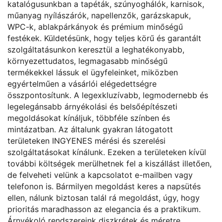
katalógusunkban a tapéták, szúnyoghálók, karnisok,
műanyag nyílászárók, napellenzők, garázskapuk,
WPC-k, ablakpárkányok és prémium minőségű
festékek. Küldetésünk, hogy teljes körű és garantált
szolgáltatásunkon keresztül a leghatékonyabb,
környezettudatos, legmagasabb minőségű
termékekkel lássuk el ügyfeleinket, miközben
egyértelműen a vásárlói elégedettségre
összpontosítunk. A legexkluzívabb, legmodernebb és
legelegánsabb árnyékolási és belsőépítészeti
megoldásokat kínáljuk, többféle színben és
mintázatban. Az általunk gyakran látogatott
területeken INGYENES mérési és szerelési
szolgáltatásokat kínálunk. Ezeken a területeken kívül
további költségek merülhetnek fel a kiszállást illetően,
de felveheti velünk a kapcsolatot e-mailben vagy
telefonon is. Bármilyen megoldást keres a napsütés
ellen, nálunk biztosan talál rá megoldást, úgy, hogy
prioritás maradhasson az elegancia és a praktikum.
Árnyékoló rendszereink diszkrétek és méretre