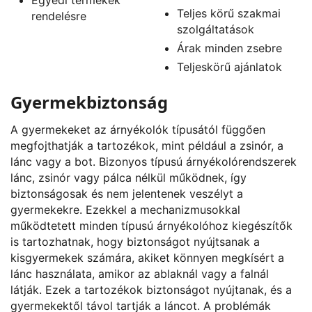
Teljes körű szakmai
rendelésre
szolgáltatások
Árak minden zsebre
Teljeskörű ajánlatok
Gyermekbiztonság
A gyermekeket az árnyékolók típusától függően
megfojthatják a tartozékok, mint például a zsinór, a
lánc vagy a bot. Bizonyos típusú árnyékolórendszerek
lánc, zsinór vagy pálca nélkül működnek, így
biztonságosak és nem jelentenek veszélyt a
gyermekekre. Ezekkel a mechanizmusokkal
működtetett minden típusú árnyékolóhoz kiegészítők
is tartozhatnak, hogy biztonságot nyújtsanak a
kisgyermekek számára, akiket könnyen megkísért a
lánc használata, amikor az ablaknál vagy a falnál
látják. Ezek a tartozékok biztonságot nyújtanak, és a
gyermekektől távol tartják a láncot. A problémák