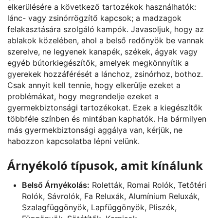
elkerülésére a következő tartozékok használhatók:
lánc- vagy zsinórrögzítő kapcsok; a madzagok
felakasztására szolgáló kampók. Javasoljuk, hogy az
ablakok közelében, ahol a belső redőnyök be vannak
szerelve, ne legyenek kanapék, székek, ágyak vagy
egyéb bútorkiegészítők, amelyek megkönnyítik a
gyerekek hozzáférését a lánchoz, zsinórhoz, bothoz.
Csak annyit kell tennie, hogy elkerülje ezeket a
problémákat, hogy megrendelje ezeket a
gyermekbiztonsági tartozékokat. Ezek a kiegészítők
többféle színben és mintában kaphatók. Ha bármilyen
más gyermekbiztonsági aggálya van, kérjük, ne
habozzon kapcsolatba lépni velünk.
Árnyékoló típusok, amit kínálunk
Belső Árnyékolás:
Roletták, Romai Rolók, Tetőtéri
Rolók, Sávrolók, Fa Reluxák, Alumínium Reluxák,
Szalagfüggönyök, Lapfüggönyök, Pliszék,