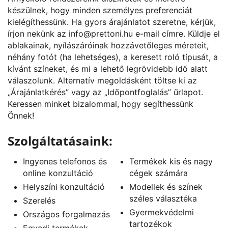
készülnek, hogy minden személyes preferenciát
kielégíthessünk. Ha gyors árajánlatot szeretne, kérjük,
írjon nekünk az
info@prettoni.hu
e-mail címre. Küldje el
ablakainak, nyílászáróinak hozzávetőleges méreteit,
néhány fotót (ha lehetséges), a keresett roló típusát, a
kívánt színeket, és mi a lehető legrövidebb idő alatt
válaszolunk. Alternatív megoldásként töltse ki az
„
Árajánlatkérés
” vagy az „
Időpontfoglalás
” űrlapot.
Keressen minket bizalommal, hogy segíthessünk
Önnek!
Szolgáltatásaink:
Ingyenes telefonos és
Termékek kis és nagy
online konzultáció
cégek számára
Helyszíni konzultáció
Modellek és színek
széles választéka
Szerelés
Gyermekvédelmi
Országos forgalmazás
tartozékok
Egyedi termékek