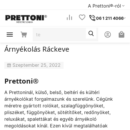
A Prettoni®-ról
06 1 211 4066
Árnyékolás Ráckeve
Szeptember 25, 2022
Prettoni®
A Prettoninál, külső, belső, beltéri és kültéri
árnyékolókat forgalmazunk és szerelünk. Cégünk
méretre gyártott rolókat, szalagfüggönyöket,
pliszéket, függönyöket, sötétítőket, redőnyöket,
reluxákat, spalettákat és egyéb árnyékoló
megoldásokat kínál. Ezen kívül megtalálhatóak