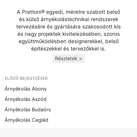
A Prettoni® egyedi, méretre szabott belső
és külső árnyékolástechnikai rendszerek
tervezésére és gyártására szakosodott kis
és nagy projektek kivitelezésében, szoros
együttműködésben designerekkel, belső
építészekkel és tervezőkkel is.
Részletek >
ELŐZŐ BEJEGYZÉSEK
Árnyékolás Abony
Árnyékolás Aszód
Árnyékolás Budaörs
Árnyékolás Cegléd