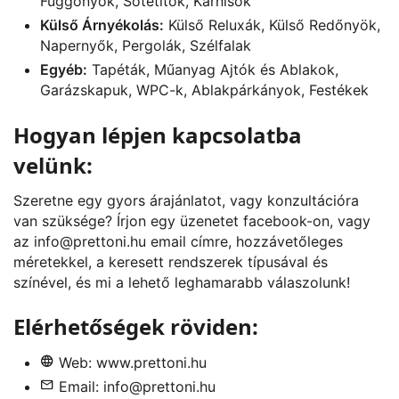
Függönyök, Sötétítők, Karnisok
Külső Árnyékolás:
Külső Reluxák, Külső Redőnyök,
Napernyők, Pergolák, Szélfalak
Egyéb:
Tapéták, Műanyag Ajtók és Ablakok,
Garázskapuk, WPC-k, Ablakpárkányok, Festékek
Hogyan lépjen kapcsolatba
velünk:
Szeretne egy gyors árajánlatot, vagy konzultációra
van szüksége? Írjon egy üzenetet
facebook
-on, vagy
az
info@prettoni.hu
email címre, hozzávetőleges
méretekkel, a keresett rendszerek típusával és
színével, és mi a lehető leghamarabb válaszolunk!
Elérhetőségek röviden:
Web:
www.prettoni.hu
Email:
info@prettoni.hu