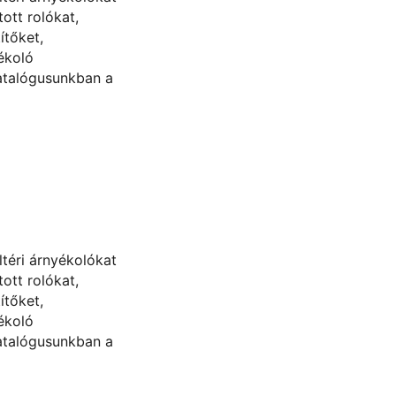
ott rolókat,
ítőket,
ékoló
atalógusunkban a
ültéri árnyékolókat
ott rolókat,
ítőket,
ékoló
atalógusunkban a