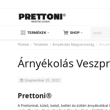
TERMÉKEK
SHOP
Főoldal
Területek
Árnyékolás Magyarország
Árnyé
/
/
/
Árnyékolás Vesz
Szeptember 25, 2022
Prettoni®
A Prettoninál, külső, belső, beltéri és kültéri árnyékolók