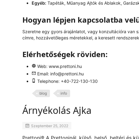
Egyéb:
Tapéták, Műanyag Ajtók és Ablakok, Garázs
Hogyan lépjen kapcsolatba vel
Szeretne egy gyors árajánlatot, vagy konzultációra van 
címre, hozzávetőleges méretekkel, a keresett rendszerek 
Elérhetőségek röviden:
Web:
www.prettoni.hu
Email:
info@prettoni.hu
Telephone: +40-722-130-130
blog
info
Árnyékolás Ajka
Szeptember 25, 2022
Prettoni® A Prettoninál, külső, belső, beltéri és k