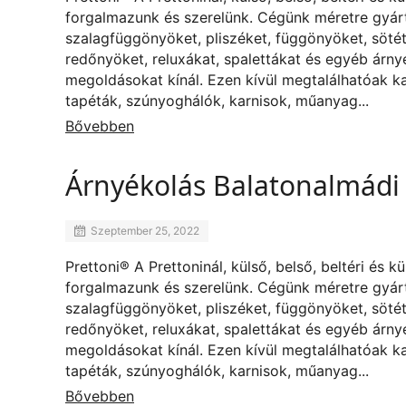
forgalmazunk és szerelünk. Cégünk méretre gyárt
szalagfüggönyöket, pliszéket, függönyöket, sötét
redőnyöket, reluxákat, spalettákat és egyéb árny
megoldásokat kínál. Ezen kívül megtalálhatóak k
tapéták, szúnyoghálók, karnisok, műanyag...
Bővebben
Árnyékolás Balatonalmádi
Szeptember 25, 2022
Prettoni® A Prettoninál, külső, belső, beltéri és k
forgalmazunk és szerelünk. Cégünk méretre gyárt
szalagfüggönyöket, pliszéket, függönyöket, sötét
redőnyöket, reluxákat, spalettákat és egyéb árny
megoldásokat kínál. Ezen kívül megtalálhatóak k
tapéták, szúnyoghálók, karnisok, műanyag...
Bővebben