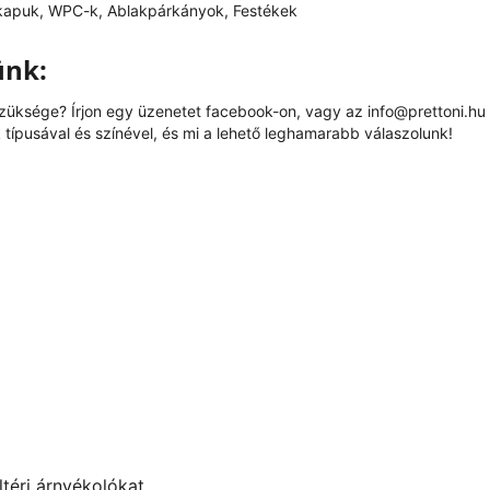
kapuk, WPC-k, Ablakpárkányok, Festékek
ünk:
szüksége? Írjon egy üzenetet
facebook
-on, vagy az
info@prettoni.hu
típusával és színével, és mi a lehető leghamarabb válaszolunk!
ültéri árnyékolókat