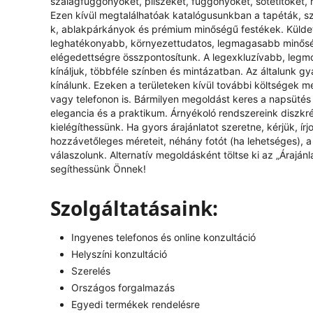
szalagfüggönyöket, pliszéket, függönyöket, sötétítőket, 
Ezen kívül megtalálhatóak katalógusunkban a tapéták, s
k, ablakpárkányok és prémium minőségű festékek. Küldeté
leghatékonyabb, környezettudatos, legmagasabb minőség
elégedettségre összpontosítunk. A legexkluzívabb, legm
kínáljuk, többféle színben és mintázatban. Az általunk g
kínálunk. Ezeken a területeken kívül további költségek mer
vagy telefonon is. Bármilyen megoldást keres a napsütés 
elegancia és a praktikum. Árnyékoló rendszereink diszkr
kielégíthessünk. Ha gyors árajánlatot szeretne, kérjük, í
hozzávetőleges méreteit, néhány fotót (ha lehetséges), a k
válaszolunk. Alternatív megoldásként töltse ki az „
Árajánl
segíthessünk Önnek!
Szolgáltatásaink:
Ingyenes telefonos és online konzultáció
Helyszíni konzultáció
Szerelés
Országos forgalmazás
Egyedi termékek rendelésre