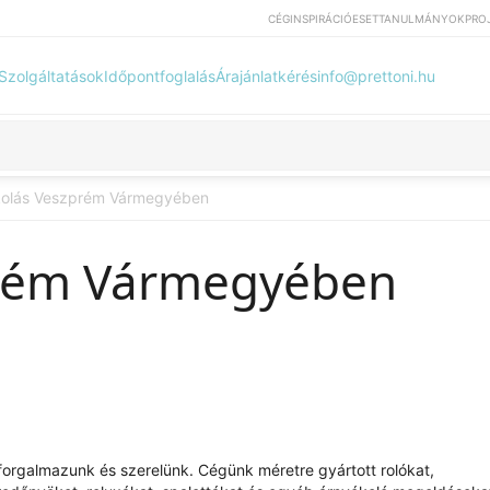
CÉG
INSPIRÁCIÓ
ESETTANULMÁNYOK
PRO
Szolgáltatások
Időpontfoglalás
Árajánlatkérés
info@prettoni.hu
kolás Veszprém Vármegyében
prém Vármegyében
at forgalmazunk és szerelünk. Cégünk méretre gyártott rolókat,