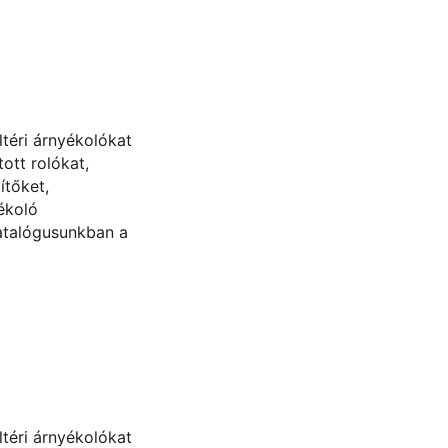
ültéri árnyékolókat
ott rolókat,
ítőket,
ékoló
atalógusunkban a
ültéri árnyékolókat