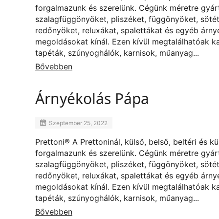
forgalmazunk és szerelünk. Cégünk méretre gyárt
szalagfüggönyöket, pliszéket, függönyöket, sötét
redőnyöket, reluxákat, spalettákat és egyéb árny
megoldásokat kínál. Ezen kívül megtalálhatóak k
tapéták, szúnyoghálók, karnisok, műanyag...
Bővebben
Árnyékolás Pápa
Szeptember 25, 2022
Prettoni® A Prettoninál, külső, belső, beltéri és k
forgalmazunk és szerelünk. Cégünk méretre gyárt
szalagfüggönyöket, pliszéket, függönyöket, sötét
redőnyöket, reluxákat, spalettákat és egyéb árny
megoldásokat kínál. Ezen kívül megtalálhatóak k
tapéták, szúnyoghálók, karnisok, műanyag...
Bővebben