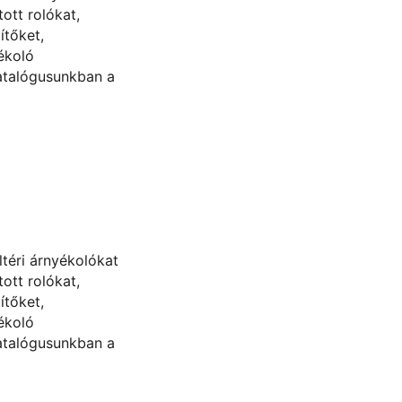
ott rolókat,
ítőket,
ékoló
atalógusunkban a
ültéri árnyékolókat
ott rolókat,
ítőket,
ékoló
atalógusunkban a