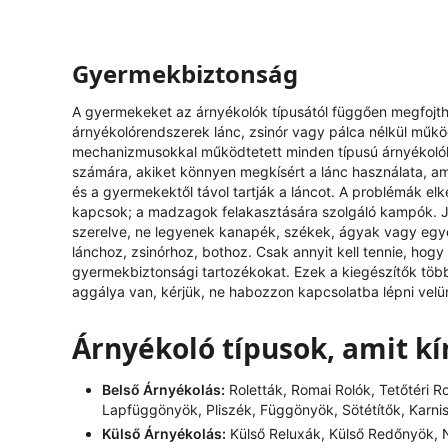
Gyermekbiztonság
A gyermekeket az árnyékolók típusától függően megfojthat
árnyékolórendszerek lánc, zsinór vagy pálca nélkül műk
mechanizmusokkal működtetett minden típusú árnyékolóh
számára, akiket könnyen megkísért a lánc használata, ami
és a gyermekektől távol tartják a láncot. A problémák el
kapcsok; a madzagok felakasztására szolgáló kampók. J
szerelve, ne legyenek kanapék, székek, ágyak vagy egy
lánchoz, zsinórhoz, bothoz. Csak annyit kell tennie, hog
gyermekbiztonsági tartozékokat. Ezek a kiegészítők tö
aggálya van, kérjük, ne habozzon kapcsolatba lépni velü
Árnyékoló típusok, amit k
Belső Árnyékolás:
Roletták, Romai Rolók, Tetőtéri R
Lapfüggönyök, Pliszék, Függönyök, Sötétítők, Karni
Külső Árnyékolás:
Külső Reluxák, Külső Redőnyök, N