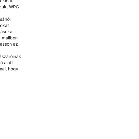
 kínál.
apuk, WPC-
árlói
sokat
tásokat
e-mailben
hasson az
lászáróinak
ő alatt
mal, hogy