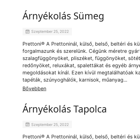
Árnyékolás Sümeg
Szeptember 25, 2022
Prettoni® A Prettoninál, külső, belső, beltéri és k
forgalmazunk és szerelünk. Cégünk méretre gyárt
szalagfüggönyöket, pliszéket, függönyöket, sötét
redőnyöket, reluxákat, spalettákat és egyéb árny
megoldásokat kínál. Ezen kívül megtalálhatóak k
tapéták, szúnyoghálók, karnisok, műanyag...
Bővebben
Árnyékolás Tapolca
Szeptember 25, 2022
Prettoni® A Prettoninál, külső, belső, beltéri és k