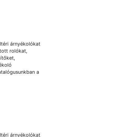
ültéri árnyékolókat
ott rolókat,
ítőket,
ékoló
atalógusunkban a
ültéri árnyékolókat