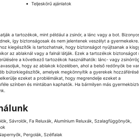
Teljeskörű ajánlatok
ják a tartozékok, mint például a zsinór, a lánc vagy a bot. Bizonyo
ödnek, így biztonságosak és nem jelentenek veszélyt a gyermekekre.
oz kiegészítők is tartozhatnak, hogy biztonságot nyújtsanak a kis
kor az ablaknál vagy a falnál látják. Ezek a tartozékok biztonságot 
kerülésére a következő tartozékok használhatók: lánc- vagy zsinórrö
avasoljuk, hogy az ablakok közelében, ahol a belső redőnyök be v
éb bútorkiegészítők, amelyek megkönnyítik a gyerekek hozzáférésé
y elkerülje ezeket a problémákat, hogy megrendelje ezeket a
bbféle színben és mintában kaphatók. Ha bármilyen más gyermekbizt
nk.
ínálunk
olók, Sávrolók, Fa Reluxák, Alumínium Reluxák, Szalagfüggönyök,
sok
apernyők, Pergolák, Szélfalak