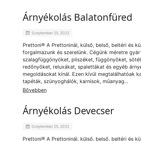
Árnyékolás Balatonfüred
Szeptember 25, 2022
Prettoni® A Prettoninál, külső, belső, beltéri és k
forgalmazunk és szerelünk. Cégünk méretre gyárt
szalagfüggönyöket, pliszéket, függönyöket, sötét
redőnyöket, reluxákat, spalettákat és egyéb árny
megoldásokat kínál. Ezen kívül megtalálhatóak k
tapéták, szúnyoghálók, karnisok, műanyag...
Bővebben
Árnyékolás Devecser
Szeptember 25, 2022
Prettoni® A Prettoninál, külső, belső, beltéri és k