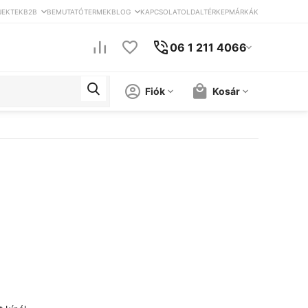
JEKTEK
B2B
BEMUTATÓTERMEK
BLOG
KAPCSOLAT
OLDALTÉRKEP
MÁRKÁK
06 1 211 4066
Fiók
Kosár