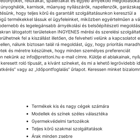
redőnyöket, reluxákat, spalettákat és egyéb árnyékoló megoldásokat
zúnyoghálók, karnisok, műanyag nyílászárók, napellenzők, garázsk
sünk, hogy teljes körű és garantált szolgáltatásunkon keresztül a
ű termékekkel lássuk el ügyfeleinket, miközben egyértelműen a vás
odernebb és legelegánsabb árnyékolási és belsőépítészeti megoldá
yakran látogatott területeken INGYENES mérési és szerelési szolgálta
ülhetnek fel a kiszállást illetően, de felveheti velünk a kapcsolatot 
ellen, nálunk biztosan talál rá megoldást, úgy, hogy prioritás marad
étek és méretre készülnek, hogy minden személyes preferenciát
rjon nekünk az
info@prettoni.hu
e-mail címre. Küldje el ablakainak, nyí
eresett roló típusát, a kívánt színeket, és mi a lehető legrövidebb id
atkérés
” vagy az „
Időpontfoglalás
” űrlapot. Keressen minket bizalom
Termékek kis és nagy cégek számára
Modellek és színek széles választéka
Gyermekvédelmi tartozékok
Teljes körű szakmai szolgáltatások
Árak minden zsebre