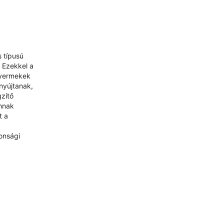
s típusú
 Ezekkel a
gyermekek
nyújtanak,
gzítő
annak
t a
onsági