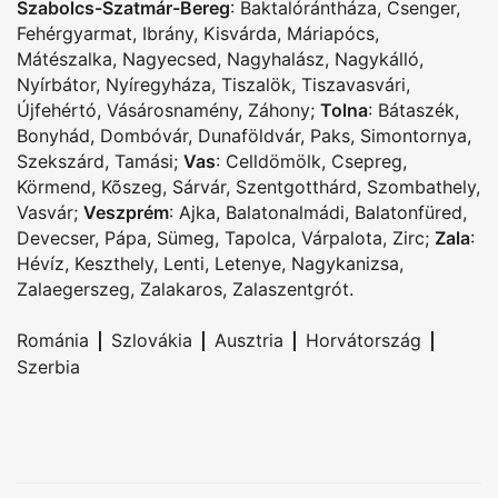
Szabolcs-Szatmár-Bereg
:
Baktalórántháza
,
Csenger
,
Fehérgyarmat
,
Ibrány
,
Kisvárda
,
Máriapócs
,
Mátészalka
,
Nagyecsed
,
Nagyhalász
,
Nagykálló
,
Nyírbátor
,
Nyíregyháza
,
Tiszalök
,
Tiszavasvári
,
Újfehértó
,
Vásárosnamény
,
Záhony
;
Tolna
:
Bátaszék
,
Bonyhád
,
Dombóvár
,
Dunaföldvár
,
Paks
,
Simontornya
,
Szekszárd
,
Tamási
;
Vas
:
Celldömölk
,
Csepreg
,
Körmend
,
Kõszeg
,
Sárvár
,
Szentgotthárd
,
Szombathely
,
Vasvár
;
Veszprém
:
Ajka
,
Balatonalmádi
,
Balatonfüred
,
Devecser
,
Pápa
,
Sümeg
,
Tapolca
,
Várpalota
,
Zirc
;
Zala
:
Hévíz
,
Keszthely
,
Lenti
,
Letenye
,
Nagykanizsa
,
Zalaegerszeg
,
Zalakaros
,
Zalaszentgrót
.
|
|
|
|
Románia
Szlovákia
Ausztria
Horvátország
Szerbia