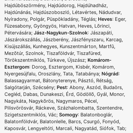
Hajdúböszörmény
,
Hajdúdorog
,
Hajdúhadház
,
Hajdúnánás
,
Hajdúszoboszló
,
Létavértes
,
Nádudvar
,
Nyíradony
,
Polgár
,
Püspökladány
,
Téglás
;
Heves
:
Eger
,
Füzesabony
,
Gyöngyös
,
Hatvan
,
Heves
,
Lõrinci
,
Pétervására
;
Jász-Nagykun-Szolnok
:
Jászapáti
,
Jászárokszállás
,
Jászberény
,
Jászfényszaru
,
Karcag
,
Kisújszállás
,
Kunhegyes
,
Kunszentmárton
,
Martfû
,
Mezõtúr
,
Szolnok
,
Tiszaföldvár
,
Tiszafüred
,
Törökszentmiklós
,
Túrkeve
,
Újszász
;
Komárom-
Esztergom
:
Dorog
,
Esztergom
,
Kisbér
,
Komárom
,
Nyergesújfalu
,
Oroszlány
,
Tata
,
Tatabánya
;
Nógrád
:
Balassagyarmat
,
Bátonyterenye
,
Pásztó
,
Rétság
,
Salgótarján
,
Szécsény
;
Pest
:
Abony
,
Aszód
,
Budaörs
,
Cegléd
,
Dabas
,
Dunakeszi
,
Érd
,
Gödöllõ
,
Gyál
,
Monor
,
Nagykáta
,
Nagykõrös
,
Nagymaros
,
Pécel
,
Pilisvörösvár
,
Ráckeve
,
Százhalombatta
,
Szentendre
,
Szigetszentmiklós
,
Vác
;
Somogy
:
Balatonboglár
,
Balatonföldvár
,
Balatonlelle
,
Barcs
,
Csurgó
,
Fonyód
,
Kaposvár
,
Lengyeltóti
,
Marcali
,
Nagyatád
,
Siófok
,
Tab
;