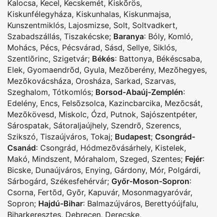
Kalocsa
,
Kecel
,
Kecskemét
,
Kiskõrös
,
Kiskunfélegyháza
,
Kiskunhalas
,
Kiskunmajsa
,
Kunszentmiklós
,
Lajosmizse
,
Solt
,
Soltvadkert
,
Szabadszállás
,
Tiszakécske
;
Baranya
:
Bóly
,
Komló
,
Mohács
,
Pécs
,
Pécsvárad
,
Sásd
,
Sellye
,
Siklós
,
Szentlõrinc
,
Szigetvár
;
Békés
:
Battonya
,
Békéscsaba
,
Elek
,
Gyomaendrõd
,
Gyula
,
Mezõberény
,
Mezõhegyes
,
Mezõkovácsháza
,
Orosháza
,
Sarkad
,
Szarvas
,
Szeghalom
,
Tótkomlós
;
Borsod-Abaúj-Zemplén
:
Edelény
,
Encs
,
Felsõzsolca
,
Kazincbarcika
,
Mezõcsát
,
Mezõkövesd
,
Miskolc
,
Ózd
,
Putnok
,
Sajószentpéter
,
Sárospatak
,
Sátoraljaújhely
,
Szendrõ
,
Szerencs
,
Szikszó
,
Tiszaújváros
,
Tokaj
;
Budapest
;
Csongrád-
Csanád
:
Csongrád
,
Hódmezõvásárhely
,
Kistelek
,
Makó
,
Mindszent
,
Mórahalom
,
Szeged
,
Szentes
;
Fejér
:
Bicske
,
Dunaújváros
,
Enying
,
Gárdony
,
Mór
,
Polgárdi
,
Sárbogárd
,
Székesfehérvár
;
Győr-Moson-Sopron
:
Csorna
,
Fertõd
,
Gyõr
,
Kapuvár
,
Mosonmagyaróvár
,
Sopron
;
Hajdú-Bihar
:
Balmazújváros
,
Berettyóújfalu
,
Biharkeresztes
,
Debrecen
,
Derecske
,