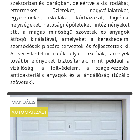
szektorban és iparágban, beleértve a kis irodákat,
éttermeket, üzleteket, nagyvállalatokat,
egyetemeket, iskolákat, kórházakat, higiéniai
helyiségeket, hatósági épóleteket, intézményeket
stb. a magas minőségű szövetek és anyagok
átfogó kínálatával, amelyeket a kereskedelmi
szerződések piacára terveztek és fejlesztettek ki.
A kereskedelmi rolók olyan textíliák, amelyek
további előnyöket biztosítanak, mint például a
vízállóság, a foltvédelem, a szagelvezetés,
antibakteriális anyagok és a lángállóság (tűzálló
szövetek).
MANUÁLIS
AUTOMATIZÁLT