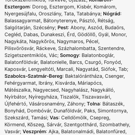
Esztergom
:
Dorog
,
Esztergom
,
Kisbér
,
Komárom
,
Nyergesújfalu
,
Oroszlány
,
Tata
,
Tatabánya
;
Nógrád
:
Balassagyarmat
,
Bátonyterenye
,
Pásztó
,
Rétság
,
Salgótarján
,
Szécsény
;
Pest
:
Abony
,
Aszód
,
Budaörs
,
Cegléd
,
Dabas
,
Dunakeszi
,
Érd
,
Gödöllõ
,
Gyál
,
Monor
,
Nagykáta
,
Nagykõrös
,
Nagymaros
,
Pécel
,
Pilisvörösvár
,
Ráckeve
,
Százhalombatta
,
Szentendre
,
Szigetszentmiklós
,
Vác
;
Somogy
:
Balatonboglár
,
Balatonföldvár
,
Balatonlelle
,
Barcs
,
Csurgó
,
Fonyód
,
Kaposvár
,
Lengyeltóti
,
Marcali
,
Nagyatád
,
Siófok
,
Tab
;
Szabolcs-Szatmár-Bereg
:
Baktalórántháza
,
Csenger
,
Fehérgyarmat
,
Ibrány
,
Kisvárda
,
Máriapócs
,
Mátészalka
,
Nagyecsed
,
Nagyhalász
,
Nagykálló
,
Nyírbátor
,
Nyíregyháza
,
Tiszalök
,
Tiszavasvári
,
Újfehértó
,
Vásárosnamény
,
Záhony
;
Tolna
:
Bátaszék
,
Bonyhád
,
Dombóvár
,
Dunaföldvár
,
Paks
,
Simontornya
,
Szekszárd
,
Tamási
;
Vas
:
Celldömölk
,
Csepreg
,
Körmend
,
Kõszeg
,
Sárvár
,
Szentgotthárd
,
Szombathely
,
Vasvár
;
Veszprém
:
Ajka
,
Balatonalmádi
,
Balatonfüred
,