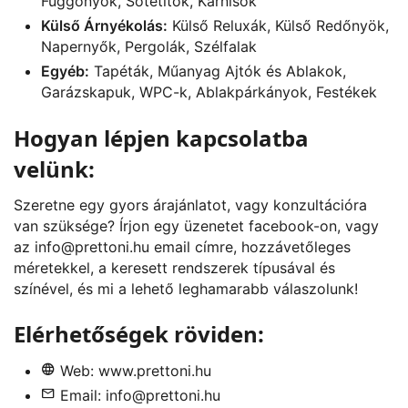
Függönyök, Sötétítők, Karnisok
Külső Árnyékolás:
Külső Reluxák, Külső Redőnyök,
Napernyők, Pergolák, Szélfalak
Egyéb:
Tapéták, Műanyag Ajtók és Ablakok,
Garázskapuk, WPC-k, Ablakpárkányok, Festékek
Hogyan lépjen kapcsolatba
velünk:
Szeretne egy gyors árajánlatot, vagy konzultációra
van szüksége? Írjon egy üzenetet
facebook
-on, vagy
az
info@prettoni.hu
email címre, hozzávetőleges
méretekkel, a keresett rendszerek típusával és
színével, és mi a lehető leghamarabb válaszolunk!
Elérhetőségek röviden:
Web:
www.prettoni.hu
Email:
info@prettoni.hu