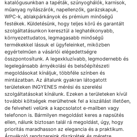
katalógusunkban a tapéták, szúnyoghálók, karnisok,
műanyag nyílászárók, napellenzők, garázskapuk,
WPC-k, ablakpárkányok és prémium minőségű
festékek. Küldetésünk, hogy teljes körű és garantált
szolgáltatásunkon keresztül a leghatékonyabb,
környezettudatos, legmagasabb minőségű
termékekkel lássuk el ügyfeleinket, miközben
egyértelműen a vásárlói elégedettségre
összpontosítunk. A legexkluzívabb, legmodernebb és
legelegánsabb árnyékolási és belsőépítészeti
megoldásokat kínáljuk, többféle színben és
mintázatban. Az általunk gyakran látogatott
területeken INGYENES mérési és szerelési
szolgáltatásokat kínálunk. Ezeken a területeken kívül
további költségek merülhetnek fel a kiszállást illetően,
de felveheti velünk a kapcsolatot e-mailben vagy
telefonon is. Bármilyen megoldást keres a napsütés
ellen, nálunk biztosan talál rá megoldást, úgy, hogy
prioritás maradhasson az elegancia és a praktikum.
Árnyékoló rendszereink diszkrétek és méretre