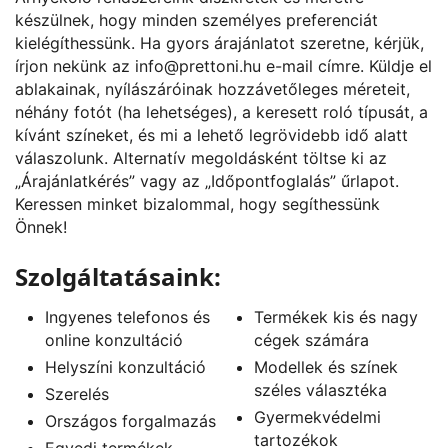
készülnek, hogy minden személyes preferenciát
kielégíthessünk. Ha gyors árajánlatot szeretne, kérjük,
írjon nekünk az
info@prettoni.hu
e-mail címre. Küldje el
ablakainak, nyílászáróinak hozzávetőleges méreteit,
néhány fotót (ha lehetséges), a keresett roló típusát, a
kívánt színeket, és mi a lehető legrövidebb idő alatt
válaszolunk. Alternatív megoldásként töltse ki az
„
Árajánlatkérés
” vagy az „
Időpontfoglalás
” űrlapot.
Keressen minket bizalommal, hogy segíthessünk
Önnek!
Szolgáltatásaink:
Ingyenes telefonos és
Termékek kis és nagy
online konzultáció
cégek számára
Helyszíni konzultáció
Modellek és színek
széles választéka
Szerelés
Gyermekvédelmi
Országos forgalmazás
tartozékok
Egyedi termékek