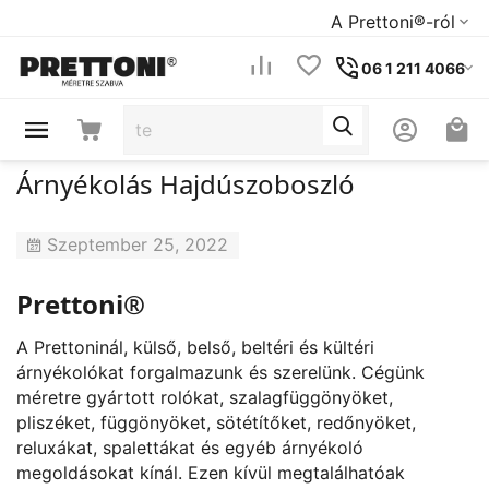
A Prettoni®-ról
06 1 211 4066
Árnyékolás Hajdúszoboszló
Szeptember 25, 2022
Prettoni®
A Prettoninál, külső, belső, beltéri és kültéri
árnyékolókat forgalmazunk és szerelünk. Cégünk
méretre gyártott rolókat, szalagfüggönyöket,
pliszéket, függönyöket, sötétítőket, redőnyöket,
reluxákat, spalettákat és egyéb árnyékoló
megoldásokat kínál. Ezen kívül megtalálhatóak