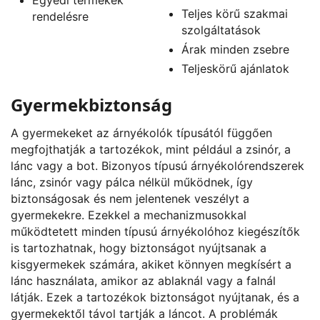
Teljes körű szakmai
rendelésre
szolgáltatások
Árak minden zsebre
Teljeskörű ajánlatok
Gyermekbiztonság
A gyermekeket az árnyékolók típusától függően
megfojthatják a tartozékok, mint például a zsinór, a
lánc vagy a bot. Bizonyos típusú árnyékolórendszerek
lánc, zsinór vagy pálca nélkül működnek, így
biztonságosak és nem jelentenek veszélyt a
gyermekekre. Ezekkel a mechanizmusokkal
működtetett minden típusú árnyékolóhoz kiegészítők
is tartozhatnak, hogy biztonságot nyújtsanak a
kisgyermekek számára, akiket könnyen megkísért a
lánc használata, amikor az ablaknál vagy a falnál
látják. Ezek a tartozékok biztonságot nyújtanak, és a
gyermekektől távol tartják a láncot. A problémák