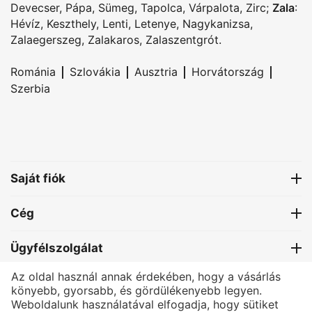
Devecser
,
Pápa
,
Sümeg
,
Tapolca
,
Várpalota
,
Zirc
;
Zala
:
Hévíz
,
Keszthely
,
Lenti
,
Letenye
,
Nagykanizsa
,
Zalaegerszeg
,
Zalakaros
,
Zalaszentgrót
.
|
|
|
|
Románia
Szlovákia
Ausztria
Horvátország
Szerbia
Saját fiók
Cég
Ügyfélszolgálat
Az oldal használ annak érdekében, hogy a vásárlás
Kapcsolat
könyebb, gyorsabb, és gördülékenyebb legyen.
Weboldalunk használatával elfogadja, hogy sütiket