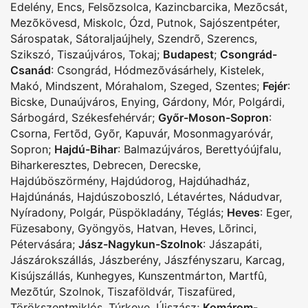
Edelény
,
Encs
,
Felsõzsolca
,
Kazincbarcika
,
Mezõcsát
,
Mezõkövesd
,
Miskolc
,
Ózd
,
Putnok
,
Sajószentpéter
,
Sárospatak
,
Sátoraljaújhely
,
Szendrõ
,
Szerencs
,
Szikszó
,
Tiszaújváros
,
Tokaj
;
Budapest
;
Csongrád-
Csanád
:
Csongrád
,
Hódmezõvásárhely
,
Kistelek
,
Makó
,
Mindszent
,
Mórahalom
,
Szeged
,
Szentes
;
Fejér
:
Bicske
,
Dunaújváros
,
Enying
,
Gárdony
,
Mór
,
Polgárdi
,
Sárbogárd
,
Székesfehérvár
;
Győr-Moson-Sopron
:
Csorna
,
Fertõd
,
Gyõr
,
Kapuvár
,
Mosonmagyaróvár
,
Sopron
;
Hajdú-Bihar
:
Balmazújváros
,
Berettyóújfalu
,
Biharkeresztes
,
Debrecen
,
Derecske
,
Hajdúböszörmény
,
Hajdúdorog
,
Hajdúhadház
,
Hajdúnánás
,
Hajdúszoboszló
,
Létavértes
,
Nádudvar
,
Nyíradony
,
Polgár
,
Püspökladány
,
Téglás
;
Heves
:
Eger
,
Füzesabony
,
Gyöngyös
,
Hatvan
,
Heves
,
Lõrinci
,
Pétervására
;
Jász-Nagykun-Szolnok
:
Jászapáti
,
Jászárokszállás
,
Jászberény
,
Jászfényszaru
,
Karcag
,
Kisújszállás
,
Kunhegyes
,
Kunszentmárton
,
Martfû
,
Mezõtúr
,
Szolnok
,
Tiszaföldvár
,
Tiszafüred
,
Törökszentmiklós
,
Túrkeve
,
Újszász
;
Komárom-