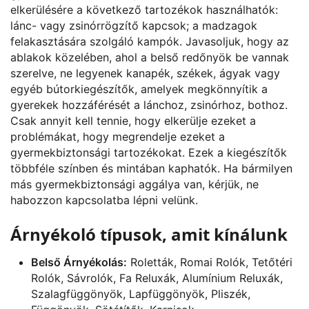
elkerülésére a következő tartozékok használhatók:
lánc- vagy zsinórrögzítő kapcsok; a madzagok
felakasztására szolgáló kampók. Javasoljuk, hogy az
ablakok közelében, ahol a belső redőnyök be vannak
szerelve, ne legyenek kanapék, székek, ágyak vagy
egyéb bútorkiegészítők, amelyek megkönnyítik a
gyerekek hozzáférését a lánchoz, zsinórhoz, bothoz.
Csak annyit kell tennie, hogy elkerülje ezeket a
problémákat, hogy megrendelje ezeket a
gyermekbiztonsági tartozékokat. Ezek a kiegészítők
többféle színben és mintában kaphatók. Ha bármilyen
más gyermekbiztonsági aggálya van, kérjük, ne
habozzon kapcsolatba lépni velünk.
Árnyékoló típusok, amit kínálunk
Belső Árnyékolás:
Roletták, Romai Rolók, Tetőtéri
Rolók, Sávrolók, Fa Reluxák, Alumínium Reluxák,
Szalagfüggönyök, Lapfüggönyök, Pliszék,