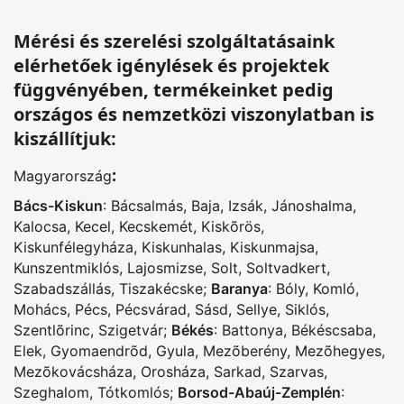
Mérési és szerelési szolgáltatásaink
elérhetőek igénylések és projektek
függvényében, termékeinket pedig
országos és nemzetközi viszonylatban is
kiszállítjuk:
:
Magyarország
Bács-Kiskun
:
Bácsalmás
,
Baja
,
Izsák
,
Jánoshalma
,
Kalocsa
,
Kecel
,
Kecskemét
,
Kiskõrös
,
Kiskunfélegyháza
,
Kiskunhalas
,
Kiskunmajsa
,
Kunszentmiklós
,
Lajosmizse
,
Solt
,
Soltvadkert
,
Szabadszállás
,
Tiszakécske
;
Baranya
:
Bóly
,
Komló
,
Mohács
,
Pécs
,
Pécsvárad
,
Sásd
,
Sellye
,
Siklós
,
Szentlõrinc
,
Szigetvár
;
Békés
:
Battonya
,
Békéscsaba
,
Elek
,
Gyomaendrõd
,
Gyula
,
Mezõberény
,
Mezõhegyes
,
Mezõkovácsháza
,
Orosháza
,
Sarkad
,
Szarvas
,
Szeghalom
,
Tótkomlós
;
Borsod-Abaúj-Zemplén
: