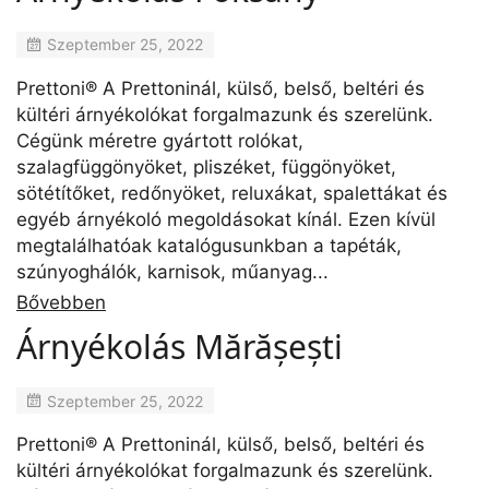
Szeptember 25, 2022
Prettoni® A Prettoninál, külső, belső, beltéri és
kültéri árnyékolókat forgalmazunk és szerelünk.
Cégünk méretre gyártott rolókat,
szalagfüggönyöket, pliszéket, függönyöket,
sötétítőket, redőnyöket, reluxákat, spalettákat és
egyéb árnyékoló megoldásokat kínál. Ezen kívül
megtalálhatóak katalógusunkban a tapéták,
szúnyoghálók, karnisok, műanyag...
Bővebben
Árnyékolás Mărășești
Szeptember 25, 2022
Prettoni® A Prettoninál, külső, belső, beltéri és
kültéri árnyékolókat forgalmazunk és szerelünk.