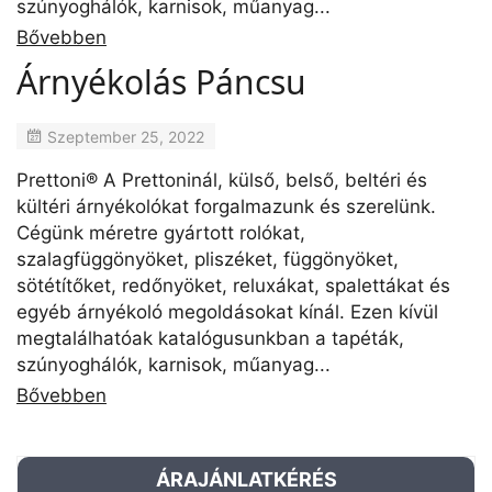
szúnyoghálók, karnisok, műanyag...
Bővebben
Árnyékolás Páncsu
Szeptember 25, 2022
Prettoni® A Prettoninál, külső, belső, beltéri és
kültéri árnyékolókat forgalmazunk és szerelünk.
Cégünk méretre gyártott rolókat,
szalagfüggönyöket, pliszéket, függönyöket,
sötétítőket, redőnyöket, reluxákat, spalettákat és
egyéb árnyékoló megoldásokat kínál. Ezen kívül
megtalálhatóak katalógusunkban a tapéták,
szúnyoghálók, karnisok, műanyag...
Bővebben
ÁRAJÁNLATKÉRÉS