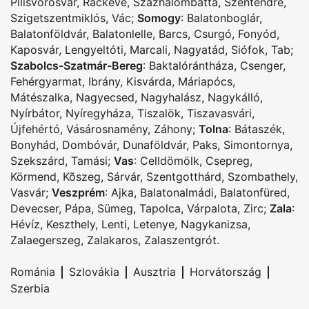
Pilisvörösvár
,
Ráckeve
,
Százhalombatta
,
Szentendre
,
Szigetszentmiklós
,
Vác
;
Somogy
:
Balatonboglár
,
Balatonföldvár
,
Balatonlelle
,
Barcs
,
Csurgó
,
Fonyód
,
Kaposvár
,
Lengyeltóti
,
Marcali
,
Nagyatád
,
Siófok
,
Tab
;
Szabolcs-Szatmár-Bereg
:
Baktalórántháza
,
Csenger
,
Fehérgyarmat
,
Ibrány
,
Kisvárda
,
Máriapócs
,
Mátészalka
,
Nagyecsed
,
Nagyhalász
,
Nagykálló
,
Nyírbátor
,
Nyíregyháza
,
Tiszalök
,
Tiszavasvári
,
Újfehértó
,
Vásárosnamény
,
Záhony
;
Tolna
:
Bátaszék
,
Bonyhád
,
Dombóvár
,
Dunaföldvár
,
Paks
,
Simontornya
,
Szekszárd
,
Tamási
;
Vas
:
Celldömölk
,
Csepreg
,
Körmend
,
Kõszeg
,
Sárvár
,
Szentgotthárd
,
Szombathely
,
Vasvár
;
Veszprém
:
Ajka
,
Balatonalmádi
,
Balatonfüred
,
Devecser
,
Pápa
,
Sümeg
,
Tapolca
,
Várpalota
,
Zirc
;
Zala
:
Hévíz
,
Keszthely
,
Lenti
,
Letenye
,
Nagykanizsa
,
Zalaegerszeg
,
Zalakaros
,
Zalaszentgrót
.
|
|
|
|
Románia
Szlovákia
Ausztria
Horvátország
Szerbia