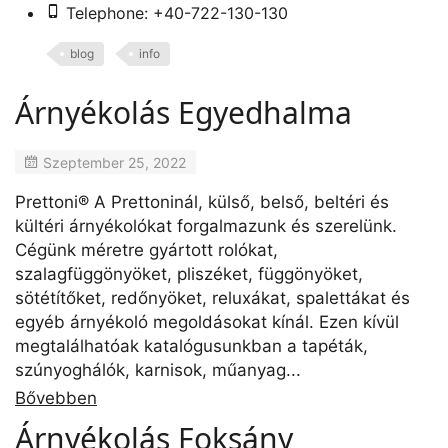
Telephone: +40-722-130-130
blog
info
Árnyékolás Egyedhalma
Szeptember 25, 2022
Prettoni® A Prettoninál, külső, belső, beltéri és
kültéri árnyékolókat forgalmazunk és szerelünk.
Cégünk méretre gyártott rolókat,
szalagfüggönyöket, pliszéket, függönyöket,
sötétítőket, redőnyöket, reluxákat, spalettákat és
egyéb árnyékoló megoldásokat kínál. Ezen kívül
megtalálhatóak katalógusunkban a tapéták,
szúnyoghálók, karnisok, műanyag...
Bővebben
Árnyékolás Foksány