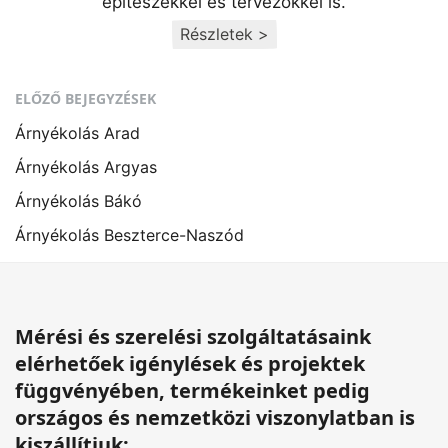
építészekkel és tervezőkkel is.
Részletek >
ELŐZŐ BEJEGYZÉSEK
Árnyékolás Arad
Árnyékolás Argyas
Árnyékolás Bákó
Árnyékolás Beszterce-Naszód
Mérési és szerelési szolgáltatásaink
elérhetőek igénylések és projektek
függvényében, termékeinket pedig
országos és nemzetközi viszonylatban is
kiszállítjuk: