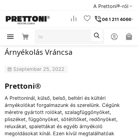
A Prettoni®-ról
06 1 211 4066
Árnyékolás Vráncsa
Szeptember 25, 2022
Prettoni®
A Prettoninál, külső, belső, beltéri és kültéri
árnyékolókat forgalmazunk és szerelünk. Cégünk
méretre gyártott rolókat, szalagfüggönyöket,
pliszéket, függönyöket, sötétítőket, redőnyöket,
reluxákat, spalettákat és egyéb árnyékoló
megoldásokat kínál. Ezen kívül megtalálhatóak