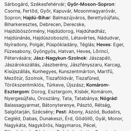
Sárbogárd
,
Székesfehérvár
;
Győr-Moson-Sopron
:
Csorna
,
Fertõd
,
Gyõr
,
Kapuvár
,
Mosonmagyaróvár
,
Sopron
;
Hajdú-Bihar
:
Balmazújváros
,
Berettyóújfalu
,
Biharkeresztes
,
Debrecen
,
Derecske
,
Hajdúböszörmény
,
Hajdúdorog
,
Hajdúhadház
,
Hajdúnánás
,
Hajdúszoboszló
,
Létavértes
,
Nádudvar
,
Nyíradony
,
Polgár
,
Püspökladány
,
Téglás
;
Heves
:
Eger
,
Füzesabony
,
Gyöngyös
,
Hatvan
,
Heves
,
Lõrinci
,
Pétervására
;
Jász-Nagykun-Szolnok
:
Jászapáti
,
Jászárokszállás
,
Jászberény
,
Jászfényszaru
,
Karcag
,
Kisújszállás
,
Kunhegyes
,
Kunszentmárton
,
Martfû
,
Mezõtúr
,
Szolnok
,
Tiszaföldvár
,
Tiszafüred
,
Törökszentmiklós
,
Túrkeve
,
Újszász
;
Komárom-
Esztergom
:
Dorog
,
Esztergom
,
Kisbér
,
Komárom
,
Nyergesújfalu
,
Oroszlány
,
Tata
,
Tatabánya
;
Nógrád
:
Balassagyarmat
,
Bátonyterenye
,
Pásztó
,
Rétság
,
Salgótarján
,
Szécsény
;
Pest
:
Abony
,
Aszód
,
Budaörs
,
Cegléd
,
Dabas
,
Dunakeszi
,
Érd
,
Gödöllõ
,
Gyál
,
Monor
,
Nagykáta
,
Nagykõrös
,
Nagymaros
,
Pécel
,