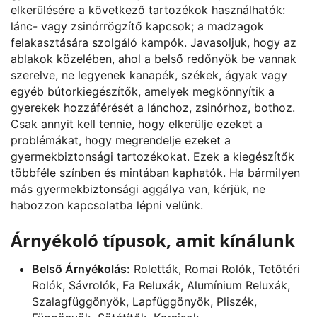
elkerülésére a következő tartozékok használhatók:
lánc- vagy zsinórrögzítő kapcsok; a madzagok
felakasztására szolgáló kampók. Javasoljuk, hogy az
ablakok közelében, ahol a belső redőnyök be vannak
szerelve, ne legyenek kanapék, székek, ágyak vagy
egyéb bútorkiegészítők, amelyek megkönnyítik a
gyerekek hozzáférését a lánchoz, zsinórhoz, bothoz.
Csak annyit kell tennie, hogy elkerülje ezeket a
problémákat, hogy megrendelje ezeket a
gyermekbiztonsági tartozékokat. Ezek a kiegészítők
többféle színben és mintában kaphatók. Ha bármilyen
más gyermekbiztonsági aggálya van, kérjük, ne
habozzon kapcsolatba lépni velünk.
Árnyékoló típusok, amit kínálunk
Belső Árnyékolás:
Roletták, Romai Rolók, Tetőtéri
Rolók, Sávrolók, Fa Reluxák, Alumínium Reluxák,
Szalagfüggönyök, Lapfüggönyök, Pliszék,