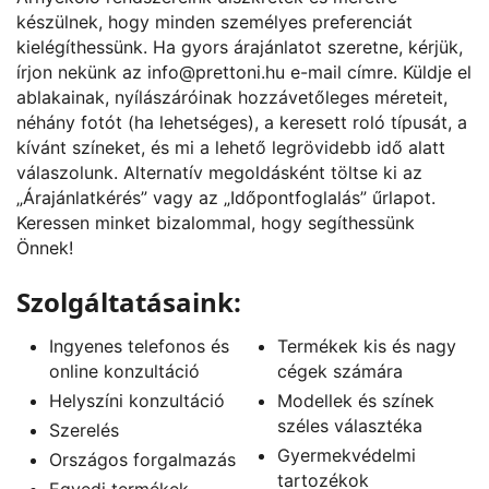
készülnek, hogy minden személyes preferenciát
kielégíthessünk. Ha gyors árajánlatot szeretne, kérjük,
írjon nekünk az
info@prettoni.hu
e-mail címre. Küldje el
ablakainak, nyílászáróinak hozzávetőleges méreteit,
néhány fotót (ha lehetséges), a keresett roló típusát, a
kívánt színeket, és mi a lehető legrövidebb idő alatt
válaszolunk. Alternatív megoldásként töltse ki az
„
Árajánlatkérés
” vagy az „
Időpontfoglalás
” űrlapot.
Keressen minket bizalommal, hogy segíthessünk
Önnek!
Szolgáltatásaink:
Ingyenes telefonos és
Termékek kis és nagy
online konzultáció
cégek számára
Helyszíni konzultáció
Modellek és színek
széles választéka
Szerelés
Gyermekvédelmi
Országos forgalmazás
tartozékok
Egyedi termékek