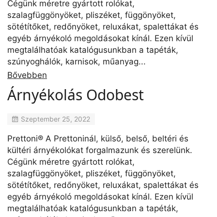
Cégünk méretre gyártott rolókat,
szalagfüggönyöket, pliszéket, függönyöket,
sötétítőket, redőnyöket, reluxákat, spalettákat és
egyéb árnyékoló megoldásokat kínál. Ezen kívül
megtalálhatóak katalógusunkban a tapéták,
szúnyoghálók, karnisok, műanyag...
Bővebben
Árnyékolás Odobest
Szeptember 25, 2022
Prettoni® A Prettoninál, külső, belső, beltéri és
kültéri árnyékolókat forgalmazunk és szerelünk.
Cégünk méretre gyártott rolókat,
szalagfüggönyöket, pliszéket, függönyöket,
sötétítőket, redőnyöket, reluxákat, spalettákat és
egyéb árnyékoló megoldásokat kínál. Ezen kívül
megtalálhatóak katalógusunkban a tapéták,