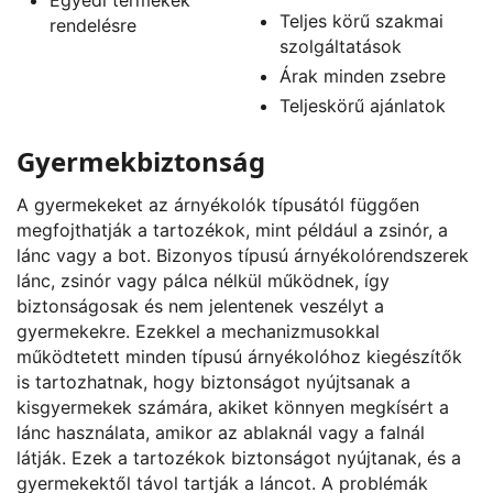
Teljes körű szakmai
rendelésre
szolgáltatások
Árak minden zsebre
Teljeskörű ajánlatok
Gyermekbiztonság
A gyermekeket az árnyékolók típusától függően
megfojthatják a tartozékok, mint például a zsinór, a
lánc vagy a bot. Bizonyos típusú árnyékolórendszerek
lánc, zsinór vagy pálca nélkül működnek, így
biztonságosak és nem jelentenek veszélyt a
gyermekekre. Ezekkel a mechanizmusokkal
működtetett minden típusú árnyékolóhoz kiegészítők
is tartozhatnak, hogy biztonságot nyújtsanak a
kisgyermekek számára, akiket könnyen megkísért a
lánc használata, amikor az ablaknál vagy a falnál
látják. Ezek a tartozékok biztonságot nyújtanak, és a
gyermekektől távol tartják a láncot. A problémák