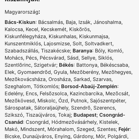
:
Magyarország
Bács-Kiskun
:
Bácsalmás
,
Baja
,
Izsák
,
Jánoshalma
,
Kalocsa
,
Kecel
,
Kecskemét
,
Kiskõrös
,
Kiskunfélegyháza
,
Kiskunhalas
,
Kiskunmajsa
,
Kunszentmiklós
,
Lajosmizse
,
Solt
,
Soltvadkert
,
Szabadszállás
,
Tiszakécske
;
Baranya
:
Bóly
,
Komló
,
Mohács
,
Pécs
,
Pécsvárad
,
Sásd
,
Sellye
,
Siklós
,
Szentlõrinc
,
Szigetvár
;
Békés
:
Battonya
,
Békéscsaba
,
Elek
,
Gyomaendrõd
,
Gyula
,
Mezõberény
,
Mezõhegyes
,
Mezõkovácsháza
,
Orosháza
,
Sarkad
,
Szarvas
,
Szeghalom
,
Tótkomlós
;
Borsod-Abaúj-Zemplén
:
Edelény
,
Encs
,
Felsõzsolca
,
Kazincbarcika
,
Mezõcsát
,
Mezõkövesd
,
Miskolc
,
Ózd
,
Putnok
,
Sajószentpéter
,
Sárospatak
,
Sátoraljaújhely
,
Szendrõ
,
Szerencs
,
Szikszó
,
Tiszaújváros
,
Tokaj
;
Budapest
;
Csongrád-
Csanád
:
Csongrád
,
Hódmezõvásárhely
,
Kistelek
,
Makó
,
Mindszent
,
Mórahalom
,
Szeged
,
Szentes
;
Fejér
:
Bicske
,
Dunaújváros
,
Enying
,
Gárdony
,
Mór
,
Polgárdi
,