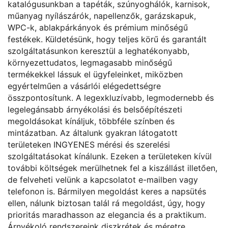
katalógusunkban a tapéták, szúnyoghálók, karnisok,
műanyag nyílászárók, napellenzők, garázskapuk,
WPC-k, ablakpárkányok és prémium minőségű
festékek. Küldetésünk, hogy teljes körű és garantált
szolgáltatásunkon keresztül a leghatékonyabb,
környezettudatos, legmagasabb minőségű
termékekkel lássuk el ügyfeleinket, miközben
egyértelműen a vásárlói elégedettségre
összpontosítunk. A legexkluzívabb, legmodernebb és
legelegánsabb árnyékolási és belsőépítészeti
megoldásokat kínáljuk, többféle színben és
mintázatban. Az általunk gyakran látogatott
területeken INGYENES mérési és szerelési
szolgáltatásokat kínálunk. Ezeken a területeken kívül
további költségek merülhetnek fel a kiszállást illetően,
de felveheti velünk a kapcsolatot e-mailben vagy
telefonon is. Bármilyen megoldást keres a napsütés
ellen, nálunk biztosan talál rá megoldást, úgy, hogy
prioritás maradhasson az elegancia és a praktikum.
Árnyékoló rendszereink diszkrétek és méretre