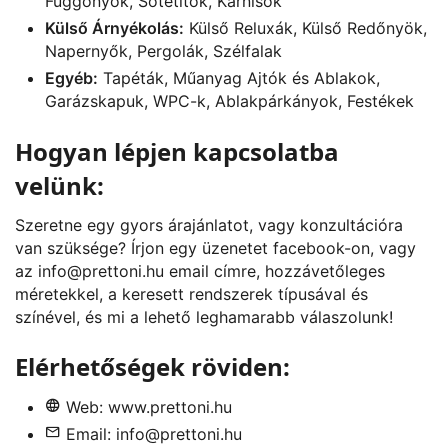
Függönyök, Sötétítők, Karnisok
Külső Árnyékolás:
Külső Reluxák, Külső Redőnyök,
Napernyők, Pergolák, Szélfalak
Egyéb:
Tapéták, Műanyag Ajtók és Ablakok,
Garázskapuk, WPC-k, Ablakpárkányok, Festékek
Hogyan lépjen kapcsolatba
velünk:
Szeretne egy gyors árajánlatot, vagy konzultációra
van szüksége? Írjon egy üzenetet
facebook
-on, vagy
az
info@prettoni.hu
email címre, hozzávetőleges
méretekkel, a keresett rendszerek típusával és
színével, és mi a lehető leghamarabb válaszolunk!
Elérhetőségek röviden:
Web:
www.prettoni.hu
Email:
info@prettoni.hu