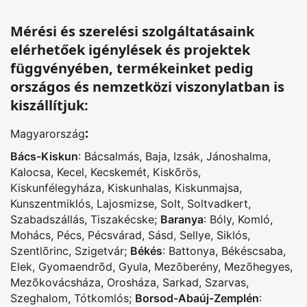
Mérési és szerelési szolgáltatásaink
elérhetőek igénylések és projektek
függvényében, termékeinket pedig
országos és nemzetközi viszonylatban is
kiszállítjuk:
:
Magyarország
Bács-Kiskun
:
Bácsalmás
,
Baja
,
Izsák
,
Jánoshalma
,
Kalocsa
,
Kecel
,
Kecskemét
,
Kiskõrös
,
Kiskunfélegyháza
,
Kiskunhalas
,
Kiskunmajsa
,
Kunszentmiklós
,
Lajosmizse
,
Solt
,
Soltvadkert
,
Szabadszállás
,
Tiszakécske
;
Baranya
:
Bóly
,
Komló
,
Mohács
,
Pécs
,
Pécsvárad
,
Sásd
,
Sellye
,
Siklós
,
Szentlõrinc
,
Szigetvár
;
Békés
:
Battonya
,
Békéscsaba
,
Elek
,
Gyomaendrõd
,
Gyula
,
Mezõberény
,
Mezõhegyes
,
Mezõkovácsháza
,
Orosháza
,
Sarkad
,
Szarvas
,
Szeghalom
,
Tótkomlós
;
Borsod-Abaúj-Zemplén
: