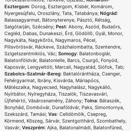
Esztergom
:
Dorog
,
Esztergom
,
Kisbér
,
Komárom
,
Nyergesújfalu
,
Oroszlány
,
Tata
,
Tatabánya
;
Nógrád
:
Balassagyarmat
,
Bátonyterenye
,
Pásztó
,
Rétság
,
Salgótarján
,
Szécsény
;
Pest
:
Abony
,
Aszód
,
Budaörs
,
Cegléd
,
Dabas
,
Dunakeszi
,
Érd
,
Gödöllõ
,
Gyál
,
Monor
,
Nagykáta
,
Nagykõrös
,
Nagymaros
,
Pécel
,
Pilisvörösvár
,
Ráckeve
,
Százhalombatta
,
Szentendre
,
Szigetszentmiklós
,
Vác
;
Somogy
:
Balatonboglár
,
Balatonföldvár
,
Balatonlelle
,
Barcs
,
Csurgó
,
Fonyód
,
Kaposvár
,
Lengyeltóti
,
Marcali
,
Nagyatád
,
Siófok
,
Tab
;
Szabolcs-Szatmár-Bereg
:
Baktalórántháza
,
Csenger
,
Fehérgyarmat
,
Ibrány
,
Kisvárda
,
Máriapócs
,
Mátészalka
,
Nagyecsed
,
Nagyhalász
,
Nagykálló
,
Nyírbátor
,
Nyíregyháza
,
Tiszalök
,
Tiszavasvári
,
Újfehértó
,
Vásárosnamény
,
Záhony
;
Tolna
:
Bátaszék
,
Bonyhád
,
Dombóvár
,
Dunaföldvár
,
Paks
,
Simontornya
,
Szekszárd
,
Tamási
;
Vas
:
Celldömölk
,
Csepreg
,
Körmend
,
Kõszeg
,
Sárvár
,
Szentgotthárd
,
Szombathely
,
Vasvár
;
Veszprém
:
Ajka
,
Balatonalmádi
,
Balatonfüred
,