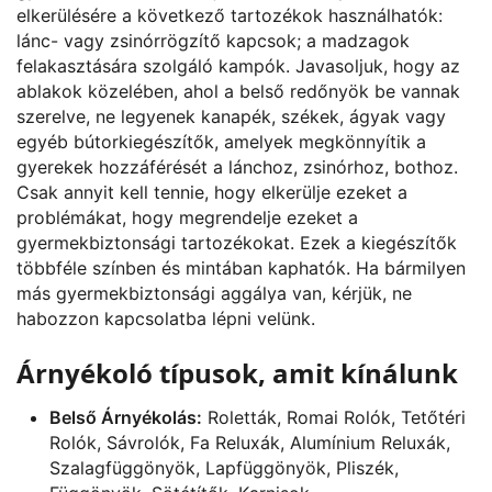
elkerülésére a következő tartozékok használhatók:
lánc- vagy zsinórrögzítő kapcsok; a madzagok
felakasztására szolgáló kampók. Javasoljuk, hogy az
ablakok közelében, ahol a belső redőnyök be vannak
szerelve, ne legyenek kanapék, székek, ágyak vagy
egyéb bútorkiegészítők, amelyek megkönnyítik a
gyerekek hozzáférését a lánchoz, zsinórhoz, bothoz.
Csak annyit kell tennie, hogy elkerülje ezeket a
problémákat, hogy megrendelje ezeket a
gyermekbiztonsági tartozékokat. Ezek a kiegészítők
többféle színben és mintában kaphatók. Ha bármilyen
más gyermekbiztonsági aggálya van, kérjük, ne
habozzon kapcsolatba lépni velünk.
Árnyékoló típusok, amit kínálunk
Belső Árnyékolás:
Roletták, Romai Rolók, Tetőtéri
Rolók, Sávrolók, Fa Reluxák, Alumínium Reluxák,
Szalagfüggönyök, Lapfüggönyök, Pliszék,