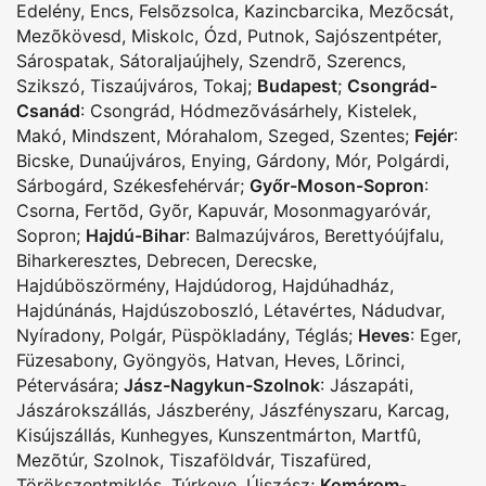
Edelény
,
Encs
,
Felsõzsolca
,
Kazincbarcika
,
Mezõcsát
,
Mezõkövesd
,
Miskolc
,
Ózd
,
Putnok
,
Sajószentpéter
,
Sárospatak
,
Sátoraljaújhely
,
Szendrõ
,
Szerencs
,
Szikszó
,
Tiszaújváros
,
Tokaj
;
Budapest
;
Csongrád-
Csanád
:
Csongrád
,
Hódmezõvásárhely
,
Kistelek
,
Makó
,
Mindszent
,
Mórahalom
,
Szeged
,
Szentes
;
Fejér
:
Bicske
,
Dunaújváros
,
Enying
,
Gárdony
,
Mór
,
Polgárdi
,
Sárbogárd
,
Székesfehérvár
;
Győr-Moson-Sopron
:
Csorna
,
Fertõd
,
Gyõr
,
Kapuvár
,
Mosonmagyaróvár
,
Sopron
;
Hajdú-Bihar
:
Balmazújváros
,
Berettyóújfalu
,
Biharkeresztes
,
Debrecen
,
Derecske
,
Hajdúböszörmény
,
Hajdúdorog
,
Hajdúhadház
,
Hajdúnánás
,
Hajdúszoboszló
,
Létavértes
,
Nádudvar
,
Nyíradony
,
Polgár
,
Püspökladány
,
Téglás
;
Heves
:
Eger
,
Füzesabony
,
Gyöngyös
,
Hatvan
,
Heves
,
Lõrinci
,
Pétervására
;
Jász-Nagykun-Szolnok
:
Jászapáti
,
Jászárokszállás
,
Jászberény
,
Jászfényszaru
,
Karcag
,
Kisújszállás
,
Kunhegyes
,
Kunszentmárton
,
Martfû
,
Mezõtúr
,
Szolnok
,
Tiszaföldvár
,
Tiszafüred
,
Törökszentmiklós
,
Túrkeve
,
Újszász
;
Komárom-