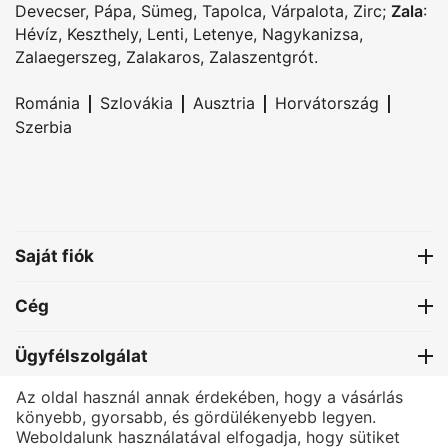
Devecser
,
Pápa
,
Sümeg
,
Tapolca
,
Várpalota
,
Zirc
;
Zala
:
Hévíz
,
Keszthely
,
Lenti
,
Letenye
,
Nagykanizsa
,
Zalaegerszeg
,
Zalakaros
,
Zalaszentgrót
.
|
|
|
|
Románia
Szlovákia
Ausztria
Horvátország
Szerbia
Saját fiók
Cég
Ügyfélszolgálat
Az oldal használ annak érdekében, hogy a vásárlás
Kapcsolat
könyebb, gyorsabb, és gördülékenyebb legyen.
Weboldalunk használatával elfogadja, hogy sütiket