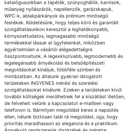
katalógusunkban a tapéták, szúnyoghálók, karnisok,
műanyag nyílászárók, napellenzők, garázskapuk,
WPC-k, ablakpárkányok és prémium minőségű
festékek. Küldetésünk, hogy teljes körű és garantált
szolgáltatásunkon keresztül a leghatékonyabb,
környezettudatos, legmagasabb minőségű
termékekkel lássuk el ügyfeleinket, miközben
egyértelműen a vásárlói elégedettségre
összpontosítunk. A legexkluzívabb, legmodernebb és
legelegánsabb árnyékolási és belsőépítészeti
megoldásokat kínáljuk, többféle színben és
mintázatban. Az általunk gyakran látogatott
területeken INGYENES mérési és szerelési
szolgáltatásokat kínálunk. Ezeken a területeken kívül
további költségek merülhetnek fel a kiszállást illetően,
de felveheti velünk a kapcsolatot e-mailben vagy
telefonon is. Bármilyen megoldást keres a napsütés
ellen, nálunk biztosan talál rá megoldást, úgy, hogy
prioritás maradhasson az elegancia és a praktikum.
Árnyékoló rendszereink diszkrétek és méretre