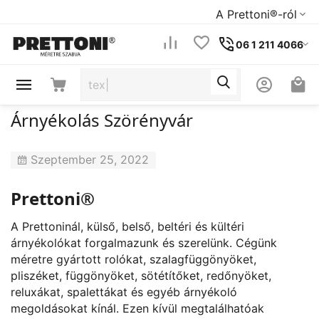
A Prettoni®-ról
06 1 211 4066
Árnyékolás Szörényvár
Szeptember 25, 2022
Prettoni®
A Prettoninál, külső, belső, beltéri és kültéri
árnyékolókat forgalmazunk és szerelünk. Cégünk
méretre gyártott rolókat, szalagfüggönyöket,
pliszéket, függönyöket, sötétítőket, redőnyöket,
reluxákat, spalettákat és egyéb árnyékoló
megoldásokat kínál. Ezen kívül megtalálhatóak