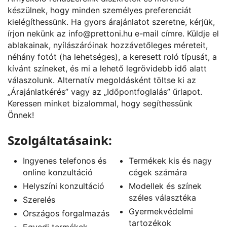
készülnek, hogy minden személyes preferenciát
kielégíthessünk. Ha gyors árajánlatot szeretne, kérjük,
írjon nekünk az
info@prettoni.hu
e-mail címre. Küldje el
ablakainak, nyílászáróinak hozzávetőleges méreteit,
néhány fotót (ha lehetséges), a keresett roló típusát, a
kívánt színeket, és mi a lehető legrövidebb idő alatt
válaszolunk. Alternatív megoldásként töltse ki az
„
Árajánlatkérés
” vagy az „
Időpontfoglalás
” űrlapot.
Keressen minket bizalommal, hogy segíthessünk
Önnek!
Szolgáltatásaink:
Ingyenes telefonos és
Termékek kis és nagy
online konzultáció
cégek számára
Helyszíni konzultáció
Modellek és színek
széles választéka
Szerelés
Gyermekvédelmi
Országos forgalmazás
tartozékok
Egyedi termékek