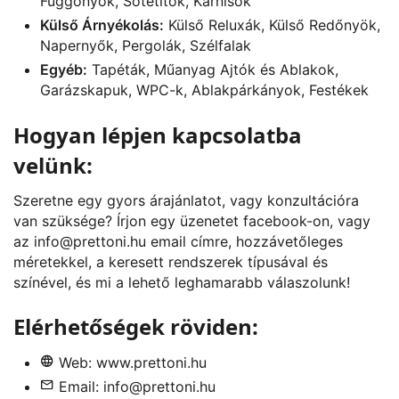
Függönyök, Sötétítők, Karnisok
Külső Árnyékolás:
Külső Reluxák, Külső Redőnyök,
Napernyők, Pergolák, Szélfalak
Egyéb:
Tapéták, Műanyag Ajtók és Ablakok,
Garázskapuk, WPC-k, Ablakpárkányok, Festékek
Hogyan lépjen kapcsolatba
velünk:
Szeretne egy gyors árajánlatot, vagy konzultációra
van szüksége? Írjon egy üzenetet
facebook
-on, vagy
az
info@prettoni.hu
email címre, hozzávetőleges
méretekkel, a keresett rendszerek típusával és
színével, és mi a lehető leghamarabb válaszolunk!
Elérhetőségek röviden:
Web:
www.prettoni.hu
Email:
info@prettoni.hu