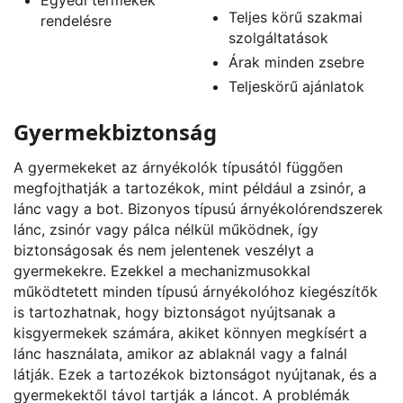
Teljes körű szakmai
rendelésre
szolgáltatások
Árak minden zsebre
Teljeskörű ajánlatok
Gyermekbiztonság
A gyermekeket az árnyékolók típusától függően
megfojthatják a tartozékok, mint például a zsinór, a
lánc vagy a bot. Bizonyos típusú árnyékolórendszerek
lánc, zsinór vagy pálca nélkül működnek, így
biztonságosak és nem jelentenek veszélyt a
gyermekekre. Ezekkel a mechanizmusokkal
működtetett minden típusú árnyékolóhoz kiegészítők
is tartozhatnak, hogy biztonságot nyújtsanak a
kisgyermekek számára, akiket könnyen megkísért a
lánc használata, amikor az ablaknál vagy a falnál
látják. Ezek a tartozékok biztonságot nyújtanak, és a
gyermekektől távol tartják a láncot. A problémák