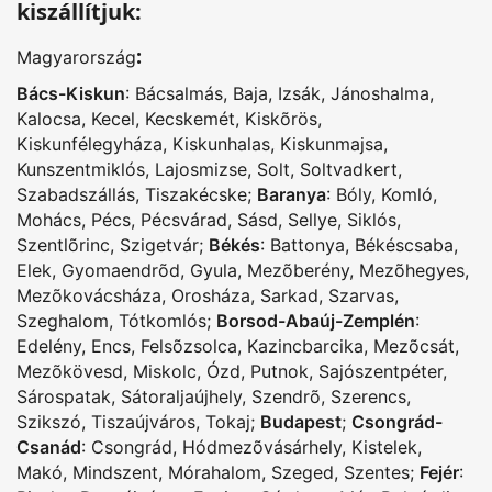
kiszállítjuk:
:
Magyarország
Bács-Kiskun
:
Bácsalmás
,
Baja
,
Izsák
,
Jánoshalma
,
Kalocsa
,
Kecel
,
Kecskemét
,
Kiskõrös
,
Kiskunfélegyháza
,
Kiskunhalas
,
Kiskunmajsa
,
Kunszentmiklós
,
Lajosmizse
,
Solt
,
Soltvadkert
,
Szabadszállás
,
Tiszakécske
;
Baranya
:
Bóly
,
Komló
,
Mohács
,
Pécs
,
Pécsvárad
,
Sásd
,
Sellye
,
Siklós
,
Szentlõrinc
,
Szigetvár
;
Békés
:
Battonya
,
Békéscsaba
,
Elek
,
Gyomaendrõd
,
Gyula
,
Mezõberény
,
Mezõhegyes
,
Mezõkovácsháza
,
Orosháza
,
Sarkad
,
Szarvas
,
Szeghalom
,
Tótkomlós
;
Borsod-Abaúj-Zemplén
:
Edelény
,
Encs
,
Felsõzsolca
,
Kazincbarcika
,
Mezõcsát
,
Mezõkövesd
,
Miskolc
,
Ózd
,
Putnok
,
Sajószentpéter
,
Sárospatak
,
Sátoraljaújhely
,
Szendrõ
,
Szerencs
,
Szikszó
,
Tiszaújváros
,
Tokaj
;
Budapest
;
Csongrád-
Csanád
:
Csongrád
,
Hódmezõvásárhely
,
Kistelek
,
Makó
,
Mindszent
,
Mórahalom
,
Szeged
,
Szentes
;
Fejér
: