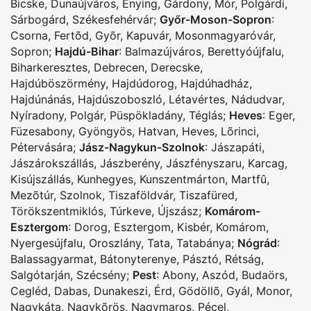
Bicske
,
Dunaújváros
,
Enying
,
Gárdony
,
Mór
,
Polgárdi
,
Sárbogárd
,
Székesfehérvár
;
Győr-Moson-Sopron
:
Csorna
,
Fertõd
,
Gyõr
,
Kapuvár
,
Mosonmagyaróvár
,
Sopron
;
Hajdú-Bihar
:
Balmazújváros
,
Berettyóújfalu
,
Biharkeresztes
,
Debrecen
,
Derecske
,
Hajdúböszörmény
,
Hajdúdorog
,
Hajdúhadház
,
Hajdúnánás
,
Hajdúszoboszló
,
Létavértes
,
Nádudvar
,
Nyíradony
,
Polgár
,
Püspökladány
,
Téglás
;
Heves
:
Eger
,
Füzesabony
,
Gyöngyös
,
Hatvan
,
Heves
,
Lõrinci
,
Pétervására
;
Jász-Nagykun-Szolnok
:
Jászapáti
,
Jászárokszállás
,
Jászberény
,
Jászfényszaru
,
Karcag
,
Kisújszállás
,
Kunhegyes
,
Kunszentmárton
,
Martfû
,
Mezõtúr
,
Szolnok
,
Tiszaföldvár
,
Tiszafüred
,
Törökszentmiklós
,
Túrkeve
,
Újszász
;
Komárom-
Esztergom
:
Dorog
,
Esztergom
,
Kisbér
,
Komárom
,
Nyergesújfalu
,
Oroszlány
,
Tata
,
Tatabánya
;
Nógrád
:
Balassagyarmat
,
Bátonyterenye
,
Pásztó
,
Rétság
,
Salgótarján
,
Szécsény
;
Pest
:
Abony
,
Aszód
,
Budaörs
,
Cegléd
,
Dabas
,
Dunakeszi
,
Érd
,
Gödöllõ
,
Gyál
,
Monor
,
Nagykáta
,
Nagykõrös
,
Nagymaros
,
Pécel
,