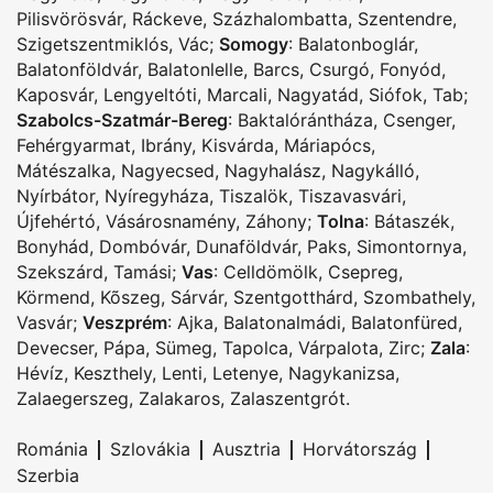
Pilisvörösvár
,
Ráckeve
,
Százhalombatta
,
Szentendre
,
Szigetszentmiklós
,
Vác
;
Somogy
:
Balatonboglár
,
Balatonföldvár
,
Balatonlelle
,
Barcs
,
Csurgó
,
Fonyód
,
Kaposvár
,
Lengyeltóti
,
Marcali
,
Nagyatád
,
Siófok
,
Tab
;
Szabolcs-Szatmár-Bereg
:
Baktalórántháza
,
Csenger
,
Fehérgyarmat
,
Ibrány
,
Kisvárda
,
Máriapócs
,
Mátészalka
,
Nagyecsed
,
Nagyhalász
,
Nagykálló
,
Nyírbátor
,
Nyíregyháza
,
Tiszalök
,
Tiszavasvári
,
Újfehértó
,
Vásárosnamény
,
Záhony
;
Tolna
:
Bátaszék
,
Bonyhád
,
Dombóvár
,
Dunaföldvár
,
Paks
,
Simontornya
,
Szekszárd
,
Tamási
;
Vas
:
Celldömölk
,
Csepreg
,
Körmend
,
Kõszeg
,
Sárvár
,
Szentgotthárd
,
Szombathely
,
Vasvár
;
Veszprém
:
Ajka
,
Balatonalmádi
,
Balatonfüred
,
Devecser
,
Pápa
,
Sümeg
,
Tapolca
,
Várpalota
,
Zirc
;
Zala
:
Hévíz
,
Keszthely
,
Lenti
,
Letenye
,
Nagykanizsa
,
Zalaegerszeg
,
Zalakaros
,
Zalaszentgrót
.
|
|
|
|
Románia
Szlovákia
Ausztria
Horvátország
Szerbia