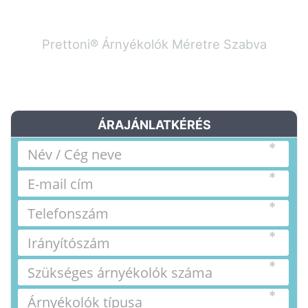
Prettoni® Árnyékolók Méretre Szabva
ÁRAJÁNLATKÉRÉS