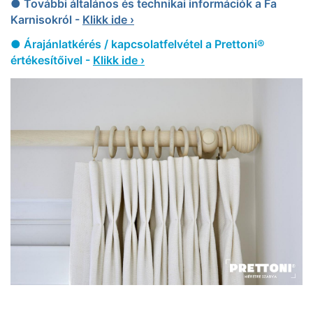
● További általános és technikai információk a Fa
Karnisokról -
Klikk ide ›
● Árajánlatkérés / kapcsolatfelvétel a Prettoni®
értékesítőivel -
Klikk ide ›