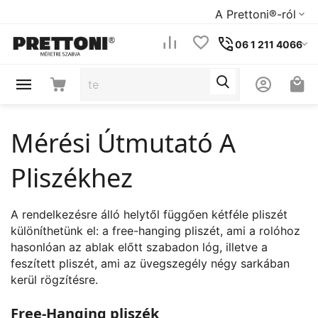
A Prettoni®-ról
06 1 211 4066
Mérési Útmutató A
Pliszékhez
A rendelkezésre álló helytől függően kétféle pliszét
különíthetünk el: a free-hanging pliszét, ami a rolóhoz
hasonlóan az ablak előtt szabadon lóg, illetve a
feszített pliszét, ami az üvegszegély négy sarkában
kerül rögzítésre.
Free-Hanging pliszék