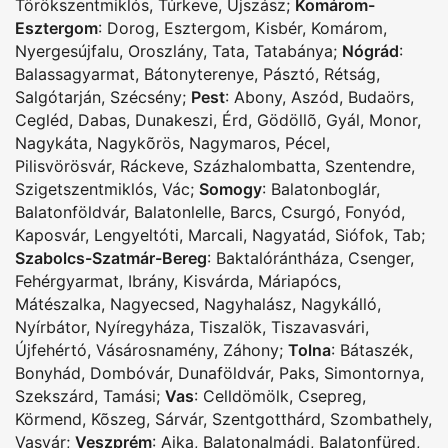
Törökszentmiklós
,
Túrkeve
,
Újszász
;
Komárom-
Esztergom
:
Dorog
,
Esztergom
,
Kisbér
,
Komárom
,
Nyergesújfalu
,
Oroszlány
,
Tata
,
Tatabánya
;
Nógrád
:
Balassagyarmat
,
Bátonyterenye
,
Pásztó
,
Rétság
,
Salgótarján
,
Szécsény
;
Pest
:
Abony
,
Aszód
,
Budaörs
,
Cegléd
,
Dabas
,
Dunakeszi
,
Érd
,
Gödöllõ
,
Gyál
,
Monor
,
Nagykáta
,
Nagykõrös
,
Nagymaros
,
Pécel
,
Pilisvörösvár
,
Ráckeve
,
Százhalombatta
,
Szentendre
,
Szigetszentmiklós
,
Vác
;
Somogy
:
Balatonboglár
,
Balatonföldvár
,
Balatonlelle
,
Barcs
,
Csurgó
,
Fonyód
,
Kaposvár
,
Lengyeltóti
,
Marcali
,
Nagyatád
,
Siófok
,
Tab
;
Szabolcs-Szatmár-Bereg
:
Baktalórántháza
,
Csenger
,
Fehérgyarmat
,
Ibrány
,
Kisvárda
,
Máriapócs
,
Mátészalka
,
Nagyecsed
,
Nagyhalász
,
Nagykálló
,
Nyírbátor
,
Nyíregyháza
,
Tiszalök
,
Tiszavasvári
,
Újfehértó
,
Vásárosnamény
,
Záhony
;
Tolna
:
Bátaszék
,
Bonyhád
,
Dombóvár
,
Dunaföldvár
,
Paks
,
Simontornya
,
Szekszárd
,
Tamási
;
Vas
:
Celldömölk
,
Csepreg
,
Körmend
,
Kõszeg
,
Sárvár
,
Szentgotthárd
,
Szombathely
,
Vasvár
;
Veszprém
:
Ajka
,
Balatonalmádi
,
Balatonfüred
,