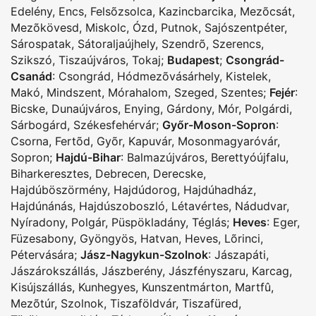
Edelény
,
Encs
,
Felsõzsolca
,
Kazincbarcika
,
Mezõcsát
,
Mezõkövesd
,
Miskolc
,
Ózd
,
Putnok
,
Sajószentpéter
,
Sárospatak
,
Sátoraljaújhely
,
Szendrõ
,
Szerencs
,
Szikszó
,
Tiszaújváros
,
Tokaj
;
Budapest
;
Csongrád-
Csanád
:
Csongrád
,
Hódmezõvásárhely
,
Kistelek
,
Makó
,
Mindszent
,
Mórahalom
,
Szeged
,
Szentes
;
Fejér
:
Bicske
,
Dunaújváros
,
Enying
,
Gárdony
,
Mór
,
Polgárdi
,
Sárbogárd
,
Székesfehérvár
;
Győr-Moson-Sopron
:
Csorna
,
Fertõd
,
Gyõr
,
Kapuvár
,
Mosonmagyaróvár
,
Sopron
;
Hajdú-Bihar
:
Balmazújváros
,
Berettyóújfalu
,
Biharkeresztes
,
Debrecen
,
Derecske
,
Hajdúböszörmény
,
Hajdúdorog
,
Hajdúhadház
,
Hajdúnánás
,
Hajdúszoboszló
,
Létavértes
,
Nádudvar
,
Nyíradony
,
Polgár
,
Püspökladány
,
Téglás
;
Heves
:
Eger
,
Füzesabony
,
Gyöngyös
,
Hatvan
,
Heves
,
Lõrinci
,
Pétervására
;
Jász-Nagykun-Szolnok
:
Jászapáti
,
Jászárokszállás
,
Jászberény
,
Jászfényszaru
,
Karcag
,
Kisújszállás
,
Kunhegyes
,
Kunszentmárton
,
Martfû
,
Mezõtúr
,
Szolnok
,
Tiszaföldvár
,
Tiszafüred
,