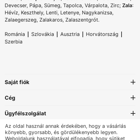
Devecser
,
Pápa
,
Sümeg
,
Tapolca
,
Várpalota
,
Zirc
;
Zala
:
Hévíz
,
Keszthely
,
Lenti
,
Letenye
,
Nagykanizsa
,
Zalaegerszeg
,
Zalakaros
,
Zalaszentgrót
.
|
|
|
|
Románia
Szlovákia
Ausztria
Horvátország
Szerbia
Saját fiók
Cég
Ügyfélszolgálat
Az oldal használ annak érdekében, hogy a vásárlás
Kapcsolat
könyebb, gyorsabb, és gördülékenyebb legyen.
Weboldalunk használatával elfogadja, hogy sütiket