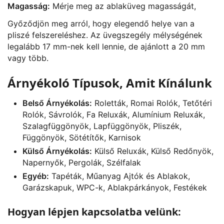
Magasság:
Mérje meg az ablaküveg magasságát,
Győződjön meg arról, hogy elegendő helye van a
pliszé felszereléshez. Az üvegszegély mélységének
legalább 17 mm-nek kell lennie, de ajánlott a 20 mm
vagy több.
Árnyékoló Típusok, Amit Kínálunk
Belső Árnyékolás:
Roletták, Romai Rolók, Tetőtéri
Rolók, Sávrolók, Fa Reluxák, Alumínium Reluxák,
Szalagfüggönyök, Lapfüggönyök, Pliszék,
Függönyök, Sötétítők, Karnisok
Külső Árnyékolás:
Külső Reluxák, Külső Redőnyök,
Napernyők, Pergolák, Szélfalak
Egyéb:
Tapéták, Műanyag Ajtók és Ablakok,
Garázskapuk, WPC-k, Ablakpárkányok, Festékek
Hogyan lépjen kapcsolatba velünk: