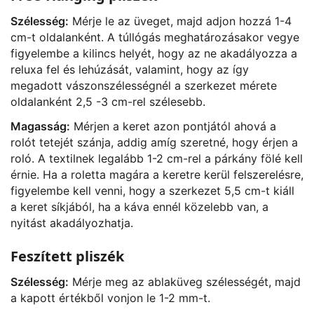
Szélesség:
Mérje le az üveget, majd adjon hozzá 1-4
cm-t oldalanként. A túllógás meghatározásakor vegye
figyelembe a kilincs helyét, hogy az ne akadályozza a
reluxa fel és lehúzását, valamint, hogy az így
megadott vászonszélességnél a szerkezet mérete
oldalanként 2,5 -3 cm-rel szélesebb.
Magasság:
Mérjen a keret azon pontjától ahová a
rolót tetejét szánja, addig amíg szeretné, hogy érjen a
roló. A textilnek legalább 1-2 cm-rel a párkány fölé kell
érnie. Ha a roletta magára a keretre kerül felszerelésre,
figyelembe kell venni, hogy a szerkezet 5,5 cm-t kiáll
a keret síkjából, ha a káva ennél közelebb van, a
nyitást akadályozhatja.
Feszített pliszék
Szélesség:
Mérje meg az ablaküveg szélességét, majd
a kapott értékből vonjon le 1-2 mm-t.