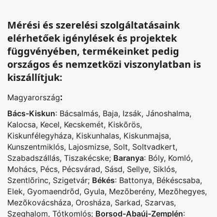
Mérési és szerelési szolgáltatásaink
elérhetőek igénylések és projektek
függvényében, termékeinket pedig
országos és nemzetközi viszonylatban is
kiszállítjuk:
:
Magyarország
Bács-Kiskun
:
Bácsalmás
,
Baja
,
Izsák
,
Jánoshalma
,
Kalocsa
,
Kecel
,
Kecskemét
,
Kiskõrös
,
Kiskunfélegyháza
,
Kiskunhalas
,
Kiskunmajsa
,
Kunszentmiklós
,
Lajosmizse
,
Solt
,
Soltvadkert
,
Szabadszállás
,
Tiszakécske
;
Baranya
:
Bóly
,
Komló
,
Mohács
,
Pécs
,
Pécsvárad
,
Sásd
,
Sellye
,
Siklós
,
Szentlõrinc
,
Szigetvár
;
Békés
:
Battonya
,
Békéscsaba
,
Elek
,
Gyomaendrõd
,
Gyula
,
Mezõberény
,
Mezõhegyes
,
Mezõkovácsháza
,
Orosháza
,
Sarkad
,
Szarvas
,
Szeghalom
,
Tótkomlós
;
Borsod-Abaúj-Zemplén
: