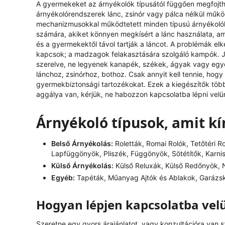
A gyermekeket az árnyékolók típusától függően megfojthat
árnyékolórendszerek lánc, zsinór vagy pálca nélkül műk
mechanizmusokkal működtetett minden típusú árnyékolóh
számára, akiket könnyen megkísért a lánc használata, ami
és a gyermekektől távol tartják a láncot. A problémák el
kapcsok; a madzagok felakasztására szolgáló kampók. J
szerelve, ne legyenek kanapék, székek, ágyak vagy egy
lánchoz, zsinórhoz, bothoz. Csak annyit kell tennie, hog
gyermekbiztonsági tartozékokat. Ezek a kiegészítők tö
aggálya van, kérjük, ne habozzon kapcsolatba lépni velü
Árnyékoló típusok, amit k
Belső Árnyékolás:
Roletták, Romai Rolók, Tetőtéri R
Lapfüggönyök, Pliszék, Függönyök, Sötétítők, Karni
Külső Árnyékolás:
Külső Reluxák, Külső Redőnyök, N
Egyéb:
Tapéták, Műanyag Ajtók és Ablakok, Garázs
Hogyan lépjen kapcsolatba vel
Szeretne egy gyors árajánlatot, vagy konzultációra van 