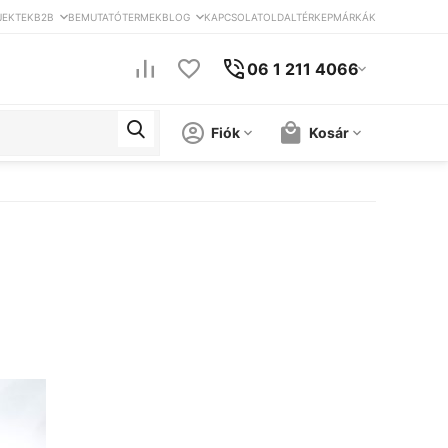
JEKTEK
B2B
BEMUTATÓTERMEK
BLOG
KAPCSOLAT
OLDALTÉRKEP
MÁRKÁK
06 1 211 4066
Fiók
Kosár