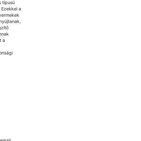
s típusú
 Ezekkel a
gyermekek
nyújtanak,
gzítő
annak
t a
onsági
email