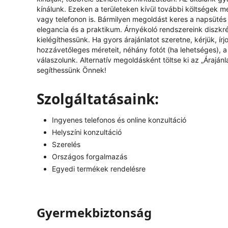
kínálunk. Ezeken a területeken kívül további költségek mer
vagy telefonon is. Bármilyen megoldást keres a napsütés 
elegancia és a praktikum. Árnyékoló rendszereink diszkr
kielégíthessünk. Ha gyors árajánlatot szeretne, kérjük, í
hozzávetőleges méreteit, néhány fotót (ha lehetséges), a k
válaszolunk. Alternatív megoldásként töltse ki az „
Árajánl
segíthessünk Önnek!
Szolgáltatásaink:
Ingyenes telefonos és online konzultáció
Helyszíni konzultáció
Szerelés
Országos forgalmazás
Egyedi termékek rendelésre
Gyermekbiztonság