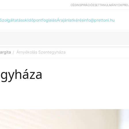
CÉG
INSPIRÁCIÓ
ESETTANULMÁNYOK
PRO
Szolgáltatások
Időpontfoglalás
Árajánlatkérés
info@prettoni.hu
argita
Árnyékolás Szentegyháza
/
egyháza