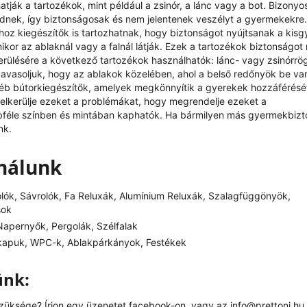
ják a tartozékok, mint például a zsinór, a lánc vagy a bot. Bizonyo
ödnek, így biztonságosak és nem jelentenek veszélyt a gyermekekre.
oz kiegészítők is tartozhatnak, hogy biztonságot nyújtsanak a kis
kor az ablaknál vagy a falnál látják. Ezek a tartozékok biztonságot 
kerülésére a következő tartozékok használhatók: lánc- vagy zsinórrö
avasoljuk, hogy az ablakok közelében, ahol a belső redőnyök be v
éb bútorkiegészítők, amelyek megkönnyítik a gyerekek hozzáférésé
y elkerülje ezeket a problémákat, hogy megrendelje ezeket a
bbféle színben és mintában kaphatók. Ha bármilyen más gyermekbizt
nk.
ínálunk
olók, Sávrolók, Fa Reluxák, Alumínium Reluxák, Szalagfüggönyök,
sok
apernyők, Pergolák, Szélfalak
kapuk, WPC-k, Ablakpárkányok, Festékek
ünk:
szüksége? Írjon egy üzenetet
facebook
-on, vagy az
info@prettoni.hu