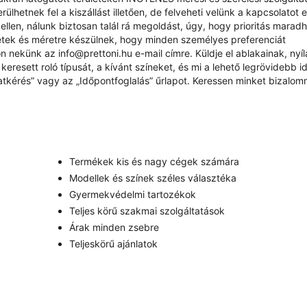
ülhetnek fel a kiszállást illetően, de felveheti velünk a kapcsolatot 
ellen, nálunk biztosan talál rá megoldást, úgy, hogy prioritás marad
étek és méretre készülnek, hogy minden személyes preferenciát
rjon nekünk az
info@prettoni.hu
e-mail címre. Küldje el ablakainak, nyí
eresett roló típusát, a kívánt színeket, és mi a lehető legrövidebb id
atkérés
” vagy az „
Időpontfoglalás
” űrlapot. Keressen minket bizalom
Termékek kis és nagy cégek számára
Modellek és színek széles választéka
Gyermekvédelmi tartozékok
Teljes körű szakmai szolgáltatások
Árak minden zsebre
Teljeskörű ajánlatok