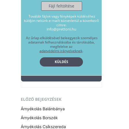
ELŐZŐ BEJEGYZÉSEK
Árnyékolás Balánbánya
Árnyékolás Borszék
Árnyékolás Csíkszereda