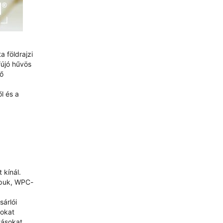
 földrajzi
fújó hűvös
lő
l és a
 kínál.
apuk, WPC-
árlói
sokat
tásokat