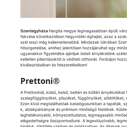
Szentegyháza
Hargita megye legmagasabban épült városa
fekvése következtében hegyvidéki éghajlat, azaz a szoká
szél teszi még kellemetlenebbé. Mindezek tükrében Szent
hőszigetelése, amihez jelentősen hozzájárulhat egy minős
ugyanakkor figyelmébe ajánljuk belső árnyékolóink széles
kelletlen pillantásoktól is védheti otthonát. Forduljon ho
kiválasztásában és felszerelésében!
Prettoni®
A Prettoninál, külső, belső, beltéri és kültéri árnyékolók
szalagfüggönyöket, pliszéket, függönyöket, sötétítőket, 
Ezen kívül megtalálhatóak katalógusunkban a tapéták, s
k, ablakpárkányok és prémium minőségű festékek. Küldeté
leghatékonyabb, környezettudatos, legmagasabb minőség
elégedettségre összpontosítunk. A legexkluzívabb, legm
kínáljuk, többféle színben és mintázatban. Az általunk g