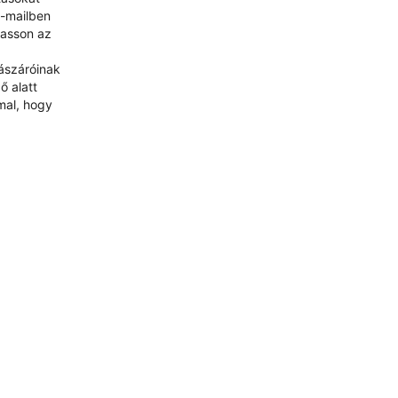
e-mailben
hasson az
lászáróinak
ő alatt
mal, hogy