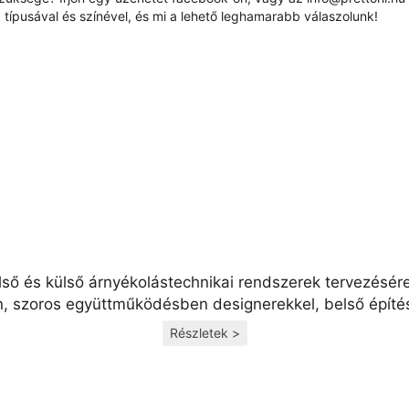
típusával és színével, és mi a lehető leghamarabb válaszolunk!
lső és külső árnyékolástechnikai rendszerek tervezésér
n, szoros együttműködésben designerekkel, belső építés
Részletek >