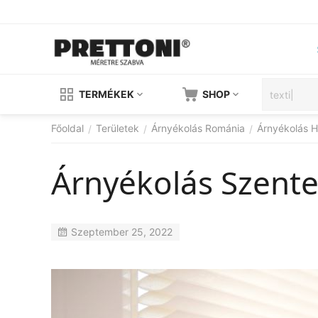
TERMÉKEK
SHOP
Főoldal
Területek
Árnyékolás Románia
Árnyékolás H
/
/
/
Árnyékolás Szent
Szeptember 25, 2022