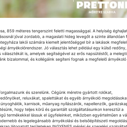
, 859 méteres tengerszint feletti magassággal. A helyiség éghajlata
sosnál jóval zordabb, a magaslati hideg levegőt a szinte állandóan 
egyháza lakói számára kiemelt jelentőséggel bír a lakások megfele
égi árnyékolórendszer. Jó választás lehet például egy külső redőny,
 választékát is, amelyek segítségével az erős napsütéstől, a melegtő
zzánk bizalommal, és kollégáink segíteni fognak a megfelelő árnyékoló
at forgalmazunk és szerelünk. Cégünk méretre gyártott rolókat,
redőnyöket, reluxákat, spalettákat és egyéb árnyékoló megoldásokat
zúnyoghálók, karnisok, műanyag nyílászárók, napellenzők, garázsk
sünk, hogy teljes körű és garantált szolgáltatásunkon keresztül a
ű termékekkel lássuk el ügyfeleinket, miközben egyértelműen a vás
odernebb és legelegánsabb árnyékolási és belsőépítészeti megoldá
yakran látogatott területeken INGYENES mérési és szerelési szolgálta