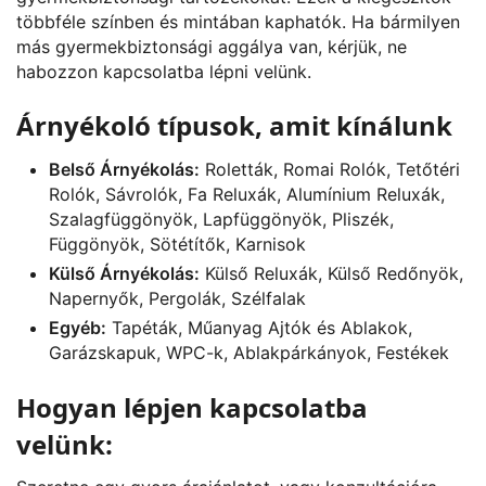
többféle színben és mintában kaphatók. Ha bármilyen
más gyermekbiztonsági aggálya van, kérjük, ne
habozzon kapcsolatba lépni velünk.
Árnyékoló típusok, amit kínálunk
Belső Árnyékolás:
Roletták, Romai Rolók, Tetőtéri
Rolók, Sávrolók, Fa Reluxák, Alumínium Reluxák,
Szalagfüggönyök, Lapfüggönyök, Pliszék,
Függönyök, Sötétítők, Karnisok
Külső Árnyékolás:
Külső Reluxák, Külső Redőnyök,
Napernyők, Pergolák, Szélfalak
Egyéb:
Tapéták, Műanyag Ajtók és Ablakok,
Garázskapuk, WPC-k, Ablakpárkányok, Festékek
Hogyan lépjen kapcsolatba
velünk: