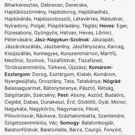
Biharkeresztes
,
Debrecen
,
Derecske
,
Hajdúböszörmény
,
Hajdúdorog
,
Hajdúhadház
,
Hajdúnánás
,
Hajdúszoboszló
,
Létavértes
,
Nádudvar
,
Nyíradony
,
Polgár
,
Püspökladány
,
Téglás
;
Heves
:
Eger
,
Füzesabony
,
Gyöngyös
,
Hatvan
,
Heves
,
Lõrinci
,
Pétervására
;
Jász-Nagykun-Szolnok
:
Jászapáti
,
Jászárokszállás
,
Jászberény
,
Jászfényszaru
,
Karcag
,
Kisújszállás
,
Kunhegyes
,
Kunszentmárton
,
Martfû
,
Mezõtúr
,
Szolnok
,
Tiszaföldvár
,
Tiszafüred
,
Törökszentmiklós
,
Túrkeve
,
Újszász
;
Komárom-
Esztergom
:
Dorog
,
Esztergom
,
Kisbér
,
Komárom
,
Nyergesújfalu
,
Oroszlány
,
Tata
,
Tatabánya
;
Nógrád
:
Balassagyarmat
,
Bátonyterenye
,
Pásztó
,
Rétság
,
Salgótarján
,
Szécsény
;
Pest
:
Abony
,
Aszód
,
Budaörs
,
Cegléd
,
Dabas
,
Dunakeszi
,
Érd
,
Gödöllõ
,
Gyál
,
Monor
,
Nagykáta
,
Nagykõrös
,
Nagymaros
,
Pécel
,
Pilisvörösvár
,
Ráckeve
,
Százhalombatta
,
Szentendre
,
Szigetszentmiklós
,
Vác
;
Somogy
:
Balatonboglár
,
Balatonföldvár
,
Balatonlelle
,
Barcs
,
Csurgó
,
Fonyód
,