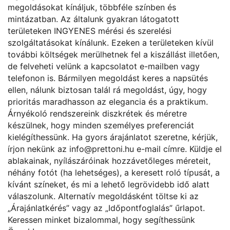
megoldásokat kínáljuk, többféle színben és
mintázatban. Az általunk gyakran látogatott
területeken INGYENES mérési és szerelési
szolgáltatásokat kínálunk. Ezeken a területeken kívül
további költségek merülhetnek fel a kiszállást illetően,
de felveheti velünk a kapcsolatot e-mailben vagy
telefonon is. Bármilyen megoldást keres a napsütés
ellen, nálunk biztosan talál rá megoldást, úgy, hogy
prioritás maradhasson az elegancia és a praktikum.
Árnyékoló rendszereink diszkrétek és méretre
készülnek, hogy minden személyes preferenciát
kielégíthessünk. Ha gyors árajánlatot szeretne, kérjük,
írjon nekünk az
info@prettoni.hu
e-mail címre. Küldje el
ablakainak, nyílászáróinak hozzávetőleges méreteit,
néhány fotót (ha lehetséges), a keresett roló típusát, a
kívánt színeket, és mi a lehető legrövidebb idő alatt
válaszolunk. Alternatív megoldásként töltse ki az
„
Árajánlatkérés
” vagy az „
Időpontfoglalás
” űrlapot.
Keressen minket bizalommal, hogy segíthessünk