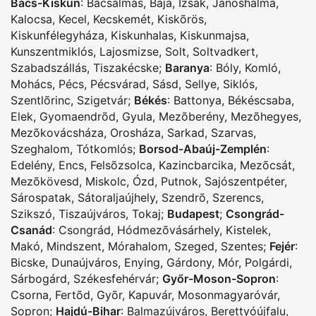
Bács-Kiskun
:
Bácsalmás
,
Baja
,
Izsák
,
Jánoshalma
,
Kalocsa
,
Kecel
,
Kecskemét
,
Kiskõrös
,
Kiskunfélegyháza
,
Kiskunhalas
,
Kiskunmajsa
,
Kunszentmiklós
,
Lajosmizse
,
Solt
,
Soltvadkert
,
Szabadszállás
,
Tiszakécske
;
Baranya
:
Bóly
,
Komló
,
Mohács
,
Pécs
,
Pécsvárad
,
Sásd
,
Sellye
,
Siklós
,
Szentlõrinc
,
Szigetvár
;
Békés
:
Battonya
,
Békéscsaba
,
Elek
,
Gyomaendrõd
,
Gyula
,
Mezõberény
,
Mezõhegyes
,
Mezõkovácsháza
,
Orosháza
,
Sarkad
,
Szarvas
,
Szeghalom
,
Tótkomlós
;
Borsod-Abaúj-Zemplén
:
Edelény
,
Encs
,
Felsõzsolca
,
Kazincbarcika
,
Mezõcsát
,
Mezõkövesd
,
Miskolc
,
Ózd
,
Putnok
,
Sajószentpéter
,
Sárospatak
,
Sátoraljaújhely
,
Szendrõ
,
Szerencs
,
Szikszó
,
Tiszaújváros
,
Tokaj
;
Budapest
;
Csongrád-
Csanád
:
Csongrád
,
Hódmezõvásárhely
,
Kistelek
,
Makó
,
Mindszent
,
Mórahalom
,
Szeged
,
Szentes
;
Fejér
:
Bicske
,
Dunaújváros
,
Enying
,
Gárdony
,
Mór
,
Polgárdi
,
Sárbogárd
,
Székesfehérvár
;
Győr-Moson-Sopron
:
Csorna
,
Fertõd
,
Gyõr
,
Kapuvár
,
Mosonmagyaróvár
,
Sopron
;
Hajdú-Bihar
:
Balmazújváros
,
Berettyóújfalu
,