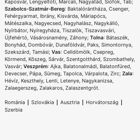
Kaposvár
,
Lengyeltóti
,
Marcali
,
Nagyatád
,
Siófok
,
Tab
;
Szabolcs-Szatmár-Bereg
:
Baktalórántháza
,
Csenger
,
Fehérgyarmat
,
Ibrány
,
Kisvárda
,
Máriapócs
,
Mátészalka
,
Nagyecsed
,
Nagyhalász
,
Nagykálló
,
Nyírbátor
,
Nyíregyháza
,
Tiszalök
,
Tiszavasvári
,
Újfehértó
,
Vásárosnamény
,
Záhony
;
Tolna
:
Bátaszék
,
Bonyhád
,
Dombóvár
,
Dunaföldvár
,
Paks
,
Simontornya
,
Szekszárd
,
Tamási
;
Vas
:
Celldömölk
,
Csepreg
,
Körmend
,
Kõszeg
,
Sárvár
,
Szentgotthárd
,
Szombathely
,
Vasvár
;
Veszprém
:
Ajka
,
Balatonalmádi
,
Balatonfüred
,
Devecser
,
Pápa
,
Sümeg
,
Tapolca
,
Várpalota
,
Zirc
;
Zala
:
Hévíz
,
Keszthely
,
Lenti
,
Letenye
,
Nagykanizsa
,
Zalaegerszeg
,
Zalakaros
,
Zalaszentgrót
.
|
|
|
|
Románia
Szlovákia
Ausztria
Horvátország
Szerbia