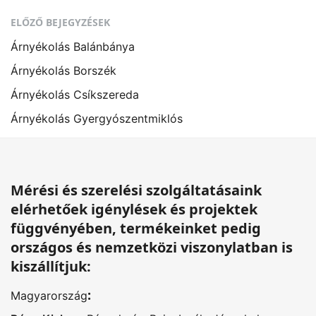
ELŐZŐ BEJEGYZÉSEK
Árnyékolás Balánbánya
Árnyékolás Borszék
Árnyékolás Csíkszereda
Árnyékolás Gyergyószentmiklós
Mérési és szerelési szolgáltatásaink
elérhetőek igénylések és projektek
függvényében, termékeinket pedig
országos és nemzetközi viszonylatban is
kiszállítjuk:
:
Magyarország