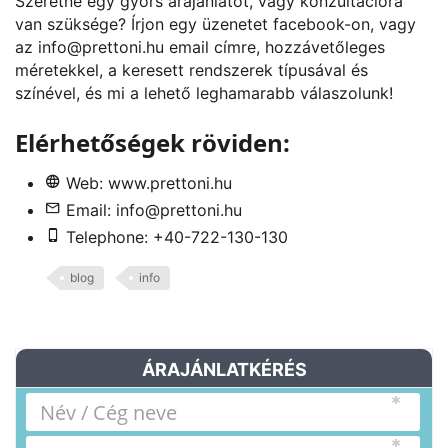
Szeretne egy gyors árajánlatot, vagy konzultációra
van szüksége? Írjon egy üzenetet
facebook
-on, vagy
az
info@prettoni.hu
email címre, hozzávetőleges
méretekkel, a keresett rendszerek típusával és
színével, és mi a lehető leghamarabb válaszolunk!
Elérhetőségek röviden:
Web:
www.prettoni.hu
Email:
info@prettoni.hu
Telephone: +40-722-130-130
blog
info
ÁRAJÁNLATKÉRÉS