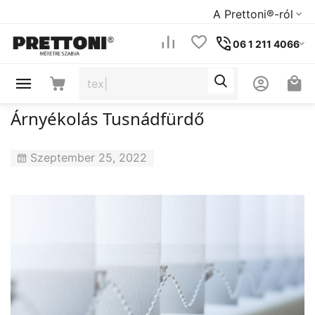
A Prettoni®-ról
06 1 211 4066
Árnyékolás Tusnádfürdő
Szeptember 25, 2022