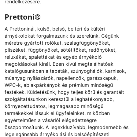
rendelkezésére.
Prettoni®
A Prettoninál, külső, belső, beltéri és kültéri
árnyékolókat forgalmazunk és szerelünk. Cégünk
méretre gyártott rolókat, szalagfüggönyöket,
pliszéket, függönyöket, sötétítőket, redőnyöket,
reluxákat, spalettákat és egyéb árnyékoló
megoldásokat kínál. Ezen kívül megtalálhatóak
katalógusunkban a tapéták, szúnyoghálók, karnisok,
műanyag nyílászárók, napellenzők, garázskapuk,
WPC-k, ablakpárkányok és prémium minőségű
festékek. Küldetésünk, hogy teljes körű és garantált
szolgáltatásunkon keresztül a leghatékonyabb,
környezettudatos, legmagasabb minőségű
termékekkel lássuk el ügyfeleinket, miközben
egyértelműen a vásárlói elégedettségre
összpontosítunk. A legexkluzívabb, legmodernebb és
legelegánsabb árnyékolási és belsőépítészeti