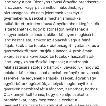
lánc vagy a bot. Bizonyos típusú árnyékolórendszerek
lánc, zsinór vagy pálca nélkül működnek, így
biztonságosak és nem jelentenek veszélyt a
gyermekekre. Ezekkel a mechanizmusokkal
működtetett minden típusú árnyékolóhoz kiegészítők
is tartozhatnak, hogy biztonságot nyújtsanak a
kisgyermekek számára, akiket könnyen megkísért a
lánc használata, amikor az ablaknál vagy a falnál
látják. Ezek a tartozékok biztonságot nyújtanak, és a
gyermekektől távol tartják a láncot. A problémák
elkerülésére a következő tartozékok használhatók:
lánc- vagy zsinórrögzítő kapcsok; a madzagok
felakasztására szolgáló kampók. Javasoljuk, hogy az
ablakok közelében, ahol a belső redőnyök be vannak
szerelve, ne legyenek kanapék, székek, ágyak vagy
egyéb bútorkiegészítők, amelyek megkönnyítik a
gyerekek hozzáférését a lánchoz, zsinórhoz, bothoz.
Csak annyit kell tennie, hogy elkerülje ezeket a
problémákat, hogy megrendelje ezeket a
gyermekbiztonsági tartozékokat. Ezek a kiegészítők