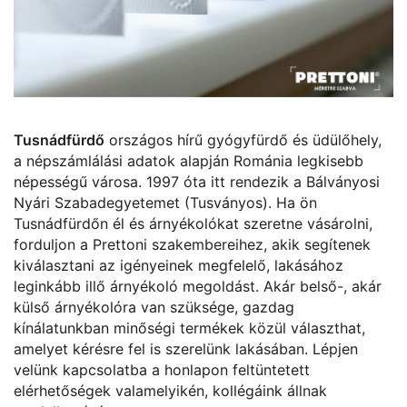
Tusnádfürdő
országos hírű gyógyfürdő és üdülőhely,
a népszámlálási adatok alapján Románia legkisebb
népességű városa. 1997 óta itt rendezik a Bálványosi
Nyári Szabadegyetemet (Tusványos). Ha ön
Tusnádfürdőn él és árnyékolókat szeretne vásárolni,
forduljon a Prettoni szakembereihez, akik segítenek
kiválasztani az igényeinek megfelelő, lakásához
leginkább illő árnyékoló megoldást. Akár belső-, akár
külső árnyékolóra van szüksége, gazdag
kínálatunkban minőségi termékek közül választhat,
amelyet kérésre fel is szerelünk lakásában. Lépjen
velünk kapcsolatba a honlapon feltüntetett
elérhetőségek valamelyikén, kollégáink állnak