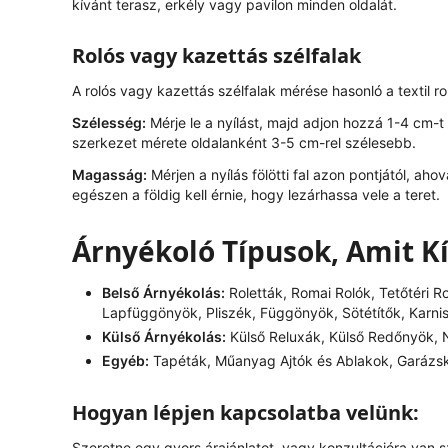
kívánt terasz, erkély vagy pavilon minden oldalát.
Rolós vagy kazettás szélfalak
A rolós vagy kazettás szélfalak mérése hasonló a textil r
Szélesség:
Mérje le a nyílást, majd adjon hozzá 1-4 cm-t
szerkezet mérete oldalanként 3-5 cm-rel szélesebb.
Magasság:
Mérjen a nyílás fölötti fal azon pontjától, ahov
egészen a földig kell érnie, hogy lezárhassa vele a teret.
Árnyékoló Típusok, Amit K
Belső Árnyékolás:
Roletták, Romai Rolók, Tetőtéri R
Lapfüggönyök, Pliszék, Függönyök, Sötétítők, Karni
Külső Árnyékolás:
Külső Reluxák, Külső Redőnyök, N
Egyéb:
Tapéták, Műanyag Ajtók és Ablakok, Garázs
Hogyan lépjen kapcsolatba velünk:
Szeretne egy gyors árajánlatot, vagy konzultációra van 