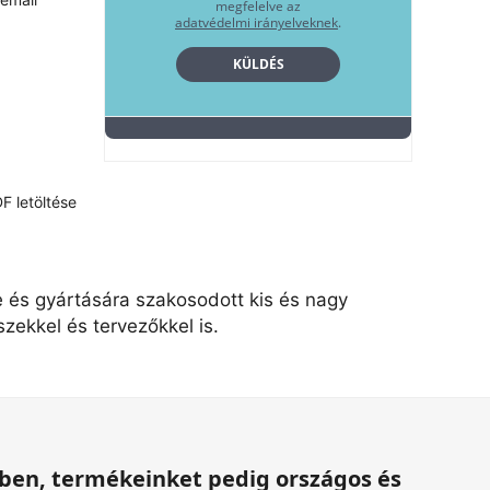
F letöltése
e és gyártására szakosodott kis és nagy
zekkel és tervezőkkel is.
ében, termékeinket pedig országos és