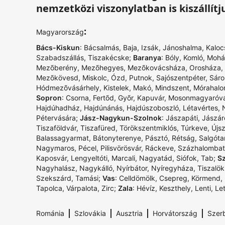
nemzetközi viszonylatban is kiszállítj
:
Magyarország
Bács-Kiskun
:
Bácsalmás
,
Baja
,
Izsák
,
Jánoshalma
,
Kaloc
Szabadszállás
,
Tiszakécske
;
Baranya
:
Bóly
,
Komló
,
Mohá
Mezõberény
,
Mezõhegyes
,
Mezõkovácsháza
,
Orosháza
,
Mezõkövesd
,
Miskolc
,
Ózd
,
Putnok
,
Sajószentpéter
,
Sáro
Hódmezõvásárhely
,
Kistelek
,
Makó
,
Mindszent
,
Mórahal
Sopron
:
Csorna
,
Fertõd
,
Gyõr
,
Kapuvár
,
Mosonmagyaróvá
Hajdúhadház
,
Hajdúnánás
,
Hajdúszoboszló
,
Létavértes
,
Pétervására
;
Jász-Nagykun-Szolnok
:
Jászapáti
,
Jászár
Tiszaföldvár
,
Tiszafüred
,
Törökszentmiklós
,
Túrkeve
,
Újs
Balassagyarmat
,
Bátonyterenye
,
Pásztó
,
Rétság
,
Salgóta
Nagymaros
,
Pécel
,
Pilisvörösvár
,
Ráckeve
,
Százhalombat
Kaposvár
,
Lengyeltóti
,
Marcali
,
Nagyatád
,
Siófok
,
Tab
;
S
Nagyhalász
,
Nagykálló
,
Nyírbátor
,
Nyíregyháza
,
Tiszalök
Szekszárd
,
Tamási
;
Vas
:
Celldömölk
,
Csepreg
,
Körmend
,
Tapolca
,
Várpalota
,
Zirc
;
Zala
:
Hévíz
,
Keszthely
,
Lenti
,
Le
|
|
|
|
Románia
Szlovákia
Ausztria
Horvátország
Szer