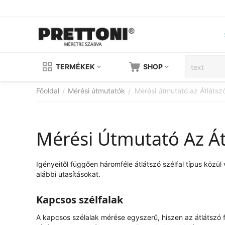
TERMÉKEK
SHOP
Főoldal
Mérési útmutatók
Mérési útmutató az Átlátsz
/
/
Mérési Útmutató Az Át
Igényeitől függően háromféle átlátszó szélfal típus közü
alábbi utasításokat.
Kapcsos szélfalak
A kapcsos szélalak mérése egyszerű, hiszen az átlátszó 