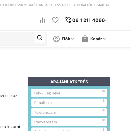
JEKTEK
B2B
BEMUTATÓTERMEK
BLOG
KAPCSOLAT
OLDALTÉRKEP
MÁRKÁK
06 1 211 4066
Fiók
Kosár
ÁRAJÁNLATKÉRÉS
kövesse az
e a lezárni