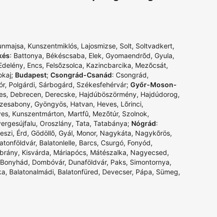
unmajsa
,
Kunszentmiklós
,
Lajosmizse
,
Solt
,
Soltvadkert
,
kés
:
Battonya
,
Békéscsaba
,
Elek
,
Gyomaendrõd
,
Gyula
,
Edelény
,
Encs
,
Felsõzsolca
,
Kazincbarcika
,
Mezõcsát
,
okaj
;
Budapest
;
Csongrád-Csanád
:
Csongrád
,
ór
,
Polgárdi
,
Sárbogárd
,
Székesfehérvár
;
Győr-Moson-
es
,
Debrecen
,
Derecske
,
Hajdúböszörmény
,
Hajdúdorog
,
zesabony
,
Gyöngyös
,
Hatvan
,
Heves
,
Lõrinci
,
yes
,
Kunszentmárton
,
Martfû
,
Mezõtúr
,
Szolnok
,
ergesújfalu
,
Oroszlány
,
Tata
,
Tatabánya
;
Nógrád
:
eszi
,
Érd
,
Gödöllõ
,
Gyál
,
Monor
,
Nagykáta
,
Nagykõrös
,
atonföldvár
,
Balatonlelle
,
Barcs
,
Csurgó
,
Fonyód
,
Ibrány
,
Kisvárda
,
Máriapócs
,
Mátészalka
,
Nagyecsed
,
Bonyhád
,
Dombóvár
,
Dunaföldvár
,
Paks
,
Simontornya
,
ka
,
Balatonalmádi
,
Balatonfüred
,
Devecser
,
Pápa
,
Sümeg
,