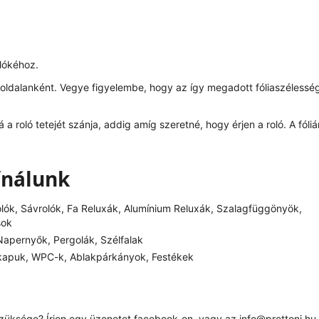
olókéhoz.
 oldalanként. Vegye figyelembe, hogy az így megadott fóliaszélessé
á a roló tetejét szánja, addig amíg szeretné, hogy érjen a roló. A fóli
ínálunk
olók, Sávrolók, Fa Reluxák, Alumínium Reluxák, Szalagfüggönyök,
sok
apernyők, Pergolák, Szélfalak
kapuk, WPC-k, Ablakpárkányok, Festékek
szüksége? Írjon egy üzenetet
facebook
-on, vagy az
info@prettoni.hu