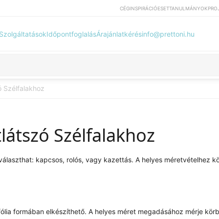
CÉG
INSPIRÁCIÓ
ESETTANULMÁNYOK
PRO
Szolgáltatások
Időpontfoglalás
Árajánlatkérés
info@prettoni.hu
ó Szélfalakhoz
látszó Szélfalakhoz
l választhat: kapcsos, rolós, vagy kazettás. A helyes méretvételhez 
fólia formában elkészíthető. A helyes méret megadásához mérje körb