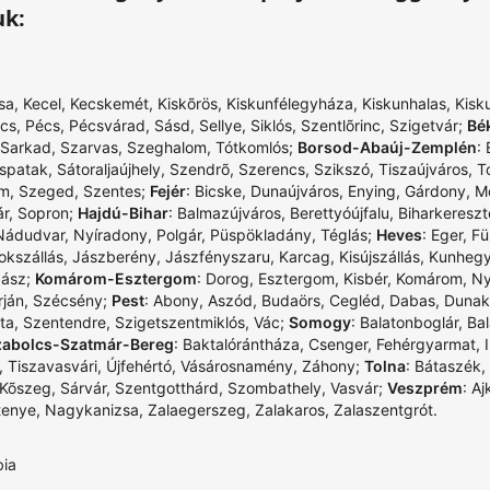
uk:
sa
,
Kecel
,
Kecskemét
,
Kiskõrös
,
Kiskunfélegyháza
,
Kiskunhalas
,
Kisk
cs
,
Pécs
,
Pécsvárad
,
Sásd
,
Sellye
,
Siklós
,
Szentlõrinc
,
Szigetvár
;
Bé
Sarkad
,
Szarvas
,
Szeghalom
,
Tótkomlós
;
Borsod-Abaúj-Zemplén
:
spatak
,
Sátoraljaújhely
,
Szendrõ
,
Szerencs
,
Szikszó
,
Tiszaújváros
,
T
om
,
Szeged
,
Szentes
;
Fejér
:
Bicske
,
Dunaújváros
,
Enying
,
Gárdony
,
M
r
,
Sopron
;
Hajdú-Bihar
:
Balmazújváros
,
Berettyóújfalu
,
Biharkereszt
Nádudvar
,
Nyíradony
,
Polgár
,
Püspökladány
,
Téglás
;
Heves
:
Eger
,
Fü
okszállás
,
Jászberény
,
Jászfényszaru
,
Karcag
,
Kisújszállás
,
Kunheg
zász
;
Komárom-Esztergom
:
Dorog
,
Esztergom
,
Kisbér
,
Komárom
,
Ny
rján
,
Szécsény
;
Pest
:
Abony
,
Aszód
,
Budaörs
,
Cegléd
,
Dabas
,
Dunak
ta
,
Szentendre
,
Szigetszentmiklós
,
Vác
;
Somogy
:
Balatonboglár
,
Bal
zabolcs-Szatmár-Bereg
:
Baktalórántháza
,
Csenger
,
Fehérgyarmat
,
,
Tiszavasvári
,
Újfehértó
,
Vásárosnamény
,
Záhony
;
Tolna
:
Bátaszék
,
Kõszeg
,
Sárvár
,
Szentgotthárd
,
Szombathely
,
Vasvár
;
Veszprém
:
Aj
tenye
,
Nagykanizsa
,
Zalaegerszeg
,
Zalakaros
,
Zalaszentgrót
.
bia