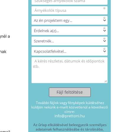
gnél a
ának
email