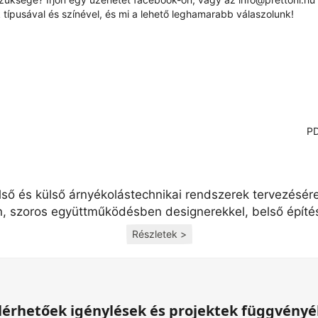
típusával és színével, és mi a lehető leghamarabb válaszolunk!
PD
lső és külső árnyékolástechnikai rendszerek tervezésér
n, szoros együttműködésben designerekkel, belső építés
Részletek >
 elérhetőek igénylések és projektek függvény