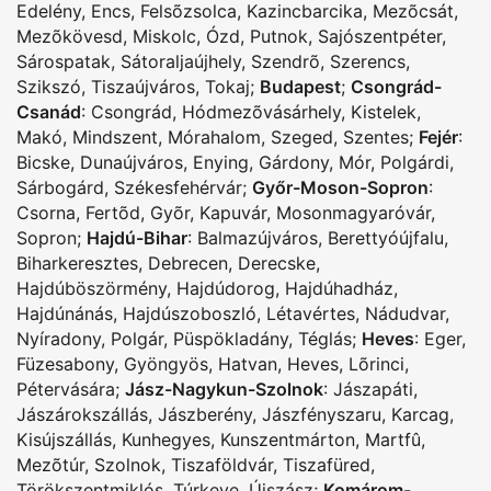
Edelény
,
Encs
,
Felsõzsolca
,
Kazincbarcika
,
Mezõcsát
,
Mezõkövesd
,
Miskolc
,
Ózd
,
Putnok
,
Sajószentpéter
,
Sárospatak
,
Sátoraljaújhely
,
Szendrõ
,
Szerencs
,
Szikszó
,
Tiszaújváros
,
Tokaj
;
Budapest
;
Csongrád-
Csanád
:
Csongrád
,
Hódmezõvásárhely
,
Kistelek
,
Makó
,
Mindszent
,
Mórahalom
,
Szeged
,
Szentes
;
Fejér
:
Bicske
,
Dunaújváros
,
Enying
,
Gárdony
,
Mór
,
Polgárdi
,
Sárbogárd
,
Székesfehérvár
;
Győr-Moson-Sopron
:
Csorna
,
Fertõd
,
Gyõr
,
Kapuvár
,
Mosonmagyaróvár
,
Sopron
;
Hajdú-Bihar
:
Balmazújváros
,
Berettyóújfalu
,
Biharkeresztes
,
Debrecen
,
Derecske
,
Hajdúböszörmény
,
Hajdúdorog
,
Hajdúhadház
,
Hajdúnánás
,
Hajdúszoboszló
,
Létavértes
,
Nádudvar
,
Nyíradony
,
Polgár
,
Püspökladány
,
Téglás
;
Heves
:
Eger
,
Füzesabony
,
Gyöngyös
,
Hatvan
,
Heves
,
Lõrinci
,
Pétervására
;
Jász-Nagykun-Szolnok
:
Jászapáti
,
Jászárokszállás
,
Jászberény
,
Jászfényszaru
,
Karcag
,
Kisújszállás
,
Kunhegyes
,
Kunszentmárton
,
Martfû
,
Mezõtúr
,
Szolnok
,
Tiszaföldvár
,
Tiszafüred
,
Törökszentmiklós
,
Túrkeve
,
Újszász
;
Komárom-