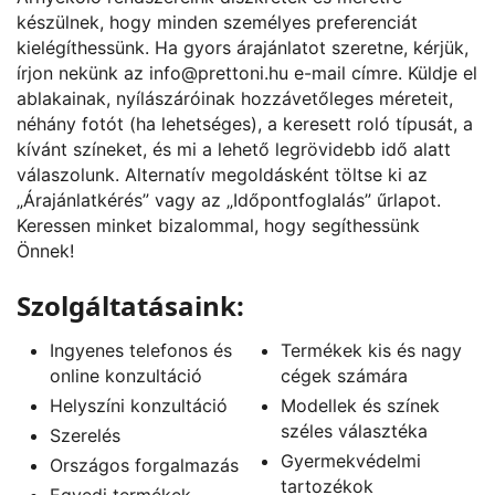
készülnek, hogy minden személyes preferenciát
kielégíthessünk. Ha gyors árajánlatot szeretne, kérjük,
írjon nekünk az
info@prettoni.hu
e-mail címre. Küldje el
ablakainak, nyílászáróinak hozzávetőleges méreteit,
néhány fotót (ha lehetséges), a keresett roló típusát, a
kívánt színeket, és mi a lehető legrövidebb idő alatt
válaszolunk. Alternatív megoldásként töltse ki az
„
Árajánlatkérés
” vagy az „
Időpontfoglalás
” űrlapot.
Keressen minket bizalommal, hogy segíthessünk
Önnek!
Szolgáltatásaink:
Ingyenes telefonos és
Termékek kis és nagy
online konzultáció
cégek számára
Helyszíni konzultáció
Modellek és színek
széles választéka
Szerelés
Gyermekvédelmi
Országos forgalmazás
tartozékok
Egyedi termékek