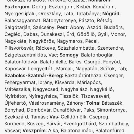
Esztergom
:
Dorog
,
Esztergom
,
Kisbér
,
Komárom
,
Nyergesújfalu
,
Oroszlány
,
Tata
,
Tatabánya
;
Nógrád
:
Balassagyarmat
,
Bátonyterenye
,
Pásztó
,
Rétság
,
Salgótarján
,
Szécsény
;
Pest
:
Abony
,
Aszód
,
Budaörs
,
Cegléd
,
Dabas
,
Dunakeszi
,
Érd
,
Gödöllõ
,
Gyál
,
Monor
,
Nagykáta
,
Nagykõrös
,
Nagymaros
,
Pécel
,
Pilisvörösvár
,
Ráckeve
,
Százhalombatta
,
Szentendre
,
Szigetszentmiklós
,
Vác
;
Somogy
:
Balatonboglár
,
Balatonföldvár
,
Balatonlelle
,
Barcs
,
Csurgó
,
Fonyód
,
Kaposvár
,
Lengyeltóti
,
Marcali
,
Nagyatád
,
Siófok
,
Tab
;
Szabolcs-Szatmár-Bereg
:
Baktalórántháza
,
Csenger
,
Fehérgyarmat
,
Ibrány
,
Kisvárda
,
Máriapócs
,
Mátészalka
,
Nagyecsed
,
Nagyhalász
,
Nagykálló
,
Nyírbátor
,
Nyíregyháza
,
Tiszalök
,
Tiszavasvári
,
Újfehértó
,
Vásárosnamény
,
Záhony
;
Tolna
:
Bátaszék
,
Bonyhád
,
Dombóvár
,
Dunaföldvár
,
Paks
,
Simontornya
,
Szekszárd
,
Tamási
;
Vas
:
Celldömölk
,
Csepreg
,
Körmend
,
Kõszeg
,
Sárvár
,
Szentgotthárd
,
Szombathely
,
Vasvár
;
Veszprém
:
Ajka
,
Balatonalmádi
,
Balatonfüred
,