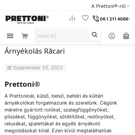
A Prettoni®-ról
06 1 211 4066
Árnyékolás Răcari
Szeptember 25, 2022
Prettoni®
A Prettoninál, külső, belső, beltéri és kültéri
árnyékolókat forgalmazunk és szerelünk. Cégünk
méretre gyártott rolókat, szalagfüggönyöket,
pliszéket, függönyöket, sötétítőket, redőnyöket,
reluxákat, spalettákat és egyéb árnyékoló
megoldásokat kínál. Ezen kívül megtalálhatóak