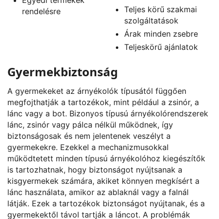
Teljes körű szakmai
rendelésre
szolgáltatások
Árak minden zsebre
Teljeskörű ajánlatok
Gyermekbiztonság
A gyermekeket az árnyékolók típusától függően
megfojthatják a tartozékok, mint például a zsinór, a
lánc vagy a bot. Bizonyos típusú árnyékolórendszerek
lánc, zsinór vagy pálca nélkül működnek, így
biztonságosak és nem jelentenek veszélyt a
gyermekekre. Ezekkel a mechanizmusokkal
működtetett minden típusú árnyékolóhoz kiegészítők
is tartozhatnak, hogy biztonságot nyújtsanak a
kisgyermekek számára, akiket könnyen megkísért a
lánc használata, amikor az ablaknál vagy a falnál
látják. Ezek a tartozékok biztonságot nyújtanak, és a
gyermekektől távol tartják a láncot. A problémák