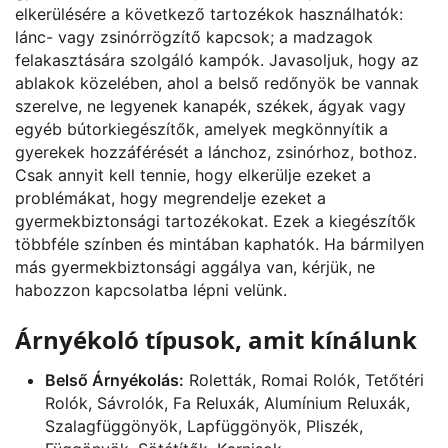
elkerülésére a következő tartozékok használhatók:
lánc- vagy zsinórrögzítő kapcsok; a madzagok
felakasztására szolgáló kampók. Javasoljuk, hogy az
ablakok közelében, ahol a belső redőnyök be vannak
szerelve, ne legyenek kanapék, székek, ágyak vagy
egyéb bútorkiegészítők, amelyek megkönnyítik a
gyerekek hozzáférését a lánchoz, zsinórhoz, bothoz.
Csak annyit kell tennie, hogy elkerülje ezeket a
problémákat, hogy megrendelje ezeket a
gyermekbiztonsági tartozékokat. Ezek a kiegészítők
többféle színben és mintában kaphatók. Ha bármilyen
más gyermekbiztonsági aggálya van, kérjük, ne
habozzon kapcsolatba lépni velünk.
Árnyékoló típusok, amit kínálunk
Belső Árnyékolás:
Roletták, Romai Rolók, Tetőtéri
Rolók, Sávrolók, Fa Reluxák, Alumínium Reluxák,
Szalagfüggönyök, Lapfüggönyök, Pliszék,