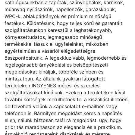
katalógusunkban a tapéták, szúnyoghálók, karnisok,
műanyag nyílászárók, napellenzők, garázskapuk,
WPC-k, ablakpárkányok és prémium minőségű
festékek. Küldetésünk, hogy teljes körű és garantált
szolgáltatásunkon keresztül a leghatékonyabb,
környezettudatos, legmagasabb minőségű
termékekkel lássuk el ügyfeleinket, miközben
egyértelműen a vásárlói elégedettségre
összpontosítunk. A legexkluzívabb, legmodernebb és
legelegánsabb árnyékolási és belsőépítészeti
megoldásokat kínáljuk, többféle színben és
mintázatban. Az általunk gyakran látogatott
területeken INGYENES mérési és szerelési
szolgáltatásokat kínálunk. Ezeken a területeken kívül
további költségek merülhetnek fel a kiszállást illetően,
de felveheti velünk a kapcsolatot e-mailben vagy
telefonon is. Bármilyen megoldást keres a napsütés
ellen, nálunk biztosan talál rá megoldást, úgy, hogy
prioritás maradhasson az elegancia és a praktikum.
Árnyékoló rendszereink diszkrétek és méretre