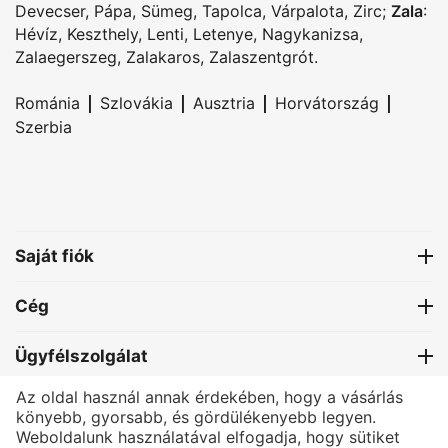
Devecser
,
Pápa
,
Sümeg
,
Tapolca
,
Várpalota
,
Zirc
;
Zala
:
Hévíz
,
Keszthely
,
Lenti
,
Letenye
,
Nagykanizsa
,
Zalaegerszeg
,
Zalakaros
,
Zalaszentgrót
.
|
|
|
|
Románia
Szlovákia
Ausztria
Horvátország
Szerbia
Saját fiók
Cég
Ügyfélszolgálat
Az oldal használ annak érdekében, hogy a vásárlás
Kapcsolat
könyebb, gyorsabb, és gördülékenyebb legyen.
Weboldalunk használatával elfogadja, hogy sütiket