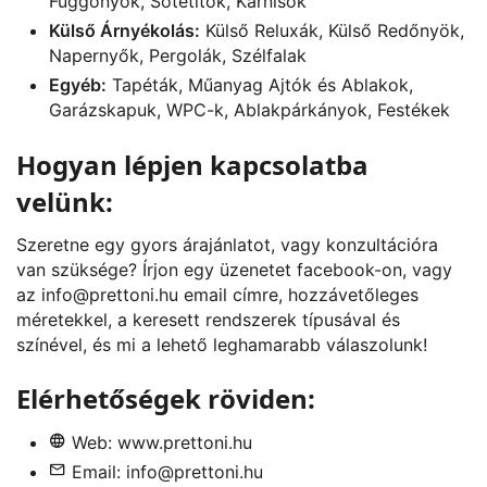
Függönyök, Sötétítők, Karnisok
Külső Árnyékolás:
Külső Reluxák, Külső Redőnyök,
Napernyők, Pergolák, Szélfalak
Egyéb:
Tapéták, Műanyag Ajtók és Ablakok,
Garázskapuk, WPC-k, Ablakpárkányok, Festékek
Hogyan lépjen kapcsolatba
velünk:
Szeretne egy gyors árajánlatot, vagy konzultációra
van szüksége? Írjon egy üzenetet
facebook
-on, vagy
az
info@prettoni.hu
email címre, hozzávetőleges
méretekkel, a keresett rendszerek típusával és
színével, és mi a lehető leghamarabb válaszolunk!
Elérhetőségek röviden:
Web:
www.prettoni.hu
Email:
info@prettoni.hu