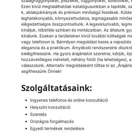
szalagfüggönyöket, pliszéket, függönyöket, sötétítőket, 
Ezen kívül megtalálhatóak katalógusunkban a tapéták, s
k, ablakpárkányok és prémium minőségű festékek. Küldeté
leghatékonyabb, környezettudatos, legmagasabb minőség
elégedettségre összpontosítunk. A legexkluzívabb, legm
kínáljuk, többféle színben és mintázatban. Az általunk g
kínálunk. Ezeken a területeken kívül további költségek mer
vagy telefonon is. Bármilyen megoldást keres a napsütés 
elegancia és a praktikum. Árnyékoló rendszereink diszkr
kielégíthessünk. Ha gyors árajánlatot szeretne, kérjük, í
hozzávetőleges méreteit, néhány fotót (ha lehetséges), a k
válaszolunk. Alternatív megoldásként töltse ki az „
Árajánl
segíthessünk Önnek!
Szolgáltatásaink:
Ingyenes telefonos és online konzultáció
Helyszíni konzultáció
Szerelés
Országos forgalmazás
Egyedi termékek rendelésre