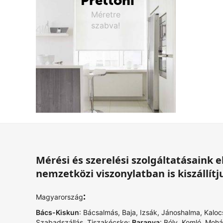
Prettoni
Méretre
szabva!
Mérési és szerelési szolgáltatásaink
nemzetközi viszonylatban is kiszállítj
:
Magyarország
Bács-Kiskun
:
Bácsalmás
,
Baja
,
Izsák
,
Jánoshalma
,
Kaloc
Szabadszállás
,
Tiszakécske
;
Baranya
:
Bóly
,
Komló
,
Mohá