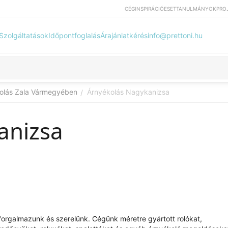
CÉG
INSPIRÁCIÓ
ESETTANULMÁNYOK
PRO
Szolgáltatások
Időpontfoglalás
Árajánlatkérés
info@prettoni.hu
olás Zala Vármegyében
Árnyékolás Nagykanizsa
/
anizsa
at forgalmazunk és szerelünk. Cégünk méretre gyártott rolókat,