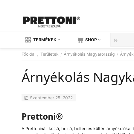
TERMÉKEK
SHOP
Főoldal
Területek
Árnyékolás Magyarország
Árnyék
/
/
/
Árnyékolás Nagyk
Szeptember 25, 2022
Prettoni®
A Prettoninál, külső, belső, beltéri és kültéri árnyékolók