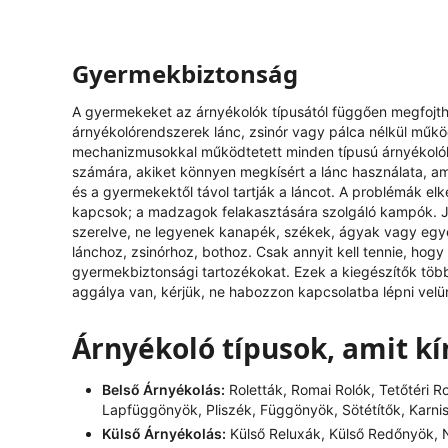
Gyermekbiztonság
A gyermekeket az árnyékolók típusától függően megfojthat
árnyékolórendszerek lánc, zsinór vagy pálca nélkül műk
mechanizmusokkal működtetett minden típusú árnyékolóh
számára, akiket könnyen megkísért a lánc használata, ami
és a gyermekektől távol tartják a láncot. A problémák el
kapcsok; a madzagok felakasztására szolgáló kampók. J
szerelve, ne legyenek kanapék, székek, ágyak vagy egy
lánchoz, zsinórhoz, bothoz. Csak annyit kell tennie, hog
gyermekbiztonsági tartozékokat. Ezek a kiegészítők tö
aggálya van, kérjük, ne habozzon kapcsolatba lépni velü
Árnyékoló típusok, amit k
Belső Árnyékolás:
Roletták, Romai Rolók, Tetőtéri R
Lapfüggönyök, Pliszék, Függönyök, Sötétítők, Karni
Külső Árnyékolás:
Külső Reluxák, Külső Redőnyök, N