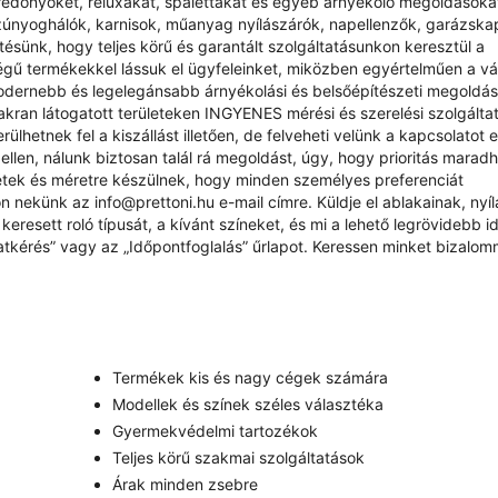
redőnyöket, reluxákat, spalettákat és egyéb árnyékoló megoldásokat
zúnyoghálók, karnisok, műanyag nyílászárók, napellenzők, garázsk
sünk, hogy teljes körű és garantált szolgáltatásunkon keresztül a
ű termékekkel lássuk el ügyfeleinket, miközben egyértelműen a vás
odernebb és legelegánsabb árnyékolási és belsőépítészeti megoldá
yakran látogatott területeken INGYENES mérési és szerelési szolgálta
ülhetnek fel a kiszállást illetően, de felveheti velünk a kapcsolatot 
ellen, nálunk biztosan talál rá megoldást, úgy, hogy prioritás marad
étek és méretre készülnek, hogy minden személyes preferenciát
rjon nekünk az
info@prettoni.hu
e-mail címre. Küldje el ablakainak, nyí
eresett roló típusát, a kívánt színeket, és mi a lehető legrövidebb id
atkérés
” vagy az „
Időpontfoglalás
” űrlapot. Keressen minket bizalom
Termékek kis és nagy cégek számára
Modellek és színek széles választéka
Gyermekvédelmi tartozékok
Teljes körű szakmai szolgáltatások
Árak minden zsebre