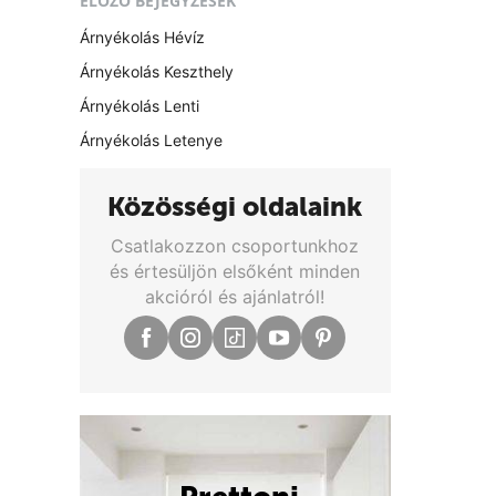
ELŐZŐ BEJEGYZÉSEK
Árnyékolás Hévíz
Árnyékolás Keszthely
Árnyékolás Lenti
Árnyékolás Letenye
Közösségi oldalaink
Csatlakozzon csoportunkhoz
és értesüljön elsőként minden
akcióról és ajánlatról!