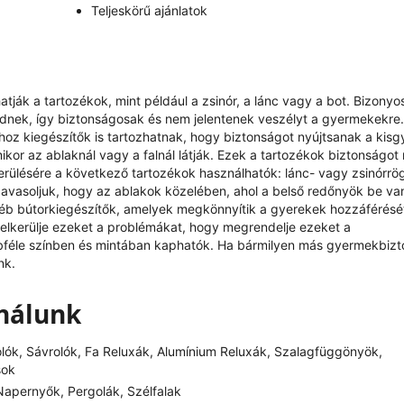
Teljeskörű ajánlatok
ják a tartozékok, mint például a zsinór, a lánc vagy a bot. Bizonyo
ödnek, így biztonságosak és nem jelentenek veszélyt a gyermekekre.
oz kiegészítők is tartozhatnak, hogy biztonságot nyújtsanak a kis
kor az ablaknál vagy a falnál látják. Ezek a tartozékok biztonságot 
kerülésére a következő tartozékok használhatók: lánc- vagy zsinórrö
avasoljuk, hogy az ablakok közelében, ahol a belső redőnyök be v
éb bútorkiegészítők, amelyek megkönnyítik a gyerekek hozzáférésé
y elkerülje ezeket a problémákat, hogy megrendelje ezeket a
bbféle színben és mintában kaphatók. Ha bármilyen más gyermekbizt
nk.
ínálunk
olók, Sávrolók, Fa Reluxák, Alumínium Reluxák, Szalagfüggönyök,
sok
apernyők, Pergolák, Szélfalak