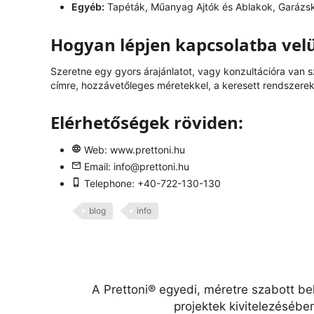
Egyéb:
Tapéták, Műanyag Ajtók és Ablakok, Garázs
Hogyan lépjen kapcsolatba vel
Szeretne egy gyors árajánlatot, vagy konzultációra van 
címre, hozzávetőleges méretekkel, a keresett rendszerek 
Elérhetőségek röviden:
Web:
www.prettoni.hu
Email:
info@prettoni.hu
Telephone: +40-722-130-130
blog
info
A Prettoni® egyedi, méretre szabott be
projektek kivitelezésébe