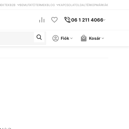
JEKTEK
B2B
BEMUTATÓTERMEK
BLOG
KAPCSOLAT
OLDALTÉRKEP
MÁRKÁK
06 1 211 4066
Fiók
Kosár