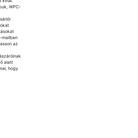
 kínál.
apuk, WPC-
árlói
sokat
tásokat
e-mailben
hasson az
lászáróinak
ő alatt
mal, hogy