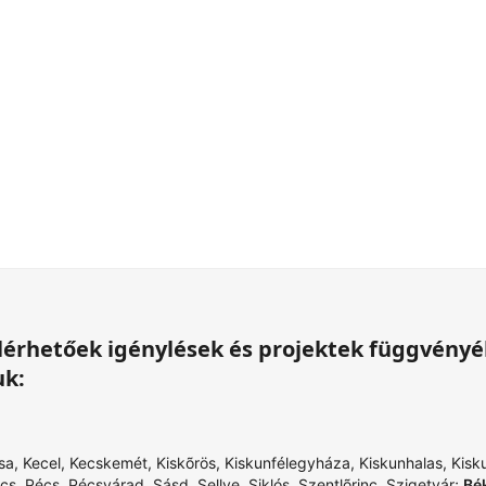
 elérhetőek igénylések és projektek függvény
uk:
sa
,
Kecel
,
Kecskemét
,
Kiskõrös
,
Kiskunfélegyháza
,
Kiskunhalas
,
Kisk
cs
,
Pécs
,
Pécsvárad
,
Sásd
,
Sellye
,
Siklós
,
Szentlõrinc
,
Szigetvár
;
Bé