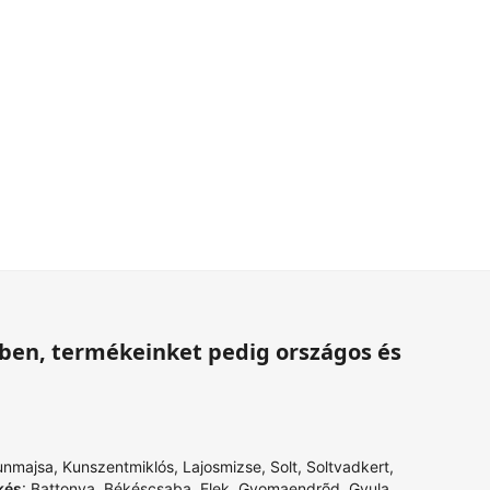
ében, termékeinket pedig országos és
unmajsa
,
Kunszentmiklós
,
Lajosmizse
,
Solt
,
Soltvadkert
,
kés
:
Battonya
,
Békéscsaba
,
Elek
,
Gyomaendrõd
,
Gyula
,