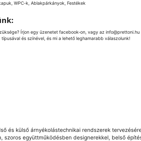
kapuk, WPC-k, Ablakpárkányok, Festékek
ünk:
szüksége? Írjon egy üzenetet
facebook
-on, vagy az
info@prettoni.hu
típusával és színével, és mi a lehető leghamarabb válaszolunk!
lső és külső árnyékolástechnikai rendszerek tervezésér
n, szoros együttműködésben designerekkel, belső építés