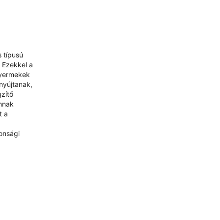
s típusú
 Ezekkel a
gyermekek
nyújtanak,
gzítő
annak
t a
onsági