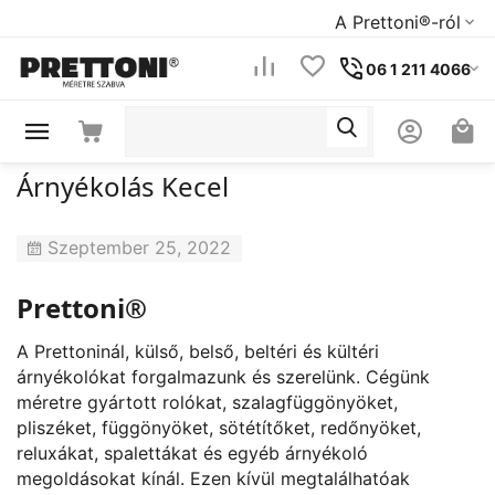
A Prettoni®-ról
06 1 211 4066
Árnyékolás Kecel
Szeptember 25, 2022
Prettoni®
A Prettoninál, külső, belső, beltéri és kültéri
árnyékolókat forgalmazunk és szerelünk. Cégünk
méretre gyártott rolókat, szalagfüggönyöket,
pliszéket, függönyöket, sötétítőket, redőnyöket,
reluxákat, spalettákat és egyéb árnyékoló
megoldásokat kínál. Ezen kívül megtalálhatóak