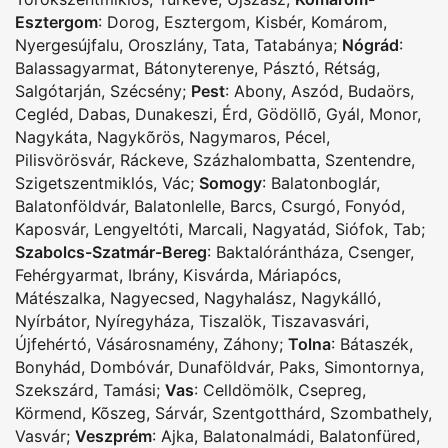
Esztergom
:
Dorog
,
Esztergom
,
Kisbér
,
Komárom
,
Nyergesújfalu
,
Oroszlány
,
Tata
,
Tatabánya
;
Nógrád
:
Balassagyarmat
,
Bátonyterenye
,
Pásztó
,
Rétság
,
Salgótarján
,
Szécsény
;
Pest
:
Abony
,
Aszód
,
Budaörs
,
Cegléd
,
Dabas
,
Dunakeszi
,
Érd
,
Gödöllõ
,
Gyál
,
Monor
,
Nagykáta
,
Nagykõrös
,
Nagymaros
,
Pécel
,
Pilisvörösvár
,
Ráckeve
,
Százhalombatta
,
Szentendre
,
Szigetszentmiklós
,
Vác
;
Somogy
:
Balatonboglár
,
Balatonföldvár
,
Balatonlelle
,
Barcs
,
Csurgó
,
Fonyód
,
Kaposvár
,
Lengyeltóti
,
Marcali
,
Nagyatád
,
Siófok
,
Tab
;
Szabolcs-Szatmár-Bereg
:
Baktalórántháza
,
Csenger
,
Fehérgyarmat
,
Ibrány
,
Kisvárda
,
Máriapócs
,
Mátészalka
,
Nagyecsed
,
Nagyhalász
,
Nagykálló
,
Nyírbátor
,
Nyíregyháza
,
Tiszalök
,
Tiszavasvári
,
Újfehértó
,
Vásárosnamény
,
Záhony
;
Tolna
:
Bátaszék
,
Bonyhád
,
Dombóvár
,
Dunaföldvár
,
Paks
,
Simontornya
,
Szekszárd
,
Tamási
;
Vas
:
Celldömölk
,
Csepreg
,
Körmend
,
Kõszeg
,
Sárvár
,
Szentgotthárd
,
Szombathely
,
Vasvár
;
Veszprém
:
Ajka
,
Balatonalmádi
,
Balatonfüred
,