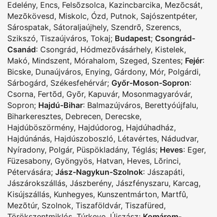
Edelény
,
Encs
,
Felsõzsolca
,
Kazincbarcika
,
Mezõcsát
,
Mezõkövesd
,
Miskolc
,
Ózd
,
Putnok
,
Sajószentpéter
,
Sárospatak
,
Sátoraljaújhely
,
Szendrõ
,
Szerencs
,
Szikszó
,
Tiszaújváros
,
Tokaj
;
Budapest
;
Csongrád-
Csanád
:
Csongrád
,
Hódmezõvásárhely
,
Kistelek
,
Makó
,
Mindszent
,
Mórahalom
,
Szeged
,
Szentes
;
Fejér
:
Bicske
,
Dunaújváros
,
Enying
,
Gárdony
,
Mór
,
Polgárdi
,
Sárbogárd
,
Székesfehérvár
;
Győr-Moson-Sopron
:
Csorna
,
Fertõd
,
Gyõr
,
Kapuvár
,
Mosonmagyaróvár
,
Sopron
;
Hajdú-Bihar
:
Balmazújváros
,
Berettyóújfalu
,
Biharkeresztes
,
Debrecen
,
Derecske
,
Hajdúböszörmény
,
Hajdúdorog
,
Hajdúhadház
,
Hajdúnánás
,
Hajdúszoboszló
,
Létavértes
,
Nádudvar
,
Nyíradony
,
Polgár
,
Püspökladány
,
Téglás
;
Heves
:
Eger
,
Füzesabony
,
Gyöngyös
,
Hatvan
,
Heves
,
Lõrinci
,
Pétervására
;
Jász-Nagykun-Szolnok
:
Jászapáti
,
Jászárokszállás
,
Jászberény
,
Jászfényszaru
,
Karcag
,
Kisújszállás
,
Kunhegyes
,
Kunszentmárton
,
Martfû
,
Mezõtúr
,
Szolnok
,
Tiszaföldvár
,
Tiszafüred
,
Törökszentmiklós
,
Túrkeve
,
Újszász
;
Komárom-