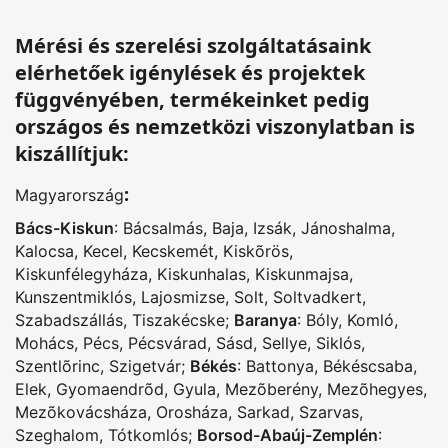
Mérési és szerelési szolgáltatásaink
elérhetőek igénylések és projektek
függvényében, termékeinket pedig
országos és nemzetközi viszonylatban is
kiszállítjuk:
:
Magyarország
Bács-Kiskun
:
Bácsalmás
,
Baja
,
Izsák
,
Jánoshalma
,
Kalocsa
,
Kecel
,
Kecskemét
,
Kiskõrös
,
Kiskunfélegyháza
,
Kiskunhalas
,
Kiskunmajsa
,
Kunszentmiklós
,
Lajosmizse
,
Solt
,
Soltvadkert
,
Szabadszállás
,
Tiszakécske
;
Baranya
:
Bóly
,
Komló
,
Mohács
,
Pécs
,
Pécsvárad
,
Sásd
,
Sellye
,
Siklós
,
Szentlõrinc
,
Szigetvár
;
Békés
:
Battonya
,
Békéscsaba
,
Elek
,
Gyomaendrõd
,
Gyula
,
Mezõberény
,
Mezõhegyes
,
Mezõkovácsháza
,
Orosháza
,
Sarkad
,
Szarvas
,
Szeghalom
,
Tótkomlós
;
Borsod-Abaúj-Zemplén
: