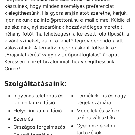
készülnek, hogy minden személyes preferenciát
kielégíthessünk. Ha gyors árajánlatot szeretne, kérjük,
írjon nekünk az
info@prettoni.hu
e-mail címre. Küldje el
ablakainak, nyílászáróinak hozzávetőleges méreteit,
néhány fotót (ha lehetséges), a keresett roló típusát, a
kívánt színeket, és mi a lehető legrövidebb idő alatt
válaszolunk. Alternatív megoldásként töltse ki az
„
Árajánlatkérés
” vagy az „
Időpontfoglalás
” űrlapot.
Keressen minket bizalommal, hogy segíthessünk
Önnek!
Szolgáltatásaink:
Ingyenes telefonos és
Termékek kis és nagy
online konzultáció
cégek számára
Helyszíni konzultáció
Modellek és színek
széles választéka
Szerelés
Gyermekvédelmi
Országos forgalmazás
tartozékok
Egyedi termékek