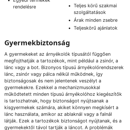
Teljes körű szakmai
rendelésre
szolgáltatások
Árak minden zsebre
Teljeskörű ajánlatok
Gyermekbiztonság
A gyermekeket az árnyékolók típusától függően
megfojthatják a tartozékok, mint például a zsinór, a
lánc vagy a bot. Bizonyos típusú árnyékolórendszerek
lánc, zsinór vagy pálca nélkül működnek, így
biztonságosak és nem jelentenek veszélyt a
gyermekekre. Ezekkel a mechanizmusokkal
működtetett minden típusú árnyékolóhoz kiegészítők
is tartozhatnak, hogy biztonságot nyújtsanak a
kisgyermekek számára, akiket könnyen megkísért a
lánc használata, amikor az ablaknál vagy a falnál
látják. Ezek a tartozékok biztonságot nyújtanak, és a
gyermekektől távol tartják a láncot. A problémák