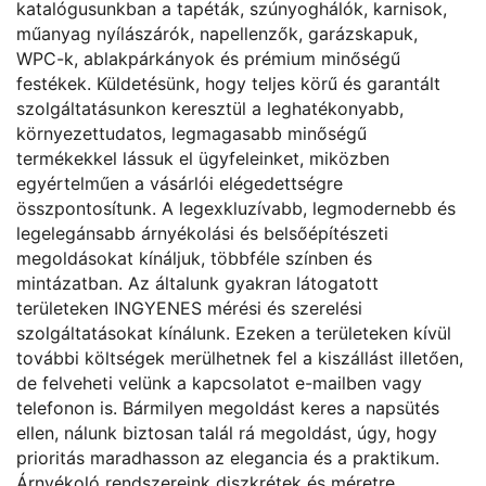
katalógusunkban a tapéták, szúnyoghálók, karnisok,
műanyag nyílászárók, napellenzők, garázskapuk,
WPC-k, ablakpárkányok és prémium minőségű
festékek. Küldetésünk, hogy teljes körű és garantált
szolgáltatásunkon keresztül a leghatékonyabb,
környezettudatos, legmagasabb minőségű
termékekkel lássuk el ügyfeleinket, miközben
egyértelműen a vásárlói elégedettségre
összpontosítunk. A legexkluzívabb, legmodernebb és
legelegánsabb árnyékolási és belsőépítészeti
megoldásokat kínáljuk, többféle színben és
mintázatban. Az általunk gyakran látogatott
területeken INGYENES mérési és szerelési
szolgáltatásokat kínálunk. Ezeken a területeken kívül
további költségek merülhetnek fel a kiszállást illetően,
de felveheti velünk a kapcsolatot e-mailben vagy
telefonon is. Bármilyen megoldást keres a napsütés
ellen, nálunk biztosan talál rá megoldást, úgy, hogy
prioritás maradhasson az elegancia és a praktikum.
Árnyékoló rendszereink diszkrétek és méretre