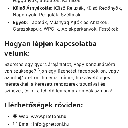
Függönyök, Sötétítők, Karnisok
Külső Árnyékolás:
Külső Reluxák, Külső Redőnyök,
Napernyők, Pergolák, Szélfalak
Egyéb:
Tapéták, Műanyag Ajtók és Ablakok,
Garázskapuk, WPC-k, Ablakpárkányok, Festékek
Hogyan lépjen kapcsolatba
velünk:
Szeretne egy gyors árajánlatot, vagy konzultációra
van szüksége? Írjon egy üzenetet
facebook
-on, vagy
az
info@prettoni.hu
email címre, hozzávetőleges
méretekkel, a keresett rendszerek típusával és
színével, és mi a lehető leghamarabb válaszolunk!
Elérhetőségek röviden:
Web:
www.prettoni.hu
Email:
info@prettoni.hu