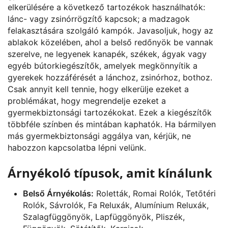
elkerülésére a következő tartozékok használhatók:
lánc- vagy zsinórrögzítő kapcsok; a madzagok
felakasztására szolgáló kampók. Javasoljuk, hogy az
ablakok közelében, ahol a belső redőnyök be vannak
szerelve, ne legyenek kanapék, székek, ágyak vagy
egyéb bútorkiegészítők, amelyek megkönnyítik a
gyerekek hozzáférését a lánchoz, zsinórhoz, bothoz.
Csak annyit kell tennie, hogy elkerülje ezeket a
problémákat, hogy megrendelje ezeket a
gyermekbiztonsági tartozékokat. Ezek a kiegészítők
többféle színben és mintában kaphatók. Ha bármilyen
más gyermekbiztonsági aggálya van, kérjük, ne
habozzon kapcsolatba lépni velünk.
Árnyékoló típusok, amit kínálunk
Belső Árnyékolás:
Roletták, Romai Rolók, Tetőtéri
Rolók, Sávrolók, Fa Reluxák, Alumínium Reluxák,
Szalagfüggönyök, Lapfüggönyök, Pliszék,