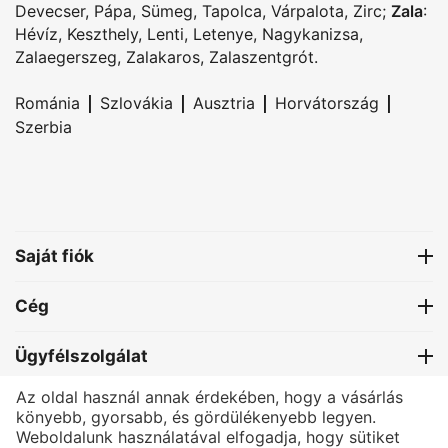
Devecser
,
Pápa
,
Sümeg
,
Tapolca
,
Várpalota
,
Zirc
;
Zala
:
Hévíz
,
Keszthely
,
Lenti
,
Letenye
,
Nagykanizsa
,
Zalaegerszeg
,
Zalakaros
,
Zalaszentgrót
.
|
|
|
|
Románia
Szlovákia
Ausztria
Horvátország
Szerbia
Saját fiók
Cég
Ügyfélszolgálat
Az oldal használ annak érdekében, hogy a vásárlás
Kapcsolat
könyebb, gyorsabb, és gördülékenyebb legyen.
Weboldalunk használatával elfogadja, hogy sütiket