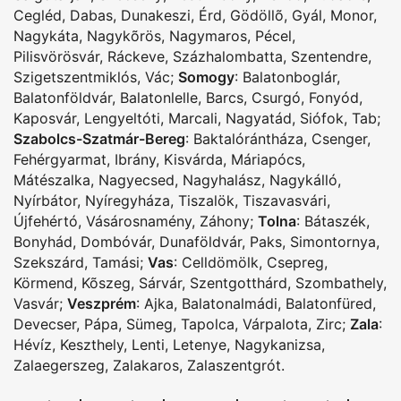
Cegléd
,
Dabas
,
Dunakeszi
,
Érd
,
Gödöllõ
,
Gyál
,
Monor
,
Nagykáta
,
Nagykõrös
,
Nagymaros
,
Pécel
,
Pilisvörösvár
,
Ráckeve
,
Százhalombatta
,
Szentendre
,
Szigetszentmiklós
,
Vác
;
Somogy
:
Balatonboglár
,
Balatonföldvár
,
Balatonlelle
,
Barcs
,
Csurgó
,
Fonyód
,
Kaposvár
,
Lengyeltóti
,
Marcali
,
Nagyatád
,
Siófok
,
Tab
;
Szabolcs-Szatmár-Bereg
:
Baktalórántháza
,
Csenger
,
Fehérgyarmat
,
Ibrány
,
Kisvárda
,
Máriapócs
,
Mátészalka
,
Nagyecsed
,
Nagyhalász
,
Nagykálló
,
Nyírbátor
,
Nyíregyháza
,
Tiszalök
,
Tiszavasvári
,
Újfehértó
,
Vásárosnamény
,
Záhony
;
Tolna
:
Bátaszék
,
Bonyhád
,
Dombóvár
,
Dunaföldvár
,
Paks
,
Simontornya
,
Szekszárd
,
Tamási
;
Vas
:
Celldömölk
,
Csepreg
,
Körmend
,
Kõszeg
,
Sárvár
,
Szentgotthárd
,
Szombathely
,
Vasvár
;
Veszprém
:
Ajka
,
Balatonalmádi
,
Balatonfüred
,
Devecser
,
Pápa
,
Sümeg
,
Tapolca
,
Várpalota
,
Zirc
;
Zala
:
Hévíz
,
Keszthely
,
Lenti
,
Letenye
,
Nagykanizsa
,
Zalaegerszeg
,
Zalakaros
,
Zalaszentgrót
.