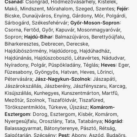
Csanád
:
Csongrád
,
Hódmezõvásárhely
,
Kistelek
,
Makó
,
Mindszent
,
Mórahalom
,
Szeged
,
Szentes
;
Fejér
:
Bicske
,
Dunaújváros
,
Enying
,
Gárdony
,
Mór
,
Polgárdi
,
Sárbogárd
,
Székesfehérvár
;
Győr-Moson-Sopron
:
Csorna
,
Fertõd
,
Gyõr
,
Kapuvár
,
Mosonmagyaróvár
,
Sopron
;
Hajdú-Bihar
:
Balmazújváros
,
Berettyóújfalu
,
Biharkeresztes
,
Debrecen
,
Derecske
,
Hajdúböszörmény
,
Hajdúdorog
,
Hajdúhadház
,
Hajdúnánás
,
Hajdúszoboszló
,
Létavértes
,
Nádudvar
,
Nyíradony
,
Polgár
,
Püspökladány
,
Téglás
;
Heves
:
Eger
,
Füzesabony
,
Gyöngyös
,
Hatvan
,
Heves
,
Lõrinci
,
Pétervására
;
Jász-Nagykun-Szolnok
:
Jászapáti
,
Jászárokszállás
,
Jászberény
,
Jászfényszaru
,
Karcag
,
Kisújszállás
,
Kunhegyes
,
Kunszentmárton
,
Martfû
,
Mezõtúr
,
Szolnok
,
Tiszaföldvár
,
Tiszafüred
,
Törökszentmiklós
,
Túrkeve
,
Újszász
;
Komárom-
Esztergom
:
Dorog
,
Esztergom
,
Kisbér
,
Komárom
,
Nyergesújfalu
,
Oroszlány
,
Tata
,
Tatabánya
;
Nógrád
:
Balassagyarmat
,
Bátonyterenye
,
Pásztó
,
Rétság
,
Salgótarján
,
Szécsény
;
Pest
:
Abony
,
Aszód
,
Budaörs
,