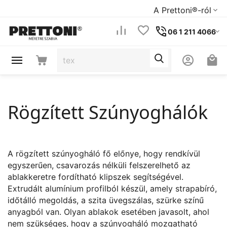
A Prettoni®-ról
06 1 211 4066
Rögzített Szúnyoghálók
A rögzített szúnyogháló fő előnye, hogy rendkívül
egyszerűen, csavarozás nélküli felszerelhető az
ablakkeretre fordítható klipszek segítségével.
Extrudált alumínium profilból készül, amely strapabíró,
időtálló megoldás, a szita üvegszálas, szürke színű
anyagból van. Olyan ablakok esetében javasolt, ahol
nem szükséges, hogy a szúnyogháló mozgatható