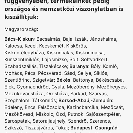
függvényében, termékeinket pedig
országos és nemzetközi viszonylatban is
kiszállítjuk:
:
Magyarország
Bács-Kiskun
:
Bácsalmás
,
Baja
,
Izsák
,
Jánoshalma
,
Kalocsa
,
Kecel
,
Kecskemét
,
Kiskõrös
,
Kiskunfélegyháza
,
Kiskunhalas
,
Kiskunmajsa
,
Kunszentmiklós
,
Lajosmizse
,
Solt
,
Soltvadkert
,
Szabadszállás
,
Tiszakécske
;
Baranya
:
Bóly
,
Komló
,
Mohács
,
Pécs
,
Pécsvárad
,
Sásd
,
Sellye
,
Siklós
,
Szentlõrinc
,
Szigetvár
;
Békés
:
Battonya
,
Békéscsaba
,
Elek
,
Gyomaendrõd
,
Gyula
,
Mezõberény
,
Mezõhegyes
,
Mezõkovácsháza
,
Orosháza
,
Sarkad
,
Szarvas
,
Szeghalom
,
Tótkomlós
;
Borsod-Abaúj-Zemplén
:
Edelény
,
Encs
,
Felsõzsolca
,
Kazincbarcika
,
Mezõcsát
,
Mezõkövesd
,
Miskolc
,
Ózd
,
Putnok
,
Sajószentpéter
,
Sárospatak
,
Sátoraljaújhely
,
Szendrõ
,
Szerencs
,
Szikszó
,
Tiszaújváros
,
Tokaj
;
Budapest
;
Csongrád-