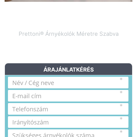
Prettoni® Árnyékolók Méretre Szabva
ÁRAJÁNLATKÉRÉS