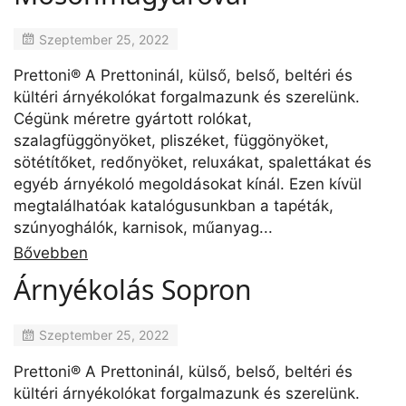
Szeptember 25, 2022
Prettoni® A Prettoninál, külső, belső, beltéri és
kültéri árnyékolókat forgalmazunk és szerelünk.
Cégünk méretre gyártott rolókat,
szalagfüggönyöket, pliszéket, függönyöket,
sötétítőket, redőnyöket, reluxákat, spalettákat és
egyéb árnyékoló megoldásokat kínál. Ezen kívül
megtalálhatóak katalógusunkban a tapéták,
szúnyoghálók, karnisok, műanyag...
Bővebben
Árnyékolás Sopron
Szeptember 25, 2022
Prettoni® A Prettoninál, külső, belső, beltéri és
kültéri árnyékolókat forgalmazunk és szerelünk.