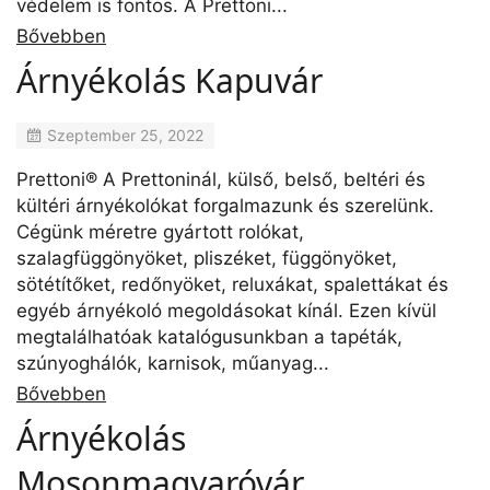
védelem is fontos. A Prettoni...
Bővebben
Árnyékolás Kapuvár
Szeptember 25, 2022
Prettoni® A Prettoninál, külső, belső, beltéri és
kültéri árnyékolókat forgalmazunk és szerelünk.
Cégünk méretre gyártott rolókat,
szalagfüggönyöket, pliszéket, függönyöket,
sötétítőket, redőnyöket, reluxákat, spalettákat és
egyéb árnyékoló megoldásokat kínál. Ezen kívül
megtalálhatóak katalógusunkban a tapéták,
szúnyoghálók, karnisok, műanyag...
Bővebben
Árnyékolás
Mosonmagyaróvár