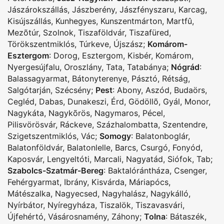
Jászárokszállás
,
Jászberény
,
Jászfényszaru
,
Karcag
,
Kisújszállás
,
Kunhegyes
,
Kunszentmárton
,
Martfû
,
Mezõtúr
,
Szolnok
,
Tiszaföldvár
,
Tiszafüred
,
Törökszentmiklós
,
Túrkeve
,
Újszász
;
Komárom-
Esztergom
:
Dorog
,
Esztergom
,
Kisbér
,
Komárom
,
Nyergesújfalu
,
Oroszlány
,
Tata
,
Tatabánya
;
Nógrád
:
Balassagyarmat
,
Bátonyterenye
,
Pásztó
,
Rétság
,
Salgótarján
,
Szécsény
;
Pest
:
Abony
,
Aszód
,
Budaörs
,
Cegléd
,
Dabas
,
Dunakeszi
,
Érd
,
Gödöllõ
,
Gyál
,
Monor
,
Nagykáta
,
Nagykõrös
,
Nagymaros
,
Pécel
,
Pilisvörösvár
,
Ráckeve
,
Százhalombatta
,
Szentendre
,
Szigetszentmiklós
,
Vác
;
Somogy
:
Balatonboglár
,
Balatonföldvár
,
Balatonlelle
,
Barcs
,
Csurgó
,
Fonyód
,
Kaposvár
,
Lengyeltóti
,
Marcali
,
Nagyatád
,
Siófok
,
Tab
;
Szabolcs-Szatmár-Bereg
:
Baktalórántháza
,
Csenger
,
Fehérgyarmat
,
Ibrány
,
Kisvárda
,
Máriapócs
,
Mátészalka
,
Nagyecsed
,
Nagyhalász
,
Nagykálló
,
Nyírbátor
,
Nyíregyháza
,
Tiszalök
,
Tiszavasvári
,
Újfehértó
,
Vásárosnamény
,
Záhony
;
Tolna
:
Bátaszék
,