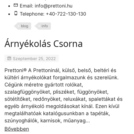
Email:
info@prettoni.hu
Telephone: +40-722-130-130
blog
info
Árnyékolás Csorna
Szeptember 25, 2022
Prettoni® A Prettoninál, külső, belső, beltéri és
kültéri árnyékolókat forgalmazunk és szerelünk.
Cégünk méretre gyártott rolókat,
szalagfüggönyöket, pliszéket, függönyöket,
sötétítőket, redőnyöket, reluxákat, spalettákat és
egyéb árnyékoló megoldásokat kínál. Ezen kívül
megtalálhatóak katalógusunkban a tapéták,
szúnyoghálók, karnisok, műanyag...
Bővebben