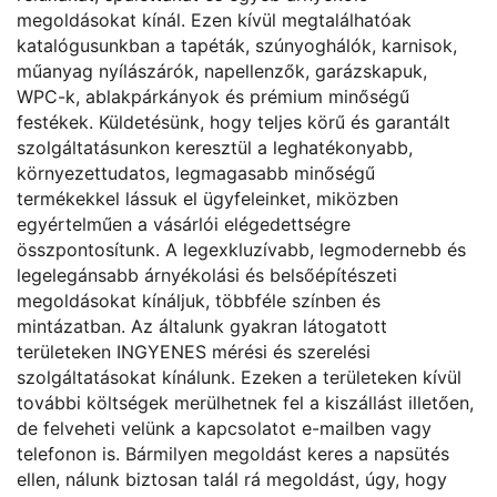
megoldásokat kínál. Ezen kívül megtalálhatóak
katalógusunkban a tapéták, szúnyoghálók, karnisok,
műanyag nyílászárók, napellenzők, garázskapuk,
WPC-k, ablakpárkányok és prémium minőségű
festékek. Küldetésünk, hogy teljes körű és garantált
szolgáltatásunkon keresztül a leghatékonyabb,
környezettudatos, legmagasabb minőségű
termékekkel lássuk el ügyfeleinket, miközben
egyértelműen a vásárlói elégedettségre
összpontosítunk. A legexkluzívabb, legmodernebb és
legelegánsabb árnyékolási és belsőépítészeti
megoldásokat kínáljuk, többféle színben és
mintázatban. Az általunk gyakran látogatott
területeken INGYENES mérési és szerelési
szolgáltatásokat kínálunk. Ezeken a területeken kívül
további költségek merülhetnek fel a kiszállást illetően,
de felveheti velünk a kapcsolatot e-mailben vagy
telefonon is. Bármilyen megoldást keres a napsütés
ellen, nálunk biztosan talál rá megoldást, úgy, hogy