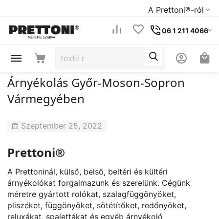
A Prettoni®-ról
06 1 211 4066
Árnyékolás Győr-Moson-Sopron
Vármegyében
Szeptember 25, 2022
Prettoni®
A Prettoninál, külső, belső, beltéri és kültéri
árnyékolókat forgalmazunk és szerelünk. Cégünk
méretre gyártott rolókat, szalagfüggönyöket,
pliszéket, függönyöket, sötétítőket, redőnyöket,
reluxákat, spalettákat és egyéb árnyékoló