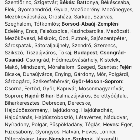
Szentlõrinc
,
Szigetvár
;
Békés
:
Battonya
,
Békéscsaba
,
Elek
,
Gyomaendrõd
,
Gyula
,
Mezõberény
,
Mezõhegyes
,
Mezõkovácsháza
,
Orosháza
,
Sarkad
,
Szarvas
,
Szeghalom
,
Tótkomlós
;
Borsod-Abaúj-Zemplén
:
Edelény
,
Encs
,
Felsõzsolca
,
Kazincbarcika
,
Mezõcsát
,
Mezõkövesd
,
Miskolc
,
Ózd
,
Putnok
,
Sajószentpéter
,
Sárospatak
,
Sátoraljaújhely
,
Szendrõ
,
Szerencs
,
Szikszó
,
Tiszaújváros
,
Tokaj
;
Budapest
;
Csongrád-
Csanád
:
Csongrád
,
Hódmezõvásárhely
,
Kistelek
,
Makó
,
Mindszent
,
Mórahalom
,
Szeged
,
Szentes
;
Fejér
:
Bicske
,
Dunaújváros
,
Enying
,
Gárdony
,
Mór
,
Polgárdi
,
Sárbogárd
,
Székesfehérvár
;
Győr-Moson-Sopron
:
Csorna
,
Fertõd
,
Gyõr
,
Kapuvár
,
Mosonmagyaróvár
,
Sopron
;
Hajdú-Bihar
:
Balmazújváros
,
Berettyóújfalu
,
Biharkeresztes
,
Debrecen
,
Derecske
,
Hajdúböszörmény
,
Hajdúdorog
,
Hajdúhadház
,
Hajdúnánás
,
Hajdúszoboszló
,
Létavértes
,
Nádudvar
,
Nyíradony
,
Polgár
,
Püspökladány
,
Téglás
;
Heves
:
Eger
,
Füzesabony
,
Gyöngyös
,
Hatvan
,
Heves
,
Lõrinci
,
Pétervására
;
Jász-Nagykun-Szolnok
:
Jászapáti
,