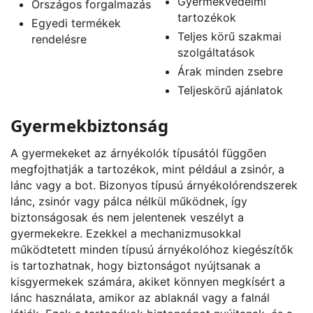
Gyermekvédelmi
Országos forgalmazás
tartozékok
Egyedi termékek
Teljes körű szakmai
rendelésre
szolgáltatások
Árak minden zsebre
Teljeskörű ajánlatok
Gyermekbiztonság
A gyermekeket az árnyékolók típusától függően
megfojthatják a tartozékok, mint például a zsinór, a
lánc vagy a bot. Bizonyos típusú árnyékolórendszerek
lánc, zsinór vagy pálca nélkül működnek, így
biztonságosak és nem jelentenek veszélyt a
gyermekekre. Ezekkel a mechanizmusokkal
működtetett minden típusú árnyékolóhoz kiegészítők
is tartozhatnak, hogy biztonságot nyújtsanak a
kisgyermekek számára, akiket könnyen megkísért a
lánc használata, amikor az ablaknál vagy a falnál