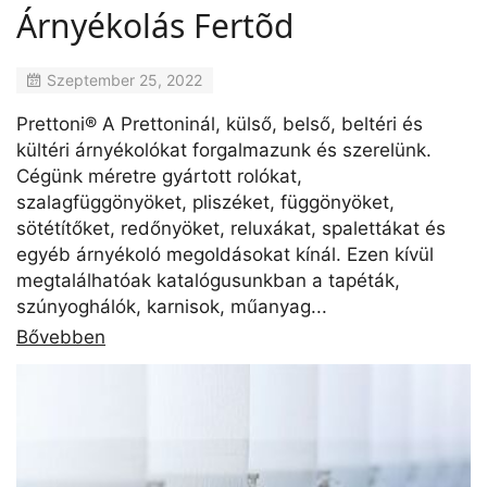
Árnyékolás Fertõd
Szeptember 25, 2022
Prettoni® A Prettoninál, külső, belső, beltéri és
kültéri árnyékolókat forgalmazunk és szerelünk.
Cégünk méretre gyártott rolókat,
szalagfüggönyöket, pliszéket, függönyöket,
sötétítőket, redőnyöket, reluxákat, spalettákat és
egyéb árnyékoló megoldásokat kínál. Ezen kívül
megtalálhatóak katalógusunkban a tapéták,
szúnyoghálók, karnisok, műanyag...
Bővebben