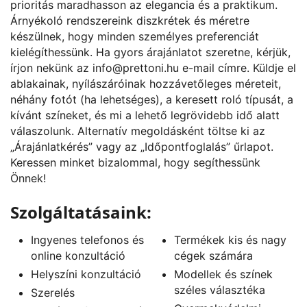
prioritás maradhasson az elegancia és a praktikum.
Árnyékoló rendszereink diszkrétek és méretre
készülnek, hogy minden személyes preferenciát
kielégíthessünk. Ha gyors árajánlatot szeretne, kérjük,
írjon nekünk az
info@prettoni.hu
e-mail címre. Küldje el
ablakainak, nyílászáróinak hozzávetőleges méreteit,
néhány fotót (ha lehetséges), a keresett roló típusát, a
kívánt színeket, és mi a lehető legrövidebb idő alatt
válaszolunk. Alternatív megoldásként töltse ki az
„
Árajánlatkérés
” vagy az „
Időpontfoglalás
” űrlapot.
Keressen minket bizalommal, hogy segíthessünk
Önnek!
Szolgáltatásaink:
Ingyenes telefonos és
Termékek kis és nagy
online konzultáció
cégek számára
Helyszíni konzultáció
Modellek és színek
széles választéka
Szerelés