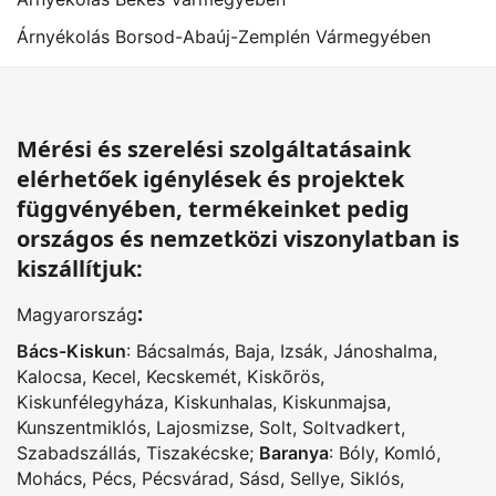
Árnyékolás Borsod-Abaúj-Zemplén Vármegyében
Mérési és szerelési szolgáltatásaink
elérhetőek igénylések és projektek
függvényében, termékeinket pedig
országos és nemzetközi viszonylatban is
kiszállítjuk:
:
Magyarország
Bács-Kiskun
:
Bácsalmás
,
Baja
,
Izsák
,
Jánoshalma
,
Kalocsa
,
Kecel
,
Kecskemét
,
Kiskõrös
,
Kiskunfélegyháza
,
Kiskunhalas
,
Kiskunmajsa
,
Kunszentmiklós
,
Lajosmizse
,
Solt
,
Soltvadkert
,
Szabadszállás
,
Tiszakécske
;
Baranya
:
Bóly
,
Komló
,
Mohács
,
Pécs
,
Pécsvárad
,
Sásd
,
Sellye
,
Siklós
,