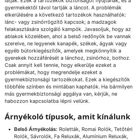
látják. Ezek a tartozékok biztonságot nyújtanak, és a
gyermekektől távol tartják a láncot. A problémák
elkerülésére a következő tartozékok használhatók:
lánc- vagy zsinórrögzítő kapcsok; a madzagok
felakasztására szolgáló kampók. Javasoljuk, hogy az
ablakok közelében, ahol a belső redőnyök be vannak
szerelve, ne legyenek kanapék, székek, ágyak vagy
egyéb bútorkiegészítők, amelyek megkönnyítik a
gyerekek hozzáférését a lánchoz, zsinórhoz, bothoz.
Csak annyit kell tennie, hogy elkerülje ezeket a
problémákat, hogy megrendelje ezeket a
gyermekbiztonsági tartozékokat. Ezek a kiegészítők
többféle színben és mintában kaphatók. Ha bármilyen
más gyermekbiztonsági aggálya van, kérjük, ne
habozzon kapcsolatba lépni velünk.
Árnyékoló típusok, amit kínálunk
Belső Árnyékolás:
Roletták, Romai Rolók, Tetőtéri
Rolók, Sávrolók, Fa Reluxák, Alumínium Reluxák,