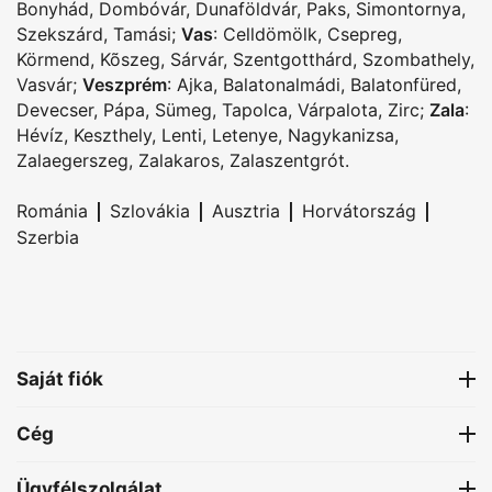
Bonyhád
,
Dombóvár
,
Dunaföldvár
,
Paks
,
Simontornya
,
Szekszárd
,
Tamási
;
Vas
:
Celldömölk
,
Csepreg
,
Körmend
,
Kõszeg
,
Sárvár
,
Szentgotthárd
,
Szombathely
,
Vasvár
;
Veszprém
:
Ajka
,
Balatonalmádi
,
Balatonfüred
,
Devecser
,
Pápa
,
Sümeg
,
Tapolca
,
Várpalota
,
Zirc
;
Zala
:
Hévíz
,
Keszthely
,
Lenti
,
Letenye
,
Nagykanizsa
,
Zalaegerszeg
,
Zalakaros
,
Zalaszentgrót
.
|
|
|
|
Románia
Szlovákia
Ausztria
Horvátország
Szerbia
Saját fiók
Cég
Ügyfélszolgálat