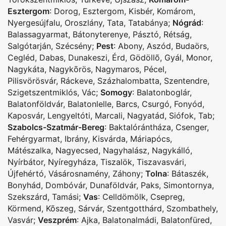
Esztergom
:
Dorog
,
Esztergom
,
Kisbér
,
Komárom
,
Nyergesújfalu
,
Oroszlány
,
Tata
,
Tatabánya
;
Nógrád
:
Balassagyarmat
,
Bátonyterenye
,
Pásztó
,
Rétság
,
Salgótarján
,
Szécsény
;
Pest
:
Abony
,
Aszód
,
Budaörs
,
Cegléd
,
Dabas
,
Dunakeszi
,
Érd
,
Gödöllõ
,
Gyál
,
Monor
,
Nagykáta
,
Nagykõrös
,
Nagymaros
,
Pécel
,
Pilisvörösvár
,
Ráckeve
,
Százhalombatta
,
Szentendre
,
Szigetszentmiklós
,
Vác
;
Somogy
:
Balatonboglár
,
Balatonföldvár
,
Balatonlelle
,
Barcs
,
Csurgó
,
Fonyód
,
Kaposvár
,
Lengyeltóti
,
Marcali
,
Nagyatád
,
Siófok
,
Tab
;
Szabolcs-Szatmár-Bereg
:
Baktalórántháza
,
Csenger
,
Fehérgyarmat
,
Ibrány
,
Kisvárda
,
Máriapócs
,
Mátészalka
,
Nagyecsed
,
Nagyhalász
,
Nagykálló
,
Nyírbátor
,
Nyíregyháza
,
Tiszalök
,
Tiszavasvári
,
Újfehértó
,
Vásárosnamény
,
Záhony
;
Tolna
:
Bátaszék
,
Bonyhád
,
Dombóvár
,
Dunaföldvár
,
Paks
,
Simontornya
,
Szekszárd
,
Tamási
;
Vas
:
Celldömölk
,
Csepreg
,
Körmend
,
Kõszeg
,
Sárvár
,
Szentgotthárd
,
Szombathely
,
Vasvár
;
Veszprém
:
Ajka
,
Balatonalmádi
,
Balatonfüred
,