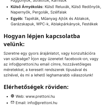
Függönyök, Sötétítők, Karnisok
Külső Árnyékolás:
Külső Reluxák, Külső Redőnyök,
Napernyők, Pergolák, Szélfalak
Egyéb:
Tapéták, Műanyag Ajtók és Ablakok,
Garázskapuk, WPC-k, Ablakpárkányok, Festékek
Hogyan lépjen kapcsolatba
velünk:
Szeretne egy gyors árajánlatot, vagy konzultációra
van szüksége? Írjon egy üzenetet
facebook
-on, vagy
az
info@prettoni.hu
email címre, hozzávetőleges
méretekkel, a keresett rendszerek típusával és
színével, és mi a lehető leghamarabb válaszolunk!
Elérhetőségek röviden:
Web:
www.prettoni.hu
Email:
info@prettoni.hu