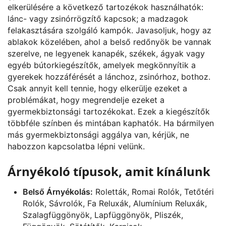
elkerülésére a következő tartozékok használhatók:
lánc- vagy zsinórrögzítő kapcsok; a madzagok
felakasztására szolgáló kampók. Javasoljuk, hogy az
ablakok közelében, ahol a belső redőnyök be vannak
szerelve, ne legyenek kanapék, székek, ágyak vagy
egyéb bútorkiegészítők, amelyek megkönnyítik a
gyerekek hozzáférését a lánchoz, zsinórhoz, bothoz.
Csak annyit kell tennie, hogy elkerülje ezeket a
problémákat, hogy megrendelje ezeket a
gyermekbiztonsági tartozékokat. Ezek a kiegészítők
többféle színben és mintában kaphatók. Ha bármilyen
más gyermekbiztonsági aggálya van, kérjük, ne
habozzon kapcsolatba lépni velünk.
Árnyékoló típusok, amit kínálunk
Belső Árnyékolás:
Roletták, Romai Rolók, Tetőtéri
Rolók, Sávrolók, Fa Reluxák, Alumínium Reluxák,
Szalagfüggönyök, Lapfüggönyök, Pliszék,