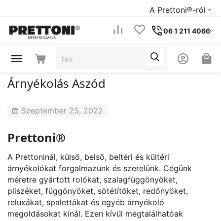
A Prettoni®-ról
06 1 211 4066
Árnyékolás Aszód
Szeptember 25, 2022
Prettoni®
A Prettoninál, külső, belső, beltéri és kültéri
árnyékolókat forgalmazunk és szerelünk. Cégünk
méretre gyártott rolókat, szalagfüggönyöket,
pliszéket, függönyöket, sötétítőket, redőnyöket,
reluxákat, spalettákat és egyéb árnyékoló
megoldásokat kínál. Ezen kívül megtalálhatóak