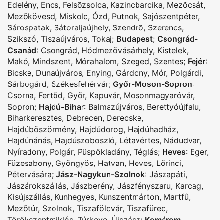
Edelény
,
Encs
,
Felsõzsolca
,
Kazincbarcika
,
Mezõcsát
,
Mezõkövesd
,
Miskolc
,
Ózd
,
Putnok
,
Sajószentpéter
,
Sárospatak
,
Sátoraljaújhely
,
Szendrõ
,
Szerencs
,
Szikszó
,
Tiszaújváros
,
Tokaj
;
Budapest
;
Csongrád-
Csanád
:
Csongrád
,
Hódmezõvásárhely
,
Kistelek
,
Makó
,
Mindszent
,
Mórahalom
,
Szeged
,
Szentes
;
Fejér
:
Bicske
,
Dunaújváros
,
Enying
,
Gárdony
,
Mór
,
Polgárdi
,
Sárbogárd
,
Székesfehérvár
;
Győr-Moson-Sopron
:
Csorna
,
Fertõd
,
Gyõr
,
Kapuvár
,
Mosonmagyaróvár
,
Sopron
;
Hajdú-Bihar
:
Balmazújváros
,
Berettyóújfalu
,
Biharkeresztes
,
Debrecen
,
Derecske
,
Hajdúböszörmény
,
Hajdúdorog
,
Hajdúhadház
,
Hajdúnánás
,
Hajdúszoboszló
,
Létavértes
,
Nádudvar
,
Nyíradony
,
Polgár
,
Püspökladány
,
Téglás
;
Heves
:
Eger
,
Füzesabony
,
Gyöngyös
,
Hatvan
,
Heves
,
Lõrinci
,
Pétervására
;
Jász-Nagykun-Szolnok
:
Jászapáti
,
Jászárokszállás
,
Jászberény
,
Jászfényszaru
,
Karcag
,
Kisújszállás
,
Kunhegyes
,
Kunszentmárton
,
Martfû
,
Mezõtúr
,
Szolnok
,
Tiszaföldvár
,
Tiszafüred
,
Törökszentmiklós
,
Túrkeve
,
Újszász
;
Komárom-