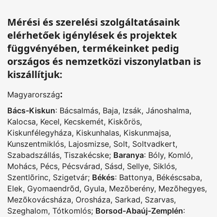
Mérési és szerelési szolgáltatásaink
elérhetőek igénylések és projektek
függvényében, termékeinket pedig
országos és nemzetközi viszonylatban is
kiszállítjuk:
:
Magyarország
Bács-Kiskun
:
Bácsalmás
,
Baja
,
Izsák
,
Jánoshalma
,
Kalocsa
,
Kecel
,
Kecskemét
,
Kiskõrös
,
Kiskunfélegyháza
,
Kiskunhalas
,
Kiskunmajsa
,
Kunszentmiklós
,
Lajosmizse
,
Solt
,
Soltvadkert
,
Szabadszállás
,
Tiszakécske
;
Baranya
:
Bóly
,
Komló
,
Mohács
,
Pécs
,
Pécsvárad
,
Sásd
,
Sellye
,
Siklós
,
Szentlõrinc
,
Szigetvár
;
Békés
:
Battonya
,
Békéscsaba
,
Elek
,
Gyomaendrõd
,
Gyula
,
Mezõberény
,
Mezõhegyes
,
Mezõkovácsháza
,
Orosháza
,
Sarkad
,
Szarvas
,
Szeghalom
,
Tótkomlós
;
Borsod-Abaúj-Zemplén
: