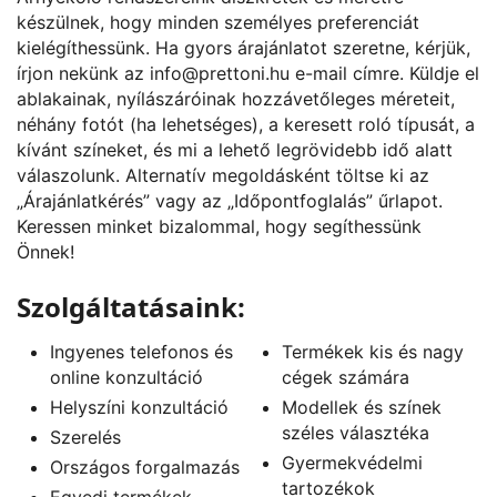
készülnek, hogy minden személyes preferenciát
kielégíthessünk. Ha gyors árajánlatot szeretne, kérjük,
írjon nekünk az
info@prettoni.hu
e-mail címre. Küldje el
ablakainak, nyílászáróinak hozzávetőleges méreteit,
néhány fotót (ha lehetséges), a keresett roló típusát, a
kívánt színeket, és mi a lehető legrövidebb idő alatt
válaszolunk. Alternatív megoldásként töltse ki az
„
Árajánlatkérés
” vagy az „
Időpontfoglalás
” űrlapot.
Keressen minket bizalommal, hogy segíthessünk
Önnek!
Szolgáltatásaink:
Ingyenes telefonos és
Termékek kis és nagy
online konzultáció
cégek számára
Helyszíni konzultáció
Modellek és színek
széles választéka
Szerelés
Gyermekvédelmi
Országos forgalmazás
tartozékok
Egyedi termékek