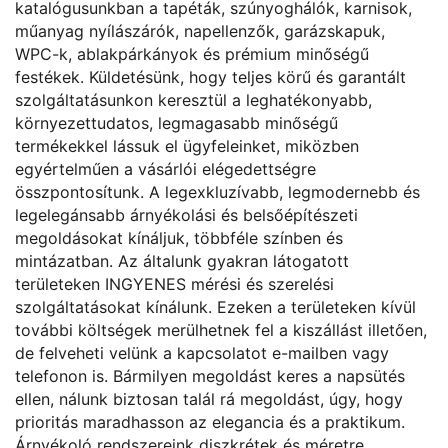
katalógusunkban a tapéták, szúnyoghálók, karnisok,
műanyag nyílászárók, napellenzők, garázskapuk,
WPC-k, ablakpárkányok és prémium minőségű
festékek. Küldetésünk, hogy teljes körű és garantált
szolgáltatásunkon keresztül a leghatékonyabb,
környezettudatos, legmagasabb minőségű
termékekkel lássuk el ügyfeleinket, miközben
egyértelműen a vásárlói elégedettségre
összpontosítunk. A legexkluzívabb, legmodernebb és
legelegánsabb árnyékolási és belsőépítészeti
megoldásokat kínáljuk, többféle színben és
mintázatban. Az általunk gyakran látogatott
területeken INGYENES mérési és szerelési
szolgáltatásokat kínálunk. Ezeken a területeken kívül
további költségek merülhetnek fel a kiszállást illetően,
de felveheti velünk a kapcsolatot e-mailben vagy
telefonon is. Bármilyen megoldást keres a napsütés
ellen, nálunk biztosan talál rá megoldást, úgy, hogy
prioritás maradhasson az elegancia és a praktikum.
Árnyékoló rendszereink diszkrétek és méretre