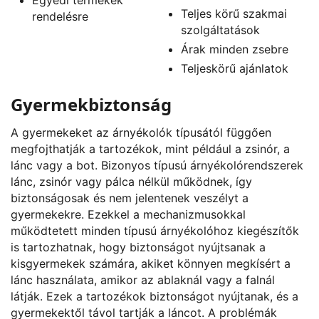
Teljes körű szakmai
rendelésre
szolgáltatások
Árak minden zsebre
Teljeskörű ajánlatok
Gyermekbiztonság
A gyermekeket az árnyékolók típusától függően
megfojthatják a tartozékok, mint például a zsinór, a
lánc vagy a bot. Bizonyos típusú árnyékolórendszerek
lánc, zsinór vagy pálca nélkül működnek, így
biztonságosak és nem jelentenek veszélyt a
gyermekekre. Ezekkel a mechanizmusokkal
működtetett minden típusú árnyékolóhoz kiegészítők
is tartozhatnak, hogy biztonságot nyújtsanak a
kisgyermekek számára, akiket könnyen megkísért a
lánc használata, amikor az ablaknál vagy a falnál
látják. Ezek a tartozékok biztonságot nyújtanak, és a
gyermekektől távol tartják a láncot. A problémák