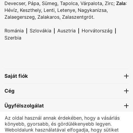
Devecser
,
Pápa
,
Sümeg
,
Tapolca
,
Várpalota
,
Zirc
;
Zala
:
Hévíz
,
Keszthely
,
Lenti
,
Letenye
,
Nagykanizsa
,
Zalaegerszeg
,
Zalakaros
,
Zalaszentgrót
.
|
|
|
|
Románia
Szlovákia
Ausztria
Horvátország
Szerbia
Saját fiók
Cég
Ügyfélszolgálat
Az oldal használ annak érdekében, hogy a vásárlás
Kapcsolat
könyebb, gyorsabb, és gördülékenyebb legyen.
Weboldalunk használatával elfogadja, hogy sütiket