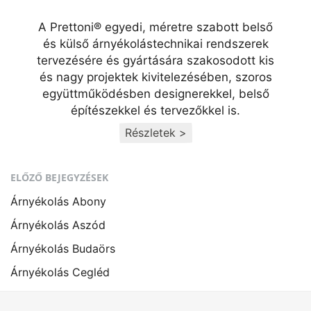
A Prettoni® egyedi, méretre szabott belső
és külső árnyékolástechnikai rendszerek
tervezésére és gyártására szakosodott kis
és nagy projektek kivitelezésében, szoros
együttműködésben designerekkel, belső
építészekkel és tervezőkkel is.
Részletek >
ELŐZŐ BEJEGYZÉSEK
Árnyékolás Abony
Árnyékolás Aszód
Árnyékolás Budaörs
Árnyékolás Cegléd