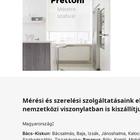
Prettoni
Méretre
szabva!
Mérési és szerelési szolgáltatásaink
nemzetközi viszonylatban is kiszállítj
:
Magyarország
Bács-Kiskun
:
Bácsalmás
,
Baja
,
Izsák
,
Jánoshalma
,
Kaloc
Szabadszállás
,
Tiszakécske
;
Baranya
:
Bóly
,
Komló
,
Mohá