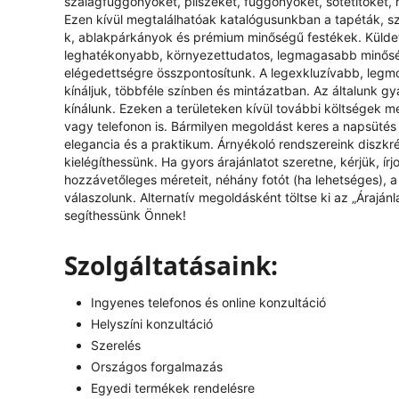
szalagfüggönyöket, pliszéket, függönyöket, sötétítőket, 
Ezen kívül megtalálhatóak katalógusunkban a tapéták, s
k, ablakpárkányok és prémium minőségű festékek. Küldeté
leghatékonyabb, környezettudatos, legmagasabb minőség
elégedettségre összpontosítunk. A legexkluzívabb, legm
kínáljuk, többféle színben és mintázatban. Az általunk g
kínálunk. Ezeken a területeken kívül további költségek mer
vagy telefonon is. Bármilyen megoldást keres a napsütés 
elegancia és a praktikum. Árnyékoló rendszereink diszkr
kielégíthessünk. Ha gyors árajánlatot szeretne, kérjük, í
hozzávetőleges méreteit, néhány fotót (ha lehetséges), a k
válaszolunk. Alternatív megoldásként töltse ki az „
Árajánl
segíthessünk Önnek!
Szolgáltatásaink:
Ingyenes telefonos és online konzultáció
Helyszíni konzultáció
Szerelés
Országos forgalmazás
Egyedi termékek rendelésre