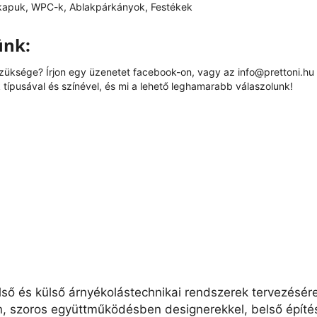
kapuk, WPC-k, Ablakpárkányok, Festékek
ünk:
szüksége? Írjon egy üzenetet
facebook
-on, vagy az
info@prettoni.hu
típusával és színével, és mi a lehető leghamarabb válaszolunk!
lső és külső árnyékolástechnikai rendszerek tervezésér
n, szoros együttműködésben designerekkel, belső építés