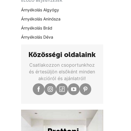
ELŐZŐ BEJEGYZÉSEK
Árnyékolás Algyógy
Árnyékolás Aninósza
Árnyékolás Brád
Árnyékolás Déva
Közösségi oldalaink
Csatlakozzon csoportunkhoz
és értesüljön elsőként minden
akcióról és ajánlatról!