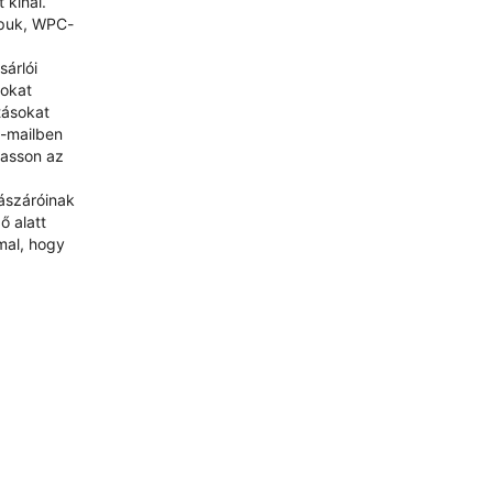
 kínál.
apuk, WPC-
árlói
sokat
tásokat
e-mailben
hasson az
lászáróinak
ő alatt
mal, hogy