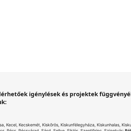
 elérhetőek igénylések és projektek függvény
uk:
sa
,
Kecel
,
Kecskemét
,
Kiskõrös
,
Kiskunfélegyháza
,
Kiskunhalas
,
Kisk
cs
,
Pécs
,
Pécsvárad
,
Sásd
,
Sellye
,
Siklós
,
Szentlõrinc
,
Szigetvár
;
Bé