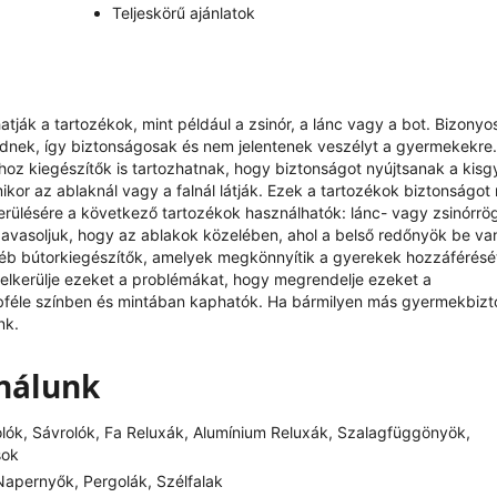
Teljeskörű ajánlatok
ják a tartozékok, mint például a zsinór, a lánc vagy a bot. Bizonyo
ödnek, így biztonságosak és nem jelentenek veszélyt a gyermekekre.
oz kiegészítők is tartozhatnak, hogy biztonságot nyújtsanak a kis
kor az ablaknál vagy a falnál látják. Ezek a tartozékok biztonságot 
kerülésére a következő tartozékok használhatók: lánc- vagy zsinórrö
avasoljuk, hogy az ablakok közelében, ahol a belső redőnyök be v
éb bútorkiegészítők, amelyek megkönnyítik a gyerekek hozzáférésé
y elkerülje ezeket a problémákat, hogy megrendelje ezeket a
bbféle színben és mintában kaphatók. Ha bármilyen más gyermekbizt
nk.
ínálunk
olók, Sávrolók, Fa Reluxák, Alumínium Reluxák, Szalagfüggönyök,
sok
apernyők, Pergolák, Szélfalak