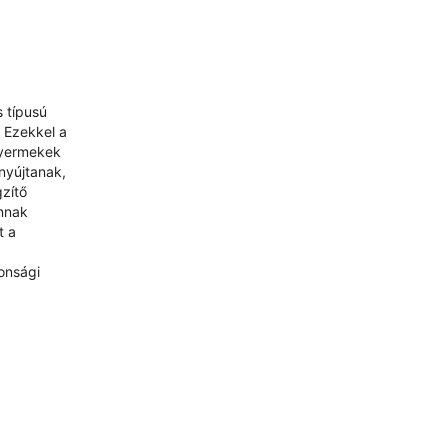
s típusú
 Ezekkel a
gyermekek
nyújtanak,
gzítő
annak
t a
onsági