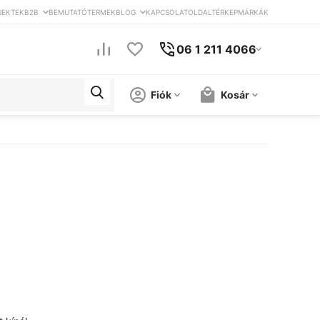
JEKTEK
B2B
BEMUTATÓTERMEK
BLOG
KAPCSOLAT
OLDALTÉRKEP
MÁRKÁK
06 1 211 4066
Fiók
Kosár