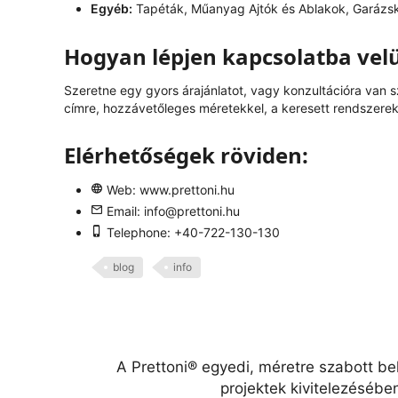
Egyéb:
Tapéták, Műanyag Ajtók és Ablakok, Garázs
Hogyan lépjen kapcsolatba vel
Szeretne egy gyors árajánlatot, vagy konzultációra van 
címre, hozzávetőleges méretekkel, a keresett rendszerek 
Elérhetőségek röviden:
Web:
www.prettoni.hu
Email:
info@prettoni.hu
Telephone: +40-722-130-130
blog
info
A Prettoni® egyedi, méretre szabott be
projektek kivitelezésébe