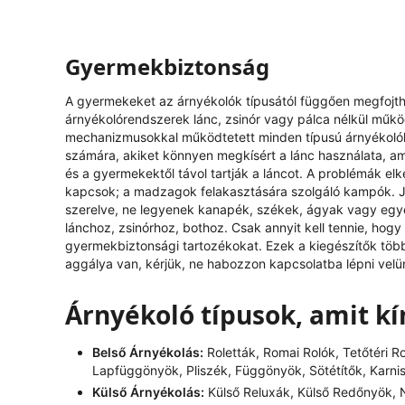
Gyermekbiztonság
A gyermekeket az árnyékolók típusától függően megfojthat
árnyékolórendszerek lánc, zsinór vagy pálca nélkül műk
mechanizmusokkal működtetett minden típusú árnyékolóh
számára, akiket könnyen megkísért a lánc használata, ami
és a gyermekektől távol tartják a láncot. A problémák el
kapcsok; a madzagok felakasztására szolgáló kampók. J
szerelve, ne legyenek kanapék, székek, ágyak vagy egy
lánchoz, zsinórhoz, bothoz. Csak annyit kell tennie, hog
gyermekbiztonsági tartozékokat. Ezek a kiegészítők tö
aggálya van, kérjük, ne habozzon kapcsolatba lépni velü
Árnyékoló típusok, amit k
Belső Árnyékolás:
Roletták, Romai Rolók, Tetőtéri R
Lapfüggönyök, Pliszék, Függönyök, Sötétítők, Karni
Külső Árnyékolás:
Külső Reluxák, Külső Redőnyök, N