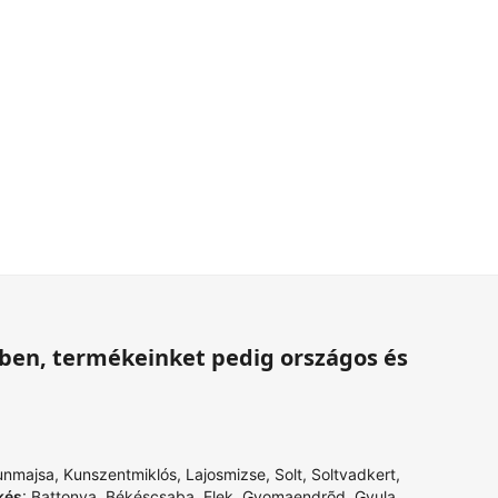
ében, termékeinket pedig országos és
unmajsa
,
Kunszentmiklós
,
Lajosmizse
,
Solt
,
Soltvadkert
,
kés
:
Battonya
,
Békéscsaba
,
Elek
,
Gyomaendrõd
,
Gyula
,