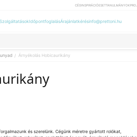
CÉG
INSPIRÁCIÓ
ESETTANULMÁNYOK
PRO
Szolgáltatások
Időpontfoglalás
Árajánlatkérés
info@prettoni.hu
Hunyad
Árnyékolás Hobicaurikány
/
aurikány
at forgalmazunk és szerelünk. Cégünk méretre gyártott rolókat,