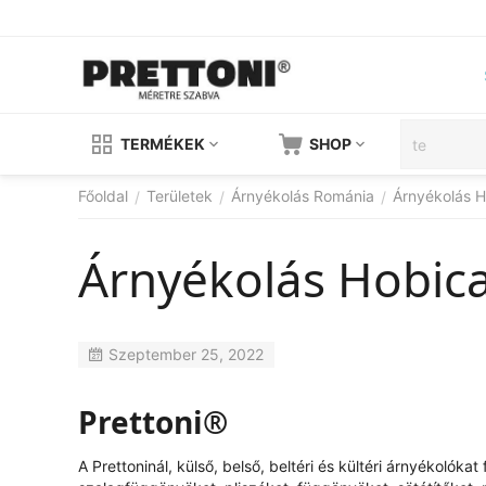
TERMÉKEK
SHOP
Főoldal
Területek
Árnyékolás Románia
Árnyékolás 
/
/
/
Árnyékolás Hobic
Szeptember 25, 2022
Prettoni®
A Prettoninál, külső, belső, beltéri és kültéri árnyékolók