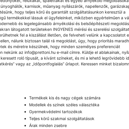
redőnyöket, reluxákat, spalettákat és egyéb árnyékoló megoldásokat
zúnyoghálók, karnisok, műanyag nyílászárók, napellenzők, garázsk
sünk, hogy teljes körű és garantált szolgáltatásunkon keresztül a
ű termékekkel lássuk el ügyfeleinket, miközben egyértelműen a vás
odernebb és legelegánsabb árnyékolási és belsőépítészeti megoldá
yakran látogatott területeken INGYENES mérési és szerelési szolgálta
ülhetnek fel a kiszállást illetően, de felveheti velünk a kapcsolatot 
ellen, nálunk biztosan talál rá megoldást, úgy, hogy prioritás marad
étek és méretre készülnek, hogy minden személyes preferenciát
rjon nekünk az
info@prettoni.hu
e-mail címre. Küldje el ablakainak, nyí
eresett roló típusát, a kívánt színeket, és mi a lehető legrövidebb id
atkérés
” vagy az „
Időpontfoglalás
” űrlapot. Keressen minket bizalom
Termékek kis és nagy cégek számára
Modellek és színek széles választéka
Gyermekvédelmi tartozékok
Teljes körű szakmai szolgáltatások
Árak minden zsebre