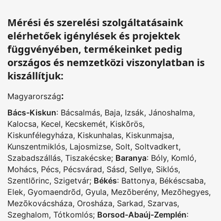
Mérési és szerelési szolgáltatásaink
elérhetőek igénylések és projektek
függvényében, termékeinket pedig
országos és nemzetközi viszonylatban is
kiszállítjuk:
:
Magyarország
Bács-Kiskun
:
Bácsalmás
,
Baja
,
Izsák
,
Jánoshalma
,
Kalocsa
,
Kecel
,
Kecskemét
,
Kiskõrös
,
Kiskunfélegyháza
,
Kiskunhalas
,
Kiskunmajsa
,
Kunszentmiklós
,
Lajosmizse
,
Solt
,
Soltvadkert
,
Szabadszállás
,
Tiszakécske
;
Baranya
:
Bóly
,
Komló
,
Mohács
,
Pécs
,
Pécsvárad
,
Sásd
,
Sellye
,
Siklós
,
Szentlõrinc
,
Szigetvár
;
Békés
:
Battonya
,
Békéscsaba
,
Elek
,
Gyomaendrõd
,
Gyula
,
Mezõberény
,
Mezõhegyes
,
Mezõkovácsháza
,
Orosháza
,
Sarkad
,
Szarvas
,
Szeghalom
,
Tótkomlós
;
Borsod-Abaúj-Zemplén
: