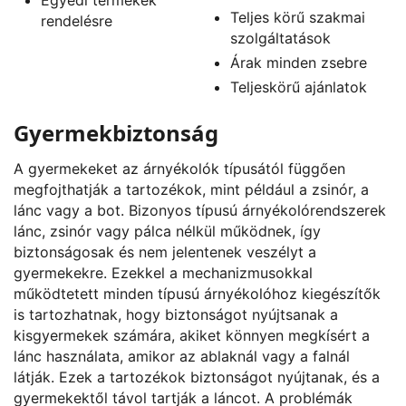
Teljes körű szakmai
rendelésre
szolgáltatások
Árak minden zsebre
Teljeskörű ajánlatok
Gyermekbiztonság
A gyermekeket az árnyékolók típusától függően
megfojthatják a tartozékok, mint például a zsinór, a
lánc vagy a bot. Bizonyos típusú árnyékolórendszerek
lánc, zsinór vagy pálca nélkül működnek, így
biztonságosak és nem jelentenek veszélyt a
gyermekekre. Ezekkel a mechanizmusokkal
működtetett minden típusú árnyékolóhoz kiegészítők
is tartozhatnak, hogy biztonságot nyújtsanak a
kisgyermekek számára, akiket könnyen megkísért a
lánc használata, amikor az ablaknál vagy a falnál
látják. Ezek a tartozékok biztonságot nyújtanak, és a
gyermekektől távol tartják a láncot. A problémák