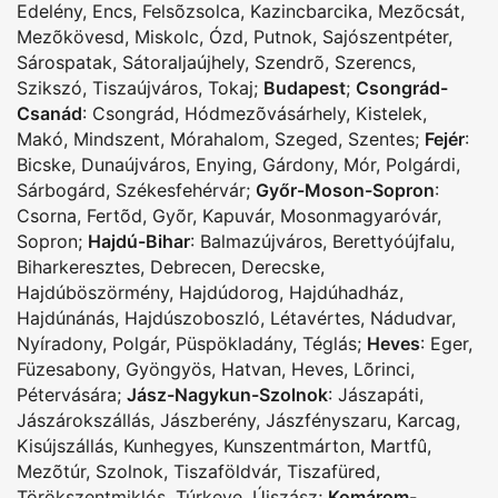
Edelény
,
Encs
,
Felsõzsolca
,
Kazincbarcika
,
Mezõcsát
,
Mezõkövesd
,
Miskolc
,
Ózd
,
Putnok
,
Sajószentpéter
,
Sárospatak
,
Sátoraljaújhely
,
Szendrõ
,
Szerencs
,
Szikszó
,
Tiszaújváros
,
Tokaj
;
Budapest
;
Csongrád-
Csanád
:
Csongrád
,
Hódmezõvásárhely
,
Kistelek
,
Makó
,
Mindszent
,
Mórahalom
,
Szeged
,
Szentes
;
Fejér
:
Bicske
,
Dunaújváros
,
Enying
,
Gárdony
,
Mór
,
Polgárdi
,
Sárbogárd
,
Székesfehérvár
;
Győr-Moson-Sopron
:
Csorna
,
Fertõd
,
Gyõr
,
Kapuvár
,
Mosonmagyaróvár
,
Sopron
;
Hajdú-Bihar
:
Balmazújváros
,
Berettyóújfalu
,
Biharkeresztes
,
Debrecen
,
Derecske
,
Hajdúböszörmény
,
Hajdúdorog
,
Hajdúhadház
,
Hajdúnánás
,
Hajdúszoboszló
,
Létavértes
,
Nádudvar
,
Nyíradony
,
Polgár
,
Püspökladány
,
Téglás
;
Heves
:
Eger
,
Füzesabony
,
Gyöngyös
,
Hatvan
,
Heves
,
Lõrinci
,
Pétervására
;
Jász-Nagykun-Szolnok
:
Jászapáti
,
Jászárokszállás
,
Jászberény
,
Jászfényszaru
,
Karcag
,
Kisújszállás
,
Kunhegyes
,
Kunszentmárton
,
Martfû
,
Mezõtúr
,
Szolnok
,
Tiszaföldvár
,
Tiszafüred
,
Törökszentmiklós
,
Túrkeve
,
Újszász
;
Komárom-