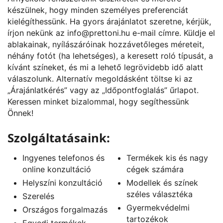
készülnek, hogy minden személyes preferenciát
kielégíthessünk. Ha gyors árajánlatot szeretne, kérjük,
írjon nekünk az
info@prettoni.hu
e-mail címre. Küldje el
ablakainak, nyílászáróinak hozzávetőleges méreteit,
néhány fotót (ha lehetséges), a keresett roló típusát, a
kívánt színeket, és mi a lehető legrövidebb idő alatt
válaszolunk. Alternatív megoldásként töltse ki az
„
Árajánlatkérés
” vagy az „
Időpontfoglalás
” űrlapot.
Keressen minket bizalommal, hogy segíthessünk
Önnek!
Szolgáltatásaink:
Ingyenes telefonos és
Termékek kis és nagy
online konzultáció
cégek számára
Helyszíni konzultáció
Modellek és színek
széles választéka
Szerelés
Gyermekvédelmi
Országos forgalmazás
tartozékok
Egyedi termékek