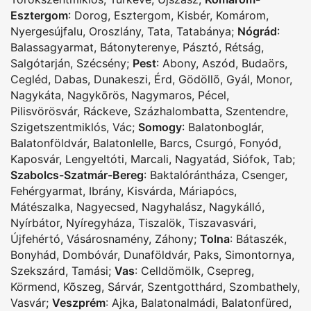
Esztergom
:
Dorog
,
Esztergom
,
Kisbér
,
Komárom
,
Nyergesújfalu
,
Oroszlány
,
Tata
,
Tatabánya
;
Nógrád
:
Balassagyarmat
,
Bátonyterenye
,
Pásztó
,
Rétság
,
Salgótarján
,
Szécsény
;
Pest
:
Abony
,
Aszód
,
Budaörs
,
Cegléd
,
Dabas
,
Dunakeszi
,
Érd
,
Gödöllõ
,
Gyál
,
Monor
,
Nagykáta
,
Nagykõrös
,
Nagymaros
,
Pécel
,
Pilisvörösvár
,
Ráckeve
,
Százhalombatta
,
Szentendre
,
Szigetszentmiklós
,
Vác
;
Somogy
:
Balatonboglár
,
Balatonföldvár
,
Balatonlelle
,
Barcs
,
Csurgó
,
Fonyód
,
Kaposvár
,
Lengyeltóti
,
Marcali
,
Nagyatád
,
Siófok
,
Tab
;
Szabolcs-Szatmár-Bereg
:
Baktalórántháza
,
Csenger
,
Fehérgyarmat
,
Ibrány
,
Kisvárda
,
Máriapócs
,
Mátészalka
,
Nagyecsed
,
Nagyhalász
,
Nagykálló
,
Nyírbátor
,
Nyíregyháza
,
Tiszalök
,
Tiszavasvári
,
Újfehértó
,
Vásárosnamény
,
Záhony
;
Tolna
:
Bátaszék
,
Bonyhád
,
Dombóvár
,
Dunaföldvár
,
Paks
,
Simontornya
,
Szekszárd
,
Tamási
;
Vas
:
Celldömölk
,
Csepreg
,
Körmend
,
Kõszeg
,
Sárvár
,
Szentgotthárd
,
Szombathely
,
Vasvár
;
Veszprém
:
Ajka
,
Balatonalmádi
,
Balatonfüred
,