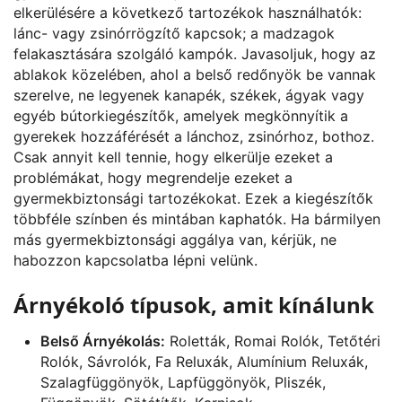
elkerülésére a következő tartozékok használhatók:
lánc- vagy zsinórrögzítő kapcsok; a madzagok
felakasztására szolgáló kampók. Javasoljuk, hogy az
ablakok közelében, ahol a belső redőnyök be vannak
szerelve, ne legyenek kanapék, székek, ágyak vagy
egyéb bútorkiegészítők, amelyek megkönnyítik a
gyerekek hozzáférését a lánchoz, zsinórhoz, bothoz.
Csak annyit kell tennie, hogy elkerülje ezeket a
problémákat, hogy megrendelje ezeket a
gyermekbiztonsági tartozékokat. Ezek a kiegészítők
többféle színben és mintában kaphatók. Ha bármilyen
más gyermekbiztonsági aggálya van, kérjük, ne
habozzon kapcsolatba lépni velünk.
Árnyékoló típusok, amit kínálunk
Belső Árnyékolás:
Roletták, Romai Rolók, Tetőtéri
Rolók, Sávrolók, Fa Reluxák, Alumínium Reluxák,
Szalagfüggönyök, Lapfüggönyök, Pliszék,