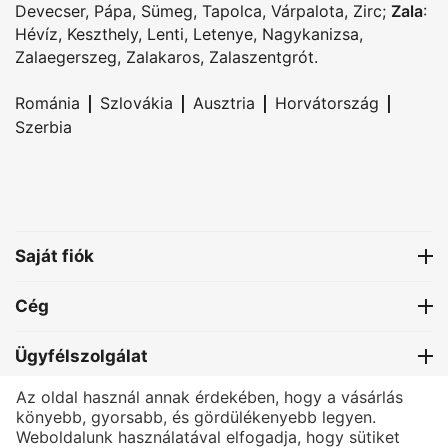
Devecser
,
Pápa
,
Sümeg
,
Tapolca
,
Várpalota
,
Zirc
;
Zala
:
Hévíz
,
Keszthely
,
Lenti
,
Letenye
,
Nagykanizsa
,
Zalaegerszeg
,
Zalakaros
,
Zalaszentgrót
.
|
|
|
|
Románia
Szlovákia
Ausztria
Horvátország
Szerbia
Saját fiók
Cég
Ügyfélszolgálat
Az oldal használ annak érdekében, hogy a vásárlás
Kapcsolat
könyebb, gyorsabb, és gördülékenyebb legyen.
Weboldalunk használatával elfogadja, hogy sütiket