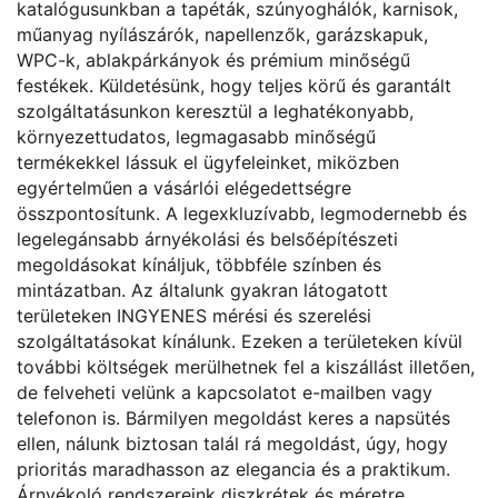
katalógusunkban a tapéták, szúnyoghálók, karnisok,
műanyag nyílászárók, napellenzők, garázskapuk,
WPC-k, ablakpárkányok és prémium minőségű
festékek. Küldetésünk, hogy teljes körű és garantált
szolgáltatásunkon keresztül a leghatékonyabb,
környezettudatos, legmagasabb minőségű
termékekkel lássuk el ügyfeleinket, miközben
egyértelműen a vásárlói elégedettségre
összpontosítunk. A legexkluzívabb, legmodernebb és
legelegánsabb árnyékolási és belsőépítészeti
megoldásokat kínáljuk, többféle színben és
mintázatban. Az általunk gyakran látogatott
területeken INGYENES mérési és szerelési
szolgáltatásokat kínálunk. Ezeken a területeken kívül
további költségek merülhetnek fel a kiszállást illetően,
de felveheti velünk a kapcsolatot e-mailben vagy
telefonon is. Bármilyen megoldást keres a napsütés
ellen, nálunk biztosan talál rá megoldást, úgy, hogy
prioritás maradhasson az elegancia és a praktikum.
Árnyékoló rendszereink diszkrétek és méretre