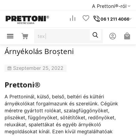
A Prettoni®-ról
06 1 211 4066
Árnyékolás Broșteni
Szeptember 25, 2022
Prettoni®
A Prettoninál, külső, belső, beltéri és kültéri
árnyékolókat forgalmazunk és szerelünk. Cégünk
méretre gyártott rolókat, szalagfüggönyöket,
pliszéket, függönyöket, sötétítőket, redőnyöket,
reluxákat, spalettákat és egyéb árnyékoló
megoldásokat kínál. Ezen kívül megtalálhatóak