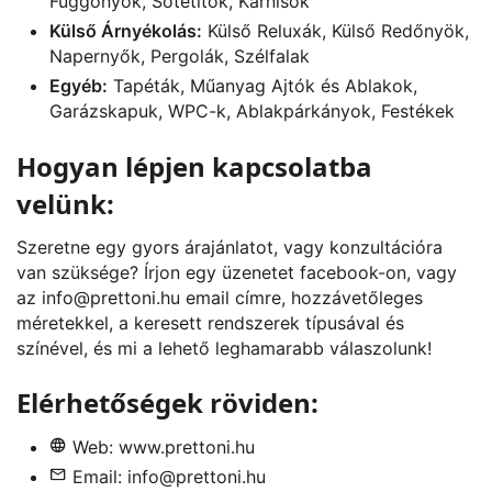
Függönyök, Sötétítők, Karnisok
Külső Árnyékolás:
Külső Reluxák, Külső Redőnyök,
Napernyők, Pergolák, Szélfalak
Egyéb:
Tapéták, Műanyag Ajtók és Ablakok,
Garázskapuk, WPC-k, Ablakpárkányok, Festékek
Hogyan lépjen kapcsolatba
velünk:
Szeretne egy gyors árajánlatot, vagy konzultációra
van szüksége? Írjon egy üzenetet
facebook
-on, vagy
az
info@prettoni.hu
email címre, hozzávetőleges
méretekkel, a keresett rendszerek típusával és
színével, és mi a lehető leghamarabb válaszolunk!
Elérhetőségek röviden:
Web:
www.prettoni.hu
Email:
info@prettoni.hu