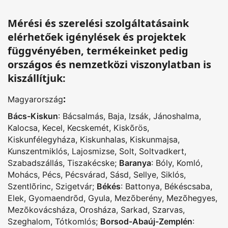
Mérési és szerelési szolgáltatásaink
elérhetőek igénylések és projektek
függvényében, termékeinket pedig
országos és nemzetközi viszonylatban is
kiszállítjuk:
:
Magyarország
Bács-Kiskun
:
Bácsalmás
,
Baja
,
Izsák
,
Jánoshalma
,
Kalocsa
,
Kecel
,
Kecskemét
,
Kiskõrös
,
Kiskunfélegyháza
,
Kiskunhalas
,
Kiskunmajsa
,
Kunszentmiklós
,
Lajosmizse
,
Solt
,
Soltvadkert
,
Szabadszállás
,
Tiszakécske
;
Baranya
:
Bóly
,
Komló
,
Mohács
,
Pécs
,
Pécsvárad
,
Sásd
,
Sellye
,
Siklós
,
Szentlõrinc
,
Szigetvár
;
Békés
:
Battonya
,
Békéscsaba
,
Elek
,
Gyomaendrõd
,
Gyula
,
Mezõberény
,
Mezõhegyes
,
Mezõkovácsháza
,
Orosháza
,
Sarkad
,
Szarvas
,
Szeghalom
,
Tótkomlós
;
Borsod-Abaúj-Zemplén
: