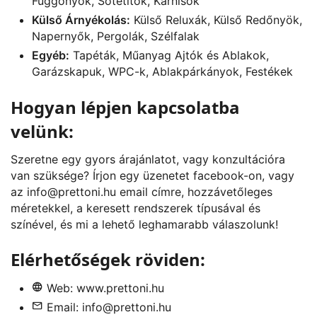
Függönyök, Sötétítők, Karnisok
Külső Árnyékolás:
Külső Reluxák, Külső Redőnyök,
Napernyők, Pergolák, Szélfalak
Egyéb:
Tapéták, Műanyag Ajtók és Ablakok,
Garázskapuk, WPC-k, Ablakpárkányok, Festékek
Hogyan lépjen kapcsolatba
velünk:
Szeretne egy gyors árajánlatot, vagy konzultációra
van szüksége? Írjon egy üzenetet
facebook
-on, vagy
az
info@prettoni.hu
email címre, hozzávetőleges
méretekkel, a keresett rendszerek típusával és
színével, és mi a lehető leghamarabb válaszolunk!
Elérhetőségek röviden:
Web:
www.prettoni.hu
Email:
info@prettoni.hu