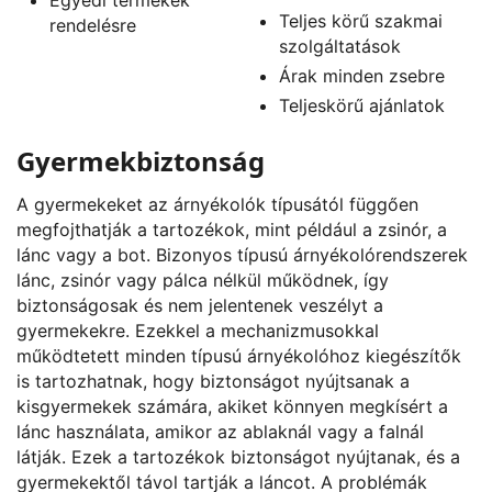
Teljes körű szakmai
rendelésre
szolgáltatások
Árak minden zsebre
Teljeskörű ajánlatok
Gyermekbiztonság
A gyermekeket az árnyékolók típusától függően
megfojthatják a tartozékok, mint például a zsinór, a
lánc vagy a bot. Bizonyos típusú árnyékolórendszerek
lánc, zsinór vagy pálca nélkül működnek, így
biztonságosak és nem jelentenek veszélyt a
gyermekekre. Ezekkel a mechanizmusokkal
működtetett minden típusú árnyékolóhoz kiegészítők
is tartozhatnak, hogy biztonságot nyújtsanak a
kisgyermekek számára, akiket könnyen megkísért a
lánc használata, amikor az ablaknál vagy a falnál
látják. Ezek a tartozékok biztonságot nyújtanak, és a
gyermekektől távol tartják a láncot. A problémák