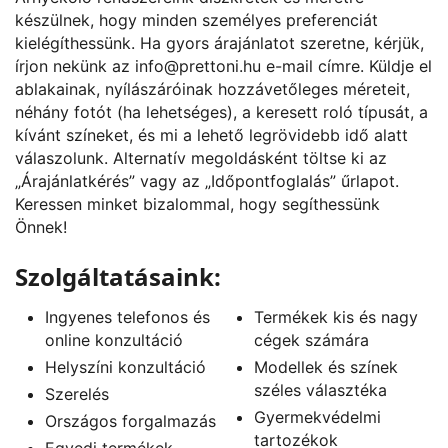
készülnek, hogy minden személyes preferenciát
kielégíthessünk. Ha gyors árajánlatot szeretne, kérjük,
írjon nekünk az
info@prettoni.hu
e-mail címre. Küldje el
ablakainak, nyílászáróinak hozzávetőleges méreteit,
néhány fotót (ha lehetséges), a keresett roló típusát, a
kívánt színeket, és mi a lehető legrövidebb idő alatt
válaszolunk. Alternatív megoldásként töltse ki az
„
Árajánlatkérés
” vagy az „
Időpontfoglalás
” űrlapot.
Keressen minket bizalommal, hogy segíthessünk
Önnek!
Szolgáltatásaink:
Ingyenes telefonos és
Termékek kis és nagy
online konzultáció
cégek számára
Helyszíni konzultáció
Modellek és színek
széles választéka
Szerelés
Gyermekvédelmi
Országos forgalmazás
tartozékok
Egyedi termékek