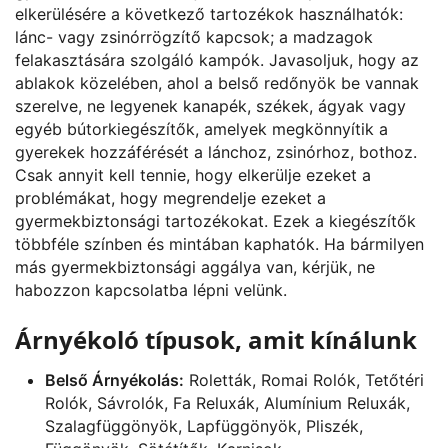
elkerülésére a következő tartozékok használhatók:
lánc- vagy zsinórrögzítő kapcsok; a madzagok
felakasztására szolgáló kampók. Javasoljuk, hogy az
ablakok közelében, ahol a belső redőnyök be vannak
szerelve, ne legyenek kanapék, székek, ágyak vagy
egyéb bútorkiegészítők, amelyek megkönnyítik a
gyerekek hozzáférését a lánchoz, zsinórhoz, bothoz.
Csak annyit kell tennie, hogy elkerülje ezeket a
problémákat, hogy megrendelje ezeket a
gyermekbiztonsági tartozékokat. Ezek a kiegészítők
többféle színben és mintában kaphatók. Ha bármilyen
más gyermekbiztonsági aggálya van, kérjük, ne
habozzon kapcsolatba lépni velünk.
Árnyékoló típusok, amit kínálunk
Belső Árnyékolás:
Roletták, Romai Rolók, Tetőtéri
Rolók, Sávrolók, Fa Reluxák, Alumínium Reluxák,
Szalagfüggönyök, Lapfüggönyök, Pliszék,