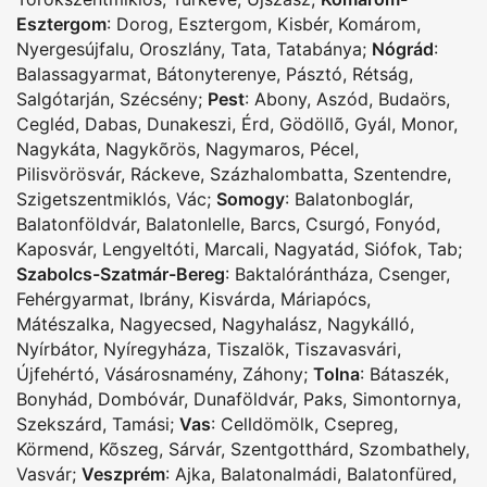
Esztergom
:
Dorog
,
Esztergom
,
Kisbér
,
Komárom
,
Nyergesújfalu
,
Oroszlány
,
Tata
,
Tatabánya
;
Nógrád
:
Balassagyarmat
,
Bátonyterenye
,
Pásztó
,
Rétság
,
Salgótarján
,
Szécsény
;
Pest
:
Abony
,
Aszód
,
Budaörs
,
Cegléd
,
Dabas
,
Dunakeszi
,
Érd
,
Gödöllõ
,
Gyál
,
Monor
,
Nagykáta
,
Nagykõrös
,
Nagymaros
,
Pécel
,
Pilisvörösvár
,
Ráckeve
,
Százhalombatta
,
Szentendre
,
Szigetszentmiklós
,
Vác
;
Somogy
:
Balatonboglár
,
Balatonföldvár
,
Balatonlelle
,
Barcs
,
Csurgó
,
Fonyód
,
Kaposvár
,
Lengyeltóti
,
Marcali
,
Nagyatád
,
Siófok
,
Tab
;
Szabolcs-Szatmár-Bereg
:
Baktalórántháza
,
Csenger
,
Fehérgyarmat
,
Ibrány
,
Kisvárda
,
Máriapócs
,
Mátészalka
,
Nagyecsed
,
Nagyhalász
,
Nagykálló
,
Nyírbátor
,
Nyíregyháza
,
Tiszalök
,
Tiszavasvári
,
Újfehértó
,
Vásárosnamény
,
Záhony
;
Tolna
:
Bátaszék
,
Bonyhád
,
Dombóvár
,
Dunaföldvár
,
Paks
,
Simontornya
,
Szekszárd
,
Tamási
;
Vas
:
Celldömölk
,
Csepreg
,
Körmend
,
Kõszeg
,
Sárvár
,
Szentgotthárd
,
Szombathely
,
Vasvár
;
Veszprém
:
Ajka
,
Balatonalmádi
,
Balatonfüred
,