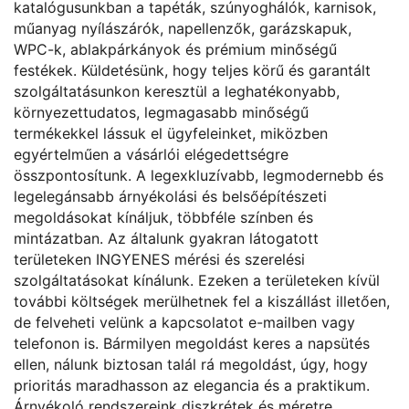
katalógusunkban a tapéták, szúnyoghálók, karnisok,
műanyag nyílászárók, napellenzők, garázskapuk,
WPC-k, ablakpárkányok és prémium minőségű
festékek. Küldetésünk, hogy teljes körű és garantált
szolgáltatásunkon keresztül a leghatékonyabb,
környezettudatos, legmagasabb minőségű
termékekkel lássuk el ügyfeleinket, miközben
egyértelműen a vásárlói elégedettségre
összpontosítunk. A legexkluzívabb, legmodernebb és
legelegánsabb árnyékolási és belsőépítészeti
megoldásokat kínáljuk, többféle színben és
mintázatban. Az általunk gyakran látogatott
területeken INGYENES mérési és szerelési
szolgáltatásokat kínálunk. Ezeken a területeken kívül
további költségek merülhetnek fel a kiszállást illetően,
de felveheti velünk a kapcsolatot e-mailben vagy
telefonon is. Bármilyen megoldást keres a napsütés
ellen, nálunk biztosan talál rá megoldást, úgy, hogy
prioritás maradhasson az elegancia és a praktikum.
Árnyékoló rendszereink diszkrétek és méretre