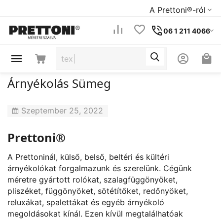
A Prettoni®-ról
06 1 211 4066
Árnyékolás Sümeg
Szeptember 25, 2022
Prettoni®
A Prettoninál, külső, belső, beltéri és kültéri
árnyékolókat forgalmazunk és szerelünk. Cégünk
méretre gyártott rolókat, szalagfüggönyöket,
pliszéket, függönyöket, sötétítőket, redőnyöket,
reluxákat, spalettákat és egyéb árnyékoló
megoldásokat kínál. Ezen kívül megtalálhatóak