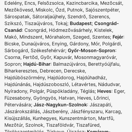
Edelény
,
Encs
,
Felsõzsolca
,
Kazincbarcika
,
Mezõcsát
,
Mezõkövesd
,
Miskolc
,
Ózd
,
Putnok
,
Sajószentpéter
,
Sárospatak
,
Sátoraljaújhely
,
Szendrõ
,
Szerencs
,
Szikszó
,
Tiszaújváros
,
Tokaj
;
Budapest
;
Csongrád-
Csanád
:
Csongrád
,
Hódmezõvásárhely
,
Kistelek
,
Makó
,
Mindszent
,
Mórahalom
,
Szeged
,
Szentes
;
Fejér
:
Bicske
,
Dunaújváros
,
Enying
,
Gárdony
,
Mór
,
Polgárdi
,
Sárbogárd
,
Székesfehérvár
;
Győr-Moson-Sopron
:
Csorna
,
Fertõd
,
Gyõr
,
Kapuvár
,
Mosonmagyaróvár
,
Sopron
;
Hajdú-Bihar
:
Balmazújváros
,
Berettyóújfalu
,
Biharkeresztes
,
Debrecen
,
Derecske
,
Hajdúböszörmény
,
Hajdúdorog
,
Hajdúhadház
,
Hajdúnánás
,
Hajdúszoboszló
,
Létavértes
,
Nádudvar
,
Nyíradony
,
Polgár
,
Püspökladány
,
Téglás
;
Heves
:
Eger
,
Füzesabony
,
Gyöngyös
,
Hatvan
,
Heves
,
Lõrinci
,
Pétervására
;
Jász-Nagykun-Szolnok
:
Jászapáti
,
Jászárokszállás
,
Jászberény
,
Jászfényszaru
,
Karcag
,
Kisújszállás
,
Kunhegyes
,
Kunszentmárton
,
Martfû
,
Mezõtúr
,
Szolnok
,
Tiszaföldvár
,
Tiszafüred
,
Törökszentmiklós
,
Túrkeve
,
Újszász
;
Komárom-