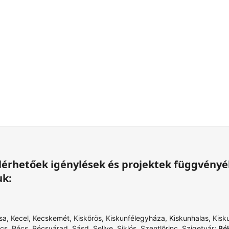
 elérhetőek igénylések és projektek függvény
uk:
sa
,
Kecel
,
Kecskemét
,
Kiskõrös
,
Kiskunfélegyháza
,
Kiskunhalas
,
Kisk
cs
,
Pécs
,
Pécsvárad
,
Sásd
,
Sellye
,
Siklós
,
Szentlõrinc
,
Szigetvár
;
Bé