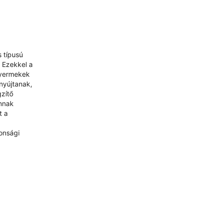
s típusú
 Ezekkel a
gyermekek
nyújtanak,
gzítő
annak
t a
onsági