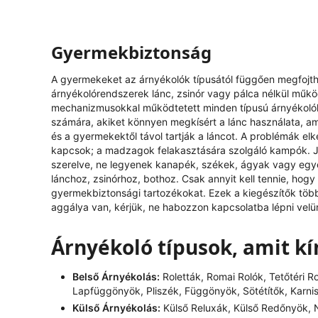
Gyermekbiztonság
A gyermekeket az árnyékolók típusától függően megfojthat
árnyékolórendszerek lánc, zsinór vagy pálca nélkül műk
mechanizmusokkal működtetett minden típusú árnyékolóh
számára, akiket könnyen megkísért a lánc használata, ami
és a gyermekektől távol tartják a láncot. A problémák el
kapcsok; a madzagok felakasztására szolgáló kampók. J
szerelve, ne legyenek kanapék, székek, ágyak vagy egy
lánchoz, zsinórhoz, bothoz. Csak annyit kell tennie, hog
gyermekbiztonsági tartozékokat. Ezek a kiegészítők tö
aggálya van, kérjük, ne habozzon kapcsolatba lépni velü
Árnyékoló típusok, amit k
Belső Árnyékolás:
Roletták, Romai Rolók, Tetőtéri R
Lapfüggönyök, Pliszék, Függönyök, Sötétítők, Karni
Külső Árnyékolás:
Külső Reluxák, Külső Redőnyök, N