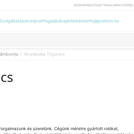
CÉG
INSPIRÁCIÓ
ESETTANULMÁNYOK
PRO
Szolgáltatások
Időpontfoglalás
Árajánlatkérés
info@prettoni.hu
Dâmbovița
Árnyékolás Tirgovics
/
ics
at forgalmazunk és szerelünk. Cégünk méretre gyártott rolókat,