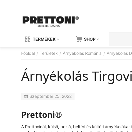
TERMÉKEK
SHOP
Főoldal
Területek
Árnyékolás Románia
Árnyékolás 
/
/
/
Árnyékolás Tirgov
Szeptember 25, 2022
Prettoni®
A Prettoninál, külső, belső, beltéri és kültéri árnyékolók