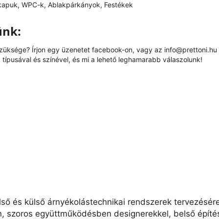
kapuk, WPC-k, Ablakpárkányok, Festékek
ünk:
szüksége? Írjon egy üzenetet
facebook
-on, vagy az
info@prettoni.hu
típusával és színével, és mi a lehető leghamarabb válaszolunk!
lső és külső árnyékolástechnikai rendszerek tervezésér
n, szoros együttműködésben designerekkel, belső építés