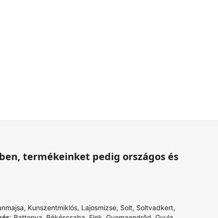
ében, termékeinket pedig országos és
unmajsa
,
Kunszentmiklós
,
Lajosmizse
,
Solt
,
Soltvadkert
,
kés
:
Battonya
,
Békéscsaba
,
Elek
,
Gyomaendrõd
,
Gyula
,