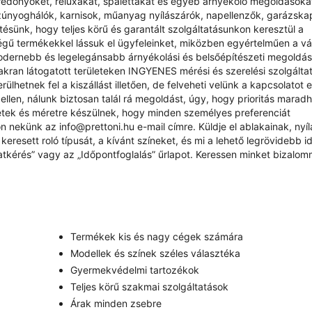
redőnyöket, reluxákat, spalettákat és egyéb árnyékoló megoldásokat
zúnyoghálók, karnisok, műanyag nyílászárók, napellenzők, garázsk
sünk, hogy teljes körű és garantált szolgáltatásunkon keresztül a
ű termékekkel lássuk el ügyfeleinket, miközben egyértelműen a vás
odernebb és legelegánsabb árnyékolási és belsőépítészeti megoldá
yakran látogatott területeken INGYENES mérési és szerelési szolgálta
ülhetnek fel a kiszállást illetően, de felveheti velünk a kapcsolatot 
ellen, nálunk biztosan talál rá megoldást, úgy, hogy prioritás marad
étek és méretre készülnek, hogy minden személyes preferenciát
rjon nekünk az
info@prettoni.hu
e-mail címre. Küldje el ablakainak, nyí
eresett roló típusát, a kívánt színeket, és mi a lehető legrövidebb id
atkérés
” vagy az „
Időpontfoglalás
” űrlapot. Keressen minket bizalom
Termékek kis és nagy cégek számára
Modellek és színek széles választéka
Gyermekvédelmi tartozékok
Teljes körű szakmai szolgáltatások
Árak minden zsebre