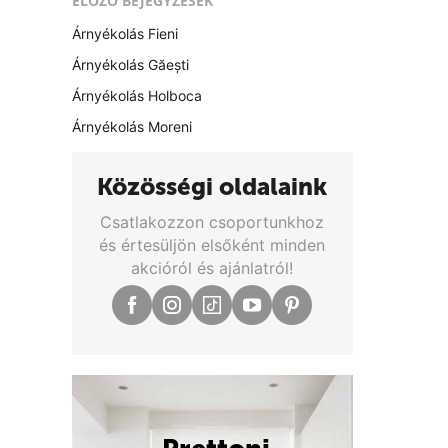
ELŐZŐ BEJEGYZÉSEK
Árnyékolás Fieni
Árnyékolás Găești
Árnyékolás Holboca
Árnyékolás Moreni
Közösségi oldalaink
Csatlakozzon csoportunkhoz
és értesüljön elsőként minden
akcióról és ajánlatról!