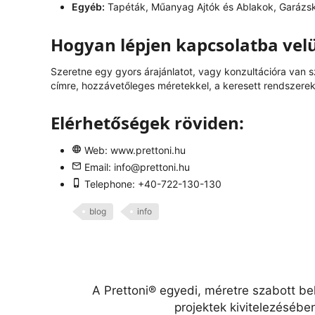
Egyéb:
Tapéták, Műanyag Ajtók és Ablakok, Garázs
Hogyan lépjen kapcsolatba vel
Szeretne egy gyors árajánlatot, vagy konzultációra van 
címre, hozzávetőleges méretekkel, a keresett rendszerek 
Elérhetőségek röviden:
Web:
www.prettoni.hu
Email:
info@prettoni.hu
Telephone: +40-722-130-130
blog
info
A Prettoni® egyedi, méretre szabott be
projektek kivitelezésébe