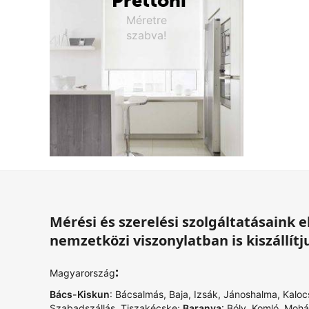
Prettoni
Méretre
szabva!
Mérési és szerelési szolgáltatásaink
nemzetközi viszonylatban is kiszállítj
:
Magyarország
Bács-Kiskun
:
Bácsalmás
,
Baja
,
Izsák
,
Jánoshalma
,
Kaloc
Szabadszállás
,
Tiszakécske
;
Baranya
:
Bóly
,
Komló
,
Mohá