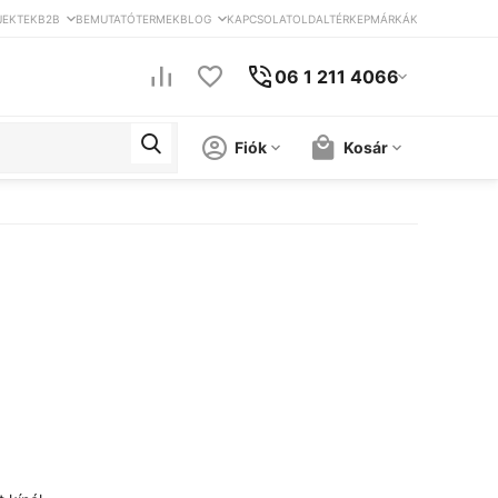
JEKTEK
B2B
BEMUTATÓTERMEK
BLOG
KAPCSOLAT
OLDALTÉRKEP
MÁRKÁK
06 1 211 4066
Fiók
Kosár