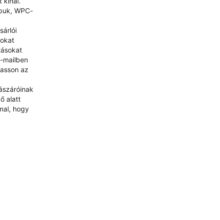
 kínál.
apuk, WPC-
árlói
sokat
tásokat
e-mailben
hasson az
lászáróinak
ő alatt
mal, hogy