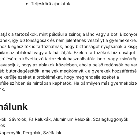
Teljeskörű ajánlatok
ják a tartozékok, mint például a zsinór, a lánc vagy a bot. Bizonyo
ödnek, így biztonságosak és nem jelentenek veszélyt a gyermekekre.
oz kiegészítők is tartozhatnak, hogy biztonságot nyújtsanak a kis
kor az ablaknál vagy a falnál látják. Ezek a tartozékok biztonságot 
kerülésére a következő tartozékok használhatók: lánc- vagy zsinórrö
avasoljuk, hogy az ablakok közelében, ahol a belső redőnyök be v
éb bútorkiegészítők, amelyek megkönnyítik a gyerekek hozzáférésé
y elkerülje ezeket a problémákat, hogy megrendelje ezeket a
bbféle színben és mintában kaphatók. Ha bármilyen más gyermekbizt
nk.
ínálunk
olók, Sávrolók, Fa Reluxák, Alumínium Reluxák, Szalagfüggönyök,
sok
apernyők, Pergolák, Szélfalak