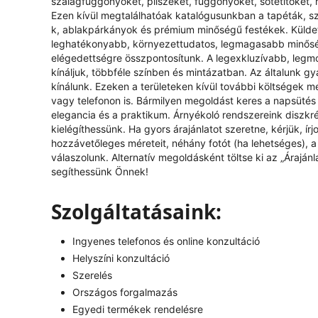
szalagfüggönyöket, pliszéket, függönyöket, sötétítőket, 
Ezen kívül megtalálhatóak katalógusunkban a tapéták, s
k, ablakpárkányok és prémium minőségű festékek. Küldeté
leghatékonyabb, környezettudatos, legmagasabb minőség
elégedettségre összpontosítunk. A legexkluzívabb, legm
kínáljuk, többféle színben és mintázatban. Az általunk g
kínálunk. Ezeken a területeken kívül további költségek mer
vagy telefonon is. Bármilyen megoldást keres a napsütés 
elegancia és a praktikum. Árnyékoló rendszereink diszkr
kielégíthessünk. Ha gyors árajánlatot szeretne, kérjük, í
hozzávetőleges méreteit, néhány fotót (ha lehetséges), a k
válaszolunk. Alternatív megoldásként töltse ki az „
Árajánl
segíthessünk Önnek!
Szolgáltatásaink:
Ingyenes telefonos és online konzultáció
Helyszíni konzultáció
Szerelés
Országos forgalmazás
Egyedi termékek rendelésre