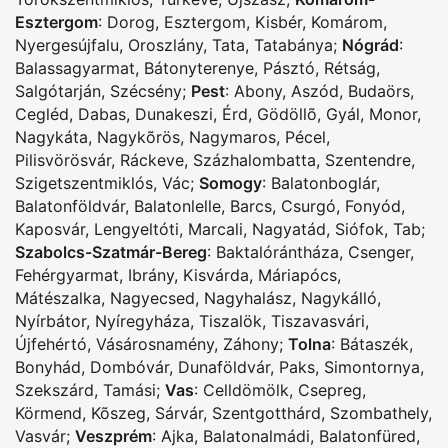
Esztergom
:
Dorog
,
Esztergom
,
Kisbér
,
Komárom
,
Nyergesújfalu
,
Oroszlány
,
Tata
,
Tatabánya
;
Nógrád
:
Balassagyarmat
,
Bátonyterenye
,
Pásztó
,
Rétság
,
Salgótarján
,
Szécsény
;
Pest
:
Abony
,
Aszód
,
Budaörs
,
Cegléd
,
Dabas
,
Dunakeszi
,
Érd
,
Gödöllõ
,
Gyál
,
Monor
,
Nagykáta
,
Nagykõrös
,
Nagymaros
,
Pécel
,
Pilisvörösvár
,
Ráckeve
,
Százhalombatta
,
Szentendre
,
Szigetszentmiklós
,
Vác
;
Somogy
:
Balatonboglár
,
Balatonföldvár
,
Balatonlelle
,
Barcs
,
Csurgó
,
Fonyód
,
Kaposvár
,
Lengyeltóti
,
Marcali
,
Nagyatád
,
Siófok
,
Tab
;
Szabolcs-Szatmár-Bereg
:
Baktalórántháza
,
Csenger
,
Fehérgyarmat
,
Ibrány
,
Kisvárda
,
Máriapócs
,
Mátészalka
,
Nagyecsed
,
Nagyhalász
,
Nagykálló
,
Nyírbátor
,
Nyíregyháza
,
Tiszalök
,
Tiszavasvári
,
Újfehértó
,
Vásárosnamény
,
Záhony
;
Tolna
:
Bátaszék
,
Bonyhád
,
Dombóvár
,
Dunaföldvár
,
Paks
,
Simontornya
,
Szekszárd
,
Tamási
;
Vas
:
Celldömölk
,
Csepreg
,
Körmend
,
Kõszeg
,
Sárvár
,
Szentgotthárd
,
Szombathely
,
Vasvár
;
Veszprém
:
Ajka
,
Balatonalmádi
,
Balatonfüred
,