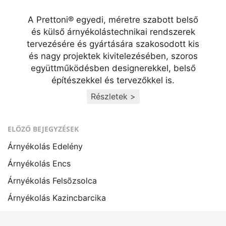
A Prettoni® egyedi, méretre szabott belső
és külső árnyékolástechnikai rendszerek
tervezésére és gyártására szakosodott kis
és nagy projektek kivitelezésében, szoros
együttműködésben designerekkel, belső
építészekkel és tervezőkkel is.
Részletek >
ELŐZŐ BEJEGYZÉSEK
Árnyékolás Edelény
Árnyékolás Encs
Árnyékolás Felsõzsolca
Árnyékolás Kazincbarcika