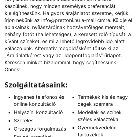
készülnek, hogy minden személyes preferenciát
kielégíthessünk. Ha gyors árajánlatot szeretne, kérjük,
írjon nekünk az
info@prettoni.hu
e-mail címre. Küldje el
ablakainak, nyílászáróinak hozzávetőleges méreteit,
néhány fotót (ha lehetséges), a keresett roló típusát, a
kívánt színeket, és mi a lehető legrövidebb idő alatt
válaszolunk. Alternatív megoldásként töltse ki az
„
Árajánlatkérés
” vagy az „
Időpontfoglalás
” űrlapot.
Keressen minket bizalommal, hogy segíthessünk
Önnek!
Szolgáltatásaink:
Ingyenes telefonos és
Termékek kis és nagy
online konzultáció
cégek számára
Helyszíni konzultáció
Modellek és színek
széles választéka
Szerelés
Gyermekvédelmi
Országos forgalmazás
tartozékok
Egyedi termékek