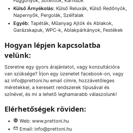
Függönyök, Sötétítők, Karnisok
Külső Árnyékolás:
Külső Reluxák, Külső Redőnyök,
Napernyők, Pergolák, Szélfalak
Egyéb:
Tapéták, Műanyag Ajtók és Ablakok,
Garázskapuk, WPC-k, Ablakpárkányok, Festékek
Hogyan lépjen kapcsolatba
velünk:
Szeretne egy gyors árajánlatot, vagy konzultációra
van szüksége? Írjon egy üzenetet
facebook
-on, vagy
az
info@prettoni.hu
email címre, hozzávetőleges
méretekkel, a keresett rendszerek típusával és
színével, és mi a lehető leghamarabb válaszolunk!
Elérhetőségek röviden:
Web:
www.prettoni.hu
Email:
info@prettoni.hu