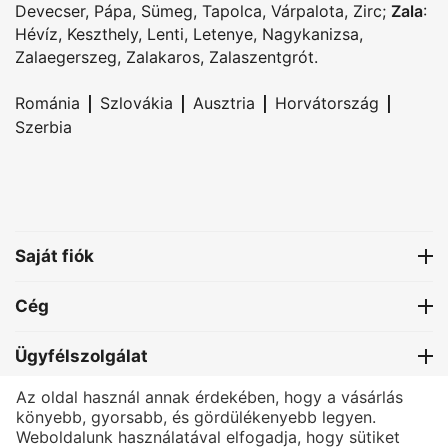
Devecser
,
Pápa
,
Sümeg
,
Tapolca
,
Várpalota
,
Zirc
;
Zala
:
Hévíz
,
Keszthely
,
Lenti
,
Letenye
,
Nagykanizsa
,
Zalaegerszeg
,
Zalakaros
,
Zalaszentgrót
.
|
|
|
|
Románia
Szlovákia
Ausztria
Horvátország
Szerbia
Saját fiók
Cég
Ügyfélszolgálat
Az oldal használ annak érdekében, hogy a vásárlás
Kapcsolat
könyebb, gyorsabb, és gördülékenyebb legyen.
Weboldalunk használatával elfogadja, hogy sütiket