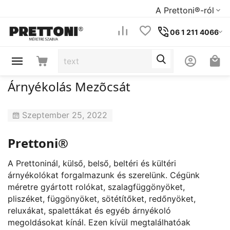
A Prettoni®-ról
06 1 211 4066
Árnyékolás Mezõcsát
Szeptember 25, 2022
Prettoni®
A Prettoninál, külső, belső, beltéri és kültéri
árnyékolókat forgalmazunk és szerelünk. Cégünk
méretre gyártott rolókat, szalagfüggönyöket,
pliszéket, függönyöket, sötétítőket, redőnyöket,
reluxákat, spalettákat és egyéb árnyékoló
megoldásokat kínál. Ezen kívül megtalálhatóak