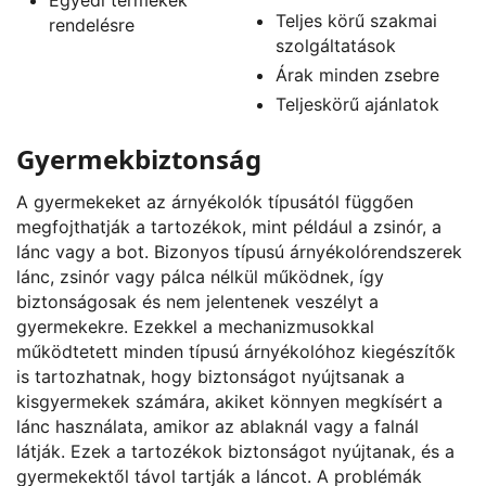
Teljes körű szakmai
rendelésre
szolgáltatások
Árak minden zsebre
Teljeskörű ajánlatok
Gyermekbiztonság
A gyermekeket az árnyékolók típusától függően
megfojthatják a tartozékok, mint például a zsinór, a
lánc vagy a bot. Bizonyos típusú árnyékolórendszerek
lánc, zsinór vagy pálca nélkül működnek, így
biztonságosak és nem jelentenek veszélyt a
gyermekekre. Ezekkel a mechanizmusokkal
működtetett minden típusú árnyékolóhoz kiegészítők
is tartozhatnak, hogy biztonságot nyújtsanak a
kisgyermekek számára, akiket könnyen megkísért a
lánc használata, amikor az ablaknál vagy a falnál
látják. Ezek a tartozékok biztonságot nyújtanak, és a
gyermekektől távol tartják a láncot. A problémák