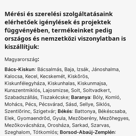
Mérési és szerelési szolgáltatásaink
elérhetőek igénylések és projektek
függvényében, termékeinket pedig
országos és nemzetközi viszonylatban is
kiszállítjuk:
:
Magyarország
Bács-Kiskun
:
Bácsalmás
,
Baja
,
Izsák
,
Jánoshalma
,
Kalocsa
,
Kecel
,
Kecskemét
,
Kiskõrös
,
Kiskunfélegyháza
,
Kiskunhalas
,
Kiskunmajsa
,
Kunszentmiklós
,
Lajosmizse
,
Solt
,
Soltvadkert
,
Szabadszállás
,
Tiszakécske
;
Baranya
:
Bóly
,
Komló
,
Mohács
,
Pécs
,
Pécsvárad
,
Sásd
,
Sellye
,
Siklós
,
Szentlõrinc
,
Szigetvár
;
Békés
:
Battonya
,
Békéscsaba
,
Elek
,
Gyomaendrõd
,
Gyula
,
Mezõberény
,
Mezõhegyes
,
Mezõkovácsháza
,
Orosháza
,
Sarkad
,
Szarvas
,
Szeghalom
,
Tótkomlós
;
Borsod-Abaúj-Zemplén
: