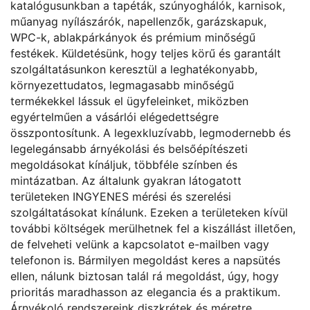
katalógusunkban a tapéták, szúnyoghálók, karnisok,
műanyag nyílászárók, napellenzők, garázskapuk,
WPC-k, ablakpárkányok és prémium minőségű
festékek. Küldetésünk, hogy teljes körű és garantált
szolgáltatásunkon keresztül a leghatékonyabb,
környezettudatos, legmagasabb minőségű
termékekkel lássuk el ügyfeleinket, miközben
egyértelműen a vásárlói elégedettségre
összpontosítunk. A legexkluzívabb, legmodernebb és
legelegánsabb árnyékolási és belsőépítészeti
megoldásokat kínáljuk, többféle színben és
mintázatban. Az általunk gyakran látogatott
területeken INGYENES mérési és szerelési
szolgáltatásokat kínálunk. Ezeken a területeken kívül
további költségek merülhetnek fel a kiszállást illetően,
de felveheti velünk a kapcsolatot e-mailben vagy
telefonon is. Bármilyen megoldást keres a napsütés
ellen, nálunk biztosan talál rá megoldást, úgy, hogy
prioritás maradhasson az elegancia és a praktikum.
Árnyékoló rendszereink diszkrétek és méretre