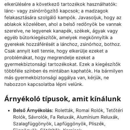
elkerülésére a következő tartozékok használhatók:
lánc- vagy zsinórrögzítő kapcsok; a madzagok
felakasztására szolgáló kampók. Javasoljuk, hogy az
ablakok közelében, ahol a belső redőnyök be vannak
szerelve, ne legyenek kanapék, székek, ágyak vagy
egyéb bútorkiegészítők, amelyek megkönnyítik a
gyerekek hozzáférését a lánchoz, zsinórhoz, bothoz.
Csak annyit kell tennie, hogy elkerülje ezeket a
problémákat, hogy megrendelje ezeket a
gyermekbiztonsági tartozékokat. Ezek a kiegészítők
többféle színben és mintában kaphatók. Ha bármilyen
más gyermekbiztonsági aggálya van, kérjük, ne
habozzon kapcsolatba lépni velünk.
Árnyékoló típusok, amit kínálunk
Belső Árnyékolás:
Roletták, Romai Rolók, Tetőtéri
Rolók, Sávrolók, Fa Reluxák, Alumínium Reluxák,
Szalagfüggönyök, Lapfüggönyök, Pliszék,