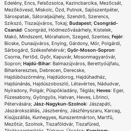
Edelény
,
Encs
,
Felsõzsolca
,
Kazincbarcika
,
Mezõcsát
,
Mezõkövesd
,
Miskolc
,
Ózd
,
Putnok
,
Sajószentpéter
,
Sárospatak
,
Sátoraljaújhely
,
Szendrõ
,
Szerencs
,
Szikszó
,
Tiszaújváros
,
Tokaj
;
Budapest
;
Csongrád-
Csanád
:
Csongrád
,
Hódmezõvásárhely
,
Kistelek
,
Makó
,
Mindszent
,
Mórahalom
,
Szeged
,
Szentes
;
Fejér
:
Bicske
,
Dunaújváros
,
Enying
,
Gárdony
,
Mór
,
Polgárdi
,
Sárbogárd
,
Székesfehérvár
;
Győr-Moson-Sopron
:
Csorna
,
Fertõd
,
Gyõr
,
Kapuvár
,
Mosonmagyaróvár
,
Sopron
;
Hajdú-Bihar
:
Balmazújváros
,
Berettyóújfalu
,
Biharkeresztes
,
Debrecen
,
Derecske
,
Hajdúböszörmény
,
Hajdúdorog
,
Hajdúhadház
,
Hajdúnánás
,
Hajdúszoboszló
,
Létavértes
,
Nádudvar
,
Nyíradony
,
Polgár
,
Püspökladány
,
Téglás
;
Heves
:
Eger
,
Füzesabony
,
Gyöngyös
,
Hatvan
,
Heves
,
Lõrinci
,
Pétervására
;
Jász-Nagykun-Szolnok
:
Jászapáti
,
Jászárokszállás
,
Jászberény
,
Jászfényszaru
,
Karcag
,
Kisújszállás
,
Kunhegyes
,
Kunszentmárton
,
Martfû
,
Mezõtúr
,
Szolnok
,
Tiszaföldvár
,
Tiszafüred
,
Törökszentmiklós
,
Túrkeve
,
Újszász
;
Komárom-