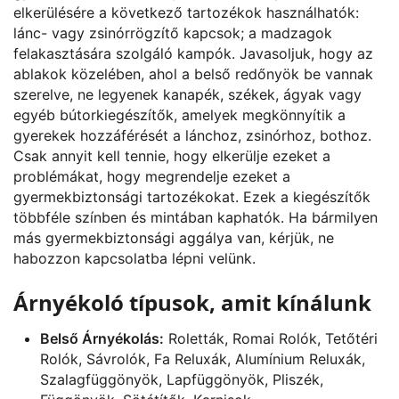
elkerülésére a következő tartozékok használhatók:
lánc- vagy zsinórrögzítő kapcsok; a madzagok
felakasztására szolgáló kampók. Javasoljuk, hogy az
ablakok közelében, ahol a belső redőnyök be vannak
szerelve, ne legyenek kanapék, székek, ágyak vagy
egyéb bútorkiegészítők, amelyek megkönnyítik a
gyerekek hozzáférését a lánchoz, zsinórhoz, bothoz.
Csak annyit kell tennie, hogy elkerülje ezeket a
problémákat, hogy megrendelje ezeket a
gyermekbiztonsági tartozékokat. Ezek a kiegészítők
többféle színben és mintában kaphatók. Ha bármilyen
más gyermekbiztonsági aggálya van, kérjük, ne
habozzon kapcsolatba lépni velünk.
Árnyékoló típusok, amit kínálunk
Belső Árnyékolás:
Roletták, Romai Rolók, Tetőtéri
Rolók, Sávrolók, Fa Reluxák, Alumínium Reluxák,
Szalagfüggönyök, Lapfüggönyök, Pliszék,