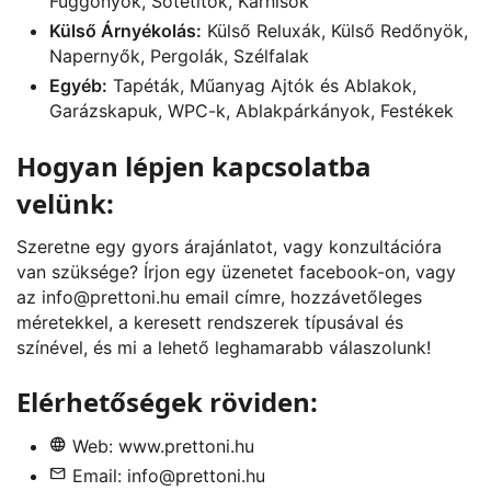
Függönyök, Sötétítők, Karnisok
Külső Árnyékolás:
Külső Reluxák, Külső Redőnyök,
Napernyők, Pergolák, Szélfalak
Egyéb:
Tapéták, Műanyag Ajtók és Ablakok,
Garázskapuk, WPC-k, Ablakpárkányok, Festékek
Hogyan lépjen kapcsolatba
velünk:
Szeretne egy gyors árajánlatot, vagy konzultációra
van szüksége? Írjon egy üzenetet
facebook
-on, vagy
az
info@prettoni.hu
email címre, hozzávetőleges
méretekkel, a keresett rendszerek típusával és
színével, és mi a lehető leghamarabb válaszolunk!
Elérhetőségek röviden:
Web:
www.prettoni.hu
Email:
info@prettoni.hu