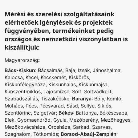
Mérési és szerelési szolgáltatásaink
elérhetőek igénylések és projektek
függvényében, termékeinket pedig
országos és nemzetközi viszonylatban is
kiszállítjuk:
:
Magyarország
Bács-Kiskun
:
Bácsalmás
,
Baja
,
Izsák
,
Jánoshalma
,
Kalocsa
,
Kecel
,
Kecskemét
,
Kiskõrös
,
Kiskunfélegyháza
,
Kiskunhalas
,
Kiskunmajsa
,
Kunszentmiklós
,
Lajosmizse
,
Solt
,
Soltvadkert
,
Szabadszállás
,
Tiszakécske
;
Baranya
:
Bóly
,
Komló
,
Mohács
,
Pécs
,
Pécsvárad
,
Sásd
,
Sellye
,
Siklós
,
Szentlõrinc
,
Szigetvár
;
Békés
:
Battonya
,
Békéscsaba
,
Elek
,
Gyomaendrõd
,
Gyula
,
Mezõberény
,
Mezõhegyes
,
Mezõkovácsháza
,
Orosháza
,
Sarkad
,
Szarvas
,
Szeghalom
,
Tótkomlós
;
Borsod-Abaúj-Zemplén
: