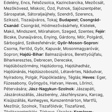
Edelény
,
Encs
,
Felsõzsolca
,
Kazincbarcika
,
Mezõcsát
,
Mezõkövesd
,
Miskolc
,
Ózd
,
Putnok
,
Sajószentpéter
,
Sárospatak
,
Sátoraljaújhely
,
Szendrõ
,
Szerencs
,
Szikszó
,
Tiszaújváros
,
Tokaj
;
Budapest
;
Csongrád-
Csanád
:
Csongrád
,
Hódmezõvásárhely
,
Kistelek
,
Makó
,
Mindszent
,
Mórahalom
,
Szeged
,
Szentes
;
Fejér
:
Bicske
,
Dunaújváros
,
Enying
,
Gárdony
,
Mór
,
Polgárdi
,
Sárbogárd
,
Székesfehérvár
;
Győr-Moson-Sopron
:
Csorna
,
Fertõd
,
Gyõr
,
Kapuvár
,
Mosonmagyaróvár
,
Sopron
;
Hajdú-Bihar
:
Balmazújváros
,
Berettyóújfalu
,
Biharkeresztes
,
Debrecen
,
Derecske
,
Hajdúböszörmény
,
Hajdúdorog
,
Hajdúhadház
,
Hajdúnánás
,
Hajdúszoboszló
,
Létavértes
,
Nádudvar
,
Nyíradony
,
Polgár
,
Püspökladány
,
Téglás
;
Heves
:
Eger
,
Füzesabony
,
Gyöngyös
,
Hatvan
,
Heves
,
Lõrinci
,
Pétervására
;
Jász-Nagykun-Szolnok
:
Jászapáti
,
Jászárokszállás
,
Jászberény
,
Jászfényszaru
,
Karcag
,
Kisújszállás
,
Kunhegyes
,
Kunszentmárton
,
Martfû
,
Mezõtúr
,
Szolnok
,
Tiszaföldvár
,
Tiszafüred
,
Törökszentmiklós
,
Túrkeve
,
Újszász
;
Komárom-