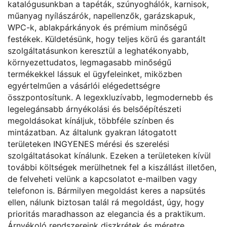
katalógusunkban a tapéták, szúnyoghálók, karnisok,
műanyag nyílászárók, napellenzők, garázskapuk,
WPC-k, ablakpárkányok és prémium minőségű
festékek. Küldetésünk, hogy teljes körű és garantált
szolgáltatásunkon keresztül a leghatékonyabb,
környezettudatos, legmagasabb minőségű
termékekkel lássuk el ügyfeleinket, miközben
egyértelműen a vásárlói elégedettségre
összpontosítunk. A legexkluzívabb, legmodernebb és
legelegánsabb árnyékolási és belsőépítészeti
megoldásokat kínáljuk, többféle színben és
mintázatban. Az általunk gyakran látogatott
területeken INGYENES mérési és szerelési
szolgáltatásokat kínálunk. Ezeken a területeken kívül
további költségek merülhetnek fel a kiszállást illetően,
de felveheti velünk a kapcsolatot e-mailben vagy
telefonon is. Bármilyen megoldást keres a napsütés
ellen, nálunk biztosan talál rá megoldást, úgy, hogy
prioritás maradhasson az elegancia és a praktikum.
Árnyékoló rendszereink diszkrétek és méretre