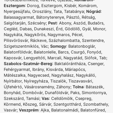
Esztergom
:
Dorog
,
Esztergom
,
Kisbér
,
Komárom
,
Nyergesújfalu
,
Oroszlány
,
Tata
,
Tatabánya
;
Nógrád
:
Balassagyarmat
,
Bátonyterenye
,
Pásztó
,
Rétság
,
Salgótarján
,
Szécsény
;
Pest
:
Abony
,
Aszód
,
Budaörs
,
Cegléd
,
Dabas
,
Dunakeszi
,
Érd
,
Gödöllõ
,
Gyál
,
Monor
,
Nagykáta
,
Nagykõrös
,
Nagymaros
,
Pécel
,
Pilisvörösvár
,
Ráckeve
,
Százhalombatta
,
Szentendre
,
Szigetszentmiklós
,
Vác
;
Somogy
:
Balatonboglár
,
Balatonföldvár
,
Balatonlelle
,
Barcs
,
Csurgó
,
Fonyód
,
Kaposvár
,
Lengyeltóti
,
Marcali
,
Nagyatád
,
Siófok
,
Tab
;
Szabolcs-Szatmár-Bereg
:
Baktalórántháza
,
Csenger
,
Fehérgyarmat
,
Ibrány
,
Kisvárda
,
Máriapócs
,
Mátészalka
,
Nagyecsed
,
Nagyhalász
,
Nagykálló
,
Nyírbátor
,
Nyíregyháza
,
Tiszalök
,
Tiszavasvári
,
Újfehértó
,
Vásárosnamény
,
Záhony
;
Tolna
:
Bátaszék
,
Bonyhád
,
Dombóvár
,
Dunaföldvár
,
Paks
,
Simontornya
,
Szekszárd
,
Tamási
;
Vas
:
Celldömölk
,
Csepreg
,
Körmend
,
Kõszeg
,
Sárvár
,
Szentgotthárd
,
Szombathely
,
Vasvár
;
Veszprém
:
Ajka
,
Balatonalmádi
,
Balatonfüred
,