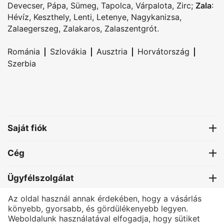
Devecser
,
Pápa
,
Sümeg
,
Tapolca
,
Várpalota
,
Zirc
;
Zala
:
Hévíz
,
Keszthely
,
Lenti
,
Letenye
,
Nagykanizsa
,
Zalaegerszeg
,
Zalakaros
,
Zalaszentgrót
.
|
|
|
|
Románia
Szlovákia
Ausztria
Horvátország
Szerbia
Saját fiók
Cég
Ügyfélszolgálat
Az oldal használ annak érdekében, hogy a vásárlás
Kapcsolat
könyebb, gyorsabb, és gördülékenyebb legyen.
Weboldalunk használatával elfogadja, hogy sütiket