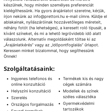
készülnek, hogy minden személyes preferenciát
kielégíthessünk. Ha gyors árajánlatot szeretne, kérjük,
írjon nekünk az
info@prettoni.hu
e-mail címre. Küldje el
ablakainak, nyílászáróinak hozzávetőleges méreteit,
néhány fotót (ha lehetséges), a keresett roló típusát, a
kívánt színeket, és mi a lehető legrövidebb idő alatt
válaszolunk. Alternatív megoldásként töltse ki az
„
Árajánlatkérés
” vagy az „
Időpontfoglalás
” űrlapot.
Keressen minket bizalommal, hogy segíthessünk
Önnek!
Szolgáltatásaink:
Ingyenes telefonos és
Termékek kis és nagy
online konzultáció
cégek számára
Helyszíni konzultáció
Modellek és színek
széles választéka
Szerelés
Gyermekvédelmi
Országos forgalmazás
tartozékok
Egyedi termékek