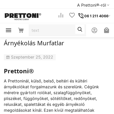
A Prettoni®-ról
06 1 211 4066
Árnyékolás Murfatlar
Szeptember 25, 2022
Prettoni®
A Prettoninál, külső, belső, beltéri és kültéri
árnyékolókat forgalmazunk és szerelünk. Cégünk
méretre gyártott rolókat, szalagfüggönyöket,
pliszéket, függönyöket, sötétítőket, redőnyöket,
reluxákat, spalettákat és egyéb árnyékoló
megoldásokat kínál. Ezen kívül megtalálhatóak