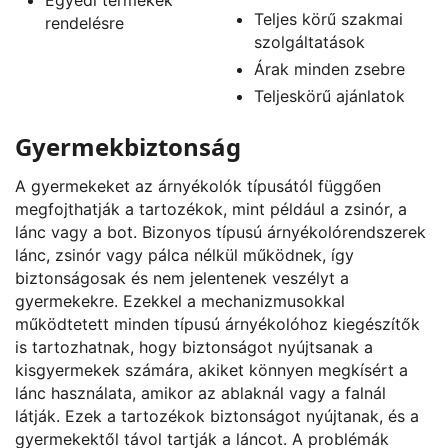
Teljes körű szakmai
rendelésre
szolgáltatások
Árak minden zsebre
Teljeskörű ajánlatok
Gyermekbiztonság
A gyermekeket az árnyékolók típusától függően
megfojthatják a tartozékok, mint például a zsinór, a
lánc vagy a bot. Bizonyos típusú árnyékolórendszerek
lánc, zsinór vagy pálca nélkül működnek, így
biztonságosak és nem jelentenek veszélyt a
gyermekekre. Ezekkel a mechanizmusokkal
működtetett minden típusú árnyékolóhoz kiegészítők
is tartozhatnak, hogy biztonságot nyújtsanak a
kisgyermekek számára, akiket könnyen megkísért a
lánc használata, amikor az ablaknál vagy a falnál
látják. Ezek a tartozékok biztonságot nyújtanak, és a
gyermekektől távol tartják a láncot. A problémák