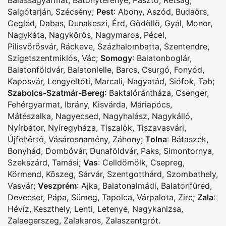
Salgótarján
,
Szécsény
;
Pest
:
Abony
,
Aszód
,
Budaörs
,
Cegléd
,
Dabas
,
Dunakeszi
,
Érd
,
Gödöllõ
,
Gyál
,
Monor
,
Nagykáta
,
Nagykõrös
,
Nagymaros
,
Pécel
,
Pilisvörösvár
,
Ráckeve
,
Százhalombatta
,
Szentendre
,
Szigetszentmiklós
,
Vác
;
Somogy
:
Balatonboglár
,
Balatonföldvár
,
Balatonlelle
,
Barcs
,
Csurgó
,
Fonyód
,
Kaposvár
,
Lengyeltóti
,
Marcali
,
Nagyatád
,
Siófok
,
Tab
;
Szabolcs-Szatmár-Bereg
:
Baktalórántháza
,
Csenger
,
Fehérgyarmat
,
Ibrány
,
Kisvárda
,
Máriapócs
,
Mátészalka
,
Nagyecsed
,
Nagyhalász
,
Nagykálló
,
Nyírbátor
,
Nyíregyháza
,
Tiszalök
,
Tiszavasvári
,
Újfehértó
,
Vásárosnamény
,
Záhony
;
Tolna
:
Bátaszék
,
Bonyhád
,
Dombóvár
,
Dunaföldvár
,
Paks
,
Simontornya
,
Szekszárd
,
Tamási
;
Vas
:
Celldömölk
,
Csepreg
,
Körmend
,
Kõszeg
,
Sárvár
,
Szentgotthárd
,
Szombathely
,
Vasvár
;
Veszprém
:
Ajka
,
Balatonalmádi
,
Balatonfüred
,
Devecser
,
Pápa
,
Sümeg
,
Tapolca
,
Várpalota
,
Zirc
;
Zala
:
Hévíz
,
Keszthely
,
Lenti
,
Letenye
,
Nagykanizsa
,
Zalaegerszeg
,
Zalakaros
,
Zalaszentgrót
.