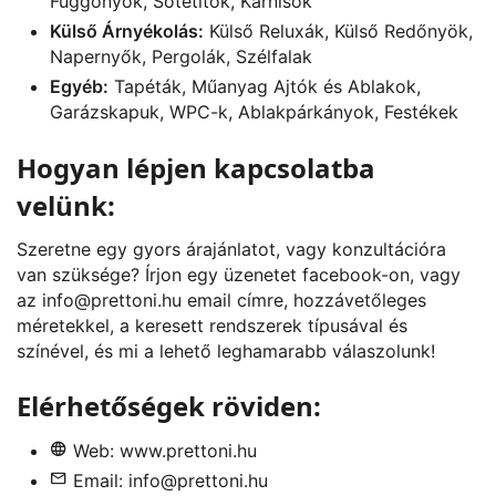
Függönyök, Sötétítők, Karnisok
Külső Árnyékolás:
Külső Reluxák, Külső Redőnyök,
Napernyők, Pergolák, Szélfalak
Egyéb:
Tapéták, Műanyag Ajtók és Ablakok,
Garázskapuk, WPC-k, Ablakpárkányok, Festékek
Hogyan lépjen kapcsolatba
velünk:
Szeretne egy gyors árajánlatot, vagy konzultációra
van szüksége? Írjon egy üzenetet
facebook
-on, vagy
az
info@prettoni.hu
email címre, hozzávetőleges
méretekkel, a keresett rendszerek típusával és
színével, és mi a lehető leghamarabb válaszolunk!
Elérhetőségek röviden:
Web:
www.prettoni.hu
Email:
info@prettoni.hu