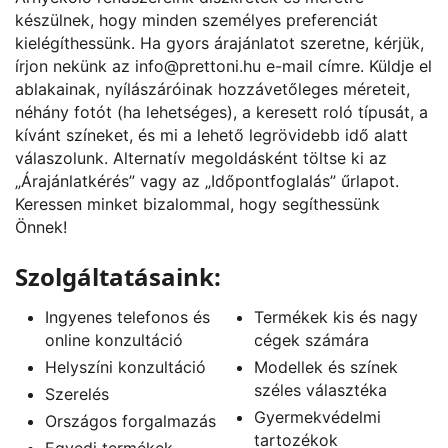
készülnek, hogy minden személyes preferenciát
kielégíthessünk. Ha gyors árajánlatot szeretne, kérjük,
írjon nekünk az
info@prettoni.hu
e-mail címre. Küldje el
ablakainak, nyílászáróinak hozzávetőleges méreteit,
néhány fotót (ha lehetséges), a keresett roló típusát, a
kívánt színeket, és mi a lehető legrövidebb idő alatt
válaszolunk. Alternatív megoldásként töltse ki az
„
Árajánlatkérés
” vagy az „
Időpontfoglalás
” űrlapot.
Keressen minket bizalommal, hogy segíthessünk
Önnek!
Szolgáltatásaink:
Ingyenes telefonos és
Termékek kis és nagy
online konzultáció
cégek számára
Helyszíni konzultáció
Modellek és színek
széles választéka
Szerelés
Gyermekvédelmi
Országos forgalmazás
tartozékok
Egyedi termékek