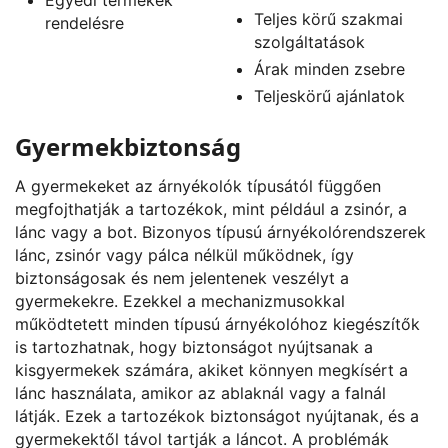
Teljes körű szakmai
rendelésre
szolgáltatások
Árak minden zsebre
Teljeskörű ajánlatok
Gyermekbiztonság
A gyermekeket az árnyékolók típusától függően
megfojthatják a tartozékok, mint például a zsinór, a
lánc vagy a bot. Bizonyos típusú árnyékolórendszerek
lánc, zsinór vagy pálca nélkül működnek, így
biztonságosak és nem jelentenek veszélyt a
gyermekekre. Ezekkel a mechanizmusokkal
működtetett minden típusú árnyékolóhoz kiegészítők
is tartozhatnak, hogy biztonságot nyújtsanak a
kisgyermekek számára, akiket könnyen megkísért a
lánc használata, amikor az ablaknál vagy a falnál
látják. Ezek a tartozékok biztonságot nyújtanak, és a
gyermekektől távol tartják a láncot. A problémák