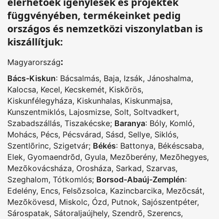
elérhetőek igénylések és projektek
függvényében, termékeinket pedig
országos és nemzetközi viszonylatban is
kiszállítjuk:
:
Magyarország
Bács-Kiskun
:
Bácsalmás
,
Baja
,
Izsák
,
Jánoshalma
,
Kalocsa
,
Kecel
,
Kecskemét
,
Kiskõrös
,
Kiskunfélegyháza
,
Kiskunhalas
,
Kiskunmajsa
,
Kunszentmiklós
,
Lajosmizse
,
Solt
,
Soltvadkert
,
Szabadszállás
,
Tiszakécske
;
Baranya
:
Bóly
,
Komló
,
Mohács
,
Pécs
,
Pécsvárad
,
Sásd
,
Sellye
,
Siklós
,
Szentlõrinc
,
Szigetvár
;
Békés
:
Battonya
,
Békéscsaba
,
Elek
,
Gyomaendrõd
,
Gyula
,
Mezõberény
,
Mezõhegyes
,
Mezõkovácsháza
,
Orosháza
,
Sarkad
,
Szarvas
,
Szeghalom
,
Tótkomlós
;
Borsod-Abaúj-Zemplén
:
Edelény
,
Encs
,
Felsõzsolca
,
Kazincbarcika
,
Mezõcsát
,
Mezõkövesd
,
Miskolc
,
Ózd
,
Putnok
,
Sajószentpéter
,
Sárospatak
,
Sátoraljaújhely
,
Szendrõ
,
Szerencs
,