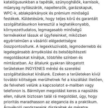
katalógusunkban a tapéták, szúnyoghálók, karnisok,
műanyag nyílászárók, napellenzők, garázskapuk,
WPC-k, ablakpárkányok és prémium minőségű
festékek. Küldetésünk, hogy teljes körű és garantált
szolgáltatásunkon keresztül a leghatékonyabb,
környezettudatos, legmagasabb minőségű
termékekkel lássuk el ügyfeleinket, miközben
egyértelműen a vásárlói elégedettségre
összpontosítunk. A legexkluzívabb, legmodernebb és
legelegánsabb árnyékolási és belsőépítészeti
megoldásokat kínáljuk, többféle színben és
mintázatban. Az általunk gyakran látogatott
területeken INGYENES mérési és szerelési
szolgáltatásokat kínálunk. Ezeken a területeken kívül
további költségek merülhetnek fel a kiszállást illetően,
de felveheti velünk a kapcsolatot e-mailben vagy
telefonon is. Bármilyen megoldást keres a napsütés
ellen, nálunk biztosan talál rá megoldást, úgy, hogy
prioritás maradhasson az elegancia és a praktikum.
Árnyékoló rendszereink diszkrétek és méretre