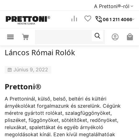
A Prettoni®-ról
06 1 211 4066
Láncos Római Rolók
Június 9, 2022
Prettoni®
A Prettoninál, külső, belső, beltéri és kültéri
árnyékolókat forgalmazunk és szerelünk. Cégünk
méretre gyártott rolókat, szalagfüggönyöket,
pliszéket, függönyöket, sötétítőket, redőnyöket,
reluxákat, spalettákat és egyéb árnyékoló
megoldásokat kínál. Ezen kívül megtalálhatóak