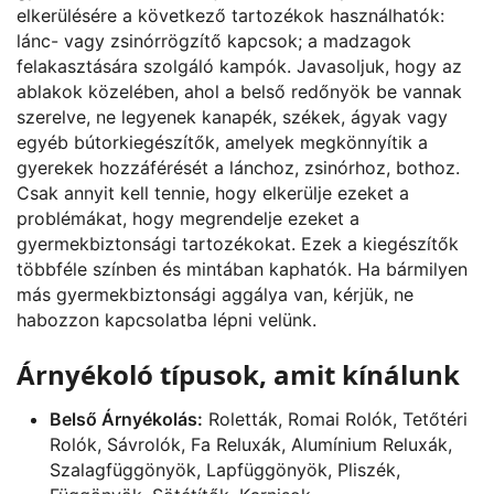
elkerülésére a következő tartozékok használhatók:
lánc- vagy zsinórrögzítő kapcsok; a madzagok
felakasztására szolgáló kampók. Javasoljuk, hogy az
ablakok közelében, ahol a belső redőnyök be vannak
szerelve, ne legyenek kanapék, székek, ágyak vagy
egyéb bútorkiegészítők, amelyek megkönnyítik a
gyerekek hozzáférését a lánchoz, zsinórhoz, bothoz.
Csak annyit kell tennie, hogy elkerülje ezeket a
problémákat, hogy megrendelje ezeket a
gyermekbiztonsági tartozékokat. Ezek a kiegészítők
többféle színben és mintában kaphatók. Ha bármilyen
más gyermekbiztonsági aggálya van, kérjük, ne
habozzon kapcsolatba lépni velünk.
Árnyékoló típusok, amit kínálunk
Belső Árnyékolás:
Roletták, Romai Rolók, Tetőtéri
Rolók, Sávrolók, Fa Reluxák, Alumínium Reluxák,
Szalagfüggönyök, Lapfüggönyök, Pliszék,