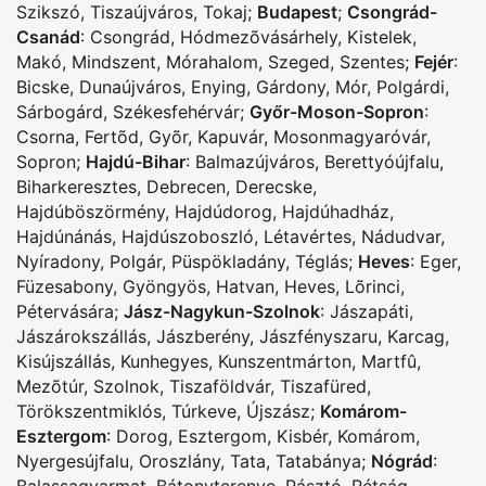
Szikszó
,
Tiszaújváros
,
Tokaj
;
Budapest
;
Csongrád-
Csanád
:
Csongrád
,
Hódmezõvásárhely
,
Kistelek
,
Makó
,
Mindszent
,
Mórahalom
,
Szeged
,
Szentes
;
Fejér
:
Bicske
,
Dunaújváros
,
Enying
,
Gárdony
,
Mór
,
Polgárdi
,
Sárbogárd
,
Székesfehérvár
;
Győr-Moson-Sopron
:
Csorna
,
Fertõd
,
Gyõr
,
Kapuvár
,
Mosonmagyaróvár
,
Sopron
;
Hajdú-Bihar
:
Balmazújváros
,
Berettyóújfalu
,
Biharkeresztes
,
Debrecen
,
Derecske
,
Hajdúböszörmény
,
Hajdúdorog
,
Hajdúhadház
,
Hajdúnánás
,
Hajdúszoboszló
,
Létavértes
,
Nádudvar
,
Nyíradony
,
Polgár
,
Püspökladány
,
Téglás
;
Heves
:
Eger
,
Füzesabony
,
Gyöngyös
,
Hatvan
,
Heves
,
Lõrinci
,
Pétervására
;
Jász-Nagykun-Szolnok
:
Jászapáti
,
Jászárokszállás
,
Jászberény
,
Jászfényszaru
,
Karcag
,
Kisújszállás
,
Kunhegyes
,
Kunszentmárton
,
Martfû
,
Mezõtúr
,
Szolnok
,
Tiszaföldvár
,
Tiszafüred
,
Törökszentmiklós
,
Túrkeve
,
Újszász
;
Komárom-
Esztergom
:
Dorog
,
Esztergom
,
Kisbér
,
Komárom
,
Nyergesújfalu
,
Oroszlány
,
Tata
,
Tatabánya
;
Nógrád
:
Balassagyarmat
,
Bátonyterenye
,
Pásztó
,
Rétság
,