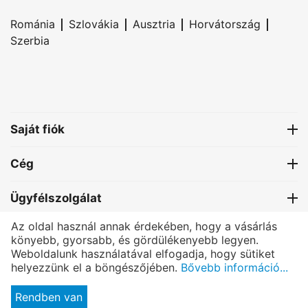
|
|
|
|
Románia
Szlovákia
Ausztria
Horvátország
Szerbia
Saját fiók
Cég
Ügyfélszolgálat
Az oldal használ annak érdekében, hogy a vásárlás
Kapcsolat
könyebb, gyorsabb, és gördülékenyebb legyen.
Weboldalunk használatával elfogadja, hogy sütiket
helyezzünk el a böngészőjében.
Bővebb információ...
®
PRETTONI
- All rights reserved.
© Copyright 2004-2025 Bexmon™ Marketing | Host by:
BexHost.com
|
Programming by:
Pagelex.com
Rendben van