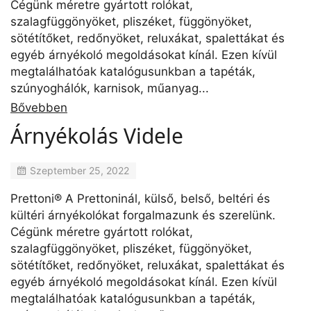
Cégünk méretre gyártott rolókat,
szalagfüggönyöket, pliszéket, függönyöket,
sötétítőket, redőnyöket, reluxákat, spalettákat és
egyéb árnyékoló megoldásokat kínál. Ezen kívül
megtalálhatóak katalógusunkban a tapéták,
szúnyoghálók, karnisok, műanyag...
Bővebben
Árnyékolás Videle
Szeptember 25, 2022
Prettoni® A Prettoninál, külső, belső, beltéri és
kültéri árnyékolókat forgalmazunk és szerelünk.
Cégünk méretre gyártott rolókat,
szalagfüggönyöket, pliszéket, függönyöket,
sötétítőket, redőnyöket, reluxákat, spalettákat és
egyéb árnyékoló megoldásokat kínál. Ezen kívül
megtalálhatóak katalógusunkban a tapéták,