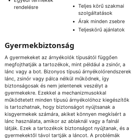
Teljes körű szakmai
rendelésre
szolgáltatások
Árak minden zsebre
Teljeskörű ajánlatok
Gyermekbiztonság
A gyermekeket az árnyékolók típusától függően
megfojthatják a tartozékok, mint például a zsinór, a
lánc vagy a bot. Bizonyos típusú árnyékolórendszerek
lánc, zsinór vagy pálca nélkül működnek, így
biztonságosak és nem jelentenek veszélyt a
gyermekekre. Ezekkel a mechanizmusokkal
működtetett minden típusú árnyékolóhoz kiegészítők
is tartozhatnak, hogy biztonságot nyújtsanak a
kisgyermekek számára, akiket könnyen megkísért a
lánc használata, amikor az ablaknál vagy a falnál
látják. Ezek a tartozékok biztonságot nyújtanak, és a
gyermekektől távol tartják a láncot. A problémák