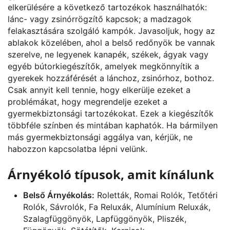
elkerülésére a következő tartozékok használhatók:
lánc- vagy zsinórrögzítő kapcsok; a madzagok
felakasztására szolgáló kampók. Javasoljuk, hogy az
ablakok közelében, ahol a belső redőnyök be vannak
szerelve, ne legyenek kanapék, székek, ágyak vagy
egyéb bútorkiegészítők, amelyek megkönnyítik a
gyerekek hozzáférését a lánchoz, zsinórhoz, bothoz.
Csak annyit kell tennie, hogy elkerülje ezeket a
problémákat, hogy megrendelje ezeket a
gyermekbiztonsági tartozékokat. Ezek a kiegészítők
többféle színben és mintában kaphatók. Ha bármilyen
más gyermekbiztonsági aggálya van, kérjük, ne
habozzon kapcsolatba lépni velünk.
Árnyékoló típusok, amit kínálunk
Belső Árnyékolás:
Roletták, Romai Rolók, Tetőtéri
Rolók, Sávrolók, Fa Reluxák, Alumínium Reluxák,
Szalagfüggönyök, Lapfüggönyök, Pliszék,