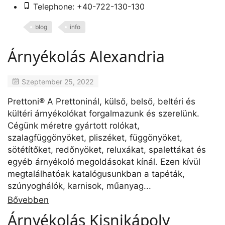
Telephone: +40-722-130-130
blog
info
Árnyékolás Alexandria
Szeptember 25, 2022
Prettoni® A Prettoninál, külső, belső, beltéri és
kültéri árnyékolókat forgalmazunk és szerelünk.
Cégünk méretre gyártott rolókat,
szalagfüggönyöket, pliszéket, függönyöket,
sötétítőket, redőnyöket, reluxákat, spalettákat és
egyéb árnyékoló megoldásokat kínál. Ezen kívül
megtalálhatóak katalógusunkban a tapéták,
szúnyoghálók, karnisok, műanyag...
Bővebben
Árnyékolás Kisnikápoly