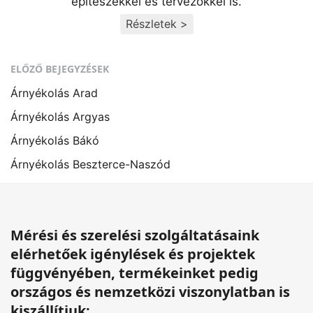
építészekkel és tervezőkkel is.
Részletek >
ELŐZŐ BEJEGYZÉSEK
Árnyékolás Arad
Árnyékolás Argyas
Árnyékolás Bákó
Árnyékolás Beszterce-Naszód
Mérési és szerelési szolgáltatásaink
elérhetőek igénylések és projektek
függvényében, termékeinket pedig
országos és nemzetközi viszonylatban is
kiszállítjuk: