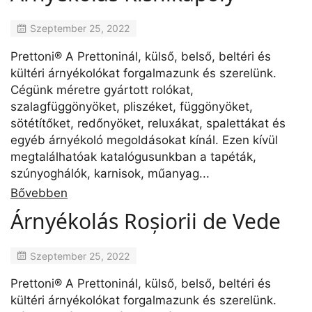
Szeptember 25, 2022
Prettoni® A Prettoninál, külső, belső, beltéri és
kültéri árnyékolókat forgalmazunk és szerelünk.
Cégünk méretre gyártott rolókat,
szalagfüggönyöket, pliszéket, függönyöket,
sötétítőket, redőnyöket, reluxákat, spalettákat és
egyéb árnyékoló megoldásokat kínál. Ezen kívül
megtalálhatóak katalógusunkban a tapéták,
szúnyoghálók, karnisok, műanyag...
Bővebben
Árnyékolás Roșiorii de Vede
Szeptember 25, 2022
Prettoni® A Prettoninál, külső, belső, beltéri és
kültéri árnyékolókat forgalmazunk és szerelünk.