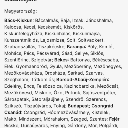
:
Magyarország
Bács-Kiskun
:
Bácsalmás
,
Baja
,
Izsák
,
Jánoshalma
,
Kalocsa
,
Kecel
,
Kecskemét
,
Kiskõrös
,
Kiskunfélegyháza
,
Kiskunhalas
,
Kiskunmajsa
,
Kunszentmiklós
,
Lajosmizse
,
Solt
,
Soltvadkert
,
Szabadszállás
,
Tiszakécske
;
Baranya
:
Bóly
,
Komló
,
Mohács
,
Pécs
,
Pécsvárad
,
Sásd
,
Sellye
,
Siklós
,
Szentlõrinc
,
Szigetvár
;
Békés
:
Battonya
,
Békéscsaba
,
Elek
,
Gyomaendrõd
,
Gyula
,
Mezõberény
,
Mezõhegyes
,
Mezõkovácsháza
,
Orosháza
,
Sarkad
,
Szarvas
,
Szeghalom
,
Tótkomlós
;
Borsod-Abaúj-Zemplén
:
Edelény
,
Encs
,
Felsõzsolca
,
Kazincbarcika
,
Mezõcsát
,
Mezõkövesd
,
Miskolc
,
Ózd
,
Putnok
,
Sajószentpéter
,
Sárospatak
,
Sátoraljaújhely
,
Szendrõ
,
Szerencs
,
Szikszó
,
Tiszaújváros
,
Tokaj
;
Budapest
;
Csongrád-
Csanád
:
Csongrád
,
Hódmezõvásárhely
,
Kistelek
,
Makó
,
Mindszent
,
Mórahalom
,
Szeged
,
Szentes
;
Fejér
:
Bicske
,
Dunaújváros
,
Enying
,
Gárdony
,
Mór
,
Polgárdi
,