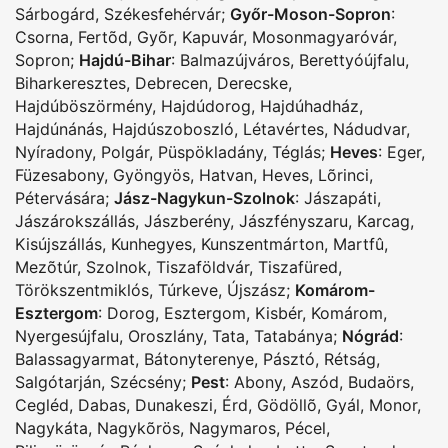
Sárbogárd
,
Székesfehérvár
;
Győr-Moson-Sopron
:
Csorna
,
Fertõd
,
Gyõr
,
Kapuvár
,
Mosonmagyaróvár
,
Sopron
;
Hajdú-Bihar
:
Balmazújváros
,
Berettyóújfalu
,
Biharkeresztes
,
Debrecen
,
Derecske
,
Hajdúböszörmény
,
Hajdúdorog
,
Hajdúhadház
,
Hajdúnánás
,
Hajdúszoboszló
,
Létavértes
,
Nádudvar
,
Nyíradony
,
Polgár
,
Püspökladány
,
Téglás
;
Heves
:
Eger
,
Füzesabony
,
Gyöngyös
,
Hatvan
,
Heves
,
Lõrinci
,
Pétervására
;
Jász-Nagykun-Szolnok
:
Jászapáti
,
Jászárokszállás
,
Jászberény
,
Jászfényszaru
,
Karcag
,
Kisújszállás
,
Kunhegyes
,
Kunszentmárton
,
Martfû
,
Mezõtúr
,
Szolnok
,
Tiszaföldvár
,
Tiszafüred
,
Törökszentmiklós
,
Túrkeve
,
Újszász
;
Komárom-
Esztergom
:
Dorog
,
Esztergom
,
Kisbér
,
Komárom
,
Nyergesújfalu
,
Oroszlány
,
Tata
,
Tatabánya
;
Nógrád
:
Balassagyarmat
,
Bátonyterenye
,
Pásztó
,
Rétság
,
Salgótarján
,
Szécsény
;
Pest
:
Abony
,
Aszód
,
Budaörs
,
Cegléd
,
Dabas
,
Dunakeszi
,
Érd
,
Gödöllõ
,
Gyál
,
Monor
,
Nagykáta
,
Nagykõrös
,
Nagymaros
,
Pécel
,