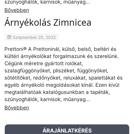
szúnyoghálók, karnisok, műanyag...
Bővebben
Árnyékolás Zimnicea
Szeptember 25, 2022
Prettoni® A Prettoninál, külső, belső, beltéri és
kültéri árnyékolókat forgalmazunk és szerelünk.
Cégünk méretre gyártott rolókat,
szalagfüggönyöket, pliszéket, függönyöket,
sötétítőket, redőnyöket, reluxákat, spalettákat és
egyéb árnyékoló megoldásokat kínál. Ezen kívül
megtalálhatóak katalógusunkban a tapéták,
szúnyoghálók, karnisok, műanyag...
Bővebben
ÁRAJÁNLATKÉRÉS