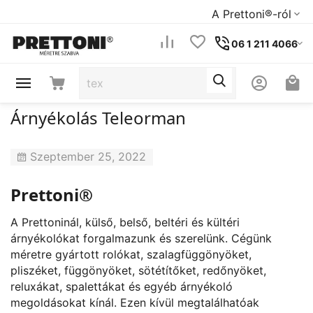
A Prettoni®-ról
06 1 211 4066
Árnyékolás Teleorman
Szeptember 25, 2022
Prettoni®
A Prettoninál, külső, belső, beltéri és kültéri
árnyékolókat forgalmazunk és szerelünk. Cégünk
méretre gyártott rolókat, szalagfüggönyöket,
pliszéket, függönyöket, sötétítőket, redőnyöket,
reluxákat, spalettákat és egyéb árnyékoló
megoldásokat kínál. Ezen kívül megtalálhatóak