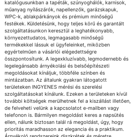
katalógusunkban a tapéták, szúnyoghálók, karnisok,
műanyag nyílászárók, napellenzők, garázskapuk,
WPC-k, ablakpárkányok és prémium minőségű
festékek. Küldetésünk, hogy teljes körű és garantált
szolgáltatásunkon keresztül a leghatékonyabb,
környezettudatos, legmagasabb minőségű
termékekkel lássuk el ügyfeleinket, miközben
egyértelműen a vásárlói elégedettségre
összpontosítunk. A legexkluzívabb, legmodernebb és
legelegánsabb árnyékolási és belsőépítészeti
megoldásokat kínáljuk, többféle színben és
mintázatban. Az általunk gyakran látogatott
területeken INGYENES mérési és szerelési
szolgáltatásokat kínálunk. Ezeken a területeken kívül
további költségek merülhetnek fel a kiszállást illetően,
de felveheti velünk a kapcsolatot e-mailben vagy
telefonon is. Bármilyen megoldást keres a napsütés
ellen, nálunk biztosan talál rá megoldást, úgy, hogy
prioritás maradhasson az elegancia és a praktikum.
Árnyékoló rendszereink diszkrétek és méretre