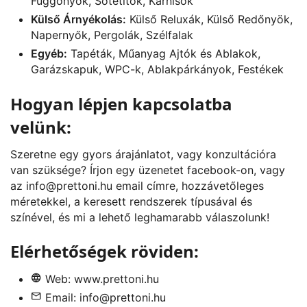
Függönyök, Sötétítők, Karnisok
Külső Árnyékolás:
Külső Reluxák, Külső Redőnyök,
Napernyők, Pergolák, Szélfalak
Egyéb:
Tapéták, Műanyag Ajtók és Ablakok,
Garázskapuk, WPC-k, Ablakpárkányok, Festékek
Hogyan lépjen kapcsolatba
velünk:
Szeretne egy gyors árajánlatot, vagy konzultációra
van szüksége? Írjon egy üzenetet
facebook
-on, vagy
az
info@prettoni.hu
email címre, hozzávetőleges
méretekkel, a keresett rendszerek típusával és
színével, és mi a lehető leghamarabb válaszolunk!
Elérhetőségek röviden:
Web:
www.prettoni.hu
Email:
info@prettoni.hu