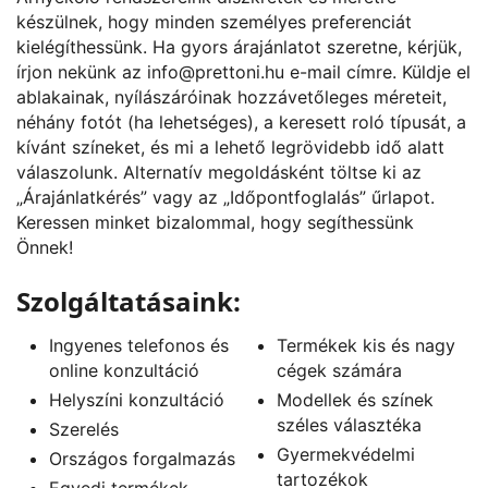
készülnek, hogy minden személyes preferenciát
kielégíthessünk. Ha gyors árajánlatot szeretne, kérjük,
írjon nekünk az
info@prettoni.hu
e-mail címre. Küldje el
ablakainak, nyílászáróinak hozzávetőleges méreteit,
néhány fotót (ha lehetséges), a keresett roló típusát, a
kívánt színeket, és mi a lehető legrövidebb idő alatt
válaszolunk. Alternatív megoldásként töltse ki az
„
Árajánlatkérés
” vagy az „
Időpontfoglalás
” űrlapot.
Keressen minket bizalommal, hogy segíthessünk
Önnek!
Szolgáltatásaink:
Ingyenes telefonos és
Termékek kis és nagy
online konzultáció
cégek számára
Helyszíni konzultáció
Modellek és színek
széles választéka
Szerelés
Gyermekvédelmi
Országos forgalmazás
tartozékok
Egyedi termékek