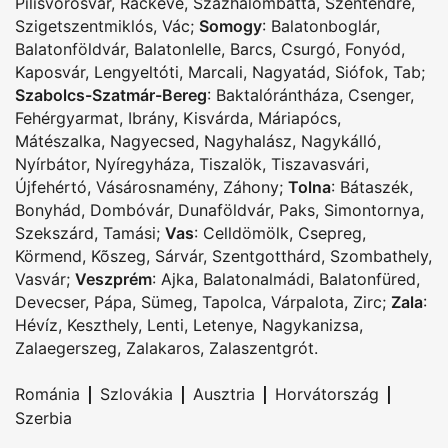
Pilisvörösvár
,
Ráckeve
,
Százhalombatta
,
Szentendre
,
Szigetszentmiklós
,
Vác
;
Somogy
:
Balatonboglár
,
Balatonföldvár
,
Balatonlelle
,
Barcs
,
Csurgó
,
Fonyód
,
Kaposvár
,
Lengyeltóti
,
Marcali
,
Nagyatád
,
Siófok
,
Tab
;
Szabolcs-Szatmár-Bereg
:
Baktalórántháza
,
Csenger
,
Fehérgyarmat
,
Ibrány
,
Kisvárda
,
Máriapócs
,
Mátészalka
,
Nagyecsed
,
Nagyhalász
,
Nagykálló
,
Nyírbátor
,
Nyíregyháza
,
Tiszalök
,
Tiszavasvári
,
Újfehértó
,
Vásárosnamény
,
Záhony
;
Tolna
:
Bátaszék
,
Bonyhád
,
Dombóvár
,
Dunaföldvár
,
Paks
,
Simontornya
,
Szekszárd
,
Tamási
;
Vas
:
Celldömölk
,
Csepreg
,
Körmend
,
Kõszeg
,
Sárvár
,
Szentgotthárd
,
Szombathely
,
Vasvár
;
Veszprém
:
Ajka
,
Balatonalmádi
,
Balatonfüred
,
Devecser
,
Pápa
,
Sümeg
,
Tapolca
,
Várpalota
,
Zirc
;
Zala
:
Hévíz
,
Keszthely
,
Lenti
,
Letenye
,
Nagykanizsa
,
Zalaegerszeg
,
Zalakaros
,
Zalaszentgrót
.
|
|
|
|
Románia
Szlovákia
Ausztria
Horvátország
Szerbia