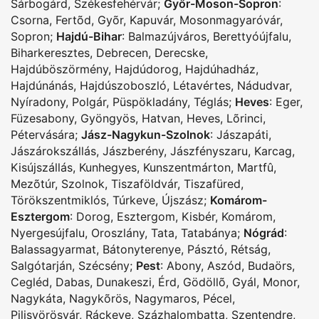
Sárbogárd
,
Székesfehérvár
;
Győr-Moson-Sopron
:
Csorna
,
Fertõd
,
Gyõr
,
Kapuvár
,
Mosonmagyaróvár
,
Sopron
;
Hajdú-Bihar
:
Balmazújváros
,
Berettyóújfalu
,
Biharkeresztes
,
Debrecen
,
Derecske
,
Hajdúböszörmény
,
Hajdúdorog
,
Hajdúhadház
,
Hajdúnánás
,
Hajdúszoboszló
,
Létavértes
,
Nádudvar
,
Nyíradony
,
Polgár
,
Püspökladány
,
Téglás
;
Heves
:
Eger
,
Füzesabony
,
Gyöngyös
,
Hatvan
,
Heves
,
Lõrinci
,
Pétervására
;
Jász-Nagykun-Szolnok
:
Jászapáti
,
Jászárokszállás
,
Jászberény
,
Jászfényszaru
,
Karcag
,
Kisújszállás
,
Kunhegyes
,
Kunszentmárton
,
Martfû
,
Mezõtúr
,
Szolnok
,
Tiszaföldvár
,
Tiszafüred
,
Törökszentmiklós
,
Túrkeve
,
Újszász
;
Komárom-
Esztergom
:
Dorog
,
Esztergom
,
Kisbér
,
Komárom
,
Nyergesújfalu
,
Oroszlány
,
Tata
,
Tatabánya
;
Nógrád
:
Balassagyarmat
,
Bátonyterenye
,
Pásztó
,
Rétság
,
Salgótarján
,
Szécsény
;
Pest
:
Abony
,
Aszód
,
Budaörs
,
Cegléd
,
Dabas
,
Dunakeszi
,
Érd
,
Gödöllõ
,
Gyál
,
Monor
,
Nagykáta
,
Nagykõrös
,
Nagymaros
,
Pécel
,
Pilisvörösvár
,
Ráckeve
,
Százhalombatta
,
Szentendre
,