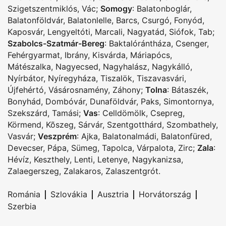
Szigetszentmiklós
,
Vác
;
Somogy
:
Balatonboglár
,
Balatonföldvár
,
Balatonlelle
,
Barcs
,
Csurgó
,
Fonyód
,
Kaposvár
,
Lengyeltóti
,
Marcali
,
Nagyatád
,
Siófok
,
Tab
;
Szabolcs-Szatmár-Bereg
:
Baktalórántháza
,
Csenger
,
Fehérgyarmat
,
Ibrány
,
Kisvárda
,
Máriapócs
,
Mátészalka
,
Nagyecsed
,
Nagyhalász
,
Nagykálló
,
Nyírbátor
,
Nyíregyháza
,
Tiszalök
,
Tiszavasvári
,
Újfehértó
,
Vásárosnamény
,
Záhony
;
Tolna
:
Bátaszék
,
Bonyhád
,
Dombóvár
,
Dunaföldvár
,
Paks
,
Simontornya
,
Szekszárd
,
Tamási
;
Vas
:
Celldömölk
,
Csepreg
,
Körmend
,
Kõszeg
,
Sárvár
,
Szentgotthárd
,
Szombathely
,
Vasvár
;
Veszprém
:
Ajka
,
Balatonalmádi
,
Balatonfüred
,
Devecser
,
Pápa
,
Sümeg
,
Tapolca
,
Várpalota
,
Zirc
;
Zala
:
Hévíz
,
Keszthely
,
Lenti
,
Letenye
,
Nagykanizsa
,
Zalaegerszeg
,
Zalakaros
,
Zalaszentgrót
.
|
|
|
|
Románia
Szlovákia
Ausztria
Horvátország
Szerbia