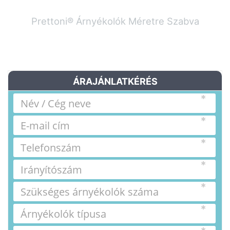
Prettoni® Árnyékolók Méretre Szabva
ÁRAJÁNLATKÉRÉS