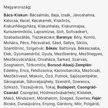
:
Magyarország
Bács-Kiskun
:
Bácsalmás
,
Baja
,
Izsák
,
Jánoshalma
,
Kalocsa
,
Kecel
,
Kecskemét
,
Kiskõrös
,
Kiskunfélegyháza
,
Kiskunhalas
,
Kiskunmajsa
,
Kunszentmiklós
,
Lajosmizse
,
Solt
,
Soltvadkert
,
Szabadszállás
,
Tiszakécske
;
Baranya
:
Bóly
,
Komló
,
Mohács
,
Pécs
,
Pécsvárad
,
Sásd
,
Sellye
,
Siklós
,
Szentlõrinc
,
Szigetvár
;
Békés
:
Battonya
,
Békéscsaba
,
Elek
,
Gyomaendrõd
,
Gyula
,
Mezõberény
,
Mezõhegyes
,
Mezõkovácsháza
,
Orosháza
,
Sarkad
,
Szarvas
,
Szeghalom
,
Tótkomlós
;
Borsod-Abaúj-Zemplén
:
Edelény
,
Encs
,
Felsõzsolca
,
Kazincbarcika
,
Mezõcsát
,
Mezõkövesd
,
Miskolc
,
Ózd
,
Putnok
,
Sajószentpéter
,
Sárospatak
,
Sátoraljaújhely
,
Szendrõ
,
Szerencs
,
Szikszó
,
Tiszaújváros
,
Tokaj
;
Budapest
;
Csongrád-
Csanád
:
Csongrád
,
Hódmezõvásárhely
,
Kistelek
,
Makó
,
Mindszent
,
Mórahalom
,
Szeged
,
Szentes
;
Fejér
:
Bicske
,
Dunaújváros
,
Enying
,
Gárdony
,
Mór
,
Polgárdi
,