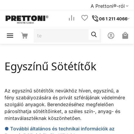
A Prettoni®-ról
06 1 211 4066
Egyszínű Sötétítők
Az egyszínű sötétítők nevükhöz híven, egyszínű, a
fény szabályozására és privát szférájának védelmére
szolgáló anyagok. Berendezéséhez megfelelően
párosíthatja sötétítőinket, a széles szín-, anyag- és
mintaválasztéknak köszönhetően.
● További általános és technikai információk az