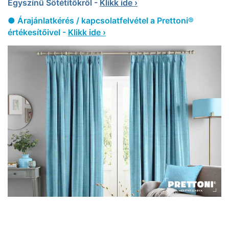
Egyszínű Sötétítőkről -
Klikk ide ›
● Árajánlatkérés / kapcsolatfelvétel a Prettoni®
értékesítőivel -
Klikk ide ›