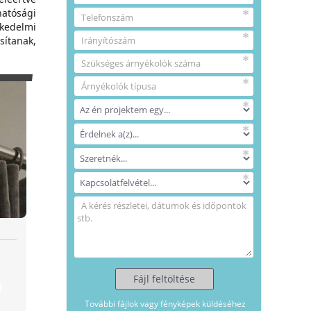
hatósági
kedelmi
sítanak,