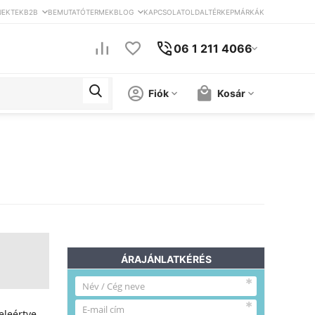
JEKTEK
B2B
BEMUTATÓTERMEK
BLOG
KAPCSOLAT
OLDALTÉRKEP
MÁRKÁK
06 1 211 4066
Fiók
Kosár
ÁRAJÁNLATKÉRÉS
eleértve