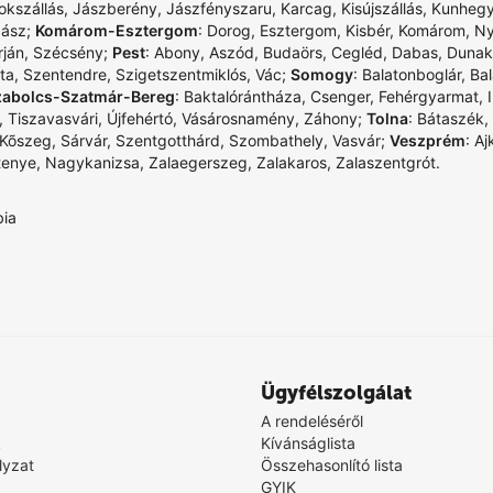
okszállás
,
Jászberény
,
Jászfényszaru
,
Karcag
,
Kisújszállás
,
Kunheg
zász
;
Komárom-Esztergom
:
Dorog
,
Esztergom
,
Kisbér
,
Komárom
,
Ny
rján
,
Szécsény
;
Pest
:
Abony
,
Aszód
,
Budaörs
,
Cegléd
,
Dabas
,
Dunak
ta
,
Szentendre
,
Szigetszentmiklós
,
Vác
;
Somogy
:
Balatonboglár
,
Bal
zabolcs-Szatmár-Bereg
:
Baktalórántháza
,
Csenger
,
Fehérgyarmat
,
,
Tiszavasvári
,
Újfehértó
,
Vásárosnamény
,
Záhony
;
Tolna
:
Bátaszék
,
Kõszeg
,
Sárvár
,
Szentgotthárd
,
Szombathely
,
Vasvár
;
Veszprém
:
Aj
tenye
,
Nagykanizsa
,
Zalaegerszeg
,
Zalakaros
,
Zalaszentgrót
.
bia
Ügyfélszolgálat
A rendeléséről
k
Kívánságlista
lyzat
Összehasonlító lista
GYIK