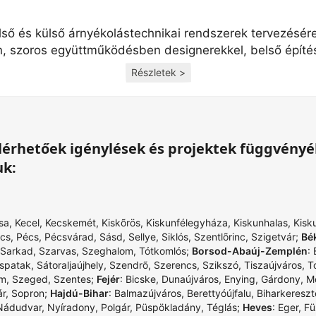
lső és külső árnyékolástechnikai rendszerek tervezésér
n, szoros együttműködésben designerekkel, belső építés
Részletek >
 elérhetőek igénylések és projektek függvény
uk:
sa
,
Kecel
,
Kecskemét
,
Kiskõrös
,
Kiskunfélegyháza
,
Kiskunhalas
,
Kisk
cs
,
Pécs
,
Pécsvárad
,
Sásd
,
Sellye
,
Siklós
,
Szentlõrinc
,
Szigetvár
;
Bé
Sarkad
,
Szarvas
,
Szeghalom
,
Tótkomlós
;
Borsod-Abaúj-Zemplén
:
spatak
,
Sátoraljaújhely
,
Szendrõ
,
Szerencs
,
Szikszó
,
Tiszaújváros
,
T
om
,
Szeged
,
Szentes
;
Fejér
:
Bicske
,
Dunaújváros
,
Enying
,
Gárdony
,
M
r
,
Sopron
;
Hajdú-Bihar
:
Balmazújváros
,
Berettyóújfalu
,
Biharkereszt
Nádudvar
,
Nyíradony
,
Polgár
,
Püspökladány
,
Téglás
;
Heves
:
Eger
,
Fü