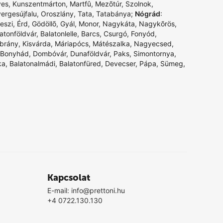
yes
,
Kunszentmárton
,
Martfû
,
Mezõtúr
,
Szolnok
,
ergesújfalu
,
Oroszlány
,
Tata
,
Tatabánya
;
Nógrád
:
eszi
,
Érd
,
Gödöllõ
,
Gyál
,
Monor
,
Nagykáta
,
Nagykõrös
,
atonföldvár
,
Balatonlelle
,
Barcs
,
Csurgó
,
Fonyód
,
Ibrány
,
Kisvárda
,
Máriapócs
,
Mátészalka
,
Nagyecsed
,
Bonyhád
,
Dombóvár
,
Dunaföldvár
,
Paks
,
Simontornya
,
ka
,
Balatonalmádi
,
Balatonfüred
,
Devecser
,
Pápa
,
Sümeg
,
Kapcsolat
E-mail:
info@prettoni.hu
+4 0722.130.130