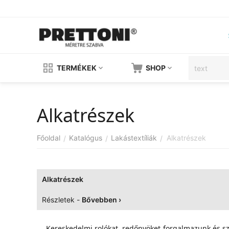
TERMÉKEK
SHOP
Alkatrészek
Főoldal
Katalógus
Lakástextíliák
Alkatrészek
/
/
/
Alkatrészek
Részletek -
Bővebben ›
Kereskedelmi rolókat, redőnyöket forgalmazunk és s