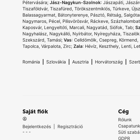
Pétervására
;
Jász-Nagykun-Szolnok
:
Jászapáti
,
Jászár
Tiszaföldvár
,
Tiszafüred
,
Törökszentmiklós
,
Túrkeve
,
Újs
Balassagyarmat
,
Bátonyterenye
,
Pásztó
,
Rétság
,
Salgóta
Nagymaros
,
Pécel
,
Pilisvörösvár
,
Ráckeve
,
Százhalombat
Kaposvár
,
Lengyeltóti
,
Marcali
,
Nagyatád
,
Siófok
,
Tab
;
S
Nagyhalász
,
Nagykálló
,
Nyírbátor
,
Nyíregyháza
,
Tiszalök
Szekszárd
,
Tamási
;
Vas
:
Celldömölk
,
Csepreg
,
Körmend
,
Tapolca
,
Várpalota
,
Zirc
;
Zala
:
Hévíz
,
Keszthely
,
Lenti
,
Le
|
|
|
|
Románia
Szlovákia
Ausztria
Horvátország
Szer
Saját fiók
Cég
Rólunk
Csapatun
Bejelentkezés
|
Regisztráció
- - -
Süti szabá
GDPR