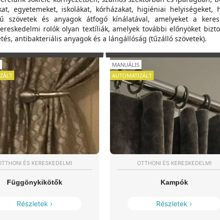
kat, egyetemeket, iskolákat, kórházakat, higiéniai helyiségeket, 
ű szövetek és anyagok átfogó kínálatával, amelyeket a keres
kereskedelmi rolók olyan textíliák, amelyek további előnyöket bizto
tés, antibakteriális anyagok és a lángállóság (tűzálló szövetek).
MANUÁLIS
ZÁLT
AUTOMATIZÁLT
OTTHONI ÉS KERESKEDELMI
OTTHONI ÉS KERESKEDELMI
Függönykikötők
Kampók
Részletek ›
Részletek ›