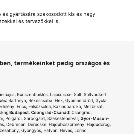
e és gyártására szakosodott kis és nagy
zekkel és tervezőkkel is.
ében, termékeinket pedig országos és
unmajsa
,
Kunszentmiklós
,
Lajosmizse
,
Solt
,
Soltvadkert
,
kés
:
Battonya
,
Békéscsaba
,
Elek
,
Gyomaendrõd
,
Gyula
,
Edelény
,
Encs
,
Felsõzsolca
,
Kazincbarcika
,
Mezõcsát
,
okaj
;
Budapest
;
Csongrád-Csanád
:
Csongrád
,
ór
,
Polgárdi
,
Sárbogárd
,
Székesfehérvár
;
Győr-Moson-
es
,
Debrecen
,
Derecske
,
Hajdúböszörmény
,
Hajdúdorog
,
zesabony
,
Gyöngyös
,
Hatvan
,
Heves
,
Lõrinci
,