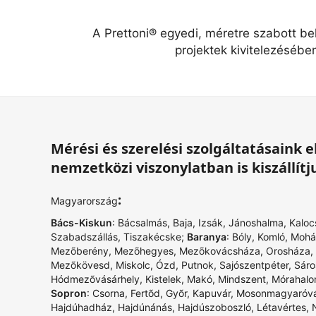
A Prettoni® egyedi, méretre szabott be
projektek kivitelezésébe
Mérési és szerelési szolgáltatásaink
nemzetközi viszonylatban is kiszállítj
:
Magyarország
Bács-Kiskun
:
Bácsalmás
,
Baja
,
Izsák
,
Jánoshalma
,
Kaloc
Szabadszállás
,
Tiszakécske
;
Baranya
:
Bóly
,
Komló
,
Mohá
Mezõberény
,
Mezõhegyes
,
Mezõkovácsháza
,
Orosháza
,
Mezõkövesd
,
Miskolc
,
Ózd
,
Putnok
,
Sajószentpéter
,
Sáro
Hódmezõvásárhely
,
Kistelek
,
Makó
,
Mindszent
,
Mórahal
Sopron
:
Csorna
,
Fertõd
,
Gyõr
,
Kapuvár
,
Mosonmagyaróvá
Hajdúhadház
,
Hajdúnánás
,
Hajdúszoboszló
,
Létavértes
,