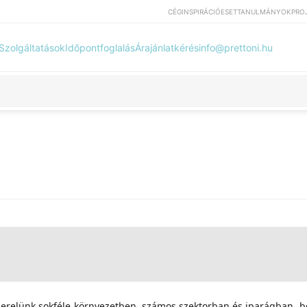
CÉG
INSPIRÁCIÓ
ESETTANULMÁNYOK
PRO
Szolgáltatások
Időpontfoglalás
Árajánlatkérés
info@prettoni.hu
zerelünk sokféle környezetben, számos szektorban és iparágban, b