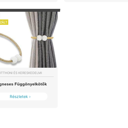
ZÁLT
OTTHONI ÉS KERESKEDELMI
gneses Függönyelkötők
Részletek ›