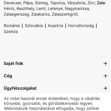
Devecser
,
Pápa
,
Sümeg
,
Tapolca
,
Várpalota
,
Zirc
;
Zala
:
Hévíz
,
Keszthely
,
Lenti
,
Letenye
,
Nagykanizsa
,
Zalaegerszeg
,
Zalakaros
,
Zalaszentgrót
.
|
|
|
|
Románia
Szlovákia
Ausztria
Horvátország
Szerbia
Saját fiók
Cég
Ügyfélszolgálat
Az oldal használ annak érdekében, hogy a vásárlás
Kapcsolat
könyebb, gyorsabb, és gördülékenyebb legyen.
Weboldalunk használatával elfogadja, hogy sütiket