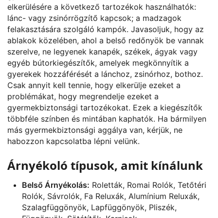
elkerülésére a következő tartozékok használhatók:
lánc- vagy zsinórrögzítő kapcsok; a madzagok
felakasztására szolgáló kampók. Javasoljuk, hogy az
ablakok közelében, ahol a belső redőnyök be vannak
szerelve, ne legyenek kanapék, székek, ágyak vagy
egyéb bútorkiegészítők, amelyek megkönnyítik a
gyerekek hozzáférését a lánchoz, zsinórhoz, bothoz.
Csak annyit kell tennie, hogy elkerülje ezeket a
problémákat, hogy megrendelje ezeket a
gyermekbiztonsági tartozékokat. Ezek a kiegészítők
többféle színben és mintában kaphatók. Ha bármilyen
más gyermekbiztonsági aggálya van, kérjük, ne
habozzon kapcsolatba lépni velünk.
Árnyékoló típusok, amit kínálunk
Belső Árnyékolás:
Roletták, Romai Rolók, Tetőtéri
Rolók, Sávrolók, Fa Reluxák, Alumínium Reluxák,
Szalagfüggönyök, Lapfüggönyök, Pliszék,