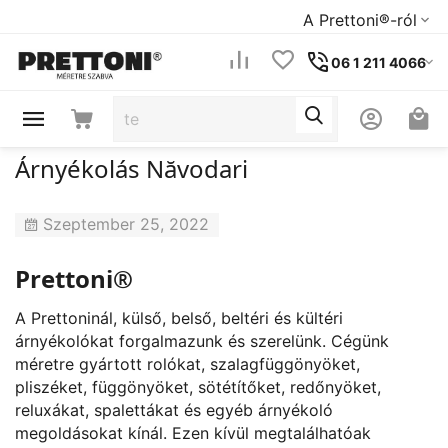
A Prettoni®-ról
06 1 211 4066
Árnyékolás Năvodari
Szeptember 25, 2022
Prettoni®
A Prettoninál, külső, belső, beltéri és kültéri
árnyékolókat forgalmazunk és szerelünk. Cégünk
méretre gyártott rolókat, szalagfüggönyöket,
pliszéket, függönyöket, sötétítőket, redőnyöket,
reluxákat, spalettákat és egyéb árnyékoló
megoldásokat kínál. Ezen kívül megtalálhatóak