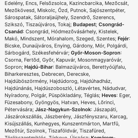
Edelény
,
Encs
,
Felsõzsolca
,
Kazincbarcika
,
Mezõcsát
,
Mezõkövesd
,
Miskolc
,
Ózd
,
Putnok
,
Sajószentpéter
,
Sárospatak
,
Sátoraljaújhely
,
Szendrõ
,
Szerencs
,
Szikszó
,
Tiszaújváros
,
Tokaj
;
Budapest
;
Csongrád-
Csanád
:
Csongrád
,
Hódmezõvásárhely
,
Kistelek
,
Makó
,
Mindszent
,
Mórahalom
,
Szeged
,
Szentes
;
Fejér
:
Bicske
,
Dunaújváros
,
Enying
,
Gárdony
,
Mór
,
Polgárdi
,
Sárbogárd
,
Székesfehérvár
;
Győr-Moson-Sopron
:
Csorna
,
Fertõd
,
Gyõr
,
Kapuvár
,
Mosonmagyaróvár
,
Sopron
;
Hajdú-Bihar
:
Balmazújváros
,
Berettyóújfalu
,
Biharkeresztes
,
Debrecen
,
Derecske
,
Hajdúböszörmény
,
Hajdúdorog
,
Hajdúhadház
,
Hajdúnánás
,
Hajdúszoboszló
,
Létavértes
,
Nádudvar
,
Nyíradony
,
Polgár
,
Püspökladány
,
Téglás
;
Heves
:
Eger
,
Füzesabony
,
Gyöngyös
,
Hatvan
,
Heves
,
Lõrinci
,
Pétervására
;
Jász-Nagykun-Szolnok
:
Jászapáti
,
Jászárokszállás
,
Jászberény
,
Jászfényszaru
,
Karcag
,
Kisújszállás
,
Kunhegyes
,
Kunszentmárton
,
Martfû
,
Mezõtúr
,
Szolnok
,
Tiszaföldvár
,
Tiszafüred
,
Törökszentmiklós
,
Túrkeve
,
Újszász
;
Komárom-