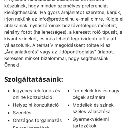
készülnek, hogy minden személyes preferenciát
kielégíthessünk. Ha gyors árajánlatot szeretne, kérjük,
írjon nekünk az
info@prettoni.hu
e-mail címre. Küldje el
ablakainak, nyílászáróinak hozzávetőleges méreteit,
néhány fotót (ha lehetséges), a keresett roló típusát, a
kívánt színeket, és mi a lehető legrövidebb idő alatt
válaszolunk. Alternatív megoldásként töltse ki az
„
Árajánlatkérés
” vagy az „
Időpontfoglalás
” űrlapot.
Keressen minket bizalommal, hogy segíthessünk
Önnek!
Szolgáltatásaink:
Ingyenes telefonos és
Termékek kis és nagy
online konzultáció
cégek számára
Helyszíni konzultáció
Modellek és színek
széles választéka
Szerelés
Gyermekvédelmi
Országos forgalmazás
tartozékok
Egyedi termékek