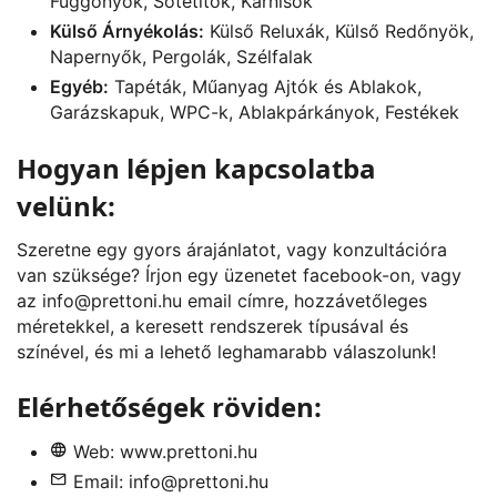
Függönyök, Sötétítők, Karnisok
Külső Árnyékolás:
Külső Reluxák, Külső Redőnyök,
Napernyők, Pergolák, Szélfalak
Egyéb:
Tapéták, Műanyag Ajtók és Ablakok,
Garázskapuk, WPC-k, Ablakpárkányok, Festékek
Hogyan lépjen kapcsolatba
velünk:
Szeretne egy gyors árajánlatot, vagy konzultációra
van szüksége? Írjon egy üzenetet
facebook
-on, vagy
az
info@prettoni.hu
email címre, hozzávetőleges
méretekkel, a keresett rendszerek típusával és
színével, és mi a lehető leghamarabb válaszolunk!
Elérhetőségek röviden:
Web:
www.prettoni.hu
Email:
info@prettoni.hu