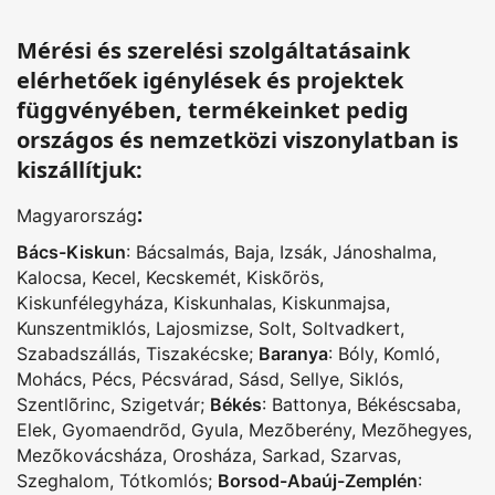
Mérési és szerelési szolgáltatásaink
elérhetőek igénylések és projektek
függvényében, termékeinket pedig
országos és nemzetközi viszonylatban is
kiszállítjuk:
:
Magyarország
Bács-Kiskun
:
Bácsalmás
,
Baja
,
Izsák
,
Jánoshalma
,
Kalocsa
,
Kecel
,
Kecskemét
,
Kiskõrös
,
Kiskunfélegyháza
,
Kiskunhalas
,
Kiskunmajsa
,
Kunszentmiklós
,
Lajosmizse
,
Solt
,
Soltvadkert
,
Szabadszállás
,
Tiszakécske
;
Baranya
:
Bóly
,
Komló
,
Mohács
,
Pécs
,
Pécsvárad
,
Sásd
,
Sellye
,
Siklós
,
Szentlõrinc
,
Szigetvár
;
Békés
:
Battonya
,
Békéscsaba
,
Elek
,
Gyomaendrõd
,
Gyula
,
Mezõberény
,
Mezõhegyes
,
Mezõkovácsháza
,
Orosháza
,
Sarkad
,
Szarvas
,
Szeghalom
,
Tótkomlós
;
Borsod-Abaúj-Zemplén
: