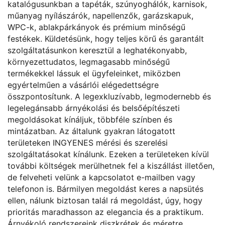
katalógusunkban a tapéták, szúnyoghálók, karnisok,
műanyag nyílászárók, napellenzők, garázskapuk,
WPC-k, ablakpárkányok és prémium minőségű
festékek. Küldetésünk, hogy teljes körű és garantált
szolgáltatásunkon keresztül a leghatékonyabb,
környezettudatos, legmagasabb minőségű
termékekkel lássuk el ügyfeleinket, miközben
egyértelműen a vásárlói elégedettségre
összpontosítunk. A legexkluzívabb, legmodernebb és
legelegánsabb árnyékolási és belsőépítészeti
megoldásokat kínáljuk, többféle színben és
mintázatban. Az általunk gyakran látogatott
területeken INGYENES mérési és szerelési
szolgáltatásokat kínálunk. Ezeken a területeken kívül
további költségek merülhetnek fel a kiszállást illetően,
de felveheti velünk a kapcsolatot e-mailben vagy
telefonon is. Bármilyen megoldást keres a napsütés
ellen, nálunk biztosan talál rá megoldást, úgy, hogy
prioritás maradhasson az elegancia és a praktikum.
Árnyékoló rendszereink diszkrétek és méretre