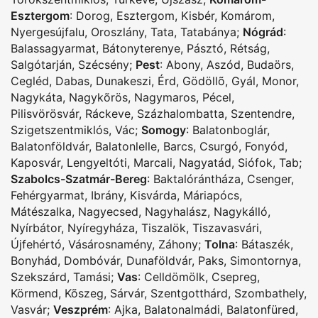
Esztergom
:
Dorog
,
Esztergom
,
Kisbér
,
Komárom
,
Nyergesújfalu
,
Oroszlány
,
Tata
,
Tatabánya
;
Nógrád
:
Balassagyarmat
,
Bátonyterenye
,
Pásztó
,
Rétság
,
Salgótarján
,
Szécsény
;
Pest
:
Abony
,
Aszód
,
Budaörs
,
Cegléd
,
Dabas
,
Dunakeszi
,
Érd
,
Gödöllõ
,
Gyál
,
Monor
,
Nagykáta
,
Nagykõrös
,
Nagymaros
,
Pécel
,
Pilisvörösvár
,
Ráckeve
,
Százhalombatta
,
Szentendre
,
Szigetszentmiklós
,
Vác
;
Somogy
:
Balatonboglár
,
Balatonföldvár
,
Balatonlelle
,
Barcs
,
Csurgó
,
Fonyód
,
Kaposvár
,
Lengyeltóti
,
Marcali
,
Nagyatád
,
Siófok
,
Tab
;
Szabolcs-Szatmár-Bereg
:
Baktalórántháza
,
Csenger
,
Fehérgyarmat
,
Ibrány
,
Kisvárda
,
Máriapócs
,
Mátészalka
,
Nagyecsed
,
Nagyhalász
,
Nagykálló
,
Nyírbátor
,
Nyíregyháza
,
Tiszalök
,
Tiszavasvári
,
Újfehértó
,
Vásárosnamény
,
Záhony
;
Tolna
:
Bátaszék
,
Bonyhád
,
Dombóvár
,
Dunaföldvár
,
Paks
,
Simontornya
,
Szekszárd
,
Tamási
;
Vas
:
Celldömölk
,
Csepreg
,
Körmend
,
Kõszeg
,
Sárvár
,
Szentgotthárd
,
Szombathely
,
Vasvár
;
Veszprém
:
Ajka
,
Balatonalmádi
,
Balatonfüred
,