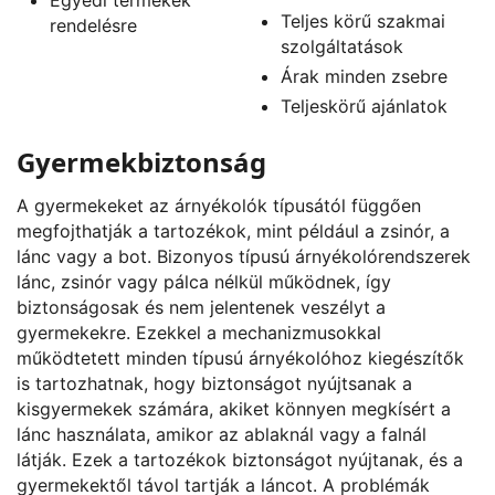
Teljes körű szakmai
rendelésre
szolgáltatások
Árak minden zsebre
Teljeskörű ajánlatok
Gyermekbiztonság
A gyermekeket az árnyékolók típusától függően
megfojthatják a tartozékok, mint például a zsinór, a
lánc vagy a bot. Bizonyos típusú árnyékolórendszerek
lánc, zsinór vagy pálca nélkül működnek, így
biztonságosak és nem jelentenek veszélyt a
gyermekekre. Ezekkel a mechanizmusokkal
működtetett minden típusú árnyékolóhoz kiegészítők
is tartozhatnak, hogy biztonságot nyújtsanak a
kisgyermekek számára, akiket könnyen megkísért a
lánc használata, amikor az ablaknál vagy a falnál
látják. Ezek a tartozékok biztonságot nyújtanak, és a
gyermekektől távol tartják a láncot. A problémák