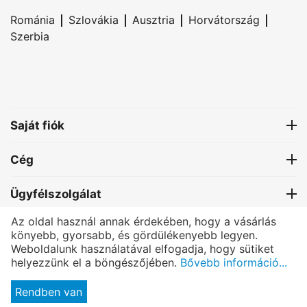
|
|
|
|
Románia
Szlovákia
Ausztria
Horvátország
Szerbia
Saját fiók
Cég
Ügyfélszolgálat
Az oldal használ annak érdekében, hogy a vásárlás
Kapcsolat
könyebb, gyorsabb, és gördülékenyebb legyen.
Weboldalunk használatával elfogadja, hogy sütiket
helyezzünk el a böngészőjében.
Bővebb információ...
®
PRETTONI
- All rights reserved.
© Copyright 2004-2025 Bexmon™ Marketing | Host by:
BexHost.com
|
Rendben van
Programming by:
Pagelex.com
Click here
to read the full online services privacy policy, copyright, trademark and legal information.