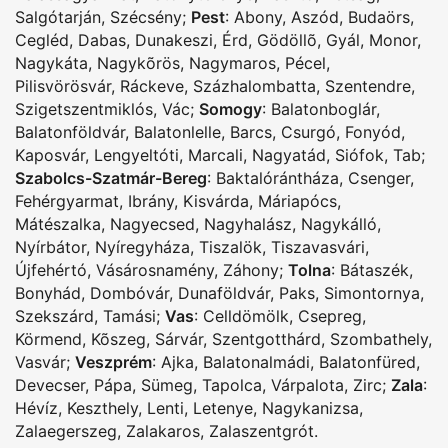
Salgótarján
,
Szécsény
;
Pest
:
Abony
,
Aszód
,
Budaörs
,
Cegléd
,
Dabas
,
Dunakeszi
,
Érd
,
Gödöllõ
,
Gyál
,
Monor
,
Nagykáta
,
Nagykõrös
,
Nagymaros
,
Pécel
,
Pilisvörösvár
,
Ráckeve
,
Százhalombatta
,
Szentendre
,
Szigetszentmiklós
,
Vác
;
Somogy
:
Balatonboglár
,
Balatonföldvár
,
Balatonlelle
,
Barcs
,
Csurgó
,
Fonyód
,
Kaposvár
,
Lengyeltóti
,
Marcali
,
Nagyatád
,
Siófok
,
Tab
;
Szabolcs-Szatmár-Bereg
:
Baktalórántháza
,
Csenger
,
Fehérgyarmat
,
Ibrány
,
Kisvárda
,
Máriapócs
,
Mátészalka
,
Nagyecsed
,
Nagyhalász
,
Nagykálló
,
Nyírbátor
,
Nyíregyháza
,
Tiszalök
,
Tiszavasvári
,
Újfehértó
,
Vásárosnamény
,
Záhony
;
Tolna
:
Bátaszék
,
Bonyhád
,
Dombóvár
,
Dunaföldvár
,
Paks
,
Simontornya
,
Szekszárd
,
Tamási
;
Vas
:
Celldömölk
,
Csepreg
,
Körmend
,
Kõszeg
,
Sárvár
,
Szentgotthárd
,
Szombathely
,
Vasvár
;
Veszprém
:
Ajka
,
Balatonalmádi
,
Balatonfüred
,
Devecser
,
Pápa
,
Sümeg
,
Tapolca
,
Várpalota
,
Zirc
;
Zala
:
Hévíz
,
Keszthely
,
Lenti
,
Letenye
,
Nagykanizsa
,
Zalaegerszeg
,
Zalakaros
,
Zalaszentgrót
.