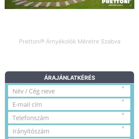
Prettoni® Árnyékolók Méretre Szabva
ÁRAJÁNLATKÉRÉS