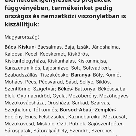
függvényében, termékeinket pedig
országos és nemzetközi viszonylatban is
kiszállítjuk:
:
Magyarország
Bács-Kiskun
:
Bácsalmás
,
Baja
,
Izsák
,
Jánoshalma
,
Kalocsa
,
Kecel
,
Kecskemét
,
Kiskõrös
,
Kiskunfélegyháza
,
Kiskunhalas
,
Kiskunmajsa
,
Kunszentmiklós
,
Lajosmizse
,
Solt
,
Soltvadkert
,
Szabadszállás
,
Tiszakécske
;
Baranya
:
Bóly
,
Komló
,
Mohács
,
Pécs
,
Pécsvárad
,
Sásd
,
Sellye
,
Siklós
,
Szentlõrinc
,
Szigetvár
;
Békés
:
Battonya
,
Békéscsaba
,
Elek
,
Gyomaendrõd
,
Gyula
,
Mezõberény
,
Mezõhegyes
,
Mezõkovácsháza
,
Orosháza
,
Sarkad
,
Szarvas
,
Szeghalom
,
Tótkomlós
;
Borsod-Abaúj-Zemplén
:
Edelény
,
Encs
,
Felsõzsolca
,
Kazincbarcika
,
Mezõcsát
,
Mezõkövesd
,
Miskolc
,
Ózd
,
Putnok
,
Sajószentpéter
,
Sárospatak
,
Sátoraljaújhely
,
Szendrõ
,
Szerencs
,