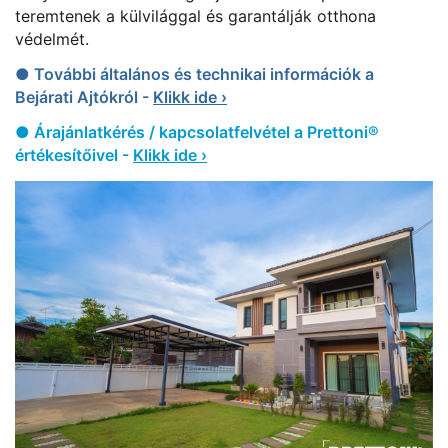
teremtenek a külvilággal és garantálják otthona
védelmét.
● További általános és technikai információk a
Bejárati Ajtókról -
Klikk ide ›
● Árajánlatkérés / kapcsolatfelvétel a Prettoni®
értékesítőivel -
Klikk ide ›