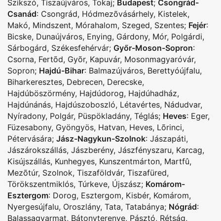
Szikszó
,
Tiszaújváros
,
Tokaj
;
Budapest
;
Csongrád-
Csanád
:
Csongrád
,
Hódmezõvásárhely
,
Kistelek
,
Makó
,
Mindszent
,
Mórahalom
,
Szeged
,
Szentes
;
Fejér
:
Bicske
,
Dunaújváros
,
Enying
,
Gárdony
,
Mór
,
Polgárdi
,
Sárbogárd
,
Székesfehérvár
;
Győr-Moson-Sopron
:
Csorna
,
Fertõd
,
Gyõr
,
Kapuvár
,
Mosonmagyaróvár
,
Sopron
;
Hajdú-Bihar
:
Balmazújváros
,
Berettyóújfalu
,
Biharkeresztes
,
Debrecen
,
Derecske
,
Hajdúböszörmény
,
Hajdúdorog
,
Hajdúhadház
,
Hajdúnánás
,
Hajdúszoboszló
,
Létavértes
,
Nádudvar
,
Nyíradony
,
Polgár
,
Püspökladány
,
Téglás
;
Heves
:
Eger
,
Füzesabony
,
Gyöngyös
,
Hatvan
,
Heves
,
Lõrinci
,
Pétervására
;
Jász-Nagykun-Szolnok
:
Jászapáti
,
Jászárokszállás
,
Jászberény
,
Jászfényszaru
,
Karcag
,
Kisújszállás
,
Kunhegyes
,
Kunszentmárton
,
Martfû
,
Mezõtúr
,
Szolnok
,
Tiszaföldvár
,
Tiszafüred
,
Törökszentmiklós
,
Túrkeve
,
Újszász
;
Komárom-
Esztergom
:
Dorog
,
Esztergom
,
Kisbér
,
Komárom
,
Nyergesújfalu
,
Oroszlány
,
Tata
,
Tatabánya
;
Nógrád
:
Balassagyarmat
,
Bátonyterenye
,
Pásztó
,
Rétság
,