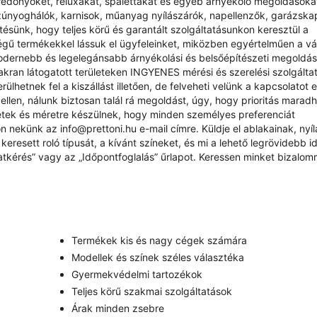
redőnyöket, reluxákat, spalettákat és egyéb árnyékoló megoldásokat
zúnyoghálók, karnisok, műanyag nyílászárók, napellenzők, garázsk
sünk, hogy teljes körű és garantált szolgáltatásunkon keresztül a
ű termékekkel lássuk el ügyfeleinket, miközben egyértelműen a vás
odernebb és legelegánsabb árnyékolási és belsőépítészeti megoldá
yakran látogatott területeken INGYENES mérési és szerelési szolgálta
ülhetnek fel a kiszállást illetően, de felveheti velünk a kapcsolatot 
ellen, nálunk biztosan talál rá megoldást, úgy, hogy prioritás marad
étek és méretre készülnek, hogy minden személyes preferenciát
rjon nekünk az
info@prettoni.hu
e-mail címre. Küldje el ablakainak, nyí
eresett roló típusát, a kívánt színeket, és mi a lehető legrövidebb id
atkérés
” vagy az „
Időpontfoglalás
” űrlapot. Keressen minket bizalom
Termékek kis és nagy cégek számára
Modellek és színek széles választéka
Gyermekvédelmi tartozékok
Teljes körű szakmai szolgáltatások
Árak minden zsebre