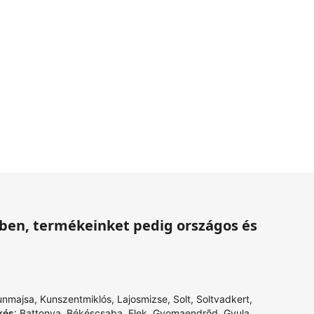
ében, termékeinket pedig országos és
unmajsa
,
Kunszentmiklós
,
Lajosmizse
,
Solt
,
Soltvadkert
,
kés
:
Battonya
,
Békéscsaba
,
Elek
,
Gyomaendrõd
,
Gyula
,