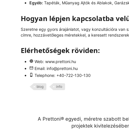
Egyéb:
Tapéták, Műanyag Ajtók és Ablakok, Garázs
Hogyan lépjen kapcsolatba vel
Szeretne egy gyors árajánlatot, vagy konzultációra van 
címre, hozzávetőleges méretekkel, a keresett rendszerek 
Elérhetőségek röviden:
Web:
www.prettoni.hu
Email:
info@prettoni.hu
Telephone: +40-722-130-130
blog
info
A Prettoni® egyedi, méretre szabott be
projektek kivitelezésébe