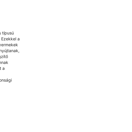
s típusú
 Ezekkel a
gyermekek
nyújtanak,
gzítő
annak
t a
onsági