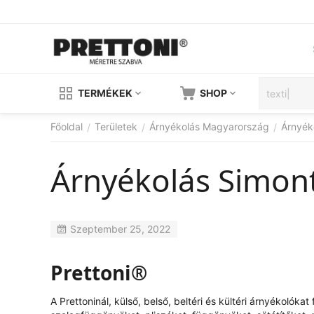
TERMÉKEK
SHOP
Főoldal
Területek
Árnyékolás Magyarország
Árnyék
/
/
/
Árnyékolás Simon
Szeptember 25, 2022
Prettoni®
A Prettoninál, külső, belső, beltéri és kültéri árnyékolók