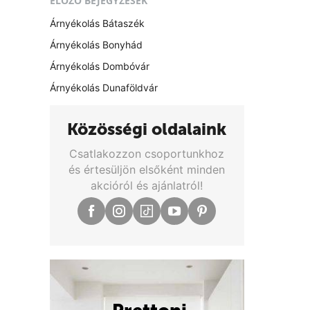
ELŐZŐ BEJEGYZÉSEK
Árnyékolás Bátaszék
Árnyékolás Bonyhád
Árnyékolás Dombóvár
Árnyékolás Dunaföldvár
Közösségi oldalaink
Csatlakozzon csoportunkhoz
és értesüljön elsőként minden
akcióról és ajánlatról!