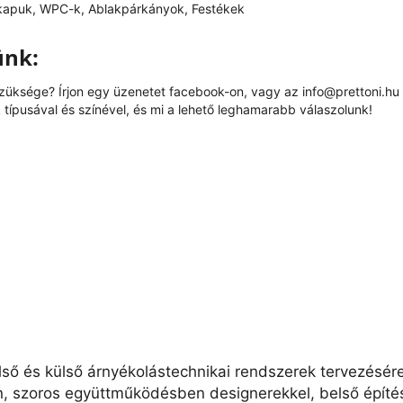
kapuk, WPC-k, Ablakpárkányok, Festékek
ünk:
szüksége? Írjon egy üzenetet
facebook
-on, vagy az
info@prettoni.hu
típusával és színével, és mi a lehető leghamarabb válaszolunk!
lső és külső árnyékolástechnikai rendszerek tervezésér
n, szoros együttműködésben designerekkel, belső építés