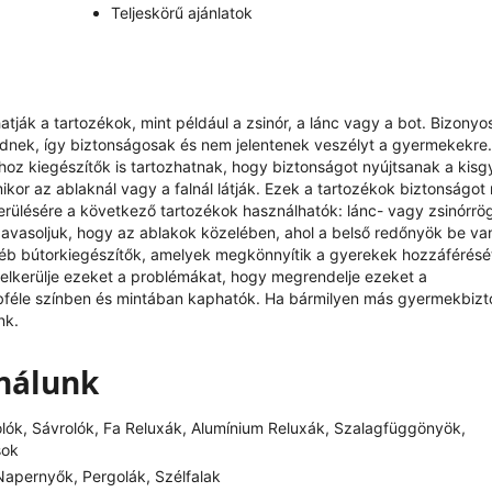
Teljeskörű ajánlatok
ják a tartozékok, mint például a zsinór, a lánc vagy a bot. Bizonyo
ödnek, így biztonságosak és nem jelentenek veszélyt a gyermekekre.
oz kiegészítők is tartozhatnak, hogy biztonságot nyújtsanak a kis
kor az ablaknál vagy a falnál látják. Ezek a tartozékok biztonságot 
kerülésére a következő tartozékok használhatók: lánc- vagy zsinórrö
avasoljuk, hogy az ablakok közelében, ahol a belső redőnyök be v
éb bútorkiegészítők, amelyek megkönnyítik a gyerekek hozzáférésé
y elkerülje ezeket a problémákat, hogy megrendelje ezeket a
bbféle színben és mintában kaphatók. Ha bármilyen más gyermekbizt
nk.
ínálunk
olók, Sávrolók, Fa Reluxák, Alumínium Reluxák, Szalagfüggönyök,
sok
apernyők, Pergolák, Szélfalak