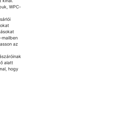
 kínál.
apuk, WPC-
árlói
sokat
tásokat
e-mailben
hasson az
lászáróinak
ő alatt
mal, hogy