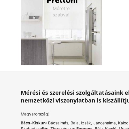
Prettoni
Méretre
szabva!
Mérési és szerelési szolgáltatásaink
nemzetközi viszonylatban is kiszállítj
:
Magyarország
Bács-Kiskun
:
Bácsalmás
,
Baja
,
Izsák
,
Jánoshalma
,
Kaloc
Szabadszállás
,
Tiszakécske
;
Baranya
:
Bóly
,
Komló
,
Mohá