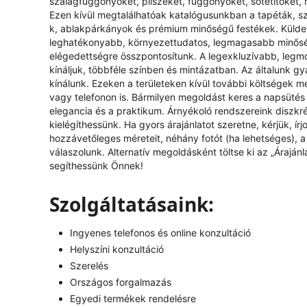
szalagfüggönyöket, pliszéket, függönyöket, sötétítőket, 
Ezen kívül megtalálhatóak katalógusunkban a tapéták, s
k, ablakpárkányok és prémium minőségű festékek. Küldeté
leghatékonyabb, környezettudatos, legmagasabb minőség
elégedettségre összpontosítunk. A legexkluzívabb, legm
kínáljuk, többféle színben és mintázatban. Az általunk g
kínálunk. Ezeken a területeken kívül további költségek mer
vagy telefonon is. Bármilyen megoldást keres a napsütés 
elegancia és a praktikum. Árnyékoló rendszereink diszkr
kielégíthessünk. Ha gyors árajánlatot szeretne, kérjük, í
hozzávetőleges méreteit, néhány fotót (ha lehetséges), a k
válaszolunk. Alternatív megoldásként töltse ki az „
Árajánl
segíthessünk Önnek!
Szolgáltatásaink:
Ingyenes telefonos és online konzultáció
Helyszíni konzultáció
Szerelés
Országos forgalmazás
Egyedi termékek rendelésre