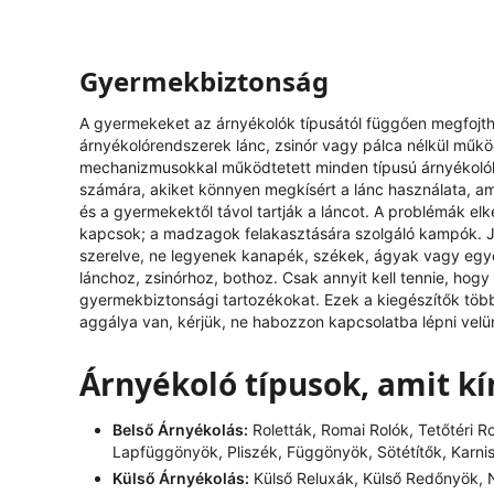
Gyermekbiztonság
A gyermekeket az árnyékolók típusától függően megfojthat
árnyékolórendszerek lánc, zsinór vagy pálca nélkül műk
mechanizmusokkal működtetett minden típusú árnyékolóh
számára, akiket könnyen megkísért a lánc használata, ami
és a gyermekektől távol tartják a láncot. A problémák el
kapcsok; a madzagok felakasztására szolgáló kampók. J
szerelve, ne legyenek kanapék, székek, ágyak vagy egy
lánchoz, zsinórhoz, bothoz. Csak annyit kell tennie, hog
gyermekbiztonsági tartozékokat. Ezek a kiegészítők tö
aggálya van, kérjük, ne habozzon kapcsolatba lépni velü
Árnyékoló típusok, amit k
Belső Árnyékolás:
Roletták, Romai Rolók, Tetőtéri R
Lapfüggönyök, Pliszék, Függönyök, Sötétítők, Karni
Külső Árnyékolás:
Külső Reluxák, Külső Redőnyök, N