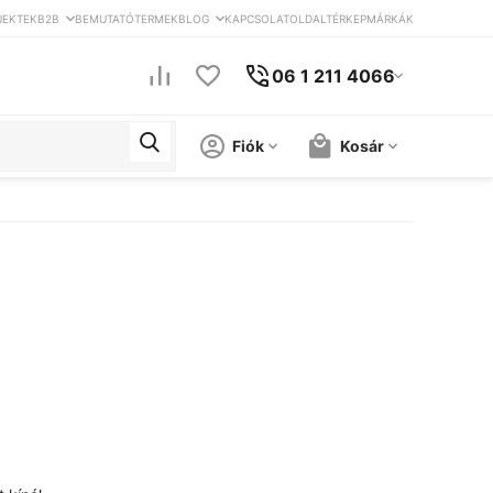
JEKTEK
B2B
BEMUTATÓTERMEK
BLOG
KAPCSOLAT
OLDALTÉRKEP
MÁRKÁK
06 1 211 4066
Fiók
Kosár