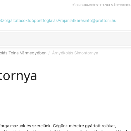
CÉG
INSPIRÁCIÓ
ESETTANULMÁNYOK
PRO
Szolgáltatások
Időpontfoglalás
Árajánlatkérés
info@prettoni.hu
olás Tolna Vármegyében
Árnyékolás Simontornya
/
tornya
at forgalmazunk és szerelünk. Cégünk méretre gyártott rolókat,