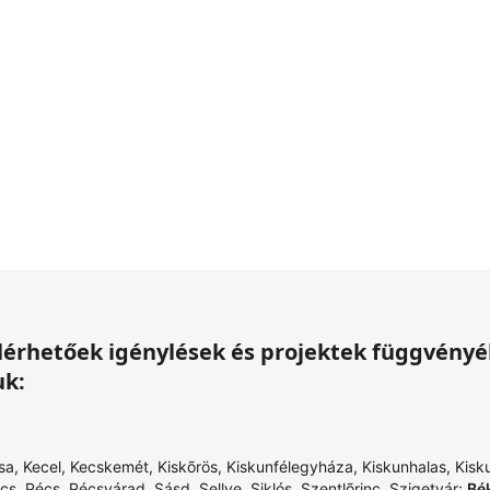
 elérhetőek igénylések és projektek függvény
uk:
sa
,
Kecel
,
Kecskemét
,
Kiskõrös
,
Kiskunfélegyháza
,
Kiskunhalas
,
Kisk
cs
,
Pécs
,
Pécsvárad
,
Sásd
,
Sellye
,
Siklós
,
Szentlõrinc
,
Szigetvár
;
Bé