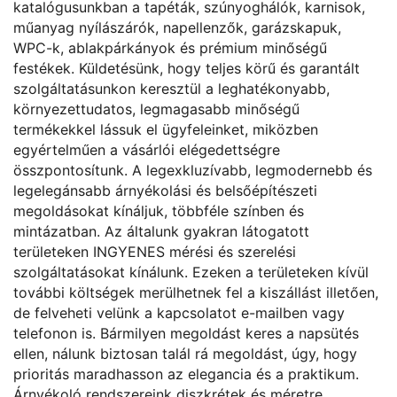
katalógusunkban a tapéták, szúnyoghálók, karnisok,
műanyag nyílászárók, napellenzők, garázskapuk,
WPC-k, ablakpárkányok és prémium minőségű
festékek. Küldetésünk, hogy teljes körű és garantált
szolgáltatásunkon keresztül a leghatékonyabb,
környezettudatos, legmagasabb minőségű
termékekkel lássuk el ügyfeleinket, miközben
egyértelműen a vásárlói elégedettségre
összpontosítunk. A legexkluzívabb, legmodernebb és
legelegánsabb árnyékolási és belsőépítészeti
megoldásokat kínáljuk, többféle színben és
mintázatban. Az általunk gyakran látogatott
területeken INGYENES mérési és szerelési
szolgáltatásokat kínálunk. Ezeken a területeken kívül
további költségek merülhetnek fel a kiszállást illetően,
de felveheti velünk a kapcsolatot e-mailben vagy
telefonon is. Bármilyen megoldást keres a napsütés
ellen, nálunk biztosan talál rá megoldást, úgy, hogy
prioritás maradhasson az elegancia és a praktikum.
Árnyékoló rendszereink diszkrétek és méretre