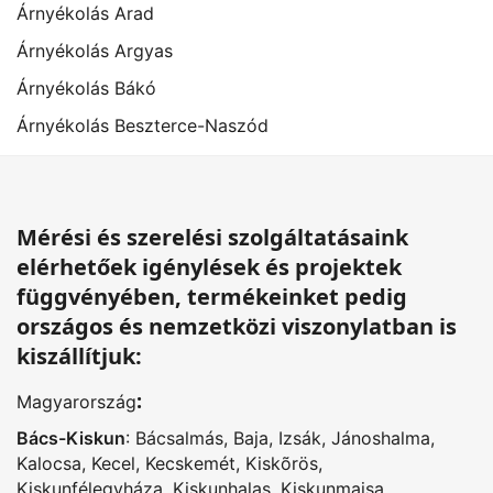
Árnyékolás Arad
Árnyékolás Argyas
Árnyékolás Bákó
Árnyékolás Beszterce-Naszód
Mérési és szerelési szolgáltatásaink
elérhetőek igénylések és projektek
függvényében, termékeinket pedig
országos és nemzetközi viszonylatban is
kiszállítjuk:
:
Magyarország
Bács-Kiskun
:
Bácsalmás
,
Baja
,
Izsák
,
Jánoshalma
,
Kalocsa
,
Kecel
,
Kecskemét
,
Kiskõrös
,
Kiskunfélegyháza
,
Kiskunhalas
,
Kiskunmajsa
,