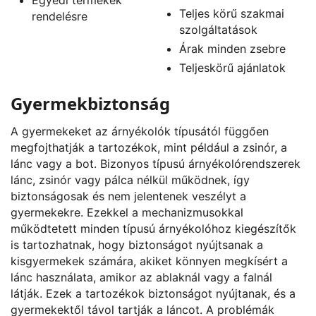
Teljes körű szakmai
rendelésre
szolgáltatások
Árak minden zsebre
Teljeskörű ajánlatok
Gyermekbiztonság
A gyermekeket az árnyékolók típusától függően
megfojthatják a tartozékok, mint például a zsinór, a
lánc vagy a bot. Bizonyos típusú árnyékolórendszerek
lánc, zsinór vagy pálca nélkül működnek, így
biztonságosak és nem jelentenek veszélyt a
gyermekekre. Ezekkel a mechanizmusokkal
működtetett minden típusú árnyékolóhoz kiegészítők
is tartozhatnak, hogy biztonságot nyújtsanak a
kisgyermekek számára, akiket könnyen megkísért a
lánc használata, amikor az ablaknál vagy a falnál
látják. Ezek a tartozékok biztonságot nyújtanak, és a
gyermekektől távol tartják a láncot. A problémák