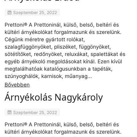
Szeptember 25, 2022
Prettoni® A Prettoninál, külső, belső, beltéri és
kültéri árnyékolókat forgalmazunk és szerelünk.
Cégünk méretre gyártott rolókat,
szalagfüggönyöket, pliszéket, függönyöket,
sötétítőket, redőnyöket, reluxákat, spalettákat és
egyéb árnyékoló megoldásokat kínál. Ezen kívül
megtalálhatóak katalógusunkban a tapéták,
szúnyoghálók, karnisok, műanyag...
Bővebben
Árnyékolás Nagykároly
Szeptember 25, 2022
Prettoni® A Prettoninál, külső, belső, beltéri és
kültéri árnyékolókat forgalmazunk és szerelünk.