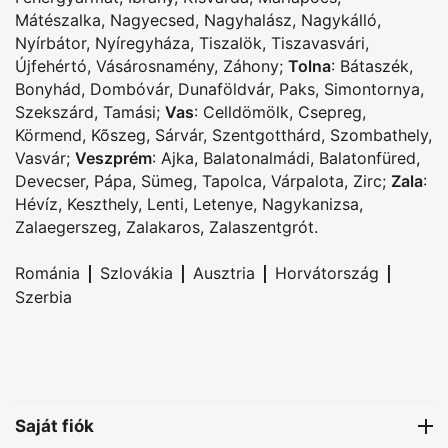
Mátészalka
,
Nagyecsed
,
Nagyhalász
,
Nagykálló
,
Nyírbátor
,
Nyíregyháza
,
Tiszalök
,
Tiszavasvári
,
Újfehértó
,
Vásárosnamény
,
Záhony
;
Tolna
:
Bátaszék
,
Bonyhád
,
Dombóvár
,
Dunaföldvár
,
Paks
,
Simontornya
,
Szekszárd
,
Tamási
;
Vas
:
Celldömölk
,
Csepreg
,
Körmend
,
Kõszeg
,
Sárvár
,
Szentgotthárd
,
Szombathely
,
Vasvár
;
Veszprém
:
Ajka
,
Balatonalmádi
,
Balatonfüred
,
Devecser
,
Pápa
,
Sümeg
,
Tapolca
,
Várpalota
,
Zirc
;
Zala
:
Hévíz
,
Keszthely
,
Lenti
,
Letenye
,
Nagykanizsa
,
Zalaegerszeg
,
Zalakaros
,
Zalaszentgrót
.
|
|
|
|
Románia
Szlovákia
Ausztria
Horvátország
Szerbia
Saját fiók