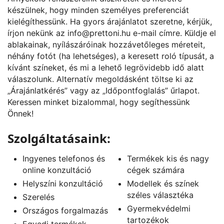
készülnek, hogy minden személyes preferenciát
kielégíthessünk. Ha gyors árajánlatot szeretne, kérjük,
írjon nekünk az
info@prettoni.hu
e-mail címre. Küldje el
ablakainak, nyílászáróinak hozzávetőleges méreteit,
néhány fotót (ha lehetséges), a keresett roló típusát, a
kívánt színeket, és mi a lehető legrövidebb idő alatt
válaszolunk. Alternatív megoldásként töltse ki az
„
Árajánlatkérés
” vagy az „
Időpontfoglalás
” űrlapot.
Keressen minket bizalommal, hogy segíthessünk
Önnek!
Szolgáltatásaink:
Ingyenes telefonos és
Termékek kis és nagy
online konzultáció
cégek számára
Helyszíni konzultáció
Modellek és színek
széles választéka
Szerelés
Gyermekvédelmi
Országos forgalmazás
tartozékok
Egyedi termékek