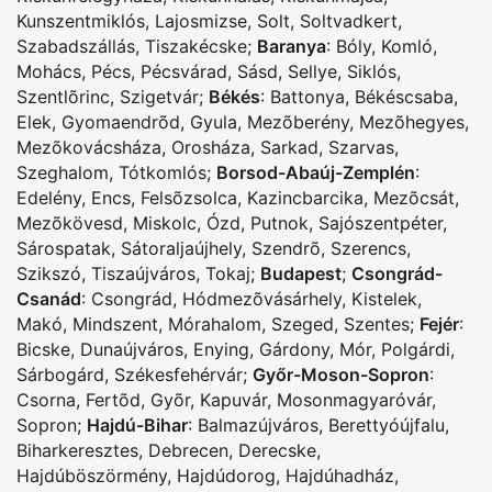
Kunszentmiklós
,
Lajosmizse
,
Solt
,
Soltvadkert
,
Szabadszállás
,
Tiszakécske
;
Baranya
:
Bóly
,
Komló
,
Mohács
,
Pécs
,
Pécsvárad
,
Sásd
,
Sellye
,
Siklós
,
Szentlõrinc
,
Szigetvár
;
Békés
:
Battonya
,
Békéscsaba
,
Elek
,
Gyomaendrõd
,
Gyula
,
Mezõberény
,
Mezõhegyes
,
Mezõkovácsháza
,
Orosháza
,
Sarkad
,
Szarvas
,
Szeghalom
,
Tótkomlós
;
Borsod-Abaúj-Zemplén
:
Edelény
,
Encs
,
Felsõzsolca
,
Kazincbarcika
,
Mezõcsát
,
Mezõkövesd
,
Miskolc
,
Ózd
,
Putnok
,
Sajószentpéter
,
Sárospatak
,
Sátoraljaújhely
,
Szendrõ
,
Szerencs
,
Szikszó
,
Tiszaújváros
,
Tokaj
;
Budapest
;
Csongrád-
Csanád
:
Csongrád
,
Hódmezõvásárhely
,
Kistelek
,
Makó
,
Mindszent
,
Mórahalom
,
Szeged
,
Szentes
;
Fejér
:
Bicske
,
Dunaújváros
,
Enying
,
Gárdony
,
Mór
,
Polgárdi
,
Sárbogárd
,
Székesfehérvár
;
Győr-Moson-Sopron
:
Csorna
,
Fertõd
,
Gyõr
,
Kapuvár
,
Mosonmagyaróvár
,
Sopron
;
Hajdú-Bihar
:
Balmazújváros
,
Berettyóújfalu
,
Biharkeresztes
,
Debrecen
,
Derecske
,
Hajdúböszörmény
,
Hajdúdorog
,
Hajdúhadház
,