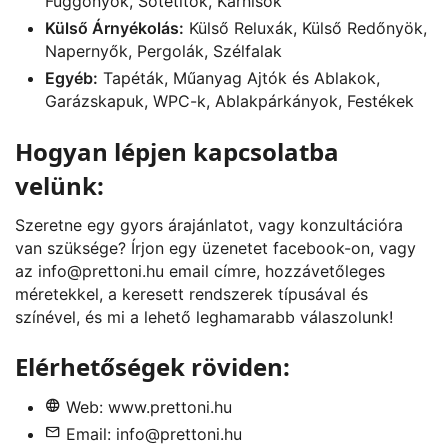
Függönyök, Sötétítők, Karnisok
Külső Árnyékolás:
Külső Reluxák, Külső Redőnyök,
Napernyők, Pergolák, Szélfalak
Egyéb:
Tapéták, Műanyag Ajtók és Ablakok,
Garázskapuk, WPC-k, Ablakpárkányok, Festékek
Hogyan lépjen kapcsolatba
velünk:
Szeretne egy gyors árajánlatot, vagy konzultációra
van szüksége? Írjon egy üzenetet
facebook
-on, vagy
az
info@prettoni.hu
email címre, hozzávetőleges
méretekkel, a keresett rendszerek típusával és
színével, és mi a lehető leghamarabb válaszolunk!
Elérhetőségek röviden:
Web:
www.prettoni.hu
Email:
info@prettoni.hu