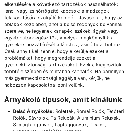
elkerülésére a következő tartozékok használhatók:
lánc- vagy zsinórrögzítő kapcsok; a madzagok
felakasztására szolgáló kampók. Javasoljuk, hogy az
ablakok közelében, ahol a belső redőnyök be vannak
szerelve, ne legyenek kanapék, székek, ágyak vagy
egyéb bútorkiegészítők, amelyek megkönnyítik a
gyerekek hozzáférését a lánchoz, zsinórhoz, bothoz.
Csak annyit kell tennie, hogy elkerülje ezeket a
problémákat, hogy megrendelje ezeket a
gyermekbiztonsági tartozékokat. Ezek a kiegészítők
többféle színben és mintában kaphatók. Ha bármilyen
más gyermekbiztonsági aggálya van, kérjük, ne
habozzon kapcsolatba lépni velünk.
Árnyékoló típusok, amit kínálunk
Belső Árnyékolás:
Roletták, Romai Rolók, Tetőtéri
Rolók, Sávrolók, Fa Reluxák, Alumínium Reluxák,
Szalagfüggönyök, Lapfüggönyök, Pliszék,