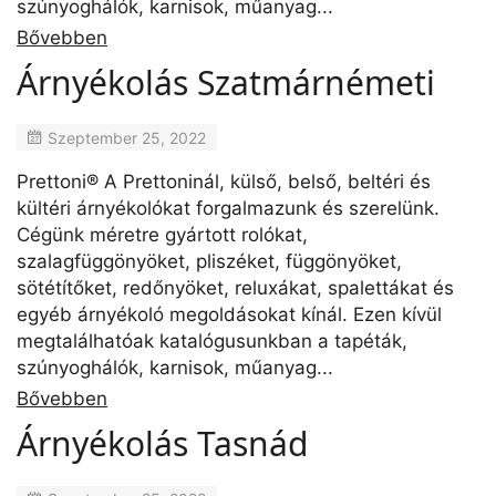
szúnyoghálók, karnisok, műanyag...
Bővebben
Árnyékolás Szatmárnémeti
Szeptember 25, 2022
Prettoni® A Prettoninál, külső, belső, beltéri és
kültéri árnyékolókat forgalmazunk és szerelünk.
Cégünk méretre gyártott rolókat,
szalagfüggönyöket, pliszéket, függönyöket,
sötétítőket, redőnyöket, reluxákat, spalettákat és
egyéb árnyékoló megoldásokat kínál. Ezen kívül
megtalálhatóak katalógusunkban a tapéták,
szúnyoghálók, karnisok, műanyag...
Bővebben
Árnyékolás Tasnád