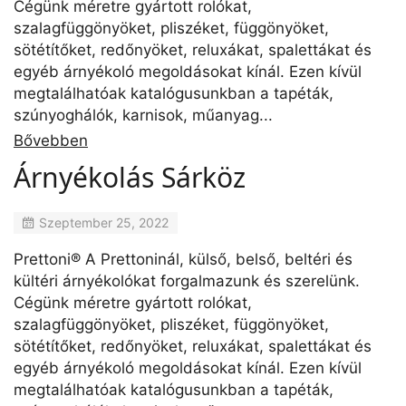
Cégünk méretre gyártott rolókat,
szalagfüggönyöket, pliszéket, függönyöket,
sötétítőket, redőnyöket, reluxákat, spalettákat és
egyéb árnyékoló megoldásokat kínál. Ezen kívül
megtalálhatóak katalógusunkban a tapéták,
szúnyoghálók, karnisok, műanyag...
Bővebben
Árnyékolás Sárköz
Szeptember 25, 2022
Prettoni® A Prettoninál, külső, belső, beltéri és
kültéri árnyékolókat forgalmazunk és szerelünk.
Cégünk méretre gyártott rolókat,
szalagfüggönyöket, pliszéket, függönyöket,
sötétítőket, redőnyöket, reluxákat, spalettákat és
egyéb árnyékoló megoldásokat kínál. Ezen kívül
megtalálhatóak katalógusunkban a tapéták,