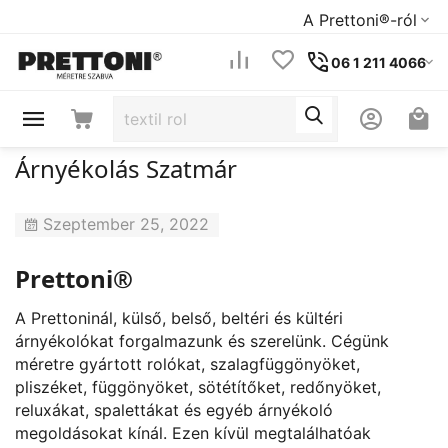
A Prettoni®-ról
06 1 211 4066
Árnyékolás Szatmár
Szeptember 25, 2022
Prettoni®
A Prettoninál, külső, belső, beltéri és kültéri
árnyékolókat forgalmazunk és szerelünk. Cégünk
méretre gyártott rolókat, szalagfüggönyöket,
pliszéket, függönyöket, sötétítőket, redőnyöket,
reluxákat, spalettákat és egyéb árnyékoló
megoldásokat kínál. Ezen kívül megtalálhatóak