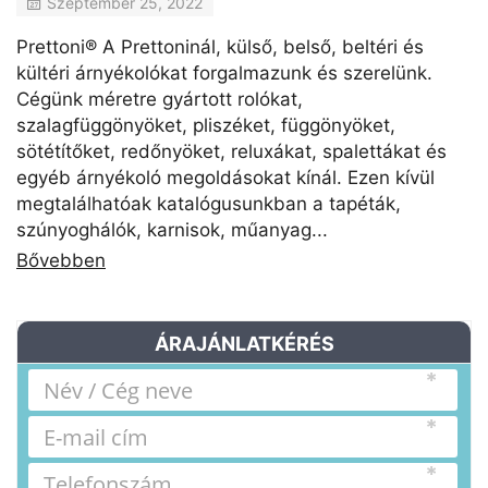
Szeptember 25, 2022
Prettoni® A Prettoninál, külső, belső, beltéri és
kültéri árnyékolókat forgalmazunk és szerelünk.
Cégünk méretre gyártott rolókat,
szalagfüggönyöket, pliszéket, függönyöket,
sötétítőket, redőnyöket, reluxákat, spalettákat és
egyéb árnyékoló megoldásokat kínál. Ezen kívül
megtalálhatóak katalógusunkban a tapéták,
szúnyoghálók, karnisok, műanyag...
Bővebben
ÁRAJÁNLATKÉRÉS