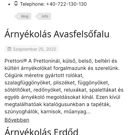
Telephone: +40-722-130-130
blog
info
Árnyékolás Avasfelsőfalu
Szeptember 25, 2022
Prettoni® A Prettoninál, külső, belső, beltéri és
kültéri árnyékolókat forgalmazunk és szerelünk.
Cégünk méretre gyártott rolókat,
szalagfüggönyöket, pliszéket, függönyöket,
sötétítőket, redőnyöket, reluxákat, spalettákat és
egyéb árnyékoló megoldásokat kínál. Ezen kívül
megtalálhatóak katalógusunkban a tapéták,
szúnyoghálók, karnisok, műanyag...
Bővebben
Árnyékolás Erdőd