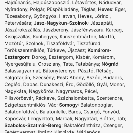
Hajdúnánás
,
Hajdúszoboszló
,
Létavértes
,
Nádudvar
,
Nyíradony
,
Polgár
,
Püspökladány
,
Téglás
;
Heves
:
Eger
,
Füzesabony
,
Gyöngyös
,
Hatvan
,
Heves
,
Lõrinci
,
Pétervására
;
Jász-Nagykun-Szolnok
:
Jászapáti
,
Jászárokszállás
,
Jászberény
,
Jászfényszaru
,
Karcag
,
Kisújszállás
,
Kunhegyes
,
Kunszentmárton
,
Martfû
,
Mezõtúr
,
Szolnok
,
Tiszaföldvár
,
Tiszafüred
,
Törökszentmiklós
,
Túrkeve
,
Újszász
;
Komárom-
Esztergom
:
Dorog
,
Esztergom
,
Kisbér
,
Komárom
,
Nyergesújfalu
,
Oroszlány
,
Tata
,
Tatabánya
;
Nógrád
:
Balassagyarmat
,
Bátonyterenye
,
Pásztó
,
Rétság
,
Salgótarján
,
Szécsény
;
Pest
:
Abony
,
Aszód
,
Budaörs
,
Cegléd
,
Dabas
,
Dunakeszi
,
Érd
,
Gödöllõ
,
Gyál
,
Monor
,
Nagykáta
,
Nagykõrös
,
Nagymaros
,
Pécel
,
Pilisvörösvár
,
Ráckeve
,
Százhalombatta
,
Szentendre
,
Szigetszentmiklós
,
Vác
;
Somogy
:
Balatonboglár
,
Balatonföldvár
,
Balatonlelle
,
Barcs
,
Csurgó
,
Fonyód
,
Kaposvár
,
Lengyeltóti
,
Marcali
,
Nagyatád
,
Siófok
,
Tab
;
Szabolcs-Szatmár-Bereg
:
Baktalórántháza
,
Csenger
,
Fehérgyarmat
,
Ibrány
,
Kisvárda
,
Máriapócs
,