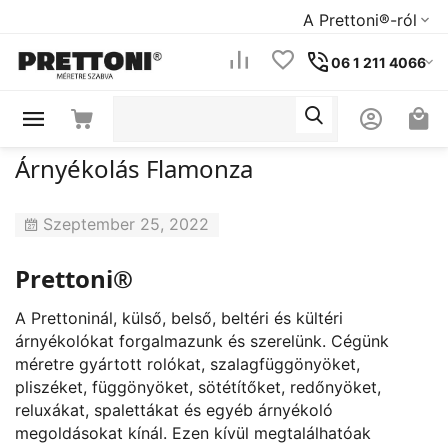
A Prettoni®-ról
06 1 211 4066
Árnyékolás Flamonza
Szeptember 25, 2022
Prettoni®
A Prettoninál, külső, belső, beltéri és kültéri
árnyékolókat forgalmazunk és szerelünk. Cégünk
méretre gyártott rolókat, szalagfüggönyöket,
pliszéket, függönyöket, sötétítőket, redőnyöket,
reluxákat, spalettákat és egyéb árnyékoló
megoldásokat kínál. Ezen kívül megtalálhatóak