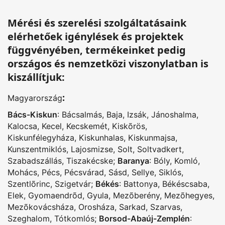
Mérési és szerelési szolgáltatásaink
elérhetőek igénylések és projektek
függvényében, termékeinket pedig
országos és nemzetközi viszonylatban is
kiszállítjuk:
:
Magyarország
Bács-Kiskun
:
Bácsalmás
,
Baja
,
Izsák
,
Jánoshalma
,
Kalocsa
,
Kecel
,
Kecskemét
,
Kiskõrös
,
Kiskunfélegyháza
,
Kiskunhalas
,
Kiskunmajsa
,
Kunszentmiklós
,
Lajosmizse
,
Solt
,
Soltvadkert
,
Szabadszállás
,
Tiszakécske
;
Baranya
:
Bóly
,
Komló
,
Mohács
,
Pécs
,
Pécsvárad
,
Sásd
,
Sellye
,
Siklós
,
Szentlõrinc
,
Szigetvár
;
Békés
:
Battonya
,
Békéscsaba
,
Elek
,
Gyomaendrõd
,
Gyula
,
Mezõberény
,
Mezõhegyes
,
Mezõkovácsháza
,
Orosháza
,
Sarkad
,
Szarvas
,
Szeghalom
,
Tótkomlós
;
Borsod-Abaúj-Zemplén
: