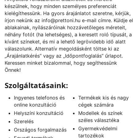
készülnek, hogy minden személyes preferenciát
kielégíthessünk. Ha gyors árajánlatot szeretne, kérjük,
írjon nekünk az
info@prettoni.hu
e-mail címre. Küldje el
ablakainak, nyílászáróinak hozzávetőleges méreteit,
néhány fotót (ha lehetséges), a keresett roló típusát, a
kívánt színeket, és mi a lehető legrövidebb idő alatt
válaszolunk. Alternatív megoldásként töltse ki az
„
Árajánlatkérés
” vagy az „
Időpontfoglalás
” űrlapot.
Keressen minket bizalommal, hogy segíthessünk
Önnek!
Szolgáltatásaink:
Ingyenes telefonos és
Termékek kis és nagy
online konzultáció
cégek számára
Helyszíni konzultáció
Modellek és színek
széles választéka
Szerelés
Gyermekvédelmi
Országos forgalmazás
tartozékok
Egyedi termékek