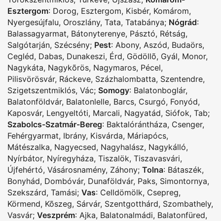
Esztergom
:
Dorog
,
Esztergom
,
Kisbér
,
Komárom
,
Nyergesújfalu
,
Oroszlány
,
Tata
,
Tatabánya
;
Nógrád
:
Balassagyarmat
,
Bátonyterenye
,
Pásztó
,
Rétság
,
Salgótarján
,
Szécsény
;
Pest
:
Abony
,
Aszód
,
Budaörs
,
Cegléd
,
Dabas
,
Dunakeszi
,
Érd
,
Gödöllõ
,
Gyál
,
Monor
,
Nagykáta
,
Nagykõrös
,
Nagymaros
,
Pécel
,
Pilisvörösvár
,
Ráckeve
,
Százhalombatta
,
Szentendre
,
Szigetszentmiklós
,
Vác
;
Somogy
:
Balatonboglár
,
Balatonföldvár
,
Balatonlelle
,
Barcs
,
Csurgó
,
Fonyód
,
Kaposvár
,
Lengyeltóti
,
Marcali
,
Nagyatád
,
Siófok
,
Tab
;
Szabolcs-Szatmár-Bereg
:
Baktalórántháza
,
Csenger
,
Fehérgyarmat
,
Ibrány
,
Kisvárda
,
Máriapócs
,
Mátészalka
,
Nagyecsed
,
Nagyhalász
,
Nagykálló
,
Nyírbátor
,
Nyíregyháza
,
Tiszalök
,
Tiszavasvári
,
Újfehértó
,
Vásárosnamény
,
Záhony
;
Tolna
:
Bátaszék
,
Bonyhád
,
Dombóvár
,
Dunaföldvár
,
Paks
,
Simontornya
,
Szekszárd
,
Tamási
;
Vas
:
Celldömölk
,
Csepreg
,
Körmend
,
Kõszeg
,
Sárvár
,
Szentgotthárd
,
Szombathely
,
Vasvár
;
Veszprém
:
Ajka
,
Balatonalmádi
,
Balatonfüred
,