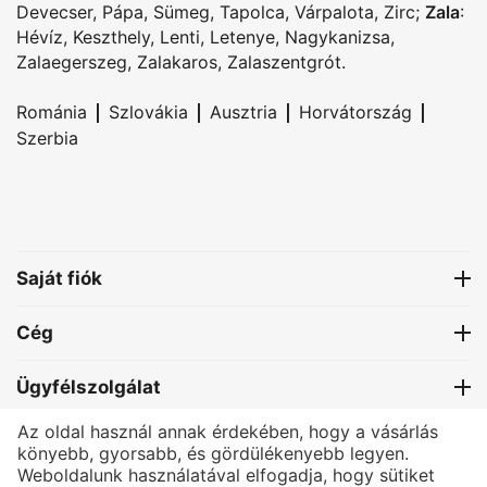
Devecser
,
Pápa
,
Sümeg
,
Tapolca
,
Várpalota
,
Zirc
;
Zala
:
Hévíz
,
Keszthely
,
Lenti
,
Letenye
,
Nagykanizsa
,
Zalaegerszeg
,
Zalakaros
,
Zalaszentgrót
.
|
|
|
|
Románia
Szlovákia
Ausztria
Horvátország
Szerbia
Saját fiók
Cég
Ügyfélszolgálat
Az oldal használ annak érdekében, hogy a vásárlás
Kapcsolat
könyebb, gyorsabb, és gördülékenyebb legyen.
Weboldalunk használatával elfogadja, hogy sütiket