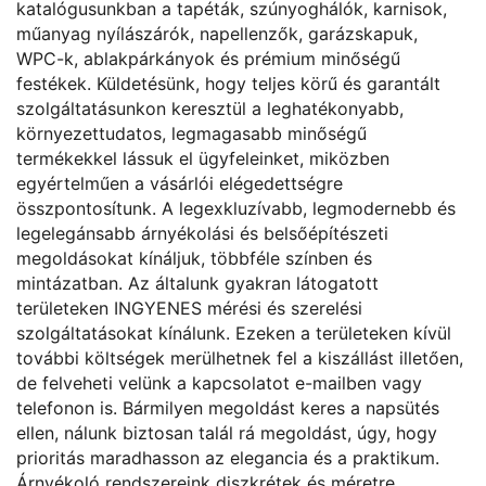
katalógusunkban a tapéták, szúnyoghálók, karnisok,
műanyag nyílászárók, napellenzők, garázskapuk,
WPC-k, ablakpárkányok és prémium minőségű
festékek. Küldetésünk, hogy teljes körű és garantált
szolgáltatásunkon keresztül a leghatékonyabb,
környezettudatos, legmagasabb minőségű
termékekkel lássuk el ügyfeleinket, miközben
egyértelműen a vásárlói elégedettségre
összpontosítunk. A legexkluzívabb, legmodernebb és
legelegánsabb árnyékolási és belsőépítészeti
megoldásokat kínáljuk, többféle színben és
mintázatban. Az általunk gyakran látogatott
területeken INGYENES mérési és szerelési
szolgáltatásokat kínálunk. Ezeken a területeken kívül
további költségek merülhetnek fel a kiszállást illetően,
de felveheti velünk a kapcsolatot e-mailben vagy
telefonon is. Bármilyen megoldást keres a napsütés
ellen, nálunk biztosan talál rá megoldást, úgy, hogy
prioritás maradhasson az elegancia és a praktikum.
Árnyékoló rendszereink diszkrétek és méretre