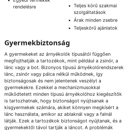
Teljes körű szakmai
rendelésre
szolgáltatások
Árak minden zsebre
Teljeskörű ajánlatok
Gyermekbiztonság
A gyermekeket az árnyékolók típusától függően
megfojthatják a tartozékok, mint például a zsinór, a
lánc vagy a bot. Bizonyos típusú árnyékolórendszerek
lánc, zsinór vagy pálca nélkül működnek, így
biztonságosak és nem jelentenek veszélyt a
gyermekekre. Ezekkel a mechanizmusokkal
működtetett minden típusú árnyékolóhoz kiegészítők
is tartozhatnak, hogy biztonságot nyújtsanak a
kisgyermekek számára, akiket könnyen megkísért a
lánc használata, amikor az ablaknál vagy a falnál
látják. Ezek a tartozékok biztonságot nyújtanak, és a
gyermekektől távol tartják a láncot. A problémák