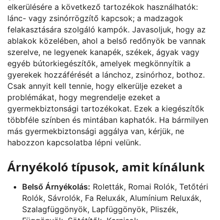
elkerülésére a következő tartozékok használhatók:
lánc- vagy zsinórrögzítő kapcsok; a madzagok
felakasztására szolgáló kampók. Javasoljuk, hogy az
ablakok közelében, ahol a belső redőnyök be vannak
szerelve, ne legyenek kanapék, székek, ágyak vagy
egyéb bútorkiegészítők, amelyek megkönnyítik a
gyerekek hozzáférését a lánchoz, zsinórhoz, bothoz.
Csak annyit kell tennie, hogy elkerülje ezeket a
problémákat, hogy megrendelje ezeket a
gyermekbiztonsági tartozékokat. Ezek a kiegészítők
többféle színben és mintában kaphatók. Ha bármilyen
más gyermekbiztonsági aggálya van, kérjük, ne
habozzon kapcsolatba lépni velünk.
Árnyékoló típusok, amit kínálunk
Belső Árnyékolás:
Roletták, Romai Rolók, Tetőtéri
Rolók, Sávrolók, Fa Reluxák, Alumínium Reluxák,
Szalagfüggönyök, Lapfüggönyök, Pliszék,