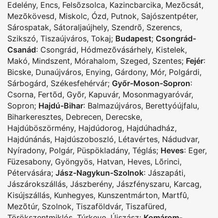
Edelény
,
Encs
,
Felsõzsolca
,
Kazincbarcika
,
Mezõcsát
,
Mezõkövesd
,
Miskolc
,
Ózd
,
Putnok
,
Sajószentpéter
,
Sárospatak
,
Sátoraljaújhely
,
Szendrõ
,
Szerencs
,
Szikszó
,
Tiszaújváros
,
Tokaj
;
Budapest
;
Csongrád-
Csanád
:
Csongrád
,
Hódmezõvásárhely
,
Kistelek
,
Makó
,
Mindszent
,
Mórahalom
,
Szeged
,
Szentes
;
Fejér
:
Bicske
,
Dunaújváros
,
Enying
,
Gárdony
,
Mór
,
Polgárdi
,
Sárbogárd
,
Székesfehérvár
;
Győr-Moson-Sopron
:
Csorna
,
Fertõd
,
Gyõr
,
Kapuvár
,
Mosonmagyaróvár
,
Sopron
;
Hajdú-Bihar
:
Balmazújváros
,
Berettyóújfalu
,
Biharkeresztes
,
Debrecen
,
Derecske
,
Hajdúböszörmény
,
Hajdúdorog
,
Hajdúhadház
,
Hajdúnánás
,
Hajdúszoboszló
,
Létavértes
,
Nádudvar
,
Nyíradony
,
Polgár
,
Püspökladány
,
Téglás
;
Heves
:
Eger
,
Füzesabony
,
Gyöngyös
,
Hatvan
,
Heves
,
Lõrinci
,
Pétervására
;
Jász-Nagykun-Szolnok
:
Jászapáti
,
Jászárokszállás
,
Jászberény
,
Jászfényszaru
,
Karcag
,
Kisújszállás
,
Kunhegyes
,
Kunszentmárton
,
Martfû
,
Mezõtúr
,
Szolnok
,
Tiszaföldvár
,
Tiszafüred
,
Törökszentmiklós
,
Túrkeve
,
Újszász
;
Komárom-