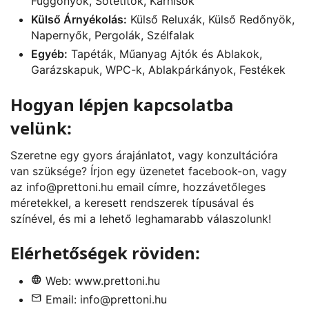
Függönyök, Sötétítők, Karnisok
Külső Árnyékolás:
Külső Reluxák, Külső Redőnyök,
Napernyők, Pergolák, Szélfalak
Egyéb:
Tapéták, Műanyag Ajtók és Ablakok,
Garázskapuk, WPC-k, Ablakpárkányok, Festékek
Hogyan lépjen kapcsolatba
velünk:
Szeretne egy gyors árajánlatot, vagy konzultációra
van szüksége? Írjon egy üzenetet
facebook
-on, vagy
az
info@prettoni.hu
email címre, hozzávetőleges
méretekkel, a keresett rendszerek típusával és
színével, és mi a lehető leghamarabb válaszolunk!
Elérhetőségek röviden:
Web:
www.prettoni.hu
Email:
info@prettoni.hu