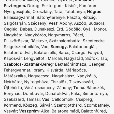
Esztergom
:
Dorog
,
Esztergom
,
Kisbér
,
Komárom
,
Nyergesújfalu
,
Oroszlány
,
Tata
,
Tatabánya
;
Nógrád
:
Balassagyarmat
,
Bátonyterenye
,
Pásztó
,
Rétság
,
Salgótarján
,
Szécsény
;
Pest
:
Abony
,
Aszód
,
Budaörs
,
Cegléd
,
Dabas
,
Dunakeszi
,
Érd
,
Gödöllõ
,
Gyál
,
Monor
,
Nagykáta
,
Nagykõrös
,
Nagymaros
,
Pécel
,
Pilisvörösvár
,
Ráckeve
,
Százhalombatta
,
Szentendre
,
Szigetszentmiklós
,
Vác
;
Somogy
:
Balatonboglár
,
Balatonföldvár
,
Balatonlelle
,
Barcs
,
Csurgó
,
Fonyód
,
Kaposvár
,
Lengyeltóti
,
Marcali
,
Nagyatád
,
Siófok
,
Tab
;
Szabolcs-Szatmár-Bereg
:
Baktalórántháza
,
Csenger
,
Fehérgyarmat
,
Ibrány
,
Kisvárda
,
Máriapócs
,
Mátészalka
,
Nagyecsed
,
Nagyhalász
,
Nagykálló
,
Nyírbátor
,
Nyíregyháza
,
Tiszalök
,
Tiszavasvári
,
Újfehértó
,
Vásárosnamény
,
Záhony
;
Tolna
:
Bátaszék
,
Bonyhád
,
Dombóvár
,
Dunaföldvár
,
Paks
,
Simontornya
,
Szekszárd
,
Tamási
;
Vas
:
Celldömölk
,
Csepreg
,
Körmend
,
Kõszeg
,
Sárvár
,
Szentgotthárd
,
Szombathely
,
Vasvár
;
Veszprém
:
Ajka
,
Balatonalmádi
,
Balatonfüred
,