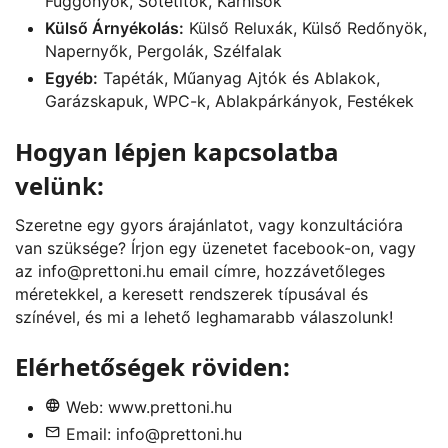
Függönyök, Sötétítők, Karnisok
Külső Árnyékolás:
Külső Reluxák, Külső Redőnyök,
Napernyők, Pergolák, Szélfalak
Egyéb:
Tapéták, Műanyag Ajtók és Ablakok,
Garázskapuk, WPC-k, Ablakpárkányok, Festékek
Hogyan lépjen kapcsolatba
velünk:
Szeretne egy gyors árajánlatot, vagy konzultációra
van szüksége? Írjon egy üzenetet
facebook
-on, vagy
az
info@prettoni.hu
email címre, hozzávetőleges
méretekkel, a keresett rendszerek típusával és
színével, és mi a lehető leghamarabb válaszolunk!
Elérhetőségek röviden:
Web:
www.prettoni.hu
Email:
info@prettoni.hu