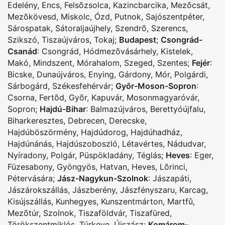
Edelény
,
Encs
,
Felsõzsolca
,
Kazincbarcika
,
Mezõcsát
,
Mezõkövesd
,
Miskolc
,
Ózd
,
Putnok
,
Sajószentpéter
,
Sárospatak
,
Sátoraljaújhely
,
Szendrõ
,
Szerencs
,
Szikszó
,
Tiszaújváros
,
Tokaj
;
Budapest
;
Csongrád-
Csanád
:
Csongrád
,
Hódmezõvásárhely
,
Kistelek
,
Makó
,
Mindszent
,
Mórahalom
,
Szeged
,
Szentes
;
Fejér
:
Bicske
,
Dunaújváros
,
Enying
,
Gárdony
,
Mór
,
Polgárdi
,
Sárbogárd
,
Székesfehérvár
;
Győr-Moson-Sopron
:
Csorna
,
Fertõd
,
Gyõr
,
Kapuvár
,
Mosonmagyaróvár
,
Sopron
;
Hajdú-Bihar
:
Balmazújváros
,
Berettyóújfalu
,
Biharkeresztes
,
Debrecen
,
Derecske
,
Hajdúböszörmény
,
Hajdúdorog
,
Hajdúhadház
,
Hajdúnánás
,
Hajdúszoboszló
,
Létavértes
,
Nádudvar
,
Nyíradony
,
Polgár
,
Püspökladány
,
Téglás
;
Heves
:
Eger
,
Füzesabony
,
Gyöngyös
,
Hatvan
,
Heves
,
Lõrinci
,
Pétervására
;
Jász-Nagykun-Szolnok
:
Jászapáti
,
Jászárokszállás
,
Jászberény
,
Jászfényszaru
,
Karcag
,
Kisújszállás
,
Kunhegyes
,
Kunszentmárton
,
Martfû
,
Mezõtúr
,
Szolnok
,
Tiszaföldvár
,
Tiszafüred
,
Törökszentmiklós
,
Túrkeve
,
Újszász
;
Komárom-