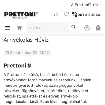
A Prettoni®-ról
06 1 211 4066
Árnyékolás Hévíz
Szeptember 25, 2022
Prettoni®
A Prettoninál, külső, belső, beltéri és kültéri
árnyékolókat forgalmazunk és szerelünk. Cégünk
méretre gyártott rolókat, szalagfüggönyöket,
pliszéket, függönyöket, sötétítőket, redőnyöket,
reluxákat, spalettákat és egyéb árnyékoló
megoldásokat kínál. Ezen kívül megtalálhatóak