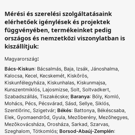
Mérési és szerelési szolgáltatásaink
elérhetőek igénylések és projektek
függvényében, termékeinket pedig
országos és nemzetközi viszonylatban is
kiszállítjuk:
:
Magyarország
Bács-Kiskun
:
Bácsalmás
,
Baja
,
Izsák
,
Jánoshalma
,
Kalocsa
,
Kecel
,
Kecskemét
,
Kiskõrös
,
Kiskunfélegyháza
,
Kiskunhalas
,
Kiskunmajsa
,
Kunszentmiklós
,
Lajosmizse
,
Solt
,
Soltvadkert
,
Szabadszállás
,
Tiszakécske
;
Baranya
:
Bóly
,
Komló
,
Mohács
,
Pécs
,
Pécsvárad
,
Sásd
,
Sellye
,
Siklós
,
Szentlõrinc
,
Szigetvár
;
Békés
:
Battonya
,
Békéscsaba
,
Elek
,
Gyomaendrõd
,
Gyula
,
Mezõberény
,
Mezõhegyes
,
Mezõkovácsháza
,
Orosháza
,
Sarkad
,
Szarvas
,
Szeghalom
,
Tótkomlós
;
Borsod-Abaúj-Zemplén
: