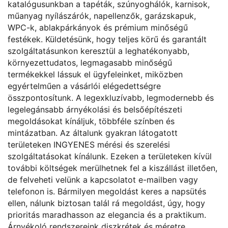
katalógusunkban a tapéták, szúnyoghálók, karnisok,
műanyag nyílászárók, napellenzők, garázskapuk,
WPC-k, ablakpárkányok és prémium minőségű
festékek. Küldetésünk, hogy teljes körű és garantált
szolgáltatásunkon keresztül a leghatékonyabb,
környezettudatos, legmagasabb minőségű
termékekkel lássuk el ügyfeleinket, miközben
egyértelműen a vásárlói elégedettségre
összpontosítunk. A legexkluzívabb, legmodernebb és
legelegánsabb árnyékolási és belsőépítészeti
megoldásokat kínáljuk, többféle színben és
mintázatban. Az általunk gyakran látogatott
területeken INGYENES mérési és szerelési
szolgáltatásokat kínálunk. Ezeken a területeken kívül
további költségek merülhetnek fel a kiszállást illetően,
de felveheti velünk a kapcsolatot e-mailben vagy
telefonon is. Bármilyen megoldást keres a napsütés
ellen, nálunk biztosan talál rá megoldást, úgy, hogy
prioritás maradhasson az elegancia és a praktikum.
Árnyékoló rendszereink diszkrétek és méretre