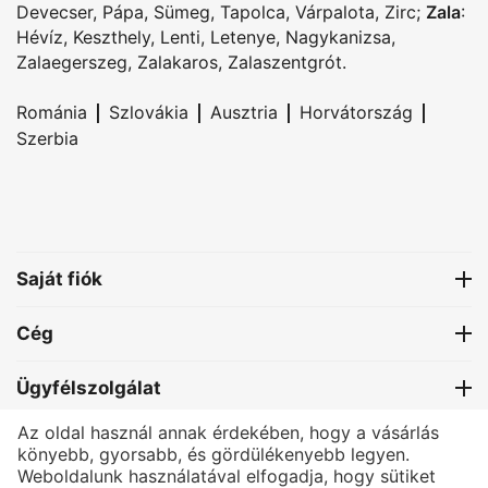
Devecser
,
Pápa
,
Sümeg
,
Tapolca
,
Várpalota
,
Zirc
;
Zala
:
Hévíz
,
Keszthely
,
Lenti
,
Letenye
,
Nagykanizsa
,
Zalaegerszeg
,
Zalakaros
,
Zalaszentgrót
.
|
|
|
|
Románia
Szlovákia
Ausztria
Horvátország
Szerbia
Saját fiók
Cég
Ügyfélszolgálat
Az oldal használ annak érdekében, hogy a vásárlás
Kapcsolat
könyebb, gyorsabb, és gördülékenyebb legyen.
Weboldalunk használatával elfogadja, hogy sütiket