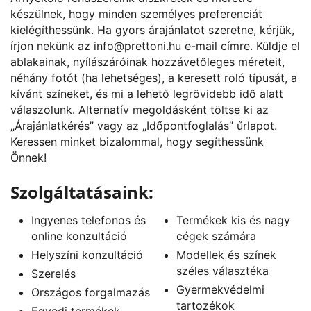
készülnek, hogy minden személyes preferenciát
kielégíthessünk. Ha gyors árajánlatot szeretne, kérjük,
írjon nekünk az
info@prettoni.hu
e-mail címre. Küldje el
ablakainak, nyílászáróinak hozzávetőleges méreteit,
néhány fotót (ha lehetséges), a keresett roló típusát, a
kívánt színeket, és mi a lehető legrövidebb idő alatt
válaszolunk. Alternatív megoldásként töltse ki az
„
Árajánlatkérés
” vagy az „
Időpontfoglalás
” űrlapot.
Keressen minket bizalommal, hogy segíthessünk
Önnek!
Szolgáltatásaink:
Ingyenes telefonos és
Termékek kis és nagy
online konzultáció
cégek számára
Helyszíni konzultáció
Modellek és színek
széles választéka
Szerelés
Gyermekvédelmi
Országos forgalmazás
tartozékok
Egyedi termékek