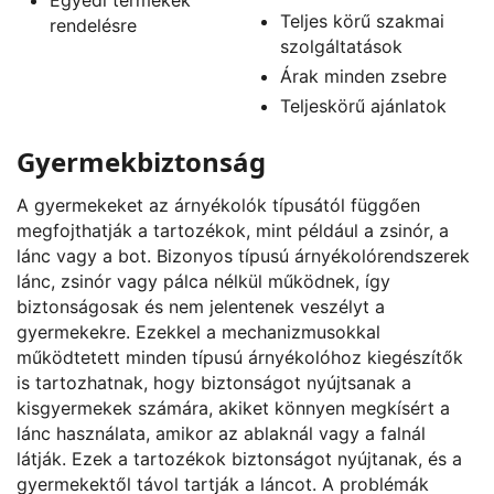
Teljes körű szakmai
rendelésre
szolgáltatások
Árak minden zsebre
Teljeskörű ajánlatok
Gyermekbiztonság
A gyermekeket az árnyékolók típusától függően
megfojthatják a tartozékok, mint például a zsinór, a
lánc vagy a bot. Bizonyos típusú árnyékolórendszerek
lánc, zsinór vagy pálca nélkül működnek, így
biztonságosak és nem jelentenek veszélyt a
gyermekekre. Ezekkel a mechanizmusokkal
működtetett minden típusú árnyékolóhoz kiegészítők
is tartozhatnak, hogy biztonságot nyújtsanak a
kisgyermekek számára, akiket könnyen megkísért a
lánc használata, amikor az ablaknál vagy a falnál
látják. Ezek a tartozékok biztonságot nyújtanak, és a
gyermekektől távol tartják a láncot. A problémák