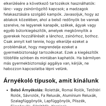
elkerülésére a következő tartozékok használhatók:
lánc- vagy zsinórrögzítő kapcsok; a madzagok
felakasztására szolgáló kampók. Javasoljuk, hogy az
ablakok közelében, ahol a belső redőnyök be vannak
szerelve, ne legyenek kanapék, székek, ágyak vagy
egyéb bútorkiegészítők, amelyek megkönnyítik a
gyerekek hozzáférését a lánchoz, zsinórhoz, bothoz.
Csak annyit kell tennie, hogy elkerülje ezeket a
problémákat, hogy megrendelje ezeket a
gyermekbiztonsági tartozékokat. Ezek a kiegészítők
többféle színben és mintában kaphatók. Ha bármilyen
más gyermekbiztonsági aggálya van, kérjük, ne
habozzon kapcsolatba lépni velünk.
Árnyékoló típusok, amit kínálunk
Belső Árnyékolás:
Roletták, Romai Rolók, Tetőtéri
Rolók, Sávrolók, Fa Reluxák, Alumínium Reluxák,
Szalagfüggönyök, Lapfüggönyök, Pliszék,