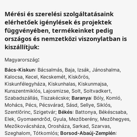
Mérési és szerelési szolgáltatásaink
elérhetőek igénylések és projektek
függvényében, termékeinket pedig
országos és nemzetközi viszonylatban is
kiszállítjuk:
:
Magyarország
Bács-Kiskun
:
Bácsalmás
,
Baja
,
Izsák
,
Jánoshalma
,
Kalocsa
,
Kecel
,
Kecskemét
,
Kiskõrös
,
Kiskunfélegyháza
,
Kiskunhalas
,
Kiskunmajsa
,
Kunszentmiklós
,
Lajosmizse
,
Solt
,
Soltvadkert
,
Szabadszállás
,
Tiszakécske
;
Baranya
:
Bóly
,
Komló
,
Mohács
,
Pécs
,
Pécsvárad
,
Sásd
,
Sellye
,
Siklós
,
Szentlõrinc
,
Szigetvár
;
Békés
:
Battonya
,
Békéscsaba
,
Elek
,
Gyomaendrõd
,
Gyula
,
Mezõberény
,
Mezõhegyes
,
Mezõkovácsháza
,
Orosháza
,
Sarkad
,
Szarvas
,
Szeghalom
,
Tótkomlós
;
Borsod-Abaúj-Zemplén
: