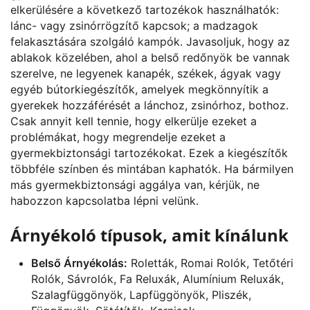
elkerülésére a következő tartozékok használhatók:
lánc- vagy zsinórrögzítő kapcsok; a madzagok
felakasztására szolgáló kampók. Javasoljuk, hogy az
ablakok közelében, ahol a belső redőnyök be vannak
szerelve, ne legyenek kanapék, székek, ágyak vagy
egyéb bútorkiegészítők, amelyek megkönnyítik a
gyerekek hozzáférését a lánchoz, zsinórhoz, bothoz.
Csak annyit kell tennie, hogy elkerülje ezeket a
problémákat, hogy megrendelje ezeket a
gyermekbiztonsági tartozékokat. Ezek a kiegészítők
többféle színben és mintában kaphatók. Ha bármilyen
más gyermekbiztonsági aggálya van, kérjük, ne
habozzon kapcsolatba lépni velünk.
Árnyékoló típusok, amit kínálunk
Belső Árnyékolás:
Roletták, Romai Rolók, Tetőtéri
Rolók, Sávrolók, Fa Reluxák, Alumínium Reluxák,
Szalagfüggönyök, Lapfüggönyök, Pliszék,