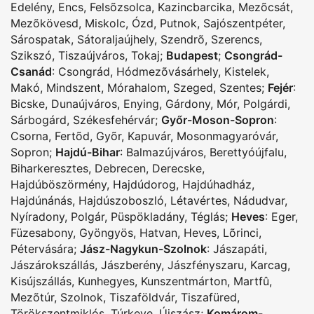
Edelény
,
Encs
,
Felsõzsolca
,
Kazincbarcika
,
Mezõcsát
,
Mezõkövesd
,
Miskolc
,
Ózd
,
Putnok
,
Sajószentpéter
,
Sárospatak
,
Sátoraljaújhely
,
Szendrõ
,
Szerencs
,
Szikszó
,
Tiszaújváros
,
Tokaj
;
Budapest
;
Csongrád-
Csanád
:
Csongrád
,
Hódmezõvásárhely
,
Kistelek
,
Makó
,
Mindszent
,
Mórahalom
,
Szeged
,
Szentes
;
Fejér
:
Bicske
,
Dunaújváros
,
Enying
,
Gárdony
,
Mór
,
Polgárdi
,
Sárbogárd
,
Székesfehérvár
;
Győr-Moson-Sopron
:
Csorna
,
Fertõd
,
Gyõr
,
Kapuvár
,
Mosonmagyaróvár
,
Sopron
;
Hajdú-Bihar
:
Balmazújváros
,
Berettyóújfalu
,
Biharkeresztes
,
Debrecen
,
Derecske
,
Hajdúböszörmény
,
Hajdúdorog
,
Hajdúhadház
,
Hajdúnánás
,
Hajdúszoboszló
,
Létavértes
,
Nádudvar
,
Nyíradony
,
Polgár
,
Püspökladány
,
Téglás
;
Heves
:
Eger
,
Füzesabony
,
Gyöngyös
,
Hatvan
,
Heves
,
Lõrinci
,
Pétervására
;
Jász-Nagykun-Szolnok
:
Jászapáti
,
Jászárokszállás
,
Jászberény
,
Jászfényszaru
,
Karcag
,
Kisújszállás
,
Kunhegyes
,
Kunszentmárton
,
Martfû
,
Mezõtúr
,
Szolnok
,
Tiszaföldvár
,
Tiszafüred
,
Törökszentmiklós
,
Túrkeve
,
Újszász
;
Komárom-