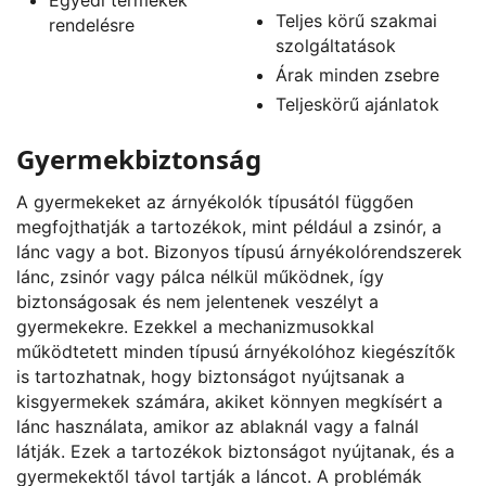
Teljes körű szakmai
rendelésre
szolgáltatások
Árak minden zsebre
Teljeskörű ajánlatok
Gyermekbiztonság
A gyermekeket az árnyékolók típusától függően
megfojthatják a tartozékok, mint például a zsinór, a
lánc vagy a bot. Bizonyos típusú árnyékolórendszerek
lánc, zsinór vagy pálca nélkül működnek, így
biztonságosak és nem jelentenek veszélyt a
gyermekekre. Ezekkel a mechanizmusokkal
működtetett minden típusú árnyékolóhoz kiegészítők
is tartozhatnak, hogy biztonságot nyújtsanak a
kisgyermekek számára, akiket könnyen megkísért a
lánc használata, amikor az ablaknál vagy a falnál
látják. Ezek a tartozékok biztonságot nyújtanak, és a
gyermekektől távol tartják a láncot. A problémák