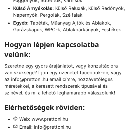
Függönyök, Sötétítők, Karnisok
Külső Árnyékolás:
Külső Reluxák, Külső Redőnyök,
Napernyők, Pergolák, Szélfalak
Egyéb:
Tapéták, Műanyag Ajtók és Ablakok,
Garázskapuk, WPC-k, Ablakpárkányok, Festékek
Hogyan lépjen kapcsolatba
velünk:
Szeretne egy gyors árajánlatot, vagy konzultációra
van szüksége? Írjon egy üzenetet
facebook
-on, vagy
az
info@prettoni.hu
email címre, hozzávetőleges
méretekkel, a keresett rendszerek típusával és
színével, és mi a lehető leghamarabb válaszolunk!
Elérhetőségek röviden:
Web:
www.prettoni.hu
Email:
info@prettoni.hu