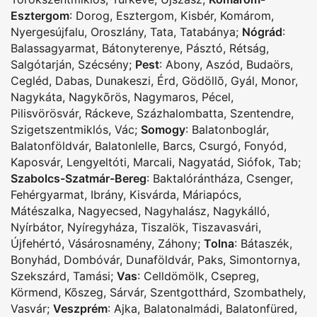
Esztergom
:
Dorog
,
Esztergom
,
Kisbér
,
Komárom
,
Nyergesújfalu
,
Oroszlány
,
Tata
,
Tatabánya
;
Nógrád
:
Balassagyarmat
,
Bátonyterenye
,
Pásztó
,
Rétság
,
Salgótarján
,
Szécsény
;
Pest
:
Abony
,
Aszód
,
Budaörs
,
Cegléd
,
Dabas
,
Dunakeszi
,
Érd
,
Gödöllõ
,
Gyál
,
Monor
,
Nagykáta
,
Nagykõrös
,
Nagymaros
,
Pécel
,
Pilisvörösvár
,
Ráckeve
,
Százhalombatta
,
Szentendre
,
Szigetszentmiklós
,
Vác
;
Somogy
:
Balatonboglár
,
Balatonföldvár
,
Balatonlelle
,
Barcs
,
Csurgó
,
Fonyód
,
Kaposvár
,
Lengyeltóti
,
Marcali
,
Nagyatád
,
Siófok
,
Tab
;
Szabolcs-Szatmár-Bereg
:
Baktalórántháza
,
Csenger
,
Fehérgyarmat
,
Ibrány
,
Kisvárda
,
Máriapócs
,
Mátészalka
,
Nagyecsed
,
Nagyhalász
,
Nagykálló
,
Nyírbátor
,
Nyíregyháza
,
Tiszalök
,
Tiszavasvári
,
Újfehértó
,
Vásárosnamény
,
Záhony
;
Tolna
:
Bátaszék
,
Bonyhád
,
Dombóvár
,
Dunaföldvár
,
Paks
,
Simontornya
,
Szekszárd
,
Tamási
;
Vas
:
Celldömölk
,
Csepreg
,
Körmend
,
Kõszeg
,
Sárvár
,
Szentgotthárd
,
Szombathely
,
Vasvár
;
Veszprém
:
Ajka
,
Balatonalmádi
,
Balatonfüred
,