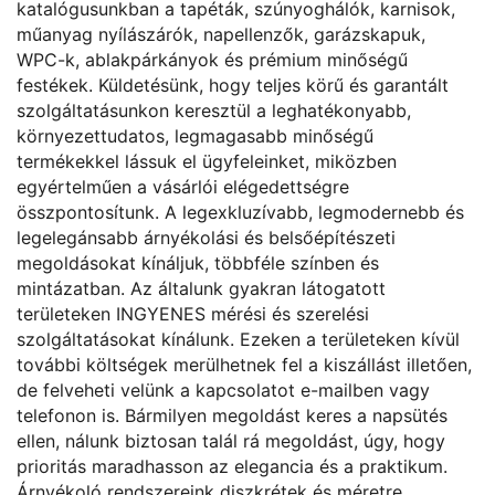
katalógusunkban a tapéták, szúnyoghálók, karnisok,
műanyag nyílászárók, napellenzők, garázskapuk,
WPC-k, ablakpárkányok és prémium minőségű
festékek. Küldetésünk, hogy teljes körű és garantált
szolgáltatásunkon keresztül a leghatékonyabb,
környezettudatos, legmagasabb minőségű
termékekkel lássuk el ügyfeleinket, miközben
egyértelműen a vásárlói elégedettségre
összpontosítunk. A legexkluzívabb, legmodernebb és
legelegánsabb árnyékolási és belsőépítészeti
megoldásokat kínáljuk, többféle színben és
mintázatban. Az általunk gyakran látogatott
területeken INGYENES mérési és szerelési
szolgáltatásokat kínálunk. Ezeken a területeken kívül
további költségek merülhetnek fel a kiszállást illetően,
de felveheti velünk a kapcsolatot e-mailben vagy
telefonon is. Bármilyen megoldást keres a napsütés
ellen, nálunk biztosan talál rá megoldást, úgy, hogy
prioritás maradhasson az elegancia és a praktikum.
Árnyékoló rendszereink diszkrétek és méretre