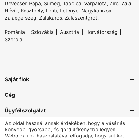
Devecser
,
Pápa
,
Sümeg
,
Tapolca
,
Várpalota
,
Zirc
;
Zala
:
Hévíz
,
Keszthely
,
Lenti
,
Letenye
,
Nagykanizsa
,
Zalaegerszeg
,
Zalakaros
,
Zalaszentgrót
.
|
|
|
|
Románia
Szlovákia
Ausztria
Horvátország
Szerbia
Saját fiók
Cég
Ügyfélszolgálat
Az oldal használ annak érdekében, hogy a vásárlás
Kapcsolat
könyebb, gyorsabb, és gördülékenyebb legyen.
Weboldalunk használatával elfogadja, hogy sütiket