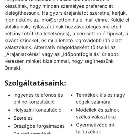
készülnek, hogy minden személyes preferenciát
kielégíthessünk. Ha gyors árajánlatot szeretne, kérjük,
írjon nekünk az
info@prettoni.hu
e-mail címre. Küldje el
ablakainak, nyílászáróinak hozzávetőleges méreteit,
néhány fotót (ha lehetséges), a keresett roló típusát, a
kívánt színeket, és mi a lehető legrövidebb idő alatt
válaszolunk. Alternatív megoldásként töltse ki az
„
Árajánlatkérés
” vagy az „
Időpontfoglalás
” űrlapot.
Keressen minket bizalommal, hogy segíthessünk
Önnek!
Szolgáltatásaink:
Ingyenes telefonos és
Termékek kis és nagy
online konzultáció
cégek számára
Helyszíni konzultáció
Modellek és színek
széles választéka
Szerelés
Gyermekvédelmi
Országos forgalmazás
tartozékok
Egyedi termékek