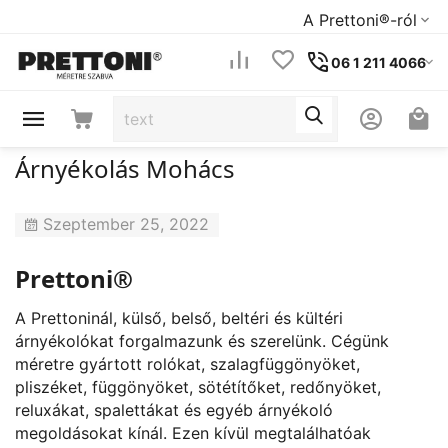
A Prettoni®-ról
06 1 211 4066
Árnyékolás Mohács
Szeptember 25, 2022
Prettoni®
A Prettoninál, külső, belső, beltéri és kültéri
árnyékolókat forgalmazunk és szerelünk. Cégünk
méretre gyártott rolókat, szalagfüggönyöket,
pliszéket, függönyöket, sötétítőket, redőnyöket,
reluxákat, spalettákat és egyéb árnyékoló
megoldásokat kínál. Ezen kívül megtalálhatóak