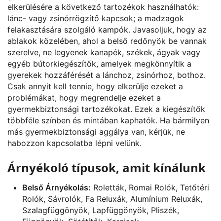
elkerülésére a következő tartozékok használhatók:
lánc- vagy zsinórrögzítő kapcsok; a madzagok
felakasztására szolgáló kampók. Javasoljuk, hogy az
ablakok közelében, ahol a belső redőnyök be vannak
szerelve, ne legyenek kanapék, székek, ágyak vagy
egyéb bútorkiegészítők, amelyek megkönnyítik a
gyerekek hozzáférését a lánchoz, zsinórhoz, bothoz.
Csak annyit kell tennie, hogy elkerülje ezeket a
problémákat, hogy megrendelje ezeket a
gyermekbiztonsági tartozékokat. Ezek a kiegészítők
többféle színben és mintában kaphatók. Ha bármilyen
más gyermekbiztonsági aggálya van, kérjük, ne
habozzon kapcsolatba lépni velünk.
Árnyékoló típusok, amit kínálunk
Belső Árnyékolás:
Roletták, Romai Rolók, Tetőtéri
Rolók, Sávrolók, Fa Reluxák, Alumínium Reluxák,
Szalagfüggönyök, Lapfüggönyök, Pliszék,