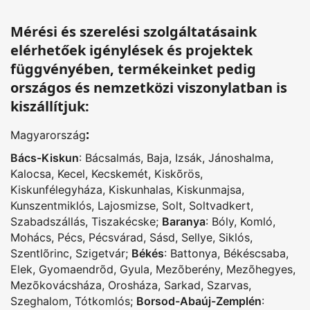
Mérési és szerelési szolgáltatásaink
elérhetőek igénylések és projektek
függvényében, termékeinket pedig
országos és nemzetközi viszonylatban is
kiszállítjuk:
:
Magyarország
Bács-Kiskun
:
Bácsalmás
,
Baja
,
Izsák
,
Jánoshalma
,
Kalocsa
,
Kecel
,
Kecskemét
,
Kiskõrös
,
Kiskunfélegyháza
,
Kiskunhalas
,
Kiskunmajsa
,
Kunszentmiklós
,
Lajosmizse
,
Solt
,
Soltvadkert
,
Szabadszállás
,
Tiszakécske
;
Baranya
:
Bóly
,
Komló
,
Mohács
,
Pécs
,
Pécsvárad
,
Sásd
,
Sellye
,
Siklós
,
Szentlõrinc
,
Szigetvár
;
Békés
:
Battonya
,
Békéscsaba
,
Elek
,
Gyomaendrõd
,
Gyula
,
Mezõberény
,
Mezõhegyes
,
Mezõkovácsháza
,
Orosháza
,
Sarkad
,
Szarvas
,
Szeghalom
,
Tótkomlós
;
Borsod-Abaúj-Zemplén
: