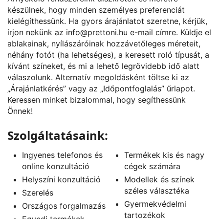
készülnek, hogy minden személyes preferenciát
kielégíthessünk. Ha gyors árajánlatot szeretne, kérjük,
írjon nekünk az
info@prettoni.hu
e-mail címre. Küldje el
ablakainak, nyílászáróinak hozzávetőleges méreteit,
néhány fotót (ha lehetséges), a keresett roló típusát, a
kívánt színeket, és mi a lehető legrövidebb idő alatt
válaszolunk. Alternatív megoldásként töltse ki az
„
Árajánlatkérés
” vagy az „
Időpontfoglalás
” űrlapot.
Keressen minket bizalommal, hogy segíthessünk
Önnek!
Szolgáltatásaink:
Ingyenes telefonos és
Termékek kis és nagy
online konzultáció
cégek számára
Helyszíni konzultáció
Modellek és színek
széles választéka
Szerelés
Gyermekvédelmi
Országos forgalmazás
tartozékok
Egyedi termékek