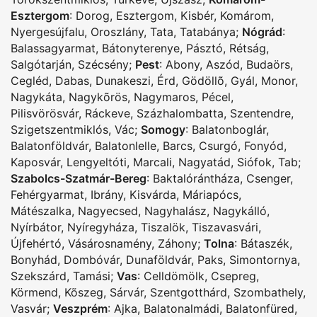
Esztergom
:
Dorog
,
Esztergom
,
Kisbér
,
Komárom
,
Nyergesújfalu
,
Oroszlány
,
Tata
,
Tatabánya
;
Nógrád
:
Balassagyarmat
,
Bátonyterenye
,
Pásztó
,
Rétság
,
Salgótarján
,
Szécsény
;
Pest
:
Abony
,
Aszód
,
Budaörs
,
Cegléd
,
Dabas
,
Dunakeszi
,
Érd
,
Gödöllõ
,
Gyál
,
Monor
,
Nagykáta
,
Nagykõrös
,
Nagymaros
,
Pécel
,
Pilisvörösvár
,
Ráckeve
,
Százhalombatta
,
Szentendre
,
Szigetszentmiklós
,
Vác
;
Somogy
:
Balatonboglár
,
Balatonföldvár
,
Balatonlelle
,
Barcs
,
Csurgó
,
Fonyód
,
Kaposvár
,
Lengyeltóti
,
Marcali
,
Nagyatád
,
Siófok
,
Tab
;
Szabolcs-Szatmár-Bereg
:
Baktalórántháza
,
Csenger
,
Fehérgyarmat
,
Ibrány
,
Kisvárda
,
Máriapócs
,
Mátészalka
,
Nagyecsed
,
Nagyhalász
,
Nagykálló
,
Nyírbátor
,
Nyíregyháza
,
Tiszalök
,
Tiszavasvári
,
Újfehértó
,
Vásárosnamény
,
Záhony
;
Tolna
:
Bátaszék
,
Bonyhád
,
Dombóvár
,
Dunaföldvár
,
Paks
,
Simontornya
,
Szekszárd
,
Tamási
;
Vas
:
Celldömölk
,
Csepreg
,
Körmend
,
Kõszeg
,
Sárvár
,
Szentgotthárd
,
Szombathely
,
Vasvár
;
Veszprém
:
Ajka
,
Balatonalmádi
,
Balatonfüred
,