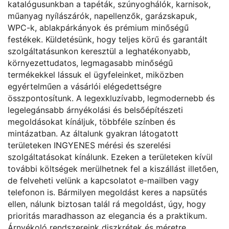
katalógusunkban a tapéták, szúnyoghálók, karnisok,
műanyag nyílászárók, napellenzők, garázskapuk,
WPC-k, ablakpárkányok és prémium minőségű
festékek. Küldetésünk, hogy teljes körű és garantált
szolgáltatásunkon keresztül a leghatékonyabb,
környezettudatos, legmagasabb minőségű
termékekkel lássuk el ügyfeleinket, miközben
egyértelműen a vásárlói elégedettségre
összpontosítunk. A legexkluzívabb, legmodernebb és
legelegánsabb árnyékolási és belsőépítészeti
megoldásokat kínáljuk, többféle színben és
mintázatban. Az általunk gyakran látogatott
területeken INGYENES mérési és szerelési
szolgáltatásokat kínálunk. Ezeken a területeken kívül
további költségek merülhetnek fel a kiszállást illetően,
de felveheti velünk a kapcsolatot e-mailben vagy
telefonon is. Bármilyen megoldást keres a napsütés
ellen, nálunk biztosan talál rá megoldást, úgy, hogy
prioritás maradhasson az elegancia és a praktikum.
Árnyékoló rendszereink diszkrétek és méretre