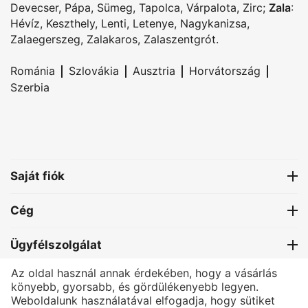
Devecser
,
Pápa
,
Sümeg
,
Tapolca
,
Várpalota
,
Zirc
;
Zala
:
Hévíz
,
Keszthely
,
Lenti
,
Letenye
,
Nagykanizsa
,
Zalaegerszeg
,
Zalakaros
,
Zalaszentgrót
.
|
|
|
|
Románia
Szlovákia
Ausztria
Horvátország
Szerbia
Saját fiók
Cég
Ügyfélszolgálat
Az oldal használ annak érdekében, hogy a vásárlás
Kapcsolat
könyebb, gyorsabb, és gördülékenyebb legyen.
Weboldalunk használatával elfogadja, hogy sütiket