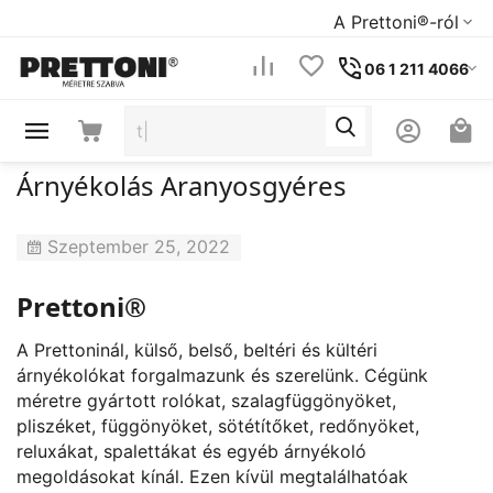
A Prettoni®-ról
06 1 211 4066
Árnyékolás Aranyosgyéres
Szeptember 25, 2022
Prettoni®
A Prettoninál, külső, belső, beltéri és kültéri
árnyékolókat forgalmazunk és szerelünk. Cégünk
méretre gyártott rolókat, szalagfüggönyöket,
pliszéket, függönyöket, sötétítőket, redőnyöket,
reluxákat, spalettákat és egyéb árnyékoló
megoldásokat kínál. Ezen kívül megtalálhatóak