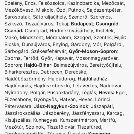
Edelény
,
Encs
,
Felsõzsolca
,
Kazincbarcika
,
Mezõcsát
,
Mezõkövesd
,
Miskolc
,
Ózd
,
Putnok
,
Sajószentpéter
,
Sárospatak
,
Sátoraljaújhely
,
Szendrõ
,
Szerencs
,
Szikszó
,
Tiszaújváros
,
Tokaj
;
Budapest
;
Csongrád-
Csanád
:
Csongrád
,
Hódmezõvásárhely
,
Kistelek
,
Makó
,
Mindszent
,
Mórahalom
,
Szeged
,
Szentes
;
Fejér
:
Bicske
,
Dunaújváros
,
Enying
,
Gárdony
,
Mór
,
Polgárdi
,
Sárbogárd
,
Székesfehérvár
;
Győr-Moson-Sopron
:
Csorna
,
Fertõd
,
Gyõr
,
Kapuvár
,
Mosonmagyaróvár
,
Sopron
;
Hajdú-Bihar
:
Balmazújváros
,
Berettyóújfalu
,
Biharkeresztes
,
Debrecen
,
Derecske
,
Hajdúböszörmény
,
Hajdúdorog
,
Hajdúhadház
,
Hajdúnánás
,
Hajdúszoboszló
,
Létavértes
,
Nádudvar
,
Nyíradony
,
Polgár
,
Püspökladány
,
Téglás
;
Heves
:
Eger
,
Füzesabony
,
Gyöngyös
,
Hatvan
,
Heves
,
Lõrinci
,
Pétervására
;
Jász-Nagykun-Szolnok
:
Jászapáti
,
Jászárokszállás
,
Jászberény
,
Jászfényszaru
,
Karcag
,
Kisújszállás
,
Kunhegyes
,
Kunszentmárton
,
Martfû
,
Mezõtúr
,
Szolnok
,
Tiszaföldvár
,
Tiszafüred
,
Törökszentmiklós
,
Túrkeve
,
Újszász
;
Komárom-