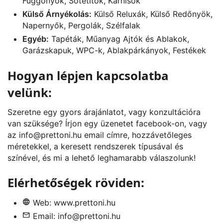
Függönyök, Sötétítők, Karnisok
Külső Árnyékolás:
Külső Reluxák, Külső Redőnyök,
Napernyők, Pergolák, Szélfalak
Egyéb:
Tapéták, Műanyag Ajtók és Ablakok,
Garázskapuk, WPC-k, Ablakpárkányok, Festékek
Hogyan lépjen kapcsolatba
velünk:
Szeretne egy gyors árajánlatot, vagy konzultációra
van szüksége? Írjon egy üzenetet
facebook
-on, vagy
az
info@prettoni.hu
email címre, hozzávetőleges
méretekkel, a keresett rendszerek típusával és
színével, és mi a lehető leghamarabb válaszolunk!
Elérhetőségek röviden:
Web:
www.prettoni.hu
Email:
info@prettoni.hu