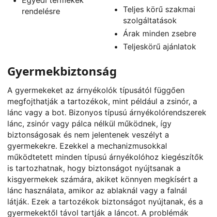
Teljes körű szakmai
rendelésre
szolgáltatások
Árak minden zsebre
Teljeskörű ajánlatok
Gyermekbiztonság
A gyermekeket az árnyékolók típusától függően
megfojthatják a tartozékok, mint például a zsinór, a
lánc vagy a bot. Bizonyos típusú árnyékolórendszerek
lánc, zsinór vagy pálca nélkül működnek, így
biztonságosak és nem jelentenek veszélyt a
gyermekekre. Ezekkel a mechanizmusokkal
működtetett minden típusú árnyékolóhoz kiegészítők
is tartozhatnak, hogy biztonságot nyújtsanak a
kisgyermekek számára, akiket könnyen megkísért a
lánc használata, amikor az ablaknál vagy a falnál
látják. Ezek a tartozékok biztonságot nyújtanak, és a
gyermekektől távol tartják a láncot. A problémák