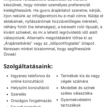
készülnek, hogy minden személyes preferenciát
kielégíthessünk. Ha gyors árajánlatot szeretne, kérjük,
írjon nekünk az
info@prettoni.hu
e-mail címre. Küldje el
ablakainak, nyílászáróinak hozzávetőleges méreteit,
néhány fotót (ha lehetséges), a keresett roló típusát, a
kívánt színeket, és mi a lehető legrövidebb idő alatt
válaszolunk. Alternatív megoldásként töltse ki az
„
Árajánlatkérés
” vagy az „
Időpontfoglalás
” űrlapot.
Keressen minket bizalommal, hogy segíthessünk
Önnek!
Szolgáltatásaink:
Ingyenes telefonos és
Termékek kis és nagy
online konzultáció
cégek számára
Helyszíni konzultáció
Modellek és színek
széles választéka
Szerelés
Gyermekvédelmi
Országos forgalmazás
tartozékok
Egyedi termékek