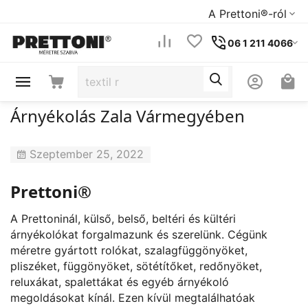
A Prettoni®-ról
06 1 211 4066
Árnyékolás Zala Vármegyében
Szeptember 25, 2022
Prettoni®
A Prettoninál, külső, belső, beltéri és kültéri
árnyékolókat forgalmazunk és szerelünk. Cégünk
méretre gyártott rolókat, szalagfüggönyöket,
pliszéket, függönyöket, sötétítőket, redőnyöket,
reluxákat, spalettákat és egyéb árnyékoló
megoldásokat kínál. Ezen kívül megtalálhatóak