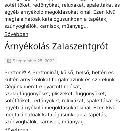
sötétítőket, redőnyöket, reluxákat, spalettákat és
egyéb árnyékoló megoldásokat kínál. Ezen kívül
megtalálhatóak katalógusunkban a tapéták,
szúnyoghálók, karnisok, műanyag...
Bővebben
Árnyékolás Zalaszentgrót
Szeptember 25, 2022
Prettoni® A Prettoninál, külső, belső, beltéri és
kültéri árnyékolókat forgalmazunk és szerelünk.
Cégünk méretre gyártott rolókat,
szalagfüggönyöket, pliszéket, függönyöket,
sötétítőket, redőnyöket, reluxákat, spalettákat és
egyéb árnyékoló megoldásokat kínál. Ezen kívül
megtalálhatóak katalógusunkban a tapéták,
szúnyoghálók, karnisok, műanyag...
Bővebben