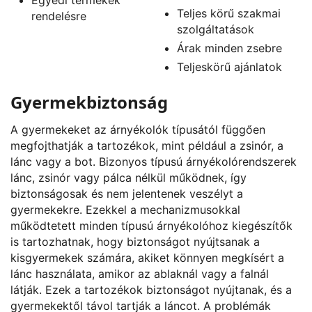
Teljes körű szakmai
rendelésre
szolgáltatások
Árak minden zsebre
Teljeskörű ajánlatok
Gyermekbiztonság
A gyermekeket az árnyékolók típusától függően
megfojthatják a tartozékok, mint például a zsinór, a
lánc vagy a bot. Bizonyos típusú árnyékolórendszerek
lánc, zsinór vagy pálca nélkül működnek, így
biztonságosak és nem jelentenek veszélyt a
gyermekekre. Ezekkel a mechanizmusokkal
működtetett minden típusú árnyékolóhoz kiegészítők
is tartozhatnak, hogy biztonságot nyújtsanak a
kisgyermekek számára, akiket könnyen megkísért a
lánc használata, amikor az ablaknál vagy a falnál
látják. Ezek a tartozékok biztonságot nyújtanak, és a
gyermekektől távol tartják a láncot. A problémák