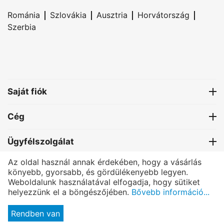
|
|
|
|
Románia
Szlovákia
Ausztria
Horvátország
Szerbia
Saját fiók
Cég
Ügyfélszolgálat
Az oldal használ annak érdekében, hogy a vásárlás
Kapcsolat
könyebb, gyorsabb, és gördülékenyebb legyen.
Weboldalunk használatával elfogadja, hogy sütiket
helyezzünk el a böngészőjében.
Bővebb információ...
®
PRETTONI
- All rights reserved.
© Copyright 2004-2025 Bexmon™ Marketing | Host by:
BexHost.com
|
Programming by:
Pagelex.com
Rendben van
Click here
to read the full online services privacy policy, copyright, trademark and legal information.