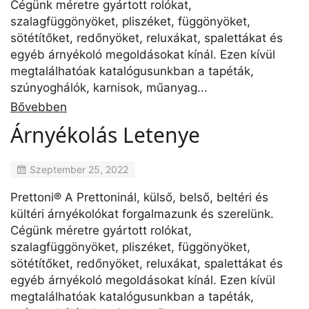
Cégünk méretre gyártott rolókat,
szalagfüggönyöket, pliszéket, függönyöket,
sötétítőket, redőnyöket, reluxákat, spalettákat és
egyéb árnyékoló megoldásokat kínál. Ezen kívül
megtalálhatóak katalógusunkban a tapéták,
szúnyoghálók, karnisok, műanyag...
Bővebben
Árnyékolás Letenye
Szeptember 25, 2022
Prettoni® A Prettoninál, külső, belső, beltéri és
kültéri árnyékolókat forgalmazunk és szerelünk.
Cégünk méretre gyártott rolókat,
szalagfüggönyöket, pliszéket, függönyöket,
sötétítőket, redőnyöket, reluxákat, spalettákat és
egyéb árnyékoló megoldásokat kínál. Ezen kívül
megtalálhatóak katalógusunkban a tapéták,