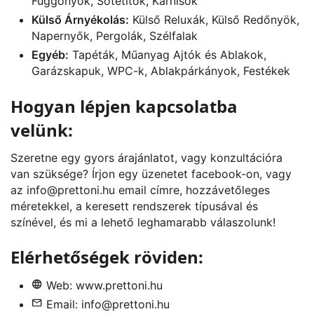
Függönyök, Sötétítők, Karnisok
Külső Árnyékolás:
Külső Reluxák, Külső Redőnyök,
Napernyők, Pergolák, Szélfalak
Egyéb:
Tapéták, Műanyag Ajtók és Ablakok,
Garázskapuk, WPC-k, Ablakpárkányok, Festékek
Hogyan lépjen kapcsolatba
velünk:
Szeretne egy gyors árajánlatot, vagy konzultációra
van szüksége? Írjon egy üzenetet
facebook
-on, vagy
az
info@prettoni.hu
email címre, hozzávetőleges
méretekkel, a keresett rendszerek típusával és
színével, és mi a lehető leghamarabb válaszolunk!
Elérhetőségek röviden:
Web:
www.prettoni.hu
Email:
info@prettoni.hu