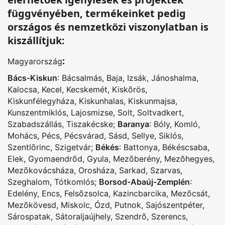
függvényében, termékeinket pedig
országos és nemzetközi viszonylatban is
kiszállítjuk:
:
Magyarország
Bács-Kiskun
:
Bácsalmás
,
Baja
,
Izsák
,
Jánoshalma
,
Kalocsa
,
Kecel
,
Kecskemét
,
Kiskõrös
,
Kiskunfélegyháza
,
Kiskunhalas
,
Kiskunmajsa
,
Kunszentmiklós
,
Lajosmizse
,
Solt
,
Soltvadkert
,
Szabadszállás
,
Tiszakécske
;
Baranya
:
Bóly
,
Komló
,
Mohács
,
Pécs
,
Pécsvárad
,
Sásd
,
Sellye
,
Siklós
,
Szentlõrinc
,
Szigetvár
;
Békés
:
Battonya
,
Békéscsaba
,
Elek
,
Gyomaendrõd
,
Gyula
,
Mezõberény
,
Mezõhegyes
,
Mezõkovácsháza
,
Orosháza
,
Sarkad
,
Szarvas
,
Szeghalom
,
Tótkomlós
;
Borsod-Abaúj-Zemplén
:
Edelény
,
Encs
,
Felsõzsolca
,
Kazincbarcika
,
Mezõcsát
,
Mezõkövesd
,
Miskolc
,
Ózd
,
Putnok
,
Sajószentpéter
,
Sárospatak
,
Sátoraljaújhely
,
Szendrõ
,
Szerencs
,