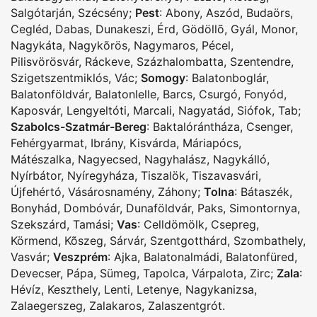
Salgótarján
,
Szécsény
;
Pest
:
Abony
,
Aszód
,
Budaörs
,
Cegléd
,
Dabas
,
Dunakeszi
,
Érd
,
Gödöllõ
,
Gyál
,
Monor
,
Nagykáta
,
Nagykõrös
,
Nagymaros
,
Pécel
,
Pilisvörösvár
,
Ráckeve
,
Százhalombatta
,
Szentendre
,
Szigetszentmiklós
,
Vác
;
Somogy
:
Balatonboglár
,
Balatonföldvár
,
Balatonlelle
,
Barcs
,
Csurgó
,
Fonyód
,
Kaposvár
,
Lengyeltóti
,
Marcali
,
Nagyatád
,
Siófok
,
Tab
;
Szabolcs-Szatmár-Bereg
:
Baktalórántháza
,
Csenger
,
Fehérgyarmat
,
Ibrány
,
Kisvárda
,
Máriapócs
,
Mátészalka
,
Nagyecsed
,
Nagyhalász
,
Nagykálló
,
Nyírbátor
,
Nyíregyháza
,
Tiszalök
,
Tiszavasvári
,
Újfehértó
,
Vásárosnamény
,
Záhony
;
Tolna
:
Bátaszék
,
Bonyhád
,
Dombóvár
,
Dunaföldvár
,
Paks
,
Simontornya
,
Szekszárd
,
Tamási
;
Vas
:
Celldömölk
,
Csepreg
,
Körmend
,
Kõszeg
,
Sárvár
,
Szentgotthárd
,
Szombathely
,
Vasvár
;
Veszprém
:
Ajka
,
Balatonalmádi
,
Balatonfüred
,
Devecser
,
Pápa
,
Sümeg
,
Tapolca
,
Várpalota
,
Zirc
;
Zala
:
Hévíz
,
Keszthely
,
Lenti
,
Letenye
,
Nagykanizsa
,
Zalaegerszeg
,
Zalakaros
,
Zalaszentgrót
.