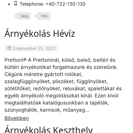
Telephone: +40-722-130-130
blog
info
Árnyékolás Hévíz
Szeptember 25, 2022
Prettoni® A Prettoninál, külső, belső, beltéri és
kültéri árnyékolókat forgalmazunk és szerelünk.
Cégünk méretre gyártott rolókat,
szalagfüggönyöket, pliszéket, függönyöket,
sötétítőket, redőnyöket, reluxákat, spalettákat és
egyéb árnyékoló megoldásokat kínál. Ezen kívül
megtalálhatóak katalógusunkban a tapéták,
szúnyoghálók, karnisok, műanyag...
Bővebben
Árnyékolás Keszthely