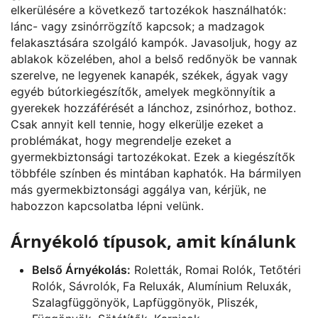
elkerülésére a következő tartozékok használhatók:
lánc- vagy zsinórrögzítő kapcsok; a madzagok
felakasztására szolgáló kampók. Javasoljuk, hogy az
ablakok közelében, ahol a belső redőnyök be vannak
szerelve, ne legyenek kanapék, székek, ágyak vagy
egyéb bútorkiegészítők, amelyek megkönnyítik a
gyerekek hozzáférését a lánchoz, zsinórhoz, bothoz.
Csak annyit kell tennie, hogy elkerülje ezeket a
problémákat, hogy megrendelje ezeket a
gyermekbiztonsági tartozékokat. Ezek a kiegészítők
többféle színben és mintában kaphatók. Ha bármilyen
más gyermekbiztonsági aggálya van, kérjük, ne
habozzon kapcsolatba lépni velünk.
Árnyékoló típusok, amit kínálunk
Belső Árnyékolás:
Roletták, Romai Rolók, Tetőtéri
Rolók, Sávrolók, Fa Reluxák, Alumínium Reluxák,
Szalagfüggönyök, Lapfüggönyök, Pliszék,