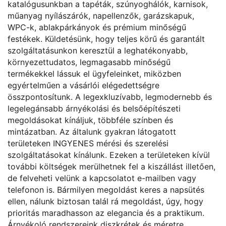
katalógusunkban a tapéták, szúnyoghálók, karnisok,
műanyag nyílászárók, napellenzők, garázskapuk,
WPC-k, ablakpárkányok és prémium minőségű
festékek. Küldetésünk, hogy teljes körű és garantált
szolgáltatásunkon keresztül a leghatékonyabb,
környezettudatos, legmagasabb minőségű
termékekkel lássuk el ügyfeleinket, miközben
egyértelműen a vásárlói elégedettségre
összpontosítunk. A legexkluzívabb, legmodernebb és
legelegánsabb árnyékolási és belsőépítészeti
megoldásokat kínáljuk, többféle színben és
mintázatban. Az általunk gyakran látogatott
területeken INGYENES mérési és szerelési
szolgáltatásokat kínálunk. Ezeken a területeken kívül
további költségek merülhetnek fel a kiszállást illetően,
de felveheti velünk a kapcsolatot e-mailben vagy
telefonon is. Bármilyen megoldást keres a napsütés
ellen, nálunk biztosan talál rá megoldást, úgy, hogy
prioritás maradhasson az elegancia és a praktikum.
Árnyékoló rendszereink diszkrétek és méretre