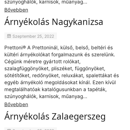
szúnyoghálók, karnisok, műanyag...
Bővebben
Árnyékolás Nagykanizsa
Szeptember 25, 2022
Prettoni® A Prettoninál, külső, belső, beltéri és
kültéri árnyékolókat forgalmazunk és szerelünk.
Cégünk méretre gyártott rolókat,
szalagfüggönyöket, pliszéket, függönyöket,
sötétítőket, redőnyöket, reluxákat, spalettákat és
egyéb árnyékoló megoldásokat kínál. Ezen kívül
megtalálhatóak katalógusunkban a tapéták,
szúnyoghálók, karnisok, műanyag...
Bővebben
Árnyékolás Zalaegerszeg