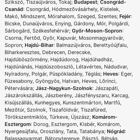
Szikszó
,
Tiszaújváros
,
Tokaj
;
Budapest
;
Csongrád-
Csanád
:
Csongrád
,
Hódmezõvásárhely
,
Kistelek
,
Makó
,
Mindszent
,
Mórahalom
,
Szeged
,
Szentes
;
Fejér
:
Bicske
,
Dunaújváros
,
Enying
,
Gárdony
,
Mór
,
Polgárdi
,
Sárbogárd
,
Székesfehérvár
;
Győr-Moson-Sopron
:
Csorna
,
Fertõd
,
Gyõr
,
Kapuvár
,
Mosonmagyaróvár
,
Sopron
;
Hajdú-Bihar
:
Balmazújváros
,
Berettyóújfalu
,
Biharkeresztes
,
Debrecen
,
Derecske
,
Hajdúböszörmény
,
Hajdúdorog
,
Hajdúhadház
,
Hajdúnánás
,
Hajdúszoboszló
,
Létavértes
,
Nádudvar
,
Nyíradony
,
Polgár
,
Püspökladány
,
Téglás
;
Heves
:
Eger
,
Füzesabony
,
Gyöngyös
,
Hatvan
,
Heves
,
Lõrinci
,
Pétervására
;
Jász-Nagykun-Szolnok
:
Jászapáti
,
Jászárokszállás
,
Jászberény
,
Jászfényszaru
,
Karcag
,
Kisújszállás
,
Kunhegyes
,
Kunszentmárton
,
Martfû
,
Mezõtúr
,
Szolnok
,
Tiszaföldvár
,
Tiszafüred
,
Törökszentmiklós
,
Túrkeve
,
Újszász
;
Komárom-
Esztergom
:
Dorog
,
Esztergom
,
Kisbér
,
Komárom
,
Nyergesújfalu
,
Oroszlány
,
Tata
,
Tatabánya
;
Nógrád
:
Balassagyarmat
,
Bátonyterenye
,
Pásztó
,
Rétság
,