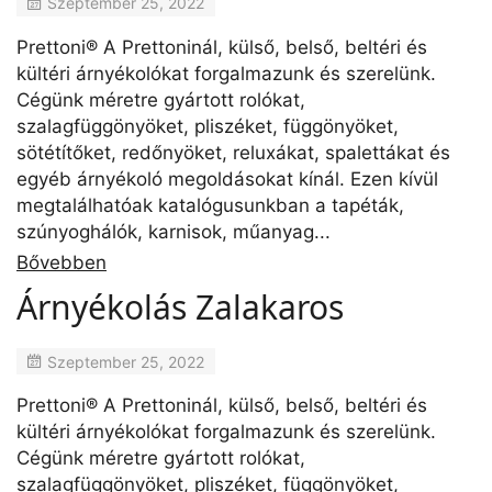
Szeptember 25, 2022
Prettoni® A Prettoninál, külső, belső, beltéri és
kültéri árnyékolókat forgalmazunk és szerelünk.
Cégünk méretre gyártott rolókat,
szalagfüggönyöket, pliszéket, függönyöket,
sötétítőket, redőnyöket, reluxákat, spalettákat és
egyéb árnyékoló megoldásokat kínál. Ezen kívül
megtalálhatóak katalógusunkban a tapéták,
szúnyoghálók, karnisok, műanyag...
Bővebben
Árnyékolás Zalakaros
Szeptember 25, 2022
Prettoni® A Prettoninál, külső, belső, beltéri és
kültéri árnyékolókat forgalmazunk és szerelünk.
Cégünk méretre gyártott rolókat,
szalagfüggönyöket, pliszéket, függönyöket,