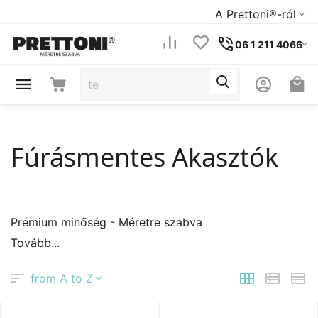
A Prettoni®-ról
06 1 211 4066
Fúrásmentes Akasztók
Prémium minőség - Méretre szabva
Tovább...
from A to Z