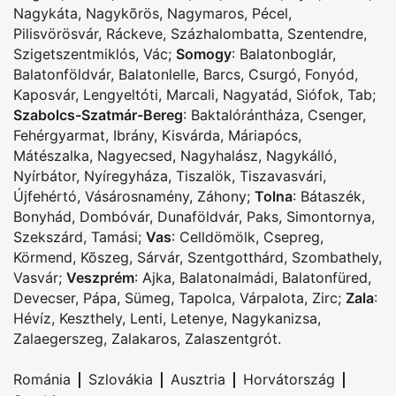
Nagykáta
,
Nagykõrös
,
Nagymaros
,
Pécel
,
Pilisvörösvár
,
Ráckeve
,
Százhalombatta
,
Szentendre
,
Szigetszentmiklós
,
Vác
;
Somogy
:
Balatonboglár
,
Balatonföldvár
,
Balatonlelle
,
Barcs
,
Csurgó
,
Fonyód
,
Kaposvár
,
Lengyeltóti
,
Marcali
,
Nagyatád
,
Siófok
,
Tab
;
Szabolcs-Szatmár-Bereg
:
Baktalórántháza
,
Csenger
,
Fehérgyarmat
,
Ibrány
,
Kisvárda
,
Máriapócs
,
Mátészalka
,
Nagyecsed
,
Nagyhalász
,
Nagykálló
,
Nyírbátor
,
Nyíregyháza
,
Tiszalök
,
Tiszavasvári
,
Újfehértó
,
Vásárosnamény
,
Záhony
;
Tolna
:
Bátaszék
,
Bonyhád
,
Dombóvár
,
Dunaföldvár
,
Paks
,
Simontornya
,
Szekszárd
,
Tamási
;
Vas
:
Celldömölk
,
Csepreg
,
Körmend
,
Kõszeg
,
Sárvár
,
Szentgotthárd
,
Szombathely
,
Vasvár
;
Veszprém
:
Ajka
,
Balatonalmádi
,
Balatonfüred
,
Devecser
,
Pápa
,
Sümeg
,
Tapolca
,
Várpalota
,
Zirc
;
Zala
:
Hévíz
,
Keszthely
,
Lenti
,
Letenye
,
Nagykanizsa
,
Zalaegerszeg
,
Zalakaros
,
Zalaszentgrót
.
|
|
|
|
Románia
Szlovákia
Ausztria
Horvátország