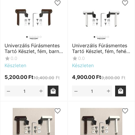
Univerzális Fúrásmentes
Univerzális Fúrásmentes
Tartó Készlet, fém, barna,
Tartó Készlet, fém, fehér,
2 db
2 db
0.0
0.0
Készleten
Készleten
5,200.00
Ft
4,900.00
Ft
10,400.00
Ft
9,800.00
Ft
+
+
−
−