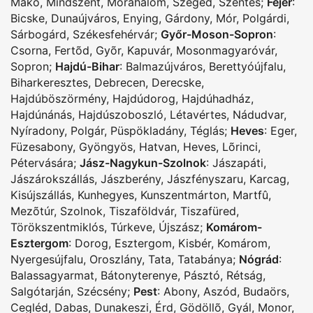
Makó
,
Mindszent
,
Mórahalom
,
Szeged
,
Szentes
;
Fejér
:
Bicske
,
Dunaújváros
,
Enying
,
Gárdony
,
Mór
,
Polgárdi
,
Sárbogárd
,
Székesfehérvár
;
Győr-Moson-Sopron
:
Csorna
,
Fertõd
,
Gyõr
,
Kapuvár
,
Mosonmagyaróvár
,
Sopron
;
Hajdú-Bihar
:
Balmazújváros
,
Berettyóújfalu
,
Biharkeresztes
,
Debrecen
,
Derecske
,
Hajdúböszörmény
,
Hajdúdorog
,
Hajdúhadház
,
Hajdúnánás
,
Hajdúszoboszló
,
Létavértes
,
Nádudvar
,
Nyíradony
,
Polgár
,
Püspökladány
,
Téglás
;
Heves
:
Eger
,
Füzesabony
,
Gyöngyös
,
Hatvan
,
Heves
,
Lõrinci
,
Pétervására
;
Jász-Nagykun-Szolnok
:
Jászapáti
,
Jászárokszállás
,
Jászberény
,
Jászfényszaru
,
Karcag
,
Kisújszállás
,
Kunhegyes
,
Kunszentmárton
,
Martfû
,
Mezõtúr
,
Szolnok
,
Tiszaföldvár
,
Tiszafüred
,
Törökszentmiklós
,
Túrkeve
,
Újszász
;
Komárom-
Esztergom
:
Dorog
,
Esztergom
,
Kisbér
,
Komárom
,
Nyergesújfalu
,
Oroszlány
,
Tata
,
Tatabánya
;
Nógrád
:
Balassagyarmat
,
Bátonyterenye
,
Pásztó
,
Rétság
,
Salgótarján
,
Szécsény
;
Pest
:
Abony
,
Aszód
,
Budaörs
,
Cegléd
,
Dabas
,
Dunakeszi
,
Érd
,
Gödöllõ
,
Gyál
,
Monor
,