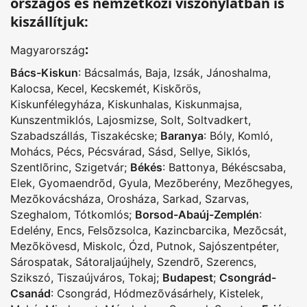
országos és nemzetközi viszonylatban is
kiszállítjuk:
:
Magyarország
Bács-Kiskun
:
Bácsalmás
,
Baja
,
Izsák
,
Jánoshalma
,
Kalocsa
,
Kecel
,
Kecskemét
,
Kiskõrös
,
Kiskunfélegyháza
,
Kiskunhalas
,
Kiskunmajsa
,
Kunszentmiklós
,
Lajosmizse
,
Solt
,
Soltvadkert
,
Szabadszállás
,
Tiszakécske
;
Baranya
:
Bóly
,
Komló
,
Mohács
,
Pécs
,
Pécsvárad
,
Sásd
,
Sellye
,
Siklós
,
Szentlõrinc
,
Szigetvár
;
Békés
:
Battonya
,
Békéscsaba
,
Elek
,
Gyomaendrõd
,
Gyula
,
Mezõberény
,
Mezõhegyes
,
Mezõkovácsháza
,
Orosháza
,
Sarkad
,
Szarvas
,
Szeghalom
,
Tótkomlós
;
Borsod-Abaúj-Zemplén
:
Edelény
,
Encs
,
Felsõzsolca
,
Kazincbarcika
,
Mezõcsát
,
Mezõkövesd
,
Miskolc
,
Ózd
,
Putnok
,
Sajószentpéter
,
Sárospatak
,
Sátoraljaújhely
,
Szendrõ
,
Szerencs
,
Szikszó
,
Tiszaújváros
,
Tokaj
;
Budapest
;
Csongrád-
Csanád
:
Csongrád
,
Hódmezõvásárhely
,
Kistelek
,