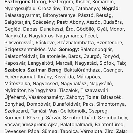
Esztergom
:
Dorog
,
Esztergom
,
Kisbér
,
Komárom
,
Nyergesújfalu
,
Oroszlány
,
Tata
,
Tatabánya
;
Nógrád
:
Balassagyarmat
,
Bátonyterenye
,
Pásztó
,
Rétság
,
Salgótarján
,
Szécsény
;
Pest
:
Abony
,
Aszód
,
Budaörs
,
Cegléd
,
Dabas
,
Dunakeszi
,
Érd
,
Gödöllõ
,
Gyál
,
Monor
,
Nagykáta
,
Nagykõrös
,
Nagymaros
,
Pécel
,
Pilisvörösvár
,
Ráckeve
,
Százhalombatta
,
Szentendre
,
Szigetszentmiklós
,
Vác
;
Somogy
:
Balatonboglár
,
Balatonföldvár
,
Balatonlelle
,
Barcs
,
Csurgó
,
Fonyód
,
Kaposvár
,
Lengyeltóti
,
Marcali
,
Nagyatád
,
Siófok
,
Tab
;
Szabolcs-Szatmár-Bereg
:
Baktalórántháza
,
Csenger
,
Fehérgyarmat
,
Ibrány
,
Kisvárda
,
Máriapócs
,
Mátészalka
,
Nagyecsed
,
Nagyhalász
,
Nagykálló
,
Nyírbátor
,
Nyíregyháza
,
Tiszalök
,
Tiszavasvári
,
Újfehértó
,
Vásárosnamény
,
Záhony
;
Tolna
:
Bátaszék
,
Bonyhád
,
Dombóvár
,
Dunaföldvár
,
Paks
,
Simontornya
,
Szekszárd
,
Tamási
;
Vas
:
Celldömölk
,
Csepreg
,
Körmend
,
Kõszeg
,
Sárvár
,
Szentgotthárd
,
Szombathely
,
Vasvár
;
Veszprém
:
Ajka
,
Balatonalmádi
,
Balatonfüred
,
Devecser
,
Pápa
,
Sümeg
,
Tapolca
,
Várpalota
,
Zirc
;
Zala
: