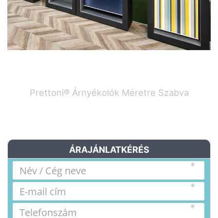
Prettoni® Árnyékolók Méretre Szabva
ÁRAJÁNLATKÉRÉS