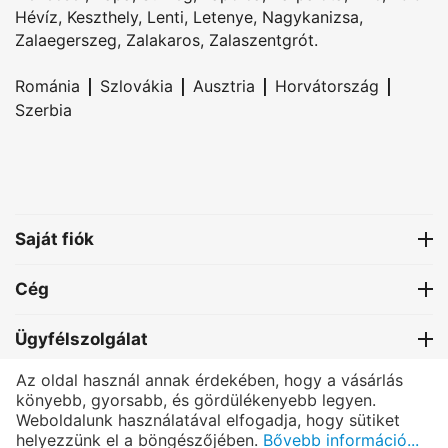
Hévíz
,
Keszthely
,
Lenti
,
Letenye
,
Nagykanizsa
,
Zalaegerszeg
,
Zalakaros
,
Zalaszentgrót
.
|
|
|
|
Románia
Szlovákia
Ausztria
Horvátország
Szerbia
Saját fiók
Cég
Ügyfélszolgálat
Az oldal használ annak érdekében, hogy a vásárlás
Kapcsolat
könyebb, gyorsabb, és gördülékenyebb legyen.
Weboldalunk használatával elfogadja, hogy sütiket
helyezzünk el a böngészőjében.
Bővebb információ...
®
PRETTONI
- All rights reserved.