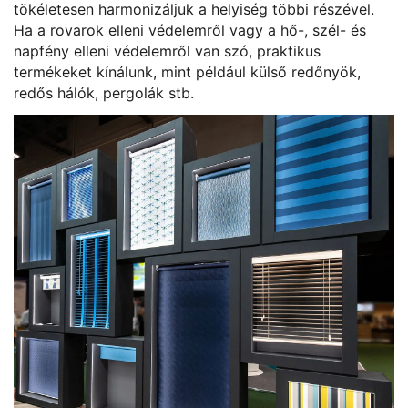
tökéletesen harmonizáljuk a helyiség többi részével.
Ha a rovarok elleni védelemről vagy a hő-, szél- és
napfény elleni védelemről van szó, praktikus
termékeket kínálunk, mint például külső redőnyök,
redős hálók, pergolák stb.