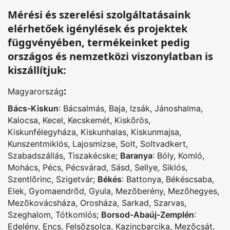
Mérési és szerelési szolgáltatásaink
elérhetőek igénylések és projektek
függvényében, termékeinket pedig
országos és nemzetközi viszonylatban is
kiszállítjuk:
:
Magyarország
Bács-Kiskun
:
Bácsalmás
,
Baja
,
Izsák
,
Jánoshalma
,
Kalocsa
,
Kecel
,
Kecskemét
,
Kiskõrös
,
Kiskunfélegyháza
,
Kiskunhalas
,
Kiskunmajsa
,
Kunszentmiklós
,
Lajosmizse
,
Solt
,
Soltvadkert
,
Szabadszállás
,
Tiszakécske
;
Baranya
:
Bóly
,
Komló
,
Mohács
,
Pécs
,
Pécsvárad
,
Sásd
,
Sellye
,
Siklós
,
Szentlõrinc
,
Szigetvár
;
Békés
:
Battonya
,
Békéscsaba
,
Elek
,
Gyomaendrõd
,
Gyula
,
Mezõberény
,
Mezõhegyes
,
Mezõkovácsháza
,
Orosháza
,
Sarkad
,
Szarvas
,
Szeghalom
,
Tótkomlós
;
Borsod-Abaúj-Zemplén
:
Edelény
,
Encs
,
Felsõzsolca
,
Kazincbarcika
,
Mezõcsát
,