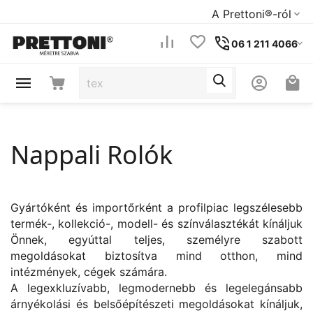
A Prettoni®-ról
06 1 211 4066
Nappali Rolók
Gyártóként és importőrként a profilpiac legszélesebb
termék-, kollekció-, modell- és színválasztékát kínáljuk
Önnek, egyúttal teljes, személyre szabott
megoldásokat biztosítva mind otthon, mind
intézmények, cégek számára.
A legexkluzívabb, legmodernebb és legelegánsabb
árnyékolási és belsőépítészeti megoldásokat kínáljuk,