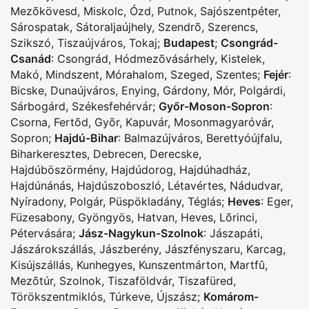
Mezõkövesd
,
Miskolc
,
Ózd
,
Putnok
,
Sajószentpéter
,
Sárospatak
,
Sátoraljaújhely
,
Szendrõ
,
Szerencs
,
Szikszó
,
Tiszaújváros
,
Tokaj
;
Budapest
;
Csongrád-
Csanád
:
Csongrád
,
Hódmezõvásárhely
,
Kistelek
,
Makó
,
Mindszent
,
Mórahalom
,
Szeged
,
Szentes
;
Fejér
:
Bicske
,
Dunaújváros
,
Enying
,
Gárdony
,
Mór
,
Polgárdi
,
Sárbogárd
,
Székesfehérvár
;
Győr-Moson-Sopron
:
Csorna
,
Fertõd
,
Gyõr
,
Kapuvár
,
Mosonmagyaróvár
,
Sopron
;
Hajdú-Bihar
:
Balmazújváros
,
Berettyóújfalu
,
Biharkeresztes
,
Debrecen
,
Derecske
,
Hajdúböszörmény
,
Hajdúdorog
,
Hajdúhadház
,
Hajdúnánás
,
Hajdúszoboszló
,
Létavértes
,
Nádudvar
,
Nyíradony
,
Polgár
,
Püspökladány
,
Téglás
;
Heves
:
Eger
,
Füzesabony
,
Gyöngyös
,
Hatvan
,
Heves
,
Lõrinci
,
Pétervására
;
Jász-Nagykun-Szolnok
:
Jászapáti
,
Jászárokszállás
,
Jászberény
,
Jászfényszaru
,
Karcag
,
Kisújszállás
,
Kunhegyes
,
Kunszentmárton
,
Martfû
,
Mezõtúr
,
Szolnok
,
Tiszaföldvár
,
Tiszafüred
,
Törökszentmiklós
,
Túrkeve
,
Újszász
;
Komárom-