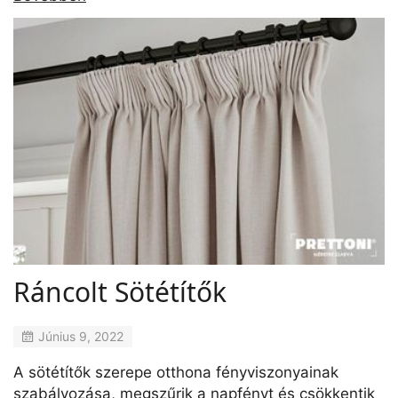
Ráncolt Sötétítők
Június 9, 2022
A sötétítők szerepe otthona fényviszonyainak
szabályozása, megszűrik a napfényt és csökkentik