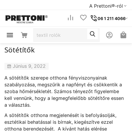
A Prettoni®-ról
06 1 211 4066
Sötétítők
Június 9, 2022
A sötétítők szerepe otthona fényviszonyainak
szabályozása, megszűrik a napfényt és csökkentik a
szoba hőmérsékletét. Számos tényezőt figyelembe
kell vennünk, hogy a legmegfelelőbb sötétítőre essen
a választás.
A sötétítők otthona megjelenését is befolyásolják,
esztétikai behatással is bírnak, kiegészítve ezzel
otthona berendezését. A kívánt hatás elérése