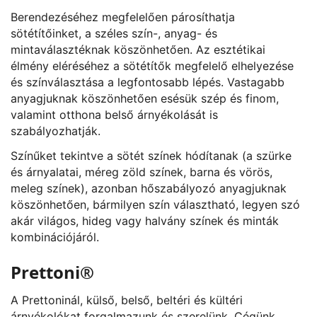
Berendezéséhez megfelelően párosíthatja
sötétítőinket, a széles szín-, anyag- és
mintaválasztéknak köszönhetően. Az esztétikai
élmény eléréséhez a sötétítők megfelelő elhelyezése
és színválasztása a legfontosabb lépés. Vastagabb
anyagjuknak köszönhetően esésük szép és finom,
valamint otthona belső árnyékolását is
szabályozhatják.
Színűket tekintve a sötét színek hódítanak (a szürke
és árnyalatai, méreg zöld színek, barna és vörös,
meleg színek), azonban hőszabályozó anyagjuknak
köszönhetően, bármilyen szín választható, legyen szó
akár világos, hideg vagy halvány színek és minták
kombinációjáról.
Prettoni®
A Prettoninál, külső, belső, beltéri és kültéri
árnyékolókat forgalmazunk és szerelünk. Cégünk