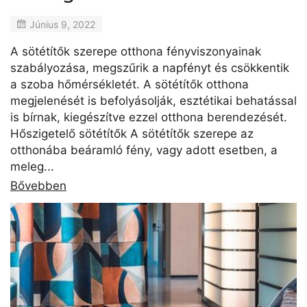
Június 9, 2022
A sötétítők szerepe otthona fényviszonyainak
szabályozása, megszűrik a napfényt és csökkentik
a szoba hőmérsékletét. A sötétítők otthona
megjelenését is befolyásolják, esztétikai behatással
is bírnak, kiegészítve ezzel otthona berendezését.
Hőszigetelő sötétítők A sötétítők szerepe az
otthonába beáramló fény, vagy adott esetben, a
meleg...
Bővebben