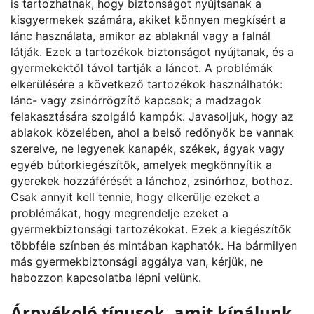
is tartozhatnak, hogy biztonságot nyújtsanak a
kisgyermekek számára, akiket könnyen megkísért a
lánc használata, amikor az ablaknál vagy a falnál
látják. Ezek a tartozékok biztonságot nyújtanak, és a
gyermekektől távol tartják a láncot. A problémák
elkerülésére a következő tartozékok használhatók:
lánc- vagy zsinórrögzítő kapcsok; a madzagok
felakasztására szolgáló kampók. Javasoljuk, hogy az
ablakok közelében, ahol a belső redőnyök be vannak
szerelve, ne legyenek kanapék, székek, ágyak vagy
egyéb bútorkiegészítők, amelyek megkönnyítik a
gyerekek hozzáférését a lánchoz, zsinórhoz, bothoz.
Csak annyit kell tennie, hogy elkerülje ezeket a
problémákat, hogy megrendelje ezeket a
gyermekbiztonsági tartozékokat. Ezek a kiegészítők
többféle színben és mintában kaphatók. Ha bármilyen
más gyermekbiztonsági aggálya van, kérjük, ne
habozzon kapcsolatba lépni velünk.
Árnyékoló típusok, amit kínálunk