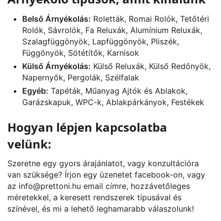
Belső Árnyékolás:
Roletták, Romai Rolók, Tetőtéri
Rolók, Sávrolók, Fa Reluxák, Alumínium Reluxák,
Szalagfüggönyök, Lapfüggönyök, Pliszék,
Függönyök, Sötétítők, Karnisok
Külső Árnyékolás:
Külső Reluxák, Külső Redőnyök,
Napernyők, Pergolák, Szélfalak
Egyéb:
Tapéták, Műanyag Ajtók és Ablakok,
Garázskapuk, WPC-k, Ablakpárkányok, Festékek
Hogyan lépjen kapcsolatba
velünk:
Szeretne egy gyors árajánlatot, vagy konzultációra
van szüksége? Írjon egy üzenetet
facebook
-on, vagy
az
info@prettoni.hu
email címre, hozzávetőleges
méretekkel, a keresett rendszerek típusával és
színével, és mi a lehető leghamarabb válaszolunk!