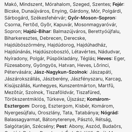
Makó
,
Mindszent
,
Mórahalom
,
Szeged
,
Szentes
;
Fejér
:
Bicske
,
Dunaújváros
,
Enying
,
Gárdony
,
Mór
,
Polgárdi
,
Sárbogárd
,
Székesfehérvár
;
Győr-Moson-Sopron
:
Csorna
,
Fertõd
,
Gyõr
,
Kapuvár
,
Mosonmagyaróvár
,
Sopron
;
Hajdú-Bihar
:
Balmazújváros
,
Berettyóújfalu
,
Biharkeresztes
,
Debrecen
,
Derecske
,
Hajdúböszörmény
,
Hajdúdorog
,
Hajdúhadház
,
Hajdúnánás
,
Hajdúszoboszló
,
Létavértes
,
Nádudvar
,
Nyíradony
,
Polgár
,
Püspökladány
,
Téglás
;
Heves
:
Eger
,
Füzesabony
,
Gyöngyös
,
Hatvan
,
Heves
,
Lõrinci
,
Pétervására
;
Jász-Nagykun-Szolnok
:
Jászapáti
,
Jászárokszállás
,
Jászberény
,
Jászfényszaru
,
Karcag
,
Kisújszállás
,
Kunhegyes
,
Kunszentmárton
,
Martfû
,
Mezõtúr
,
Szolnok
,
Tiszaföldvár
,
Tiszafüred
,
Törökszentmiklós
,
Túrkeve
,
Újszász
;
Komárom-
Esztergom
:
Dorog
,
Esztergom
,
Kisbér
,
Komárom
,
Nyergesújfalu
,
Oroszlány
,
Tata
,
Tatabánya
;
Nógrád
:
Balassagyarmat
,
Bátonyterenye
,
Pásztó
,
Rétság
,
Salgótarján
,
Szécsény
;
Pest
:
Abony
,
Aszód
,
Budaörs
,