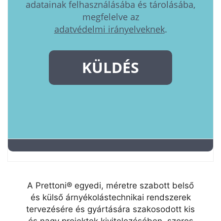
A Prettoni® egyedi, méretre szabott belső
és külső árnyékolástechnikai rendszerek
tervezésére és gyártására szakosodott kis
és nagy projektek kivitelezésében, szoros