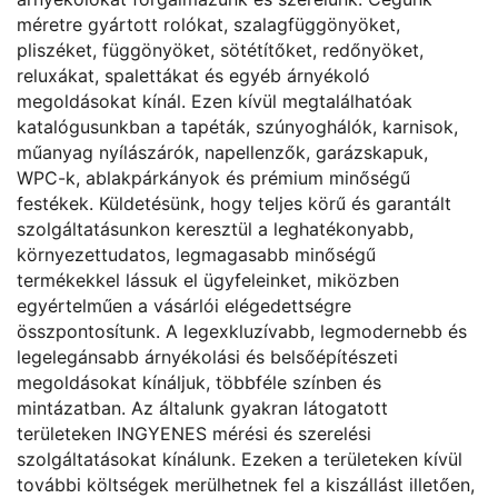
méretre gyártott rolókat, szalagfüggönyöket,
pliszéket, függönyöket, sötétítőket, redőnyöket,
reluxákat, spalettákat és egyéb árnyékoló
megoldásokat kínál. Ezen kívül megtalálhatóak
katalógusunkban a tapéták, szúnyoghálók, karnisok,
műanyag nyílászárók, napellenzők, garázskapuk,
WPC-k, ablakpárkányok és prémium minőségű
festékek. Küldetésünk, hogy teljes körű és garantált
szolgáltatásunkon keresztül a leghatékonyabb,
környezettudatos, legmagasabb minőségű
termékekkel lássuk el ügyfeleinket, miközben
egyértelműen a vásárlói elégedettségre
összpontosítunk. A legexkluzívabb, legmodernebb és
legelegánsabb árnyékolási és belsőépítészeti
megoldásokat kínáljuk, többféle színben és
mintázatban. Az általunk gyakran látogatott
területeken INGYENES mérési és szerelési
szolgáltatásokat kínálunk. Ezeken a területeken kívül
további költségek merülhetnek fel a kiszállást illetően,