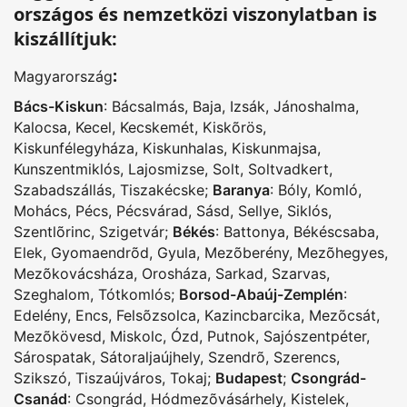
országos és nemzetközi viszonylatban is
kiszállítjuk:
:
Magyarország
Bács-Kiskun
:
Bácsalmás
,
Baja
,
Izsák
,
Jánoshalma
,
Kalocsa
,
Kecel
,
Kecskemét
,
Kiskõrös
,
Kiskunfélegyháza
,
Kiskunhalas
,
Kiskunmajsa
,
Kunszentmiklós
,
Lajosmizse
,
Solt
,
Soltvadkert
,
Szabadszállás
,
Tiszakécske
;
Baranya
:
Bóly
,
Komló
,
Mohács
,
Pécs
,
Pécsvárad
,
Sásd
,
Sellye
,
Siklós
,
Szentlõrinc
,
Szigetvár
;
Békés
:
Battonya
,
Békéscsaba
,
Elek
,
Gyomaendrõd
,
Gyula
,
Mezõberény
,
Mezõhegyes
,
Mezõkovácsháza
,
Orosháza
,
Sarkad
,
Szarvas
,
Szeghalom
,
Tótkomlós
;
Borsod-Abaúj-Zemplén
:
Edelény
,
Encs
,
Felsõzsolca
,
Kazincbarcika
,
Mezõcsát
,
Mezõkövesd
,
Miskolc
,
Ózd
,
Putnok
,
Sajószentpéter
,
Sárospatak
,
Sátoraljaújhely
,
Szendrõ
,
Szerencs
,
Szikszó
,
Tiszaújváros
,
Tokaj
;
Budapest
;
Csongrád-
Csanád
:
Csongrád
,
Hódmezõvásárhely
,
Kistelek
,