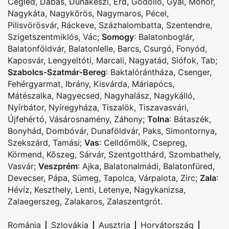
Cegléd
,
Dabas
,
Dunakeszi
,
Érd
,
Gödöllõ
,
Gyál
,
Monor
,
Nagykáta
,
Nagykõrös
,
Nagymaros
,
Pécel
,
Pilisvörösvár
,
Ráckeve
,
Százhalombatta
,
Szentendre
,
Szigetszentmiklós
,
Vác
;
Somogy
:
Balatonboglár
,
Balatonföldvár
,
Balatonlelle
,
Barcs
,
Csurgó
,
Fonyód
,
Kaposvár
,
Lengyeltóti
,
Marcali
,
Nagyatád
,
Siófok
,
Tab
;
Szabolcs-Szatmár-Bereg
:
Baktalórántháza
,
Csenger
,
Fehérgyarmat
,
Ibrány
,
Kisvárda
,
Máriapócs
,
Mátészalka
,
Nagyecsed
,
Nagyhalász
,
Nagykálló
,
Nyírbátor
,
Nyíregyháza
,
Tiszalök
,
Tiszavasvári
,
Újfehértó
,
Vásárosnamény
,
Záhony
;
Tolna
:
Bátaszék
,
Bonyhád
,
Dombóvár
,
Dunaföldvár
,
Paks
,
Simontornya
,
Szekszárd
,
Tamási
;
Vas
:
Celldömölk
,
Csepreg
,
Körmend
,
Kõszeg
,
Sárvár
,
Szentgotthárd
,
Szombathely
,
Vasvár
;
Veszprém
:
Ajka
,
Balatonalmádi
,
Balatonfüred
,
Devecser
,
Pápa
,
Sümeg
,
Tapolca
,
Várpalota
,
Zirc
;
Zala
:
Hévíz
,
Keszthely
,
Lenti
,
Letenye
,
Nagykanizsa
,
Zalaegerszeg
,
Zalakaros
,
Zalaszentgrót
.
|
|
|
|
Románia
Szlovákia
Ausztria
Horvátország