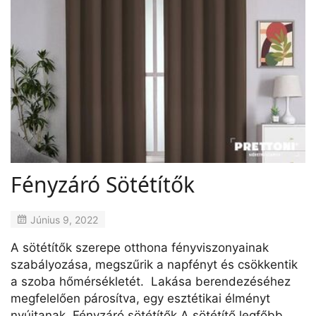
Fényzáró Sötétítők
Június 9, 2022
A sötétítők szerepe otthona fényviszonyainak
szabályozása, megszűrik a napfényt és csökkentik
a szoba hőmérsékletét. Lakása berendezéséhez
megfelelően párosítva, egy esztétikai élményt
nyújtanak. Fényzáró sötétítők A sötétítő legfőbb