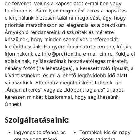
de felveheti velünk a kapcsolatot e-mailben vagy
telefonon is. Bármilyen megoldást keres a napsütés
ellen, nálunk biztosan talál rá megoldást, úgy, hogy
prioritás maradhasson az elegancia és a praktikum.
Árnyékoló rendszereink diszkrétek és méretre
készülnek, hogy minden személyes preferenciát
kielégíthessünk. Ha gyors árajánlatot szeretne, kérjük,
írjon nekünk az
info@prettoni.hu
e-mail címre. Küldje el
ablakainak, nyílászáróinak hozzávetőleges méreteit,
néhány fotót (ha lehetséges), a keresett roló típusát, a
kívánt színeket, és mi a lehető legrövidebb idő alatt
válaszolunk. Alternatív megoldásként töltse ki az
„
Árajánlatkérés
” vagy az „
Időpontfoglalás
” űrlapot.
Keressen minket bizalommal, hogy segíthessünk
Önnek!
Szolgáltatásaink:
Ingyenes telefonos és
Termékek kis és nagy
online konzultáció
cégek számára