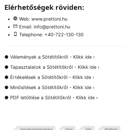
Elérhetőségek röviden:
Web:
www.prettoni.hu
Email:
info@prettoni.hu
Telephone: +40-722-130-130
●
Vélemények a Sötétítőkről - Klikk ide ›
●
Tapasztalatok a Sötétítőkről - Klikk ide ›
●
Értékelések a Sötétítőkről - Klikk ide ›
●
Minősítések a Sötétítőkről - Klikk ide ›
●
PDF letöltése a Sötétítőkről - Klikk ide ›
árnyékolástechnika
blog
info
Prettoni