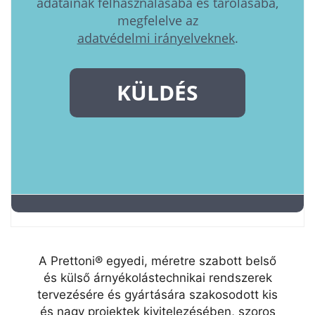
A Prettoni® egyedi, méretre szabott belső
és külső árnyékolástechnikai rendszerek
tervezésére és gyártására szakosodott kis
és nagy projektek kivitelezésében, szoros