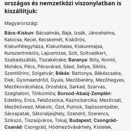
országos és nemzetközi viszonylatban is
kiszállítjuk:
:
Magyarország
Bács-Kiskun
:
Bácsalmás
,
Baja
,
Izsák
,
Jánoshalma
,
Kalocsa
,
Kecel
,
Kecskemét
,
Kiskõrös
,
Kiskunfélegyháza
,
Kiskunhalas
,
Kiskunmajsa
,
Kunszentmiklós
,
Lajosmizse
,
Solt
,
Soltvadkert
,
Szabadszállás
,
Tiszakécske
;
Baranya
:
Bóly
,
Komló
,
Mohács
,
Pécs
,
Pécsvárad
,
Sásd
,
Sellye
,
Siklós
,
Szentlõrinc
,
Szigetvár
;
Békés
:
Battonya
,
Békéscsaba
,
Elek
,
Gyomaendrõd
,
Gyula
,
Mezõberény
,
Mezõhegyes
,
Mezõkovácsháza
,
Orosháza
,
Sarkad
,
Szarvas
,
Szeghalom
,
Tótkomlós
;
Borsod-Abaúj-Zemplén
:
Edelény
,
Encs
,
Felsõzsolca
,
Kazincbarcika
,
Mezõcsát
,
Mezõkövesd
,
Miskolc
,
Ózd
,
Putnok
,
Sajószentpéter
,
Sárospatak
,
Sátoraljaújhely
,
Szendrõ
,
Szerencs
,
Szikszó
,
Tiszaújváros
,
Tokaj
;
Budapest
;
Csongrád-
Csanád
:
Csongrád
,
Hódmezõvásárhely
,
Kistelek
,