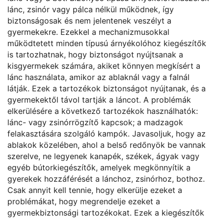
lánc, zsinór vagy pálca nélkül működnek, így
biztonságosak és nem jelentenek veszélyt a
gyermekekre. Ezekkel a mechanizmusokkal
működtetett minden típusú árnyékolóhoz kiegészítők
is tartozhatnak, hogy biztonságot nyújtsanak a
kisgyermekek számára, akiket könnyen megkísért a
lánc használata, amikor az ablaknál vagy a falnál
látják. Ezek a tartozékok biztonságot nyújtanak, és a
gyermekektől távol tartják a láncot. A problémák
elkerülésére a következő tartozékok használhatók:
lánc- vagy zsinórrögzítő kapcsok; a madzagok
felakasztására szolgáló kampók. Javasoljuk, hogy az
ablakok közelében, ahol a belső redőnyök be vannak
szerelve, ne legyenek kanapék, székek, ágyak vagy
egyéb bútorkiegészítők, amelyek megkönnyítik a
gyerekek hozzáférését a lánchoz, zsinórhoz, bothoz.
Csak annyit kell tennie, hogy elkerülje ezeket a
problémákat, hogy megrendelje ezeket a
gyermekbiztonsági tartozékokat. Ezek a kiegészítők