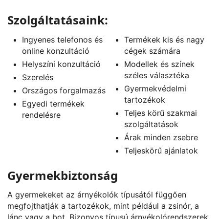
Szolgáltatásaink:
Ingyenes telefonos és
Termékek kis és nagy
online konzultáció
cégek számára
Helyszíni konzultáció
Modellek és színek
széles választéka
Szerelés
Gyermekvédelmi
Országos forgalmazás
tartozékok
Egyedi termékek
Teljes körű szakmai
rendelésre
szolgáltatások
Árak minden zsebre
Teljeskörű ajánlatok
Gyermekbiztonság
A gyermekeket az árnyékolók típusától függően
megfojthatják a tartozékok, mint például a zsinór, a
lánc vagy a bot. Bizonyos típusú árnyékolórendszerek