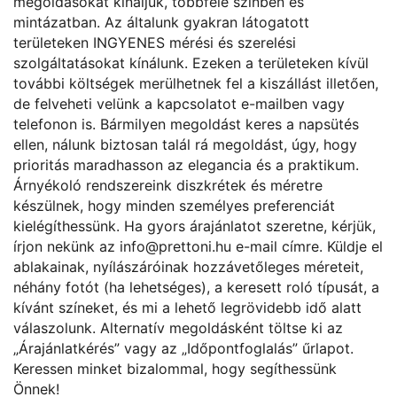
megoldásokat kínáljuk, többféle színben és
mintázatban. Az általunk gyakran látogatott
területeken INGYENES mérési és szerelési
szolgáltatásokat kínálunk. Ezeken a területeken kívül
további költségek merülhetnek fel a kiszállást illetően,
de felveheti velünk a kapcsolatot e-mailben vagy
telefonon is. Bármilyen megoldást keres a napsütés
ellen, nálunk biztosan talál rá megoldást, úgy, hogy
prioritás maradhasson az elegancia és a praktikum.
Árnyékoló rendszereink diszkrétek és méretre
készülnek, hogy minden személyes preferenciát
kielégíthessünk. Ha gyors árajánlatot szeretne, kérjük,
írjon nekünk az
info@prettoni.hu
e-mail címre. Küldje el
ablakainak, nyílászáróinak hozzávetőleges méreteit,
néhány fotót (ha lehetséges), a keresett roló típusát, a
kívánt színeket, és mi a lehető legrövidebb idő alatt
válaszolunk. Alternatív megoldásként töltse ki az
„
Árajánlatkérés
” vagy az „
Időpontfoglalás
” űrlapot.
Keressen minket bizalommal, hogy segíthessünk
Önnek!