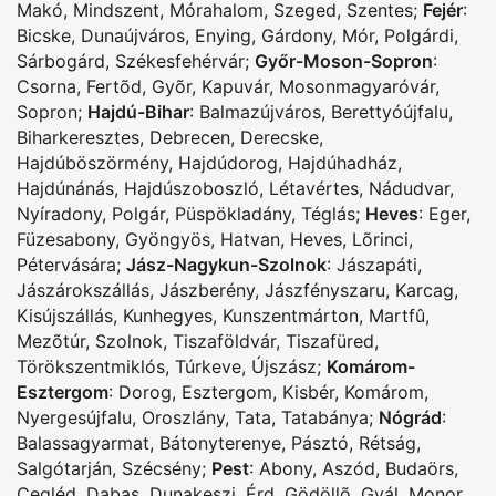
Makó
,
Mindszent
,
Mórahalom
,
Szeged
,
Szentes
;
Fejér
:
Bicske
,
Dunaújváros
,
Enying
,
Gárdony
,
Mór
,
Polgárdi
,
Sárbogárd
,
Székesfehérvár
;
Győr-Moson-Sopron
:
Csorna
,
Fertõd
,
Gyõr
,
Kapuvár
,
Mosonmagyaróvár
,
Sopron
;
Hajdú-Bihar
:
Balmazújváros
,
Berettyóújfalu
,
Biharkeresztes
,
Debrecen
,
Derecske
,
Hajdúböszörmény
,
Hajdúdorog
,
Hajdúhadház
,
Hajdúnánás
,
Hajdúszoboszló
,
Létavértes
,
Nádudvar
,
Nyíradony
,
Polgár
,
Püspökladány
,
Téglás
;
Heves
:
Eger
,
Füzesabony
,
Gyöngyös
,
Hatvan
,
Heves
,
Lõrinci
,
Pétervására
;
Jász-Nagykun-Szolnok
:
Jászapáti
,
Jászárokszállás
,
Jászberény
,
Jászfényszaru
,
Karcag
,
Kisújszállás
,
Kunhegyes
,
Kunszentmárton
,
Martfû
,
Mezõtúr
,
Szolnok
,
Tiszaföldvár
,
Tiszafüred
,
Törökszentmiklós
,
Túrkeve
,
Újszász
;
Komárom-
Esztergom
:
Dorog
,
Esztergom
,
Kisbér
,
Komárom
,
Nyergesújfalu
,
Oroszlány
,
Tata
,
Tatabánya
;
Nógrád
:
Balassagyarmat
,
Bátonyterenye
,
Pásztó
,
Rétság
,
Salgótarján
,
Szécsény
;
Pest
:
Abony
,
Aszód
,
Budaörs
,
Cegléd
,
Dabas
,
Dunakeszi
,
Érd
,
Gödöllõ
,
Gyál
,
Monor
,