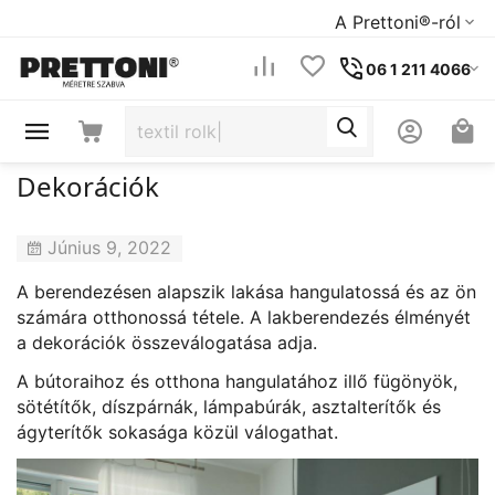
A Prettoni®-ról
06 1 211 4066
Dekorációk
Június 9, 2022
A berendezésen alapszik lakása hangulatossá és az ön
számára otthonossá tétele. A lakberendezés élményét
a dekorációk összeválogatása adja.
A bútoraihoz és otthona hangulatához illő fügönyök,
sötétítők, díszpárnák, lámpabúrák, asztalterítők és
ágyterítők sokasága közül válogathat.