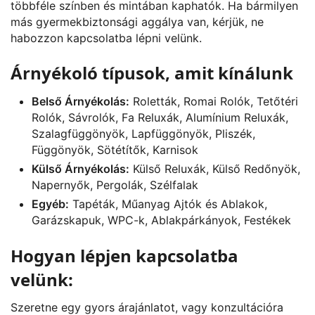
többféle színben és mintában kaphatók. Ha bármilyen
más gyermekbiztonsági aggálya van, kérjük, ne
habozzon kapcsolatba lépni velünk.
Árnyékoló típusok, amit kínálunk
Belső Árnyékolás:
Roletták, Romai Rolók, Tetőtéri
Rolók, Sávrolók, Fa Reluxák, Alumínium Reluxák,
Szalagfüggönyök, Lapfüggönyök, Pliszék,
Függönyök, Sötétítők, Karnisok
Külső Árnyékolás:
Külső Reluxák, Külső Redőnyök,
Napernyők, Pergolák, Szélfalak
Egyéb:
Tapéták, Műanyag Ajtók és Ablakok,
Garázskapuk, WPC-k, Ablakpárkányok, Festékek
Hogyan lépjen kapcsolatba
velünk:
Szeretne egy gyors árajánlatot, vagy konzultációra