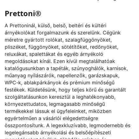
Prettoni®
A Prettoninál, külső, belső, beltéri és kültéri
árnyékolókat forgalmazunk és szerelünk. Cégünk
méretre gyártott rolókat, szalagfüggönyöket,
pliszéket, függönyöket, sötétítőket, redőnyöket,
reluxákat, spalettákat és egyéb árnyékoló
megoldásokat kínál. Ezen kívül megtalálhatóak
katalógusunkban a tapéták, szúnyoghálók, karnisok,
műanyag nyílászárók, napellenzők, garázskapuk,
WPC-k, ablakpárkányok és prémium minőségű
festékek. Küldetésünk, hogy teljes körű és garantált
szolgáltatásunkon keresztül a leghatékonyabb,
környezettudatos, legmagasabb minőségű
termékekkel lássuk el ügyfeleinket, miközben
egyértelműen a vásárlói elégedettségre
összpontosítunk. A legexkluzívabb, legmodernebb és
legelegánsabb árnyékolási és belsőépítészeti