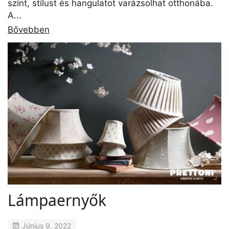
színt, stílust és hangulatot varázsolhat otthonába.
A...
Bővebben
Lámpaernyők
Június 9, 2022