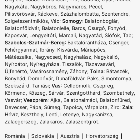
Nagykáta
,
Nagykõrös
,
Nagymaros
,
Pécel
,
Pilisvörösvár
,
Ráckeve
,
Százhalombatta
,
Szentendre
,
Szigetszentmiklós
,
Vác
;
Somogy
:
Balatonboglár
,
Balatonföldvár
,
Balatonlelle
,
Barcs
,
Csurgó
,
Fonyód
,
Kaposvár
,
Lengyeltóti
,
Marcali
,
Nagyatád
,
Siófok
,
Tab
;
Szabolcs-Szatmár-Bereg
:
Baktalórántháza
,
Csenger
,
Fehérgyarmat
,
Ibrány
,
Kisvárda
,
Máriapócs
,
Mátészalka
,
Nagyecsed
,
Nagyhalász
,
Nagykálló
,
Nyírbátor
,
Nyíregyháza
,
Tiszalök
,
Tiszavasvári
,
Újfehértó
,
Vásárosnamény
,
Záhony
;
Tolna
:
Bátaszék
,
Bonyhád
,
Dombóvár
,
Dunaföldvár
,
Paks
,
Simontornya
,
Szekszárd
,
Tamási
;
Vas
:
Celldömölk
,
Csepreg
,
Körmend
,
Kõszeg
,
Sárvár
,
Szentgotthárd
,
Szombathely
,
Vasvár
;
Veszprém
:
Ajka
,
Balatonalmádi
,
Balatonfüred
,
Devecser
,
Pápa
,
Sümeg
,
Tapolca
,
Várpalota
,
Zirc
;
Zala
:
Hévíz
,
Keszthely
,
Lenti
,
Letenye
,
Nagykanizsa
,
Zalaegerszeg
,
Zalakaros
,
Zalaszentgrót
.
|
|
|
|
Románia
Szlovákia
Ausztria
Horvátország