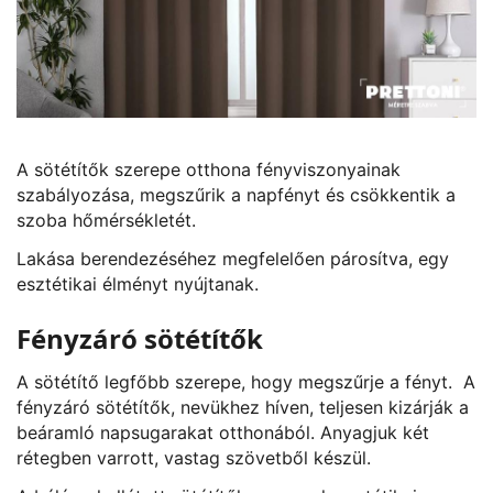
A sötétítők szerepe otthona fényviszonyainak
szabályozása, megszűrik a napfényt és csökkentik a
szoba hőmérsékletét.
Lakása berendezéséhez megfelelően párosítva, egy
esztétikai élményt nyújtanak.
Fényzáró sötétítők
A sötétítő legfőbb szerepe, hogy megszűrje a fényt. A
fényzáró sötétítők, nevükhez híven, teljesen kizárják a
beáramló napsugarakat otthonából. Anyagjuk két
rétegben varrott, vastag szövetből készül.