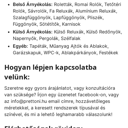
Belső Árnyékolás:
Roletták, Romai Rolók, Tetőtéri
Rolók, Sávrolók, Fa Reluxák, Alumínium Reluxák,
Szalagfüggönyök, Lapfüggönyök, Pliszék,
Függönyök, Sötétítők, Karnisok
Külső Árnyékolás:
Külső Reluxák, Külső Redőnyök,
Napernyők, Pergolák, Szélfalak
Egyéb:
Tapéták, Műanyag Ajtók és Ablakok,
Garázskapuk, WPC-k, Ablakpárkányok, Festékek
Hogyan lépjen kapcsolatba
velünk:
Szeretne egy gyors árajánlatot, vagy konzultációra
van szüksége? Írjon egy üzenetet
facebook
-on, vagy
az
info@prettoni.hu
email címre, hozzávetőleges
méretekkel, a keresett rendszerek típusával és
színével, és mi a lehető leghamarabb válaszolunk!