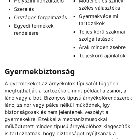
Helyszíni konzultáció
Modellek és színek
széles választéka
Szerelés
Gyermekvédelmi
Országos forgalmazás
tartozékok
Egyedi termékek
Teljes körű szakmai
rendelésre
szolgáltatások
Árak minden zsebre
Teljeskörű ajánlatok
Gyermekbiztonság
A gyermekeket az árnyékolók típusától függően
megfojthatják a tartozékok, mint például a zsinór, a
lánc vagy a bot. Bizonyos típusú árnyékolórendszerek
lánc, zsinór vagy pálca nélkül működnek, így
biztonságosak és nem jelentenek veszélyt a
gyermekekre. Ezekkel a mechanizmusokkal
működtetett minden típusú árnyékolóhoz kiegészítők
is tartozhatnak, hogy biztonságot nyújtsanak a