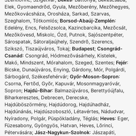
Elek
,
Gyomaendrõd
,
Gyula
,
Mezõberény
,
Mezõhegyes
,
Mezõkovácsháza
,
Orosháza
,
Sarkad
,
Szarvas
,
Szeghalom
,
Tótkomlós
;
Borsod-Abaúj-Zemplén
:
Edelény
,
Encs
,
Felsõzsolca
,
Kazincbarcika
,
Mezõcsát
,
Mezõkövesd
,
Miskolc
,
Ózd
,
Putnok
,
Sajószentpéter
,
Sárospatak
,
Sátoraljaújhely
,
Szendrõ
,
Szerencs
,
Szikszó
,
Tiszaújváros
,
Tokaj
;
Budapest
;
Csongrád-
Csanád
:
Csongrád
,
Hódmezõvásárhely
,
Kistelek
,
Makó
,
Mindszent
,
Mórahalom
,
Szeged
,
Szentes
;
Fejér
:
Bicske
,
Dunaújváros
,
Enying
,
Gárdony
,
Mór
,
Polgárdi
,
Sárbogárd
,
Székesfehérvár
;
Győr-Moson-Sopron
:
Csorna
,
Fertõd
,
Gyõr
,
Kapuvár
,
Mosonmagyaróvár
,
Sopron
;
Hajdú-Bihar
:
Balmazújváros
,
Berettyóújfalu
,
Biharkeresztes
,
Debrecen
,
Derecske
,
Hajdúböszörmény
,
Hajdúdorog
,
Hajdúhadház
,
Hajdúnánás
,
Hajdúszoboszló
,
Létavértes
,
Nádudvar
,
Nyíradony
,
Polgár
,
Püspökladány
,
Téglás
;
Heves
:
Eger
,
Füzesabony
,
Gyöngyös
,
Hatvan
,
Heves
,
Lõrinci
,
Pétervására
;
Jász-Nagykun-Szolnok
:
Jászapáti
,