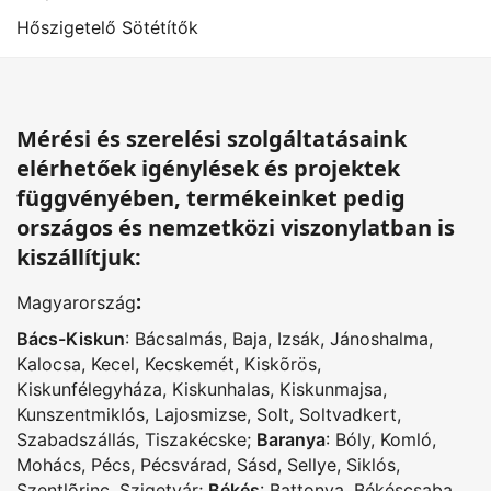
Hőszigetelő Sötétítők
Mérési és szerelési szolgáltatásaink
elérhetőek igénylések és projektek
függvényében, termékeinket pedig
országos és nemzetközi viszonylatban is
kiszállítjuk:
:
Magyarország
Bács-Kiskun
:
Bácsalmás
,
Baja
,
Izsák
,
Jánoshalma
,
Kalocsa
,
Kecel
,
Kecskemét
,
Kiskõrös
,
Kiskunfélegyháza
,
Kiskunhalas
,
Kiskunmajsa
,
Kunszentmiklós
,
Lajosmizse
,
Solt
,
Soltvadkert
,
Szabadszállás
,
Tiszakécske
;
Baranya
:
Bóly
,
Komló
,
Mohács
,
Pécs
,
Pécsvárad
,
Sásd
,
Sellye
,
Siklós
,
Szentlõrinc
,
Szigetvár
;
Békés
:
Battonya
,
Békéscsaba
,