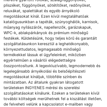
pliszéket, függönyöket, sötétítőket, redőnyöket,
reluxákat, spalettákat és egyéb árnyékoló
megoldásokat kínál. Ezen kívül megtalálhatóak
katalógusunkban a tapéták, szúnyoghálók, karnisok,
műanyag nyílászárók, napellenzők, garázskapuk,
WPC-k, ablakpárkányok és prémium minőségű
festékek. Küldetésünk, hogy teljes körű és garantált
szolgáltatásunkon keresztül a leghatékonyabb,
környezettudatos, legmagasabb minőségű
termékekkel lássuk el ügyfeleinket, miközben
egyértelműen a vásárlói elégedettségre
összpontosítunk. A legexkluzívabb, legmodernebb és
legelegánsabb árnyékolási és belsőépítészeti
megoldásokat kínáljuk, többféle színben és
mintázatban. Az általunk gyakran látogatott
területeken INGYENES mérési és szerelési
szolgáltatásokat kínálunk. Ezeken a területeken kívül
további költségek merülhetnek fel a kiszállást illetően,
de felveheti velünk a kapcsolatot e-mailben vagy