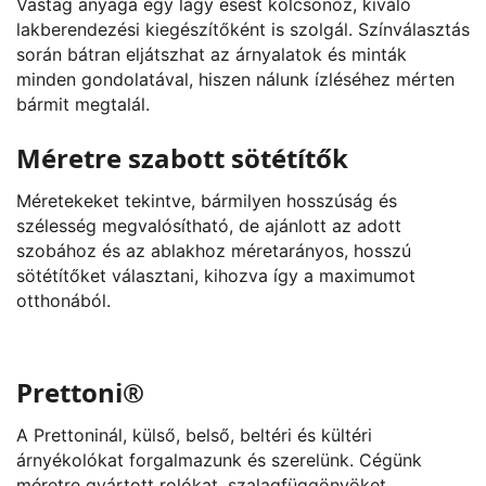
Vastag anyaga egy lágy esést kölcsönöz, kiváló
lakberendezési kiegészítőként is szolgál. Színválasztás
során bátran eljátszhat az árnyalatok és minták
minden gondolatával, hiszen nálunk ízléséhez mérten
bármit megtalál.
Méretre szabott sötétítők
Méretekeket tekintve, bármilyen hosszúság és
szélesség megvalósítható, de ajánlott az adott
szobához és az ablakhoz méretarányos, hosszú
sötétítőket választani, kihozva így a maximumot
otthonából.
Prettoni®
A Prettoninál, külső, belső, beltéri és kültéri
árnyékolókat forgalmazunk és szerelünk. Cégünk
méretre gyártott rolókat, szalagfüggönyöket,