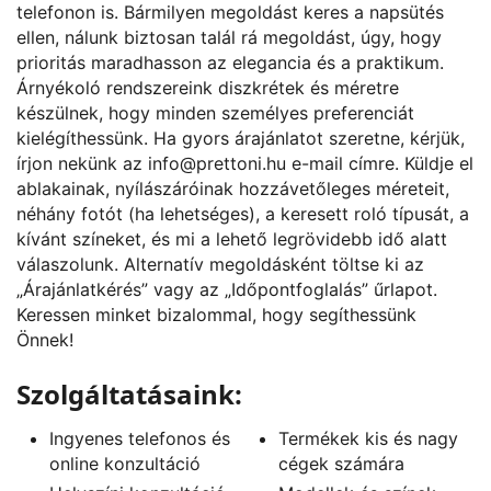
telefonon is. Bármilyen megoldást keres a napsütés
ellen, nálunk biztosan talál rá megoldást, úgy, hogy
prioritás maradhasson az elegancia és a praktikum.
Árnyékoló rendszereink diszkrétek és méretre
készülnek, hogy minden személyes preferenciát
kielégíthessünk. Ha gyors árajánlatot szeretne, kérjük,
írjon nekünk az
info@prettoni.hu
e-mail címre. Küldje el
ablakainak, nyílászáróinak hozzávetőleges méreteit,
néhány fotót (ha lehetséges), a keresett roló típusát, a
kívánt színeket, és mi a lehető legrövidebb idő alatt
válaszolunk. Alternatív megoldásként töltse ki az
„
Árajánlatkérés
” vagy az „
Időpontfoglalás
” űrlapot.
Keressen minket bizalommal, hogy segíthessünk
Önnek!
Szolgáltatásaink:
Ingyenes telefonos és
Termékek kis és nagy
online konzultáció
cégek számára