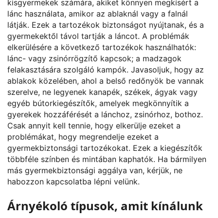
kisgyermekek számára, akiket könnyen megkísért a
lánc használata, amikor az ablaknál vagy a falnál
látják. Ezek a tartozékok biztonságot nyújtanak, és a
gyermekektől távol tartják a láncot. A problémák
elkerülésére a következő tartozékok használhatók:
lánc- vagy zsinórrögzítő kapcsok; a madzagok
felakasztására szolgáló kampók. Javasoljuk, hogy az
ablakok közelében, ahol a belső redőnyök be vannak
szerelve, ne legyenek kanapék, székek, ágyak vagy
egyéb bútorkiegészítők, amelyek megkönnyítik a
gyerekek hozzáférését a lánchoz, zsinórhoz, bothoz.
Csak annyit kell tennie, hogy elkerülje ezeket a
problémákat, hogy megrendelje ezeket a
gyermekbiztonsági tartozékokat. Ezek a kiegészítők
többféle színben és mintában kaphatók. Ha bármilyen
más gyermekbiztonsági aggálya van, kérjük, ne
habozzon kapcsolatba lépni velünk.
Árnyékoló típusok, amit kínálunk