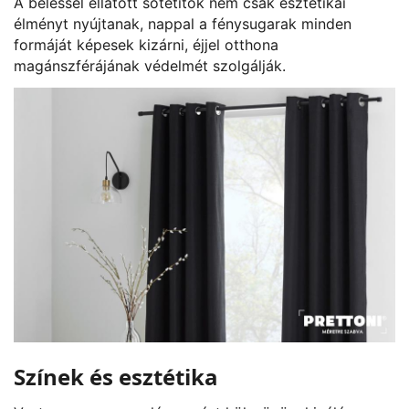
A béléssel ellátott sötétítők nem csak esztétikai
élményt nyújtanak, nappal a fénysugarak minden
formáját képesek kizárni, éjjel otthona
magánszférájának védelmét szolgálják.
Színek és esztétika