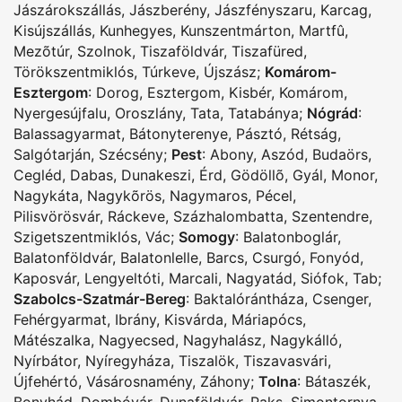
Jászárokszállás
,
Jászberény
,
Jászfényszaru
,
Karcag
,
Kisújszállás
,
Kunhegyes
,
Kunszentmárton
,
Martfû
,
Mezõtúr
,
Szolnok
,
Tiszaföldvár
,
Tiszafüred
,
Törökszentmiklós
,
Túrkeve
,
Újszász
;
Komárom-
Esztergom
:
Dorog
,
Esztergom
,
Kisbér
,
Komárom
,
Nyergesújfalu
,
Oroszlány
,
Tata
,
Tatabánya
;
Nógrád
:
Balassagyarmat
,
Bátonyterenye
,
Pásztó
,
Rétság
,
Salgótarján
,
Szécsény
;
Pest
:
Abony
,
Aszód
,
Budaörs
,
Cegléd
,
Dabas
,
Dunakeszi
,
Érd
,
Gödöllõ
,
Gyál
,
Monor
,
Nagykáta
,
Nagykõrös
,
Nagymaros
,
Pécel
,
Pilisvörösvár
,
Ráckeve
,
Százhalombatta
,
Szentendre
,
Szigetszentmiklós
,
Vác
;
Somogy
:
Balatonboglár
,
Balatonföldvár
,
Balatonlelle
,
Barcs
,
Csurgó
,
Fonyód
,
Kaposvár
,
Lengyeltóti
,
Marcali
,
Nagyatád
,
Siófok
,
Tab
;
Szabolcs-Szatmár-Bereg
:
Baktalórántháza
,
Csenger
,
Fehérgyarmat
,
Ibrány
,
Kisvárda
,
Máriapócs
,
Mátészalka
,
Nagyecsed
,
Nagyhalász
,
Nagykálló
,
Nyírbátor
,
Nyíregyháza
,
Tiszalök
,
Tiszavasvári
,
Újfehértó
,
Vásárosnamény
,
Záhony
;
Tolna
:
Bátaszék
,
Bonyhád
,
Dombóvár
,
Dunaföldvár
,
Paks
,
Simontornya
,