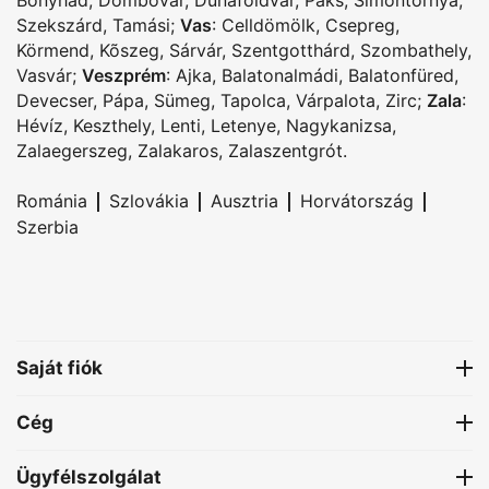
Szekszárd
,
Tamási
;
Vas
:
Celldömölk
,
Csepreg
,
Körmend
,
Kõszeg
,
Sárvár
,
Szentgotthárd
,
Szombathely
,
Vasvár
;
Veszprém
:
Ajka
,
Balatonalmádi
,
Balatonfüred
,
Devecser
,
Pápa
,
Sümeg
,
Tapolca
,
Várpalota
,
Zirc
;
Zala
:
Hévíz
,
Keszthely
,
Lenti
,
Letenye
,
Nagykanizsa
,
Zalaegerszeg
,
Zalakaros
,
Zalaszentgrót
.
|
|
|
|
Románia
Szlovákia
Ausztria
Horvátország
Szerbia
Saját fiók
Cég
Ügyfélszolgálat