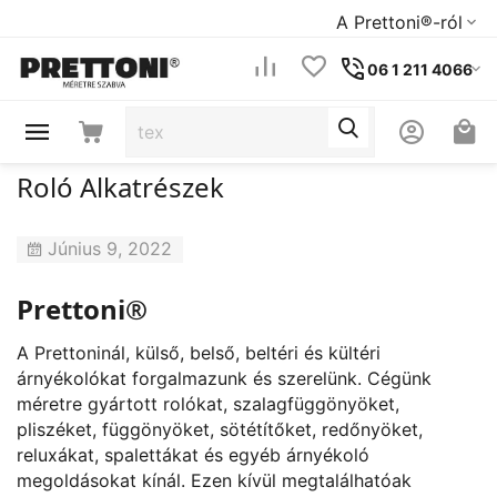
A Prettoni®-ról
06 1 211 4066
Roló Alkatrészek
Június 9, 2022
Prettoni®
A Prettoninál, külső, belső, beltéri és kültéri
árnyékolókat forgalmazunk és szerelünk. Cégünk
méretre gyártott rolókat, szalagfüggönyöket,
pliszéket, függönyöket, sötétítőket, redőnyöket,
reluxákat, spalettákat és egyéb árnyékoló
megoldásokat kínál. Ezen kívül megtalálhatóak