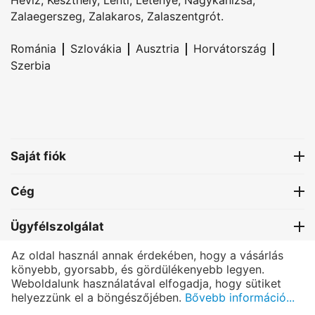
Zalaegerszeg
,
Zalakaros
,
Zalaszentgrót
.
|
|
|
|
Románia
Szlovákia
Ausztria
Horvátország
Szerbia
Saját fiók
Cég
Ügyfélszolgálat
Az oldal használ annak érdekében, hogy a vásárlás
Kapcsolat
könyebb, gyorsabb, és gördülékenyebb legyen.
Weboldalunk használatával elfogadja, hogy sütiket
helyezzünk el a böngészőjében.
Bővebb információ...
®
PRETTONI
- All rights reserved.
© Copyright 2004-2025 Bexmon™ Marketing | Host by:
BexHost.com
|