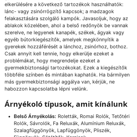
elkerülésére a következő tartozékok használhatók:
lánc- vagy zsinórrögzítő kapcsok; a madzagok
felakasztására szolgáló kampók. Javasoljuk, hogy az
ablakok közelében, ahol a belső redőnyök be vannak
szerelve, ne legyenek kanapék, székek, ágyak vagy
egyéb bútorkiegészítők, amelyek megkönnyítik a
gyerekek hozzáférését a lánchoz, zsinórhoz, bothoz.
Csak annyit kell tennie, hogy elkerülje ezeket a
problémákat, hogy megrendelje ezeket a
gyermekbiztonsági tartozékokat. Ezek a kiegészítők
többféle színben és mintában kaphatók. Ha bármilyen
más gyermekbiztonsági aggálya van, kérjük, ne
habozzon kapcsolatba lépni velünk.
Árnyékoló típusok, amit kínálunk
Belső Árnyékolás:
Roletták, Romai Rolók, Tetőtéri
Rolók, Sávrolók, Fa Reluxák, Alumínium Reluxák,
Szalagfüggönyök, Lapfüggönyök, Pliszék,