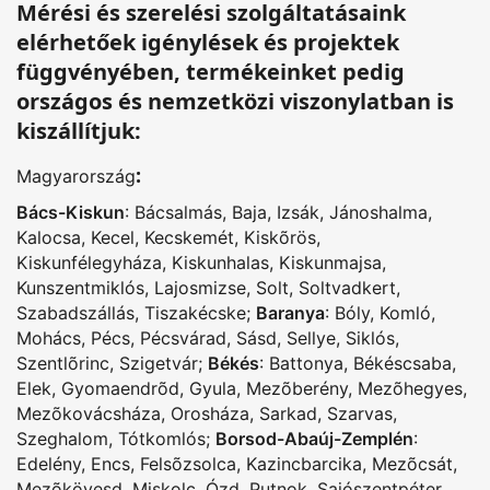
Mérési és szerelési szolgáltatásaink
elérhetőek igénylések és projektek
függvényében, termékeinket pedig
országos és nemzetközi viszonylatban is
kiszállítjuk:
:
Magyarország
Bács-Kiskun
:
Bácsalmás
,
Baja
,
Izsák
,
Jánoshalma
,
Kalocsa
,
Kecel
,
Kecskemét
,
Kiskõrös
,
Kiskunfélegyháza
,
Kiskunhalas
,
Kiskunmajsa
,
Kunszentmiklós
,
Lajosmizse
,
Solt
,
Soltvadkert
,
Szabadszállás
,
Tiszakécske
;
Baranya
:
Bóly
,
Komló
,
Mohács
,
Pécs
,
Pécsvárad
,
Sásd
,
Sellye
,
Siklós
,
Szentlõrinc
,
Szigetvár
;
Békés
:
Battonya
,
Békéscsaba
,
Elek
,
Gyomaendrõd
,
Gyula
,
Mezõberény
,
Mezõhegyes
,
Mezõkovácsháza
,
Orosháza
,
Sarkad
,
Szarvas
,
Szeghalom
,
Tótkomlós
;
Borsod-Abaúj-Zemplén
:
Edelény
,
Encs
,
Felsõzsolca
,
Kazincbarcika
,
Mezõcsát
,
Mezõkövesd
,
Miskolc
,
Ózd
,
Putnok
,
Sajószentpéter
,