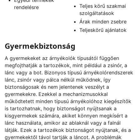
Teljes körű szakmai
rendelésre
szolgáltatások
Árak minden zsebre
Teljeskörű ajánlatok
Gyermekbiztonság
A gyermekeket az árnyékolók típusától függően
megfojthatják a tartozékok, mint például a zsinór, a
lánc vagy a bot. Bizonyos típusú árnyékolórendszerek
lánc, zsinór vagy pálca nélkül működnek, így
biztonságosak és nem jelentenek veszélyt a
gyermekekre. Ezekkel a mechanizmusokkal
működtetett minden típusú árnyékolóhoz kiegészítők
is tartozhatnak, hogy biztonságot nyújtsanak a
kisgyermekek számára, akiket könnyen megkísért a
lánc használata, amikor az ablaknál vagy a falnál
látják. Ezek a tartozékok biztonságot nyújtanak, és a
gyermekektől távol tartják a láncot. A problémák