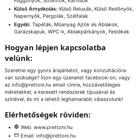
Függönyök, Sötétítők, Karnisok
Külső Árnyékolás:
Külső Reluxák, Külső Redőnyök,
Napernyők, Pergolák, Szélfalak
Egyéb:
Tapéták, Műanyag Ajtók és Ablakok,
Garázskapuk, WPC-k, Ablakpárkányok, Festékek
Hogyan lépjen kapcsolatba
velünk:
Szeretne egy gyors árajánlatot, vagy konzultációra
van szüksége? Írjon egy üzenetet
facebook
-on, vagy
az
info@prettoni.hu
email címre, hozzávetőleges
méretekkel, a keresett rendszerek típusával és
színével, és mi a lehető leghamarabb válaszolunk!
Elérhetőségek röviden:
Web:
www.prettoni.hu
Email:
info@prettoni.hu