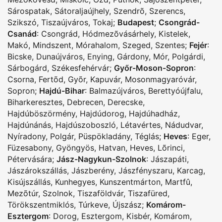
Sárospatak
,
Sátoraljaújhely
,
Szendrõ
,
Szerencs
,
Szikszó
,
Tiszaújváros
,
Tokaj
;
Budapest
;
Csongrád-
Csanád
:
Csongrád
,
Hódmezõvásárhely
,
Kistelek
,
Makó
,
Mindszent
,
Mórahalom
,
Szeged
,
Szentes
;
Fejér
:
Bicske
,
Dunaújváros
,
Enying
,
Gárdony
,
Mór
,
Polgárdi
,
Sárbogárd
,
Székesfehérvár
;
Győr-Moson-Sopron
:
Csorna
,
Fertõd
,
Gyõr
,
Kapuvár
,
Mosonmagyaróvár
,
Sopron
;
Hajdú-Bihar
:
Balmazújváros
,
Berettyóújfalu
,
Biharkeresztes
,
Debrecen
,
Derecske
,
Hajdúböszörmény
,
Hajdúdorog
,
Hajdúhadház
,
Hajdúnánás
,
Hajdúszoboszló
,
Létavértes
,
Nádudvar
,
Nyíradony
,
Polgár
,
Püspökladány
,
Téglás
;
Heves
:
Eger
,
Füzesabony
,
Gyöngyös
,
Hatvan
,
Heves
,
Lõrinci
,
Pétervására
;
Jász-Nagykun-Szolnok
:
Jászapáti
,
Jászárokszállás
,
Jászberény
,
Jászfényszaru
,
Karcag
,
Kisújszállás
,
Kunhegyes
,
Kunszentmárton
,
Martfû
,
Mezõtúr
,
Szolnok
,
Tiszaföldvár
,
Tiszafüred
,
Törökszentmiklós
,
Túrkeve
,
Újszász
;
Komárom-
Esztergom
:
Dorog
,
Esztergom
,
Kisbér
,
Komárom
,