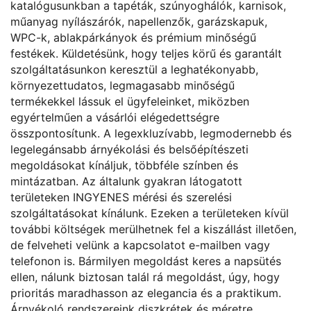
katalógusunkban a tapéták, szúnyoghálók, karnisok,
műanyag nyílászárók, napellenzők, garázskapuk,
WPC-k, ablakpárkányok és prémium minőségű
festékek. Küldetésünk, hogy teljes körű és garantált
szolgáltatásunkon keresztül a leghatékonyabb,
környezettudatos, legmagasabb minőségű
termékekkel lássuk el ügyfeleinket, miközben
egyértelműen a vásárlói elégedettségre
összpontosítunk. A legexkluzívabb, legmodernebb és
legelegánsabb árnyékolási és belsőépítészeti
megoldásokat kínáljuk, többféle színben és
mintázatban. Az általunk gyakran látogatott
területeken INGYENES mérési és szerelési
szolgáltatásokat kínálunk. Ezeken a területeken kívül
további költségek merülhetnek fel a kiszállást illetően,
de felveheti velünk a kapcsolatot e-mailben vagy
telefonon is. Bármilyen megoldást keres a napsütés
ellen, nálunk biztosan talál rá megoldást, úgy, hogy
prioritás maradhasson az elegancia és a praktikum.
Árnyékoló rendszereink diszkrétek és méretre