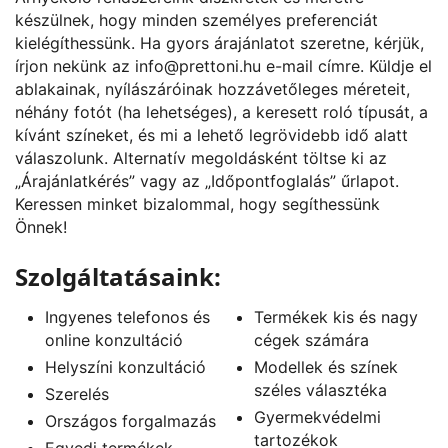
készülnek, hogy minden személyes preferenciát
kielégíthessünk. Ha gyors árajánlatot szeretne, kérjük,
írjon nekünk az
info@prettoni.hu
e-mail címre. Küldje el
ablakainak, nyílászáróinak hozzávetőleges méreteit,
néhány fotót (ha lehetséges), a keresett roló típusát, a
kívánt színeket, és mi a lehető legrövidebb idő alatt
válaszolunk. Alternatív megoldásként töltse ki az
„
Árajánlatkérés
” vagy az „
Időpontfoglalás
” űrlapot.
Keressen minket bizalommal, hogy segíthessünk
Önnek!
Szolgáltatásaink:
Ingyenes telefonos és
Termékek kis és nagy
online konzultáció
cégek számára
Helyszíni konzultáció
Modellek és színek
széles választéka
Szerelés
Gyermekvédelmi
Országos forgalmazás
tartozékok
Egyedi termékek