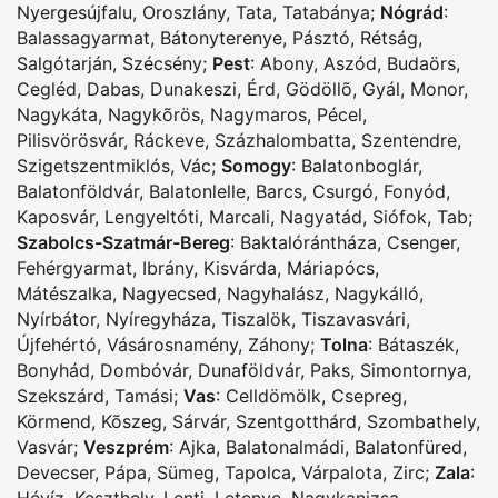
Nyergesújfalu
,
Oroszlány
,
Tata
,
Tatabánya
;
Nógrád
:
Balassagyarmat
,
Bátonyterenye
,
Pásztó
,
Rétság
,
Salgótarján
,
Szécsény
;
Pest
:
Abony
,
Aszód
,
Budaörs
,
Cegléd
,
Dabas
,
Dunakeszi
,
Érd
,
Gödöllõ
,
Gyál
,
Monor
,
Nagykáta
,
Nagykõrös
,
Nagymaros
,
Pécel
,
Pilisvörösvár
,
Ráckeve
,
Százhalombatta
,
Szentendre
,
Szigetszentmiklós
,
Vác
;
Somogy
:
Balatonboglár
,
Balatonföldvár
,
Balatonlelle
,
Barcs
,
Csurgó
,
Fonyód
,
Kaposvár
,
Lengyeltóti
,
Marcali
,
Nagyatád
,
Siófok
,
Tab
;
Szabolcs-Szatmár-Bereg
:
Baktalórántháza
,
Csenger
,
Fehérgyarmat
,
Ibrány
,
Kisvárda
,
Máriapócs
,
Mátészalka
,
Nagyecsed
,
Nagyhalász
,
Nagykálló
,
Nyírbátor
,
Nyíregyháza
,
Tiszalök
,
Tiszavasvári
,
Újfehértó
,
Vásárosnamény
,
Záhony
;
Tolna
:
Bátaszék
,
Bonyhád
,
Dombóvár
,
Dunaföldvár
,
Paks
,
Simontornya
,
Szekszárd
,
Tamási
;
Vas
:
Celldömölk
,
Csepreg
,
Körmend
,
Kõszeg
,
Sárvár
,
Szentgotthárd
,
Szombathely
,
Vasvár
;
Veszprém
:
Ajka
,
Balatonalmádi
,
Balatonfüred
,
Devecser
,
Pápa
,
Sümeg
,
Tapolca
,
Várpalota
,
Zirc
;
Zala
:
Hévíz
,
Keszthely
,
Lenti
,
Letenye
,
Nagykanizsa
,