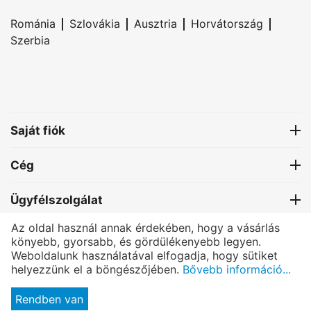
|
|
|
|
Románia
Szlovákia
Ausztria
Horvátország
Szerbia
Saját fiók
Cég
Ügyfélszolgálat
Az oldal használ annak érdekében, hogy a vásárlás
Kapcsolat
könyebb, gyorsabb, és gördülékenyebb legyen.
Weboldalunk használatával elfogadja, hogy sütiket
helyezzünk el a böngészőjében.
Bővebb információ...
®
PRETTONI
- All rights reserved.
© Copyright 2004-2025 Bexmon™ Marketing | Host by:
BexHost.com
|
Rendben van
Programming by:
Pagelex.com