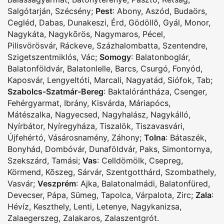
Salgótarján
,
Szécsény
;
Pest
:
Abony
,
Aszód
,
Budaörs
,
Cegléd
,
Dabas
,
Dunakeszi
,
Érd
,
Gödöllõ
,
Gyál
,
Monor
,
Nagykáta
,
Nagykõrös
,
Nagymaros
,
Pécel
,
Pilisvörösvár
,
Ráckeve
,
Százhalombatta
,
Szentendre
,
Szigetszentmiklós
,
Vác
;
Somogy
:
Balatonboglár
,
Balatonföldvár
,
Balatonlelle
,
Barcs
,
Csurgó
,
Fonyód
,
Kaposvár
,
Lengyeltóti
,
Marcali
,
Nagyatád
,
Siófok
,
Tab
;
Szabolcs-Szatmár-Bereg
:
Baktalórántháza
,
Csenger
,
Fehérgyarmat
,
Ibrány
,
Kisvárda
,
Máriapócs
,
Mátészalka
,
Nagyecsed
,
Nagyhalász
,
Nagykálló
,
Nyírbátor
,
Nyíregyháza
,
Tiszalök
,
Tiszavasvári
,
Újfehértó
,
Vásárosnamény
,
Záhony
;
Tolna
:
Bátaszék
,
Bonyhád
,
Dombóvár
,
Dunaföldvár
,
Paks
,
Simontornya
,
Szekszárd
,
Tamási
;
Vas
:
Celldömölk
,
Csepreg
,
Körmend
,
Kõszeg
,
Sárvár
,
Szentgotthárd
,
Szombathely
,
Vasvár
;
Veszprém
:
Ajka
,
Balatonalmádi
,
Balatonfüred
,
Devecser
,
Pápa
,
Sümeg
,
Tapolca
,
Várpalota
,
Zirc
;
Zala
:
Hévíz
,
Keszthely
,
Lenti
,
Letenye
,
Nagykanizsa
,
Zalaegerszeg
,
Zalakaros
,
Zalaszentgrót
.