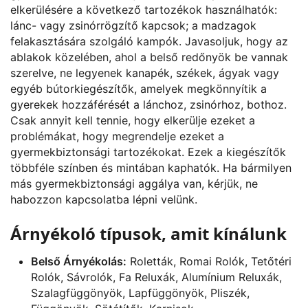
elkerülésére a következő tartozékok használhatók:
lánc- vagy zsinórrögzítő kapcsok; a madzagok
felakasztására szolgáló kampók. Javasoljuk, hogy az
ablakok közelében, ahol a belső redőnyök be vannak
szerelve, ne legyenek kanapék, székek, ágyak vagy
egyéb bútorkiegészítők, amelyek megkönnyítik a
gyerekek hozzáférését a lánchoz, zsinórhoz, bothoz.
Csak annyit kell tennie, hogy elkerülje ezeket a
problémákat, hogy megrendelje ezeket a
gyermekbiztonsági tartozékokat. Ezek a kiegészítők
többféle színben és mintában kaphatók. Ha bármilyen
más gyermekbiztonsági aggálya van, kérjük, ne
habozzon kapcsolatba lépni velünk.
Árnyékoló típusok, amit kínálunk
Belső Árnyékolás:
Roletták, Romai Rolók, Tetőtéri
Rolók, Sávrolók, Fa Reluxák, Alumínium Reluxák,
Szalagfüggönyök, Lapfüggönyök, Pliszék,