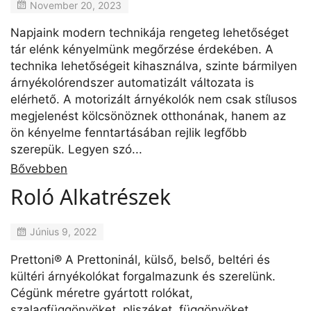
November 20, 2023
Napjaink modern technikája rengeteg lehetőséget
tár elénk kényelmünk megőrzése érdekében. A
technika lehetőségeit kihasználva, szinte bármilyen
árnyékolórendszer automatizált változata is
elérhető. A motorizált árnyékolók nem csak stílusos
megjelenést kölcsönöznek otthonának, hanem az
ön kényelme fenntartásában rejlik legfőbb
szerepük. Legyen szó...
Bővebben
Roló Alkatrészek
Június 9, 2022
Prettoni® A Prettoninál, külső, belső, beltéri és
kültéri árnyékolókat forgalmazunk és szerelünk.
Cégünk méretre gyártott rolókat,
szalagfüggönyöket, pliszéket, függönyöket,