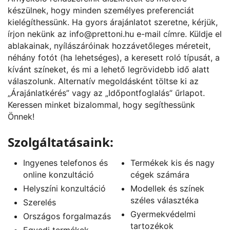
készülnek, hogy minden személyes preferenciát
kielégíthessünk. Ha gyors árajánlatot szeretne, kérjük,
írjon nekünk az
info@prettoni.hu
e-mail címre. Küldje el
ablakainak, nyílászáróinak hozzávetőleges méreteit,
néhány fotót (ha lehetséges), a keresett roló típusát, a
kívánt színeket, és mi a lehető legrövidebb idő alatt
válaszolunk. Alternatív megoldásként töltse ki az
„
Árajánlatkérés
” vagy az „
Időpontfoglalás
” űrlapot.
Keressen minket bizalommal, hogy segíthessünk
Önnek!
Szolgáltatásaink:
Ingyenes telefonos és
Termékek kis és nagy
online konzultáció
cégek számára
Helyszíni konzultáció
Modellek és színek
széles választéka
Szerelés
Gyermekvédelmi
Országos forgalmazás
tartozékok
Egyedi termékek