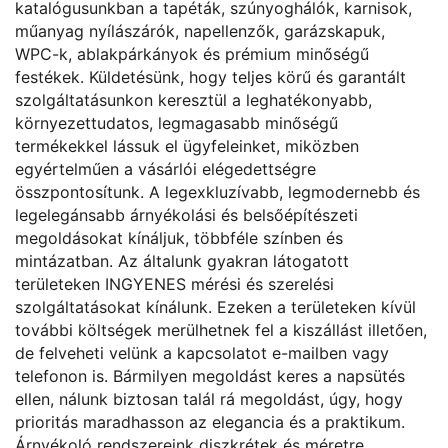
katalógusunkban a tapéták, szúnyoghálók, karnisok,
műanyag nyílászárók, napellenzők, garázskapuk,
WPC-k, ablakpárkányok és prémium minőségű
festékek. Küldetésünk, hogy teljes körű és garantált
szolgáltatásunkon keresztül a leghatékonyabb,
környezettudatos, legmagasabb minőségű
termékekkel lássuk el ügyfeleinket, miközben
egyértelműen a vásárlói elégedettségre
összpontosítunk. A legexkluzívabb, legmodernebb és
legelegánsabb árnyékolási és belsőépítészeti
megoldásokat kínáljuk, többféle színben és
mintázatban. Az általunk gyakran látogatott
területeken INGYENES mérési és szerelési
szolgáltatásokat kínálunk. Ezeken a területeken kívül
további költségek merülhetnek fel a kiszállást illetően,
de felveheti velünk a kapcsolatot e-mailben vagy
telefonon is. Bármilyen megoldást keres a napsütés
ellen, nálunk biztosan talál rá megoldást, úgy, hogy
prioritás maradhasson az elegancia és a praktikum.
Árnyékoló rendszereink diszkrétek és méretre