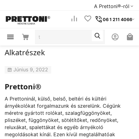
A Prettoni®-ról
06 1 211 4066
Alkatrészek
Június 9, 2022
Prettoni®
A Prettoninál, külső, belső, beltéri és kültéri
árnyékolókat forgalmazunk és szerelünk. Cégünk
méretre gyártott rolókat, szalagfüggönyöket,
pliszéket, függönyöket, sötétítőket, redőnyöket,
reluxákat, spalettákat és egyéb árnyékoló
megoldásokat kínál. Ezen kívül megtalálhatóak