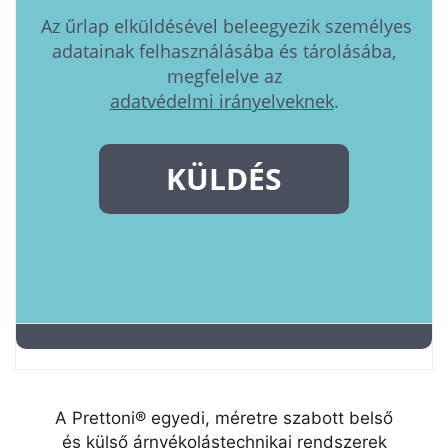
A Prettoni® egyedi, méretre szabott belső
és külső árnyékolástechnikai rendszerek