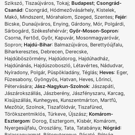
Szikszó
,
Tiszaújváros
,
Tokaj
;
Budapest
;
Csongrád-
Csanád
:
Csongrád
,
Hódmezõvásárhely
,
Kistelek
,
Makó
,
Mindszent
,
Mórahalom
,
Szeged
,
Szentes
;
Fejér
:
Bicske
,
Dunaújváros
,
Enying
,
Gárdony
,
Mór
,
Polgárdi
,
Sárbogárd
,
Székesfehérvár
;
Győr-Moson-Sopron
:
Csorna
,
Fertõd
,
Gyõr
,
Kapuvár
,
Mosonmagyaróvár
,
Sopron
;
Hajdú-Bihar
:
Balmazújváros
,
Berettyóújfalu
,
Biharkeresztes
,
Debrecen
,
Derecske
,
Hajdúböszörmény
,
Hajdúdorog
,
Hajdúhadház
,
Hajdúnánás
,
Hajdúszoboszló
,
Létavértes
,
Nádudvar
,
Nyíradony
,
Polgár
,
Püspökladány
,
Téglás
;
Heves
:
Eger
,
Füzesabony
,
Gyöngyös
,
Hatvan
,
Heves
,
Lõrinci
,
Pétervására
;
Jász-Nagykun-Szolnok
:
Jászapáti
,
Jászárokszállás
,
Jászberény
,
Jászfényszaru
,
Karcag
,
Kisújszállás
,
Kunhegyes
,
Kunszentmárton
,
Martfû
,
Mezõtúr
,
Szolnok
,
Tiszaföldvár
,
Tiszafüred
,
Törökszentmiklós
,
Túrkeve
,
Újszász
;
Komárom-
Esztergom
:
Dorog
,
Esztergom
,
Kisbér
,
Komárom
,
Nyergesújfalu
,
Oroszlány
,
Tata
,
Tatabánya
;
Nógrád
:
Balassagyarmat
,
Bátonyterenye
,
Pásztó
,
Rétság
,