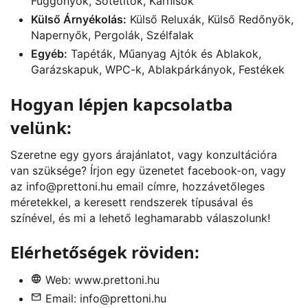
Függönyök, Sötétítők, Karnisok
Külső Árnyékolás:
Külső Reluxák, Külső Redőnyök,
Napernyők, Pergolák, Szélfalak
Egyéb:
Tapéták, Műanyag Ajtók és Ablakok,
Garázskapuk, WPC-k, Ablakpárkányok, Festékek
Hogyan lépjen kapcsolatba
velünk:
Szeretne egy gyors árajánlatot, vagy konzultációra
van szüksége? Írjon egy üzenetet
facebook
-on, vagy
az
info@prettoni.hu
email címre, hozzávetőleges
méretekkel, a keresett rendszerek típusával és
színével, és mi a lehető leghamarabb válaszolunk!
Elérhetőségek röviden:
Web:
www.prettoni.hu
Email:
info@prettoni.hu