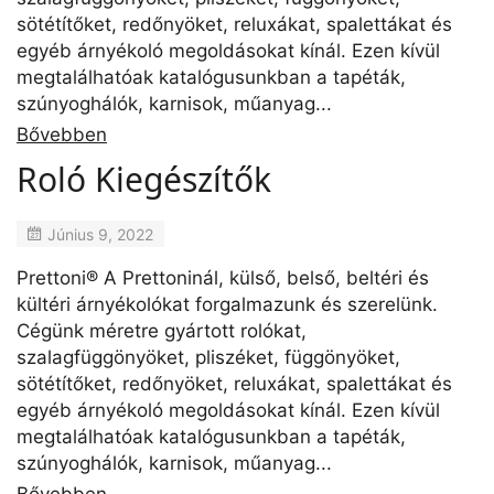
sötétítőket, redőnyöket, reluxákat, spalettákat és
egyéb árnyékoló megoldásokat kínál. Ezen kívül
megtalálhatóak katalógusunkban a tapéták,
szúnyoghálók, karnisok, műanyag...
Bővebben
Roló Kiegészítők
Június 9, 2022
Prettoni® A Prettoninál, külső, belső, beltéri és
kültéri árnyékolókat forgalmazunk és szerelünk.
Cégünk méretre gyártott rolókat,
szalagfüggönyöket, pliszéket, függönyöket,
sötétítőket, redőnyöket, reluxákat, spalettákat és
egyéb árnyékoló megoldásokat kínál. Ezen kívül
megtalálhatóak katalógusunkban a tapéták,
szúnyoghálók, karnisok, műanyag...