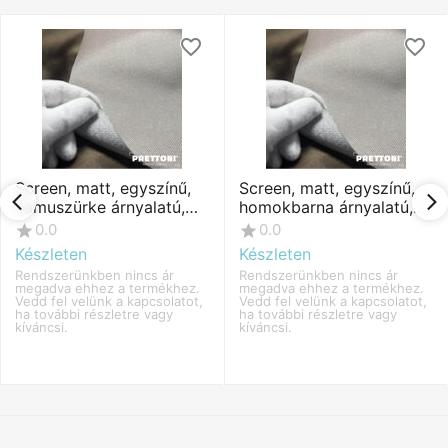
Screen, matt, egyszínű,
Screen, matt, egyszínű,
hamuszürke árnyalatú,
homokbarna árnyalatú,
fényvisszaverő hatású,
fényvisszaverő hatású,
0.0
0.0
minta nélküli anyag
minta nélküli anyag
Készleten
Készleten
Rendszerünkben nincs ár 
Rendszerünkben nincs ár 
megadva ehhez a termékhez. 
megadva ehhez a termékhez. 
Vedd fel velünk a kapcsolatot, 
Vedd fel velünk a kapcsolatot, 
ha további részletre vagy 
ha további részletre vagy 
kíváncsi.
kíváncsi.