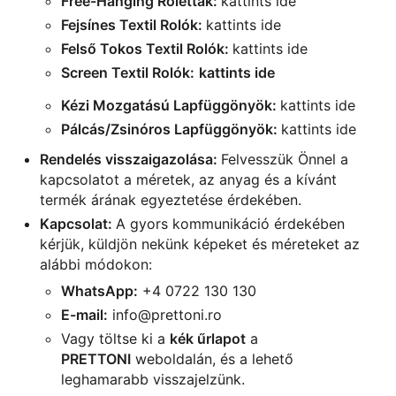
Free-Hanging Roletták:
kattints ide
Fejsínes Textil Rolók:
kattints ide
Felső Tokos Textil Rolók:
kattints ide
Screen Textil Rolók:
kattints ide
Kézi Mozgatású Lapfüggönyök:
kattints ide
Pálcás/Zsinóros Lapfüggönyök:
kattints ide
Rendelés visszaigazolása:
Felvesszük Önnel a
kapcsolatot a méretek, az anyag és a kívánt
termék árának egyeztetése érdekében.
Kapcsolat:
A gyors kommunikáció érdekében
kérjük, küldjön nekünk képeket és méreteket az
alábbi módokon:
WhatsApp:
+4 0722 130 130
E-mail:
info@prettoni.ro
Vagy töltse ki a
kék űrlapot
a
PRETTONI
weboldalán, és a lehető
leghamarabb visszajelzünk.