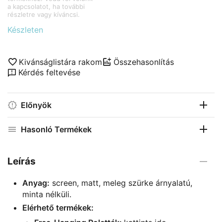
a kapcsolatot, ha további 
részletre vagy kíváncsi.
Készleten
Kivánságlistára rakom
Összehasonlítás
Kérdés feltevése
Előnyök
Hasonló Termékek
Leírás
Anyag:
screen, matt, meleg szürke árnyalatú,
minta nélküli.
Elérhető termékek: