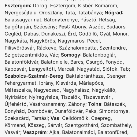
Esztergom
:
Dorog
,
Esztergom
,
Kisbér
,
Komárom
,
Nyergesújfalu
,
Oroszlány
,
Tata
,
Tatabánya
;
Nógrád
:
Balassagyarmat
,
Bátonyterenye
,
Pásztó
,
Rétság
,
Salgótarján
,
Szécsény
;
Pest
:
Abony
,
Aszód
,
Budaörs
,
Cegléd
,
Dabas
,
Dunakeszi
,
Érd
,
Gödöllõ
,
Gyál
,
Monor
,
Nagykáta
,
Nagykõrös
,
Nagymaros
,
Pécel
,
Pilisvörösvár
,
Ráckeve
,
Százhalombatta
,
Szentendre
,
Szigetszentmiklós
,
Vác
;
Somogy
:
Balatonboglár
,
Balatonföldvár
,
Balatonlelle
,
Barcs
,
Csurgó
,
Fonyód
,
Kaposvár
,
Lengyeltóti
,
Marcali
,
Nagyatád
,
Siófok
,
Tab
;
Szabolcs-Szatmár-Bereg
:
Baktalórántháza
,
Csenger
,
Fehérgyarmat
,
Ibrány
,
Kisvárda
,
Máriapócs
,
Mátészalka
,
Nagyecsed
,
Nagyhalász
,
Nagykálló
,
Nyírbátor
,
Nyíregyháza
,
Tiszalök
,
Tiszavasvári
,
Újfehértó
,
Vásárosnamény
,
Záhony
;
Tolna
:
Bátaszék
,
Bonyhád
,
Dombóvár
,
Dunaföldvár
,
Paks
,
Simontornya
,
Szekszárd
,
Tamási
;
Vas
:
Celldömölk
,
Csepreg
,
Körmend
,
Kõszeg
,
Sárvár
,
Szentgotthárd
,
Szombathely
,
Vasvár
;
Veszprém
:
Ajka
,
Balatonalmádi
,
Balatonfüred
,