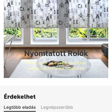
Nyomtatott Rolók
Üdvözöljük az egyedi készítésű
árnyékolástechnika világában!
Érdekelhet
Legtöbb eladás
Legnépszerűbb