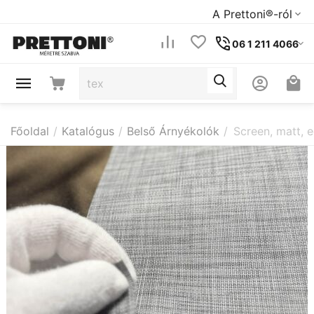
A Prettoni®-ról
06 1 211 4066
Főoldal
/
Katalógus
/
Belső Árnyékolók
/
Screen, matt, e