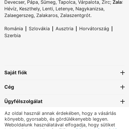
Devecser
,
Pápa
,
Sümeg
,
Tapolca
,
Várpalota
,
Zirc
;
Zala
:
Hévíz
,
Keszthely
,
Lenti
,
Letenye
,
Nagykanizsa
,
Zalaegerszeg
,
Zalakaros
,
Zalaszentgrót
.
|
|
|
|
Románia
Szlovákia
Ausztria
Horvátország
Szerbia
Saját fiók
Cég
Ügyfélszolgálat
Az oldal használ annak érdekében, hogy a vásárlás
Kapcsolat
könyebb, gyorsabb, és gördülékenyebb legyen.
Weboldalunk használatával elfogadja, hogy sütiket