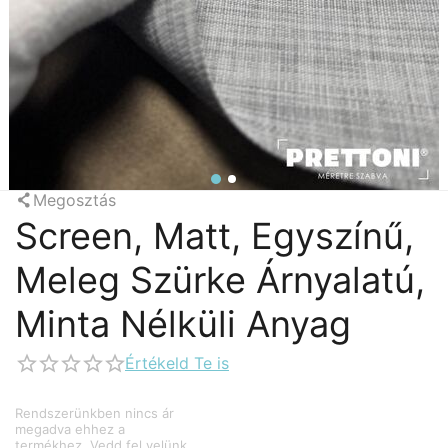
Megosztás
Screen, Matt, Egyszínű,
Meleg Szürke Árnyalatú,
Minta Nélküli Anyag
Értékeld Te is
Rendszerünkben nincs ár 
megadva ehhez a 
termékhez. Vedd fel velünk 