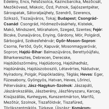
Edelény
,
Encs
,
Felsõzsolca
,
Kazincbarcika
,
Mezõcsát
,
Mezõkövesd
,
Miskolc
,
Ózd
,
Putnok
,
Sajószentpéter
,
Sárospatak
,
Sátoraljaújhely
,
Szendrõ
,
Szerencs
,
Szikszó
,
Tiszaújváros
,
Tokaj
;
Budapest
;
Csongrád-
Csanád
:
Csongrád
,
Hódmezõvásárhely
,
Kistelek
,
Makó
,
Mindszent
,
Mórahalom
,
Szeged
,
Szentes
;
Fejér
:
Bicske
,
Dunaújváros
,
Enying
,
Gárdony
,
Mór
,
Polgárdi
,
Sárbogárd
,
Székesfehérvár
;
Győr-Moson-Sopron
:
Csorna
,
Fertõd
,
Gyõr
,
Kapuvár
,
Mosonmagyaróvár
,
Sopron
;
Hajdú-Bihar
:
Balmazújváros
,
Berettyóújfalu
,
Biharkeresztes
,
Debrecen
,
Derecske
,
Hajdúböszörmény
,
Hajdúdorog
,
Hajdúhadház
,
Hajdúnánás
,
Hajdúszoboszló
,
Létavértes
,
Nádudvar
,
Nyíradony
,
Polgár
,
Püspökladány
,
Téglás
;
Heves
:
Eger
,
Füzesabony
,
Gyöngyös
,
Hatvan
,
Heves
,
Lõrinci
,
Pétervására
;
Jász-Nagykun-Szolnok
:
Jászapáti
,
Jászárokszállás
,
Jászberény
,
Jászfényszaru
,
Karcag
,
Kisújszállás
,
Kunhegyes
,
Kunszentmárton
,
Martfû
,
Mezõtúr
,
Szolnok
,
Tiszaföldvár
,
Tiszafüred
,
Törökszentmiklós
,
Túrkeve
,
Újszász
;
Komárom-