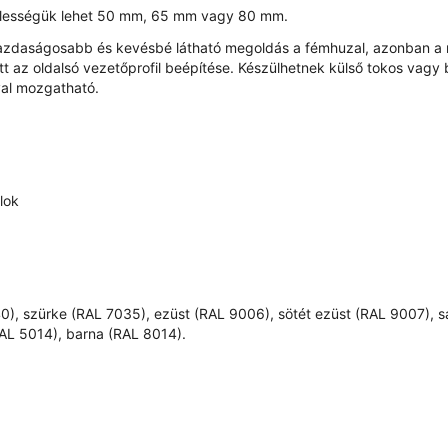
szélességük lehet 50 mm, 65 mm vagy 80 mm.
 gazdaságosabb és kevésbé látható megoldás a fémhuzal, azonban 
t az oldalsó vezetőprofil beépítése. Készülhetnek külső tokos vagy
val mozgatható.
ilok
0), szürke (RAL 7035), ezüst (RAL 9006), sötét ezüst (RAL 9007), 
RAL 5014), barna (RAL 8014).