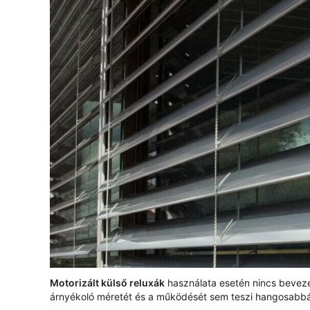
Motorizált külső reluxák
használata esetén nincs beveze
árnyékoló méretét és a működését sem teszi hangosabb