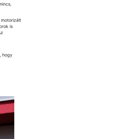
nincs,
 motorizált
orok is
Az
k, hogy