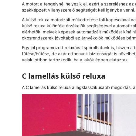
A motort a tengelynél helyezik el, ezért a szereléshez a
szakképzett villanyszerelő segítségét kell igénybe venni.
A külső reluxa motorizált működtetése fali kapcsolóval va
külső reluxa különféle érzékelők segítségével automatizálh
elérhetők, melyek képesek automatizált működést kínálni,
okosrendszerek jóvoltából az árnyékolók működése bárm
Egy jól programozott reluxával spórolhatunk is, hiszen 
fűtése/hűtése, de akár otthonunk biztonságát is növelhetj
valaki otthon tartózkodik, ha a lakók éppen elutaztak.
C lamellás külső reluxa
A C lamellás külső reluxa a legklasszikusabb megoldás, a