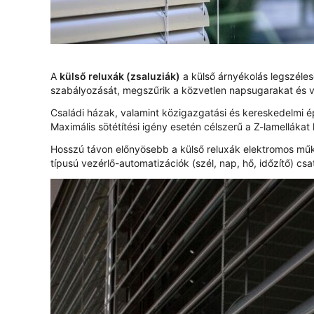
A
külső reluxák (zsaluziák)
a külső árnyékolás legszéles
szabályozását, megszűrik a közvetlen napsugarakat és v
Családi házak, valamint közigazgatási és kereskedelmi ép
Maximális sötétítési igény esetén célszerű a Z-lamellákat 
Hosszú távon előnyösebb a külső reluxák elektromos műkö
típusú vezérlő-automatizációk (szél, nap, hő, időzítő) csa