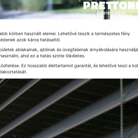
ebb körben használt elemei. Lehetővé teszik a természetes fény
édenek azok káros hatásaitól.
ületek ablakainak, ajtóinak és üvegfalainak árnyékolására használjá
használni, ahol ez a hatás szinte tökéletes.
dtetése. Ez hosszabb élettartamot garantál, és lehetővé teszi a k
tlakoztatását.