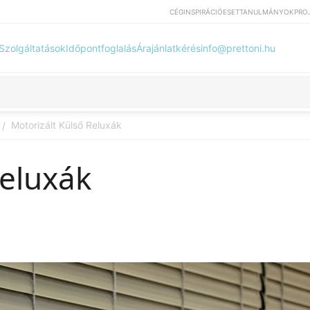
CÉG
INSPIRÁCIÓ
ESETTANULMÁNYOK
PRO
Szolgáltatások
Időpontfoglalás
Árajánlatkérés
info@prettoni.hu
Motorizált Külső Reluxák
/
Reluxák