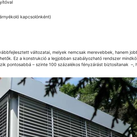
yítóval
árnyékoló kapcsolónként)
továbbfejlesztett változatai, melyek nemcsak merevebbek, hanem job
inthetők. Ez a konstrukció a legjobban szabályozható rendszer mindkö
szik pontosabbá – szinte 100 százalékos fényzárást biztosítanak –,