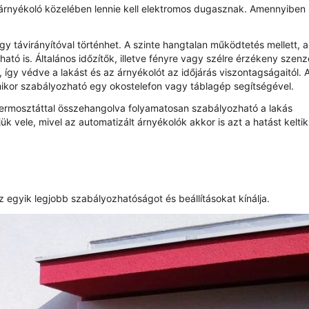
z árnyékoló közelében lennie kell elektromos dugasznak. Amennyiben 
gy távirányítóval történhet. A szinte hangtalan működtetés mellett, a
ató is. Általános időzítők, illetve fényre vagy szélre érzékeny szenz
 így védve a lakást és az árnyékolót az időjárás viszontagságaitól. 
ikor szabályozható egy okostelefon vagy táblagép segítségével.
a termosztáttal összehangolva folyamatosan szabályozható a lakás
ük vele, mivel az automatizált árnyékolók akkor is azt a hatást kelti
z egyik legjobb szabályozhatóságot és beállításokat kínálja.