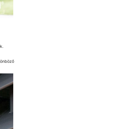
k.
ülönböző