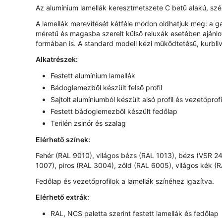
Az alumínium lamellák keresztmetszete C betű alakú, 
A lamellák merevítését kétféle módon oldhatjuk meg: a
méretű és magasba szerelt külső reluxák esetében ajánlot
formában is. A standard modell kézi működtetésű, kurbli
Alkatrészek:
Festett alumínium lamellák
Bádoglemezből készült felső profil
Sajtolt alumíniumból készült alsó profil és vezetőprof
Festett bádoglemezből készült fedőlap
Terilén zsinór és szalag
Elérhető színek:
Fehér (RAL 9010), világos bézs (RAL 1013), bézs (VSR 24
1007), piros (RAL 3004), zöld (RAL 6005), világos kék (
Fedőlap és vezetőprofilok a lamellák színéhez igazítva.
Elérhető extrák:
RAL, NCS paletta szerint festett lamellák és fedőlap