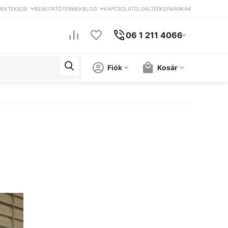
JEKTEK
B2B
BEMUTATÓTERMEK
BLOG
KAPCSOLAT
OLDALTÉRKEP
MÁRKÁK
06 1 211 4066
Fiók
Kosár