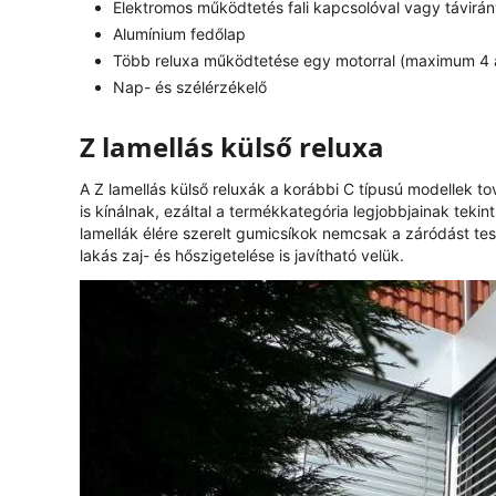
Elektromos működtetés fali kapcsolóval vagy távirán
Alumínium fedőlap
Több reluxa működtetése egy motorral (maximum 4 
Nap- és szélérzékelő
Z lamellás külső reluxa
A Z lamellás külső reluxák a korábbi C típusú modellek 
is kínálnak, ezáltal a termékkategória legjobbjainak tek
lamellák élére szerelt gumicsíkok nemcsak a záródást te
lakás zaj- és hőszigetelése is javítható velük.