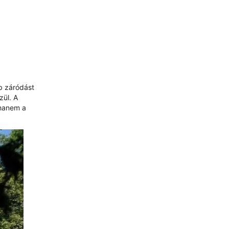
b záródást
zül. A
 hanem a