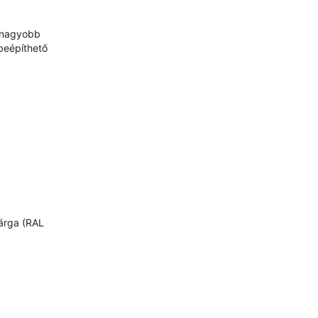
a nagyobb
 beépíthető
sárga (RAL